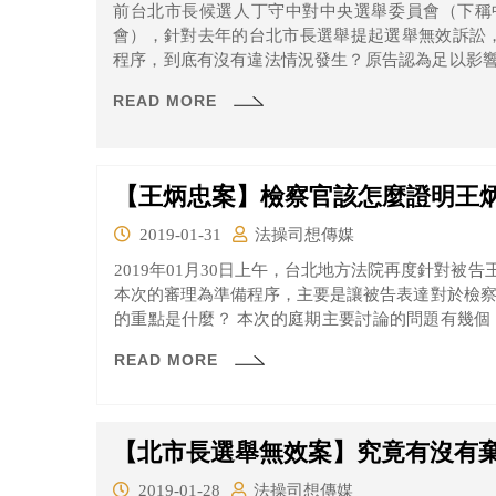
前台北市長候選人丁守中對中央選舉委員會（下稱
會），針對去年的台北市長選舉提起選舉無效訴訟，
程序，到底有沒有違法情況發生？原告認為足以影
看吧！
READ MORE
【王炳忠案】檢察官該怎麼證明王
2019-01-31
法操司想傳媒
2019年01月30日上午，台北地方法院再度針對被
本次的審理為準備程序，主要是讓被告表達對於檢察官指稱的
的重點是什麼？ 本次的庭期主要討論的問題有幾個 一、檢察官及被告有沒有要聲請法院調查
證據？ 二、被告對於檢察官起訴的犯罪事實是否同
READ MORE
【北市長選舉無效案】究竟有沒有
2019-01-28
法操司想傳媒