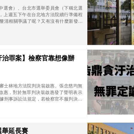
中選會）、台北市選舉委員會（下稱北選
，上週五下午在台北地方法院續行準備程
汙治罪案】檢察官靠想像辦
，一審士林地方法院判決翁啟惠、張念慈均無
啟惠，對於無罪判決翁啟惠發了聲明表示
1月21日，是檢察官上訴最後的上訴期限，
提起上訴，讓人對於台灣的檢察官重拾一些
辦案的檢察官，就讓《法操》為您細細解析
選舉延長賽