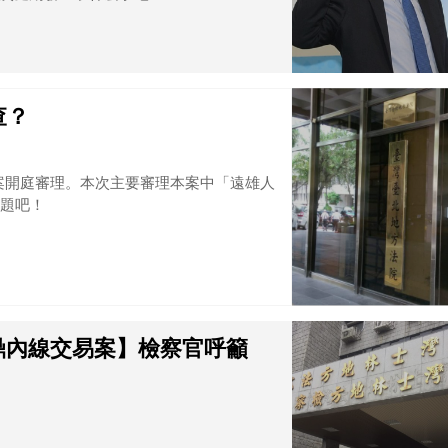
查？
雄案開庭審理。本次主要審理本案中「遠雄人
題吧！
浩鼎內線交易案】檢察官呼籲