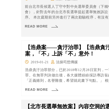
前台北市長候選人丁守中對中央選舉委員會（下稱
會），針對去年的台北市長選舉提起選舉無效訴訟
序。 本次庭期前另外進行了兩次勘驗程序，有沒有釐清相關爭議了呢？又有沒有什麼新發現
呢？一起來看看吧！
READ MORE
【浩鼎案——貪汙治罪】【浩鼎貪
案，「不」上訴「不」意外！
2019-01-21
法操司想傳媒
浩鼎貪汙治罪部分，已於2018年12月28日宣判
罪。在無罪判決做出後，各大媒體紛紛採訪專訪翁
「正義雖到，名譽難復，希望就此畫下句點。」 根據刑事訴訟法規定，若檢察官不服判決內
容，可以在收到判決書後10日內提起上訴。2019年
READ MORE
而檢察官也罕見的「不」提出上訴。雖然檢察官未
信心。但究竟士林地方法院一審是如何打臉靠想像
的將近6萬字的一審判決書吧！
【北市長選舉無效案】內容空洞的