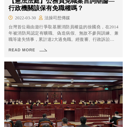
【憲法法庭】公務員免職案言詞辯論—
行政機關該保有免職權嗎？
2022-03-30
法操司想傳媒
台灣首位藉由遊行爭取基層消防員權益的徐國堯，在2014
年被消防局認定有曠職、偽造病假、無故不參與訓練、兼
職等違失情事，累計達2大過免職。經復審、行政訴訟等程
序皆敗訴後，聲請大法官釋憲。
READ MORE