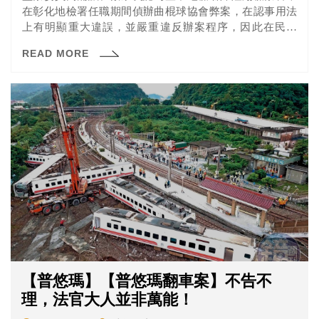
在彰化地檢署任職期間偵辦曲棍球協會弊案，在認事用法
上有明顯重大違誤，並嚴重違反辦案程序，因此在民國
（下同）108年5月間提案彈劾。但根據新聞報導，陳隆翔
READ MORE
檢察官認為監委因為自身的政治立場，不滿自己認定林滄
敏沒有涉案，才提案彈劾，已經嚴重干預檢察官職權行使
職權。
【普悠瑪】【普悠瑪翻車案】不告不
理，法官大人並非萬能！