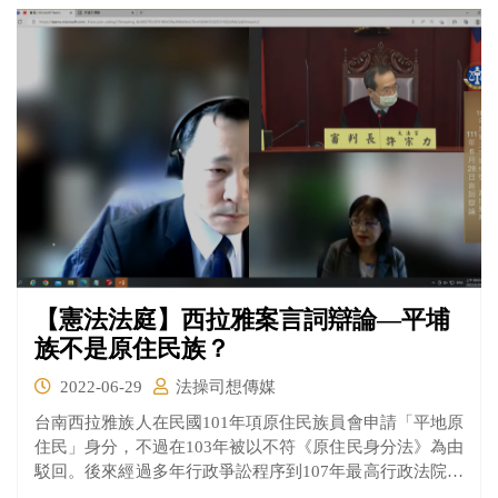
決出爐時沒收新制尚未施行，之後又怎還能以沒收新制規
定溯及適用過去的行為？明顯牴觸不溯及既往、罪刑法定
等原則，嚴重侵害人民的財產權，並聲請大法官解釋。
【憲法法庭】西拉雅案言詞辯論—平埔
族不是原住民族？
2022-06-29
法操司想傳媒
台南西拉雅族人在民國101年項原住民族員會申請「平地原
住民」身分，不過在103年被以不符《原住民身分法》為由
駁回。後來經過多年行政爭訟程序到107年最高行政法院發
回更審、更一審法院台北高等行政法院法官認為《原住民