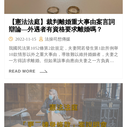
【憲法法庭】裁判離婚重大事由案言詞
辯論—外遇者有資格要求離婚嗎？
2022-11-15
法操司想傳媒
我國民法第1052條第2款規定，夫妻間若發生第1款所例舉
10款情形以外之重大事由，導致難以維持婚姻者，夫妻之
一方得請求離婚。但如果該事由應由夫妻之一方負責者，
僅他方得請求離婚。簡單來說，如果夫妻有一方發生外遇
READ MORE
導致婚姻無法存續，那只有「沒外遇」的一方有資格向法
院請求離婚。 當婚姻關係已無法維持時，規定僅無責任或
責任較輕的一方可以訴請離婚，算不算侵害人民的婚姻自
由？若因此沒離婚，對於雙方及其他家庭成員又真的是件
好事嗎？今天憲法法庭言詞辯論就此問題展開討論。