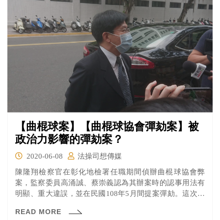
【曲棍球案】【曲棍球協會彈劾案】被
政治力影響的彈劾案？
2020-06-08
法操司想傳媒
陳隆翔檢察官在彰化地檢署任職期間偵辦曲棍球協會弊
案，監察委員高涌誠、蔡崇義認為其辦案時的認事用法有
明顯、重大違誤，並在民國108年5月間提案彈劾。這次進
行了言詞辯論，快來看看雙方的論點吧！
READ MORE