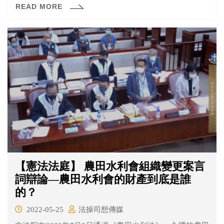
READ MORE
身分法》有違憲疑義，於109年聲請大法官解釋。
【憲法法庭】 農田水利會組織變更案言
詞辯論—農田水利會的財產到底是誰
的？
2022-05-25
法操司想傳媒