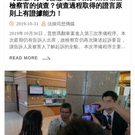
檢察官的偵查？偵查過程取得的證言原
則上有證據能力！
2019-10-31
法操司想傳媒
2019年10月30日，普悠瑪翻車案進入第三次準備程序。本
次庭期仍有告訴人出席，故檢察官仍再次陳述起訴要旨，
讓告訴人及被害人了解起訴的全貌。 本次準備程序主要在
進行調查證據的整理，針對辯護人提出有爭議的證據內
READ MORE
容，進行證據調查順序的排列。就讓我們來看看本次庭期
有哪些重點吧。