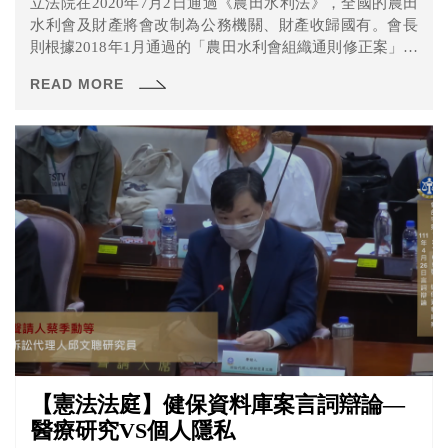
立法院在2020年7月2日通過《農田水利法》，全國的農田
水利會及財產將會改制為公務機關、財產收歸國有。會長
則根據2018年1月通過的「農田水利會組織通則修正案」規
定，自10月1日起改為官派，這引發全國17個農田水利會的
READ MORE
不滿，國民黨立委費鴻泰等38人認為農田水利會改制有違
憲之虞，於去年3月間向大法官聲請釋憲。 本次憲法法庭說
了什麼呢？一起來看看！
【憲法法庭】健保資料庫案言詞辯論—
醫療研究VS個人隱私