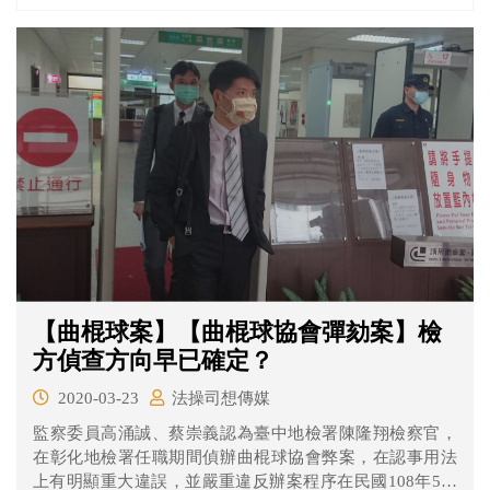
【曲棍球案】【曲棍球協會彈劾案】檢
方偵查方向早已確定？
2020-03-23
法操司想傳媒
監察委員高涌誠、蔡崇義認為臺中地檢署陳隆翔檢察官，
在彰化地檢署任職期間偵辦曲棍球協會弊案，在認事用法
上有明顯重大違誤，並嚴重違反辦案程序在民國108年5月