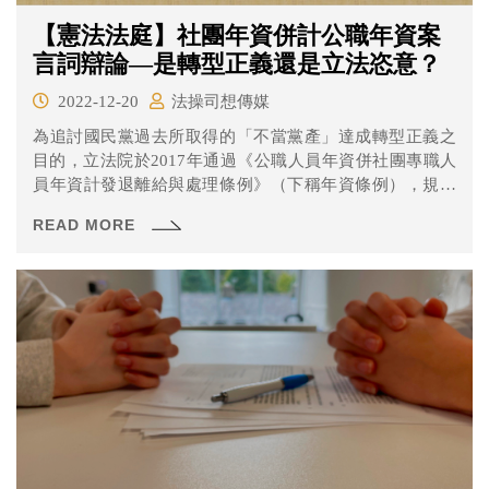
【憲法法庭】社團年資併計公職年資案
言詞辯論—是轉型正義還是立法恣意？
2022-12-20
法操司想傳媒
為追討國民黨過去所取得的「不當黨產」達成轉型正義之
目的，立法院於2017年通過《公職人員年資併社團專職人
員年資計發退離給與處理條例》（下稱年資條例），規定
曾經擔任國民黨、救國團等社團後「黨職轉公職」之退休
READ MORE
公務員，必須將過去在社團的年資扣除、繳回多領的退休
金，且國民黨、救國團等社團也要連帶返還。 不過台北高
等行政法院等法官在審理相關案件時，認為年資條例可能
有違反禁止恣意原則及平等原則等等問題，因此依職權停
止審理並聲請大法官釋憲，這次各方有什麼看法呢？