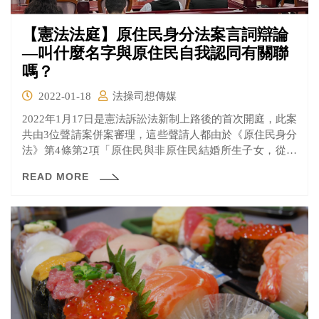
【憲法法庭】原住民身分法案言詞辯論
—叫什麼名字與原住民自我認同有關聯
嗎？
2022-01-18
法操司想傳媒
2022年1月17日是憲法訴訟法新制上路後的首次開庭，此案
共由3位聲請案併案審理，這些聲請人都由於《原住民身分
法》第4條第2項「原住民與非原住民結婚所生子女，從具
原住民身分之父或母之姓或原住民傳統名字者，取得原住
READ MORE
民身分。」之規定，導致他們因為受限於不合理之法律規
定，而無法取得原住民身分。