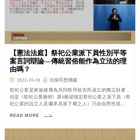
【憲法法庭】祭祀公業派下員性別平等
案言詞辯論—傳統習俗能作為立法的理
由嗎？
2022-10-18
法操司想傳媒
祭祀公業是家族後裔為共同祭拜祖先而成立的獨立財產，
但是《祭祀公業條例》第4條卻規定祭祀公業之派下員（祭
祀公業的設立人及繼承其派下權之人）只由由男性或是未
出嫁的女性擔任，而有違反性別平等的疑慮。
READ MORE