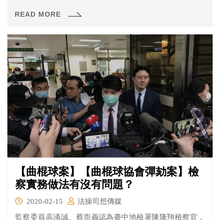
間提案彈劾。目前進行到第二次準備程序，來看看這次雙
READ MORE
方說了什麼吧！
【曲棍球案】【曲棍球協會彈劾案】檢
察實務做法有沒有問題？
2020-02-15
法操司想傳媒
監察委員高涌誠、蔡崇義認為臺中地檢署陳隆翔檢察官，