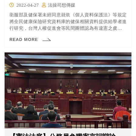
2022-04-27
法操司想傳媒
衛服部及健保署未經同意就依《個人資料保護法》等規定
將全民健康保險研究資料庫的健保相關資料提供給學者進
行研究，台灣人權促進會等民間團體認為有違憲之虞，並
在經行政爭訟程序敗訴確定後聲請大法官解釋。 這次憲法
READ MORE
法庭除了聲請人與相關機關兩造外，也邀請許多專家學者
列席來針對此「研究與隱私」衝突的問題進行討論，一起
來看看大家都說了什麼吧！