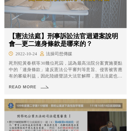
【憲法法庭】刑事訴訟法官迴避案說明
會—更二連身條款是哪來的？
2022-10-24
法操司想傳媒
死刑犯黃春棋等30幾位死囚，認為最高法院分案實施要點
中的「連身條款」違反憲法公平審判等意旨、侵害被害應
有的審級利益，因此陸續聲請大法官解釋，憲法法庭也與
其他相關案件一併受理。
READ MORE