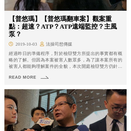
【普悠瑪】【普悠瑪翻車案】觀案重
點：超速？ATP？ATP遠端監控？主風
泵？
2019-10-03
法操司想傳媒
經過昨日的準備程序，對於檢辯雙方所提出的事實都有概
略的了解。但因為本案被害人數眾多，為了讓本案所有的
被害人都能夠理解案件的全貌，本次開庭檢辯雙方仍針對
起訴概要進行答辯，同時也讓被害人表示意見。而為了讓
READ MORE
訴訟進行更有效率，本次開庭進行爭點整理程序，將爭執
與不爭執的事項列出，讓後續訴訟進行能夠更聚焦。 經過
兩日的臨庭與法院的爭點整理後，本案的爭議所在已經越
來越明朗，就讓我們來看看本案的爭點究竟有那些呢？