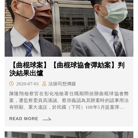
【曲棍球案】【曲棍球協會彈劾案】判
決結果出爐
2020-07-01
法操司想傳媒
陳隆翔檢察官在彰化地檢署任職期間偵辦曲棍球協會弊
案，遭監察委員高涌誠、蔡崇義認為其辦案時的認事用法
有明顯、重大違誤，於民國（下同）108年5月提案彈劾，
陳檢則反控彈劾案是政治迫害。 針對喧騰一時的曲棍球協
READ MORE
會彈劾案，職務法庭在6月30日作出判決，認定陳隆翔檢察
官不受懲誡，理由有哪些呢？一起來看看吧！