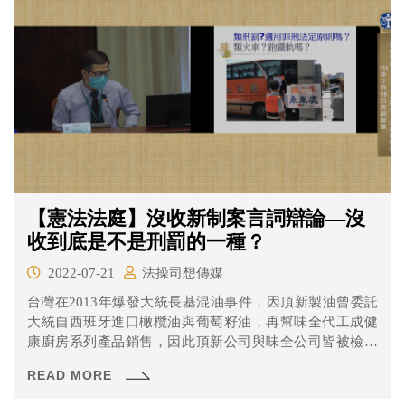
【憲法法庭】沒收新制案言詞辯論—沒
收到底是不是刑罰的一種？
2022-07-21
法操司想傳媒
台灣在2013年爆發大統長基混油事件，因頂新製油曾委託
大統自西班牙進口橄欖油與葡萄籽油，再幫味全代工成健
康廚房系列產品銷售，因此頂新公司與味全公司皆被檢方
調查。此案被告雖於第一、二審都被作出有罪判決，但於
READ MORE
第一審時沒收新制還沒施行亦未宣告沒收，沒想到第二審
卻依沒收新制沒收3292萬8820元。 味全認為既然第一審判