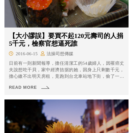
【大小謬誤】要買不起120元壽司的人捐
5千元，檢察官想逼死誰
2016-06-15
法操司想傳媒
日前有一則新聞報導，擔任清潔工的54歲婦人，因罹癌丈
夫說想吃干貝，家中經濟拮据的她，因身上只剩數千元，
擔心繳不出明天房租，竟跑到台北車站地下街，偷了一盒
北海道干貝壽司，被店員發現報警；庭訊時，婦人聲淚俱
READ MORE
下坦承偷竊，並歸還120元便當費；店家則表示若婦人捐款
1萬元給公益團體，就不再追究，婦人則因手頭拮据，無法
捐款。台北地檢署將婦人緩起訴1年，須捐國庫5000元。