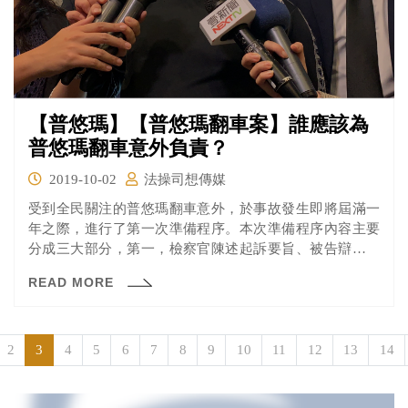
【普悠瑪】【普悠瑪翻車案】誰應該為
普悠瑪翻車意外負責？
2019-10-02
法操司想傳媒
受到全民關注的普悠瑪翻車意外，於事故發生即將屆滿一
年之際，進行了第一次準備程序。本次準備程序內容主要
分成三大部分，第一，檢察官陳述起訴要旨、被告辯護人
陳述。第二，被害人陳述。第三，證據能力表示意見。 由
READ MORE
於本案被害人眾多，且受到社會矚目，宜蘭地方法院特別
使用了大法庭審理，並提早一小時開始發放旁聽證。究竟
本次開庭有哪些重點呢？
2
3
4
5
6
7
8
9
10
11
12
13
14