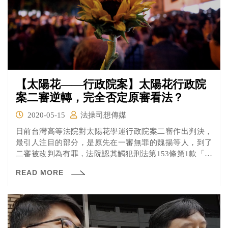
【太陽花——行政院案】太陽花行政院
案二審逆轉，完全否定原審看法？
2020-05-15
法操司想傳媒
日前台灣高等法院對太陽花學運行政院案二審作出判決，
最引人注目的部分，是原先在一審無罪的魏揚等人，到了
二審被改判為有罪，法院認其觸犯刑法第153條第1款「煽
惑他人犯罪」，處有期徒刑四個月、得易科罰金。究竟高
READ MORE
院判決有罪的理由是什麼？跟一審又有什麼不同？來看看
《法操》的分析。