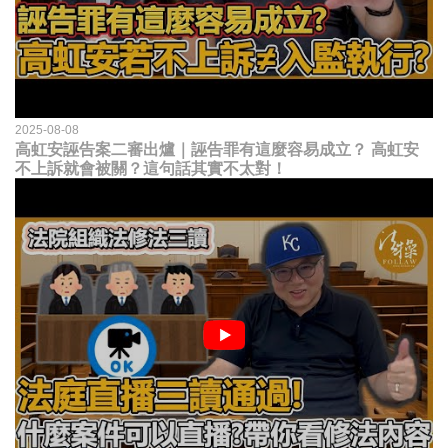
2025-08-08
高虹安誣告案二審出爐｜誣告罪有這麼容易成立？ 高虹安
不上訴就會被關？這句話其實不太對！