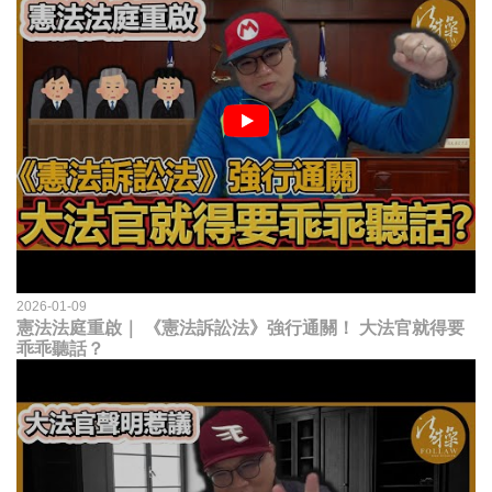
2026-01-09
憲法法庭重啟｜ 《憲法訴訟法》強行通關！ 大法官就得要
乖乖聽話？