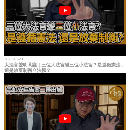
2025-10-23
大法官聲明惹議｜三位大法官變三位小法官？是遵循憲法，
還是放棄制衡立法權？