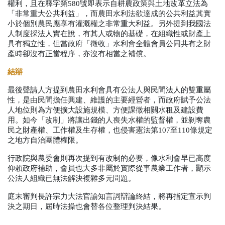
權利，且在釋字第
580
號即表示自耕農政策與土地改革立法為
「非常重大公共利益」，而農田水利法欲達成的公共利益其實
小於個別農民應享有灌溉權之非常重大利益。另外提到我國法
人制度採法人實在說，有其人或物的基礎，在組織性或財產上
具有獨立性，但當政府「徵收」水利會全體會員公同共有之財
產時卻沒有正當程序，亦沒有相當之補償。
結辯
最後聲請人方提到農田水利會具有公法人與民間法人的雙重屬
性，是由民間擔任興建、維護的主要經營者，而政府賦予公法
人地位則為方便擴大設施規模、方便課徵相關水租及建設費
用。如今「改制」將讓出錢的人喪失水權的監督權，並剝奪農
民之財產權、工作權及生存權，也侵害憲法第
107
至
110
條規定
之地方自治團體權限。
行政院與農委會則再次提到有改制的必要，像水利會早已高度
仰賴政府補助，會員也大多非屬於實際從事農業工作者，顯示
公法人組織已無法解決複雜多元問題。
庭末審判長許宗力大法官諭知言詞辯論終結，將再指定宣示判
決之期日，屆時法操也會替各位整理判決結果。