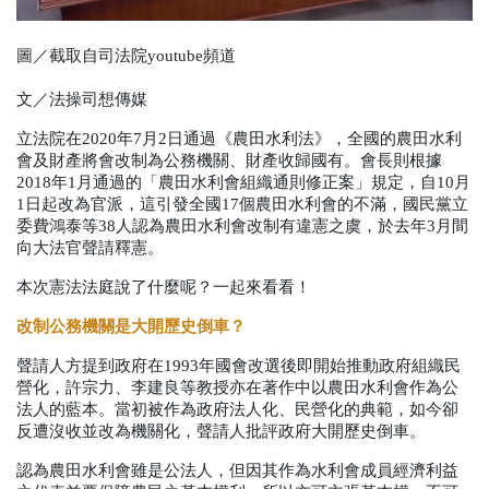
圖／截取自司法院youtube頻道
文／法操司想傳媒
立法院在
2020
年
7
月
2
日通過《農田水利法》，全國的農田水利
會及財產將會改制為公務機關、財產收歸國有。會長則根據
2018
年
1
月通過的「農田水利會組織通則修正案」規定，自
10
月
1
日起改為官派，這引發全國
17
個農田水利會的不滿，國民黨立
委費鴻泰等
38
人認為農田水利會改制有違憲之虞，於去年
3
月間
向大法官聲請釋憲。
本次憲法法庭說了什麼呢？一起來看看！
改制公務機關是大開歷史倒車？
聲請人方提到政府在
1993
年國會改選後即開始推動政府組織民
營化，許宗力、李建良等教授亦在著作中以農田水利會作為公
法人的藍本。當初被作為政府法人化、民營化的典範，如今卻
反遭沒收並改為機關化，聲請人批評政府大開歷史倒車。
認為農田水利會雖是公法人，但因其作為水利會成員經濟利益