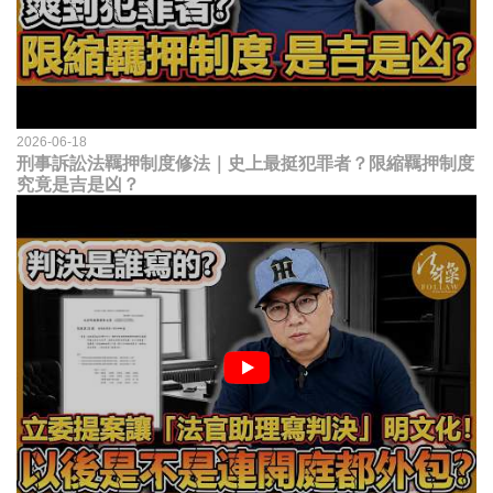
2026-06-18
刑事訴訟法羈押制度修法｜史上最挺犯罪者？限縮羈押制度
究竟是吉是凶？