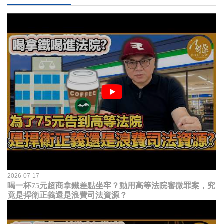
2026-07-17
喝一杯75元超商拿鐵差點坐牢？動用高等法院審微罪案，究
竟是捍衛正義還是浪費司法資源？