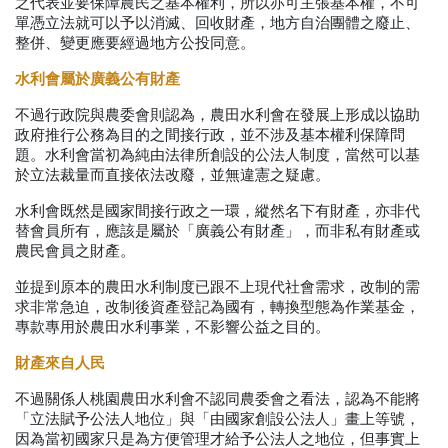
之代表並要保障農民之基本權利，所以亦可主張基本權，不可
單憑立法就可以予以消滅、回收財產，地方自治團體之廢止、
整併、變更應要經過地方公投同意。
水利會屬於廣義公有財產
不過行政院與農委會則認為，農田水利會在發展上形成以協助
政府推行公務為目的之間接行政，並不涉及基本權利保障問
題。水利會當初為純由法律所創設的公法人制度，當然可以基
於立法裁量而直接依法改廢，並無違憲之疑慮。
水利會既然是國家間接行政之一環，縱然名下有財產，亦非代
替會員所有，應該是屬於「廣義公有財產」，而非私有財產或
農民會員之財產。
並提到原本的農田水利制度已跟不上現代社會需求，改制的需
求非常急迫，改制後資產登記為國有，轉換型態為作業基金，
專款專用於農田水利事業，不影響公益之目的。
財產來自人民
不過關係人桃園農田水利會不認同農委會之看法，認為不能將
「立法賦予公法人地位」與「由國家創設公法人」畫上等號，
因為當初國家只是為方便管理才給予公法人之地位，但事實上