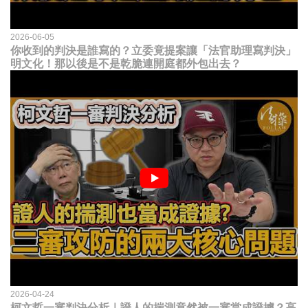
2026-06-05
你收到的判決是誰寫的？立委竟提案讓「法官助理寫判決」
明文化！那以後是不是乾脆連開庭都外包出去？
2026-04-24
柯文哲一審判決分析｜證人的揣測竟然被一審當成證據？高