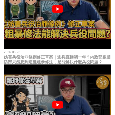
2026-06-26
妨害兵役治罪條例修正草案｜逃兵直接關一年？內政部跟國
防部只能想到這種粗暴修法，是能解決什麼兵役問題？