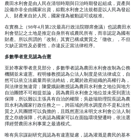
農田水利會是由人民在清領時期與日治時期發起組成，資產與
設備亦非全由國家出資，綜觀水利會之法規都是以人民為發起
人、財產來自於人民，國家僅為被動認可或核准。
在實務上（
98
年
4
月第
2
次最高行政法院聯席會議）也認農田水
利會登記之土地是推定自身所有或農民所有，而非認定為國有
財產。所以所謂的「改制」其實已構成實質之「徵收」，不但
欠缺正當性及必要性，亦違反正當法律程序。
多數學者意見認為合憲
至於專家學者意見部分，多數學者認為農田水利會改制為公務
機關並未違憲。程明修教授認為公法人制度是依法律成立，自
然可以依立法裁量而依法終結，此屬於政府組織的高權行為，
與法律並無違背；陳愛娥副教授認為農田水利會之地位與地方
自治團體不可相提並論，因為農田水利會之地位並未受到憲法
保障，所以難以主張具有自治的權限；吳啟瑞助理院長認為農
田水利為國家行政任務之一，跨區域的用水調度亦不是私法性
質之人民團體可以負擔的，且既然憲法未明文水利會公法人制
度之存續保障，代表認為國家可以在面臨環境變遷時，依法選
擇經營農田水利事業之最適模式。
唯有吳宗謀副研究員認為有違憲疑慮，認為灌溉是農民的基本