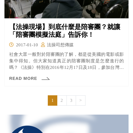
【法操現場】到底什麼是陪審團？就讓
「陪審團模擬法庭」告訴你！
2017-01-10
法操司想傳媒
社會大眾一般對於陪審團的了解，都是從美國的電影或影
集中得知。但大家知道真正的陪審團制度是怎麼進行的
嗎？《法操》特別在2016年12月17日及18日，參加台灣陪
審團協會舉辦的「全民陪審團模擬法庭」，陪審團協會和
READ MORE
台北市民政局合作，在中山、大同區抽出民眾，寄信詢問
是否有有意願參與陪審團活動，再由願意的民眾中抽取陪
審團候選人，經過層層海選，最終由12位陪審員參與審
判。接下來，就讓《法操》帶您看看活動當天到底發生了
1
2
3
>
什麼事吧！