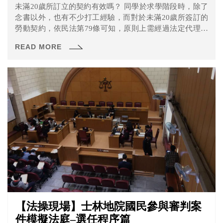
未滿20歲所訂立的契約有效嗎？ 同學於求學階段時，除了
念書以外，也有不少打工經驗，而對於未滿20歲所簽訂的
勞動契約，依民法第79條可知，原則上需經過法定代理人
允許，若未經過法定代理人同意而簽訂時，效力未定，若
READ MORE
法定代理人不承認時，該契約不生效力，而法定代理人不
承認時，除了以電話告知，亦可以以存證信函的方式告訴
對方，而用信函的方式，若往後需要舉證時也比較方便。
【法操現場】士林地院國民參與審判案
件模擬法庭–選任程序篇