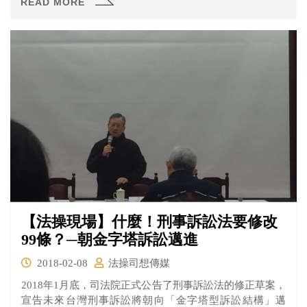
READ MORE
觸犯《刑法》的妨害名譽罪。而對於偷拍他人或分享、轉
傳該內容的行為，也可能觸犯《刑法》妨害秘密罪。
【法操現場】什麼！刑事訴訟法要修改
99條？─朝金字塔訴訟邁進
2018-02-08
法操司想傳媒
2018年1月底，司法院正式公告了刑事訴訟法的修正草案，
宣告未來台灣刑事訴訟將朝向「金字塔型訴訟結構」邁