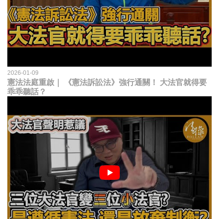
2026-01-09
憲法法庭重啟｜ 《憲法訴訟法》強行通關！ 大法官就得要
乖乖聽話？