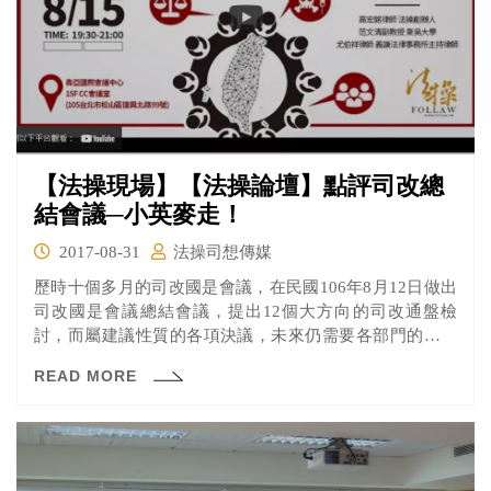
【法操現場】【法操論壇】點評司改總
結會議─小英麥走！
2017-08-31
法操司想傳媒
歷時十個多月的司改國是會議，在民國106年8月12日做出
司改國是會議總結會議，提出12個大方向的司改通盤檢
討，而屬建議性質的各項決議，未來仍需要各部門的努力
和實踐。《法操》本於長期對司改國是會議的關注，也在8
READ MORE
月15日舉辦「法操論壇：點評司改總結會議─小英麥
走！」由法操共同創辦人高宏銘律師主持，邀請到義謙法
律事務所尤伯祥律師，和東吳大學法律系范文清副教授一
同討論對這次總結會議的看法。