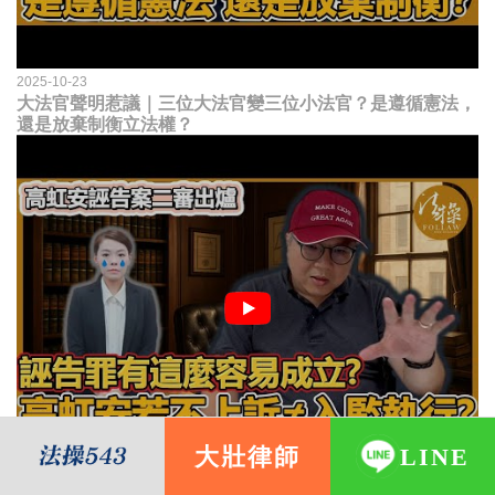
2025-10-23
大法官聲明惹議｜三位大法官變三位小法官？是遵循憲法，
還是放棄制衡立法權？
大壯律師
LINE
2025-08-08