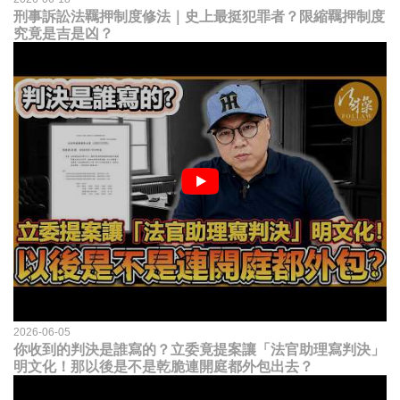
刑事訴訟法羈押制度修法｜史上最挺犯罪者？限縮羈押制度
究竟是吉是凶？
2026-06-05
你收到的判決是誰寫的？立委竟提案讓「法官助理寫判決」
明文化！那以後是不是乾脆連開庭都外包出去？