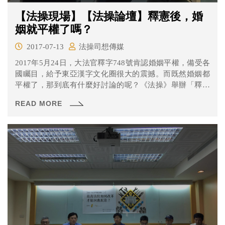
【法操現場】【法操論壇】釋憲後，婚
姻就平權了嗎？
2017-07-13
法操司想傳媒
2017年5月24日，大法官釋字748號肯認婚姻平權，備受各
國矚目，給予東亞漢字文化圈很大的震撼。而既然婚姻都
平權了，那到底有什麼好討論的呢？《法操》舉辦「釋憲
後，婚姻就平權了嗎？」論壇，邀請伴侶盟理事長許秀雯
READ MORE
律師及伴侶盟簡至潔秘書長，來跟我們談談同性伴侶要結
婚，還會碰到什麼問題吧！