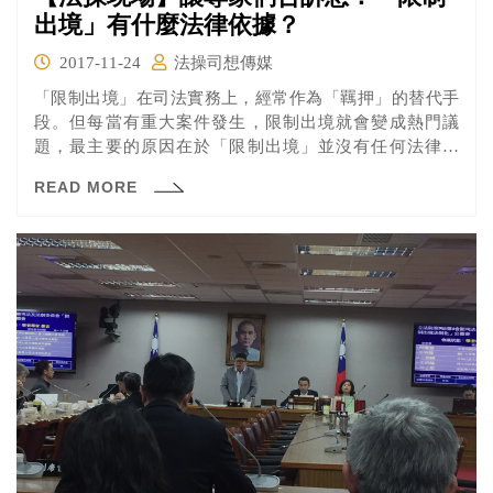
出境」有什麼法律依據？
2017-11-24
法操司想傳媒
「限制出境」在司法實務上，經常作為「羈押」的替代手
段。但每當有重大案件發生，限制出境就會變成熱門議
題，最主要的原因在於「限制出境」並沒有任何法律規
範。身為法治國家，這樣的狀況是非常的不合理的，因此
READ MORE
財團法人台灣法治暨政策研究基金會，特別於2017年10月
24日舉辦「法治主義下『限制出境法制化』研討會」，邀
請專家學者，從學說面及實務面討論限制出境的相關議
題。