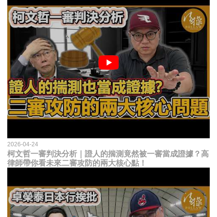
2026-04-24
柯文哲一審判決分析｜證人的揣測竟然被一審當成證據？高
律師帶你看未來二審攻防的兩大核心點！