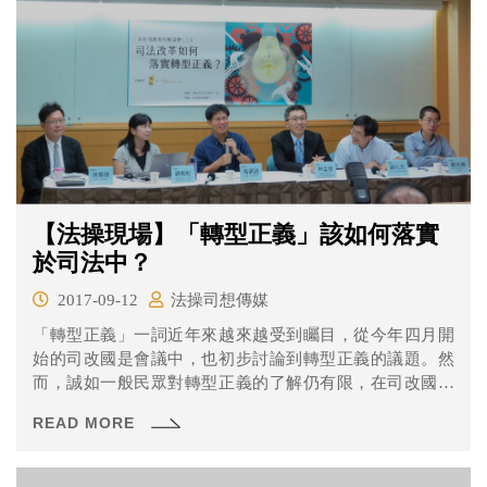
【法操現場】「轉型正義」該如何落實
於司法中？
2017-09-12
法操司想傳媒
「轉型正義」一詞近年來越來越受到矚目，從今年四月開
始的司改國是會議中，也初步討論到轉型正義的議題。然
而，誠如一般民眾對轉型正義的了解仍有限，在司改國是
會議也有許多面向未被討論，民國106年7月22日由永社和
READ MORE
法操共同主辦的「司法改革如何落實轉型正義？」座談
會，邀請多位專家學者一同討論轉型正義該如何從司法改
革中實踐。