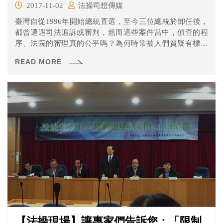
2017-11-02
法操司想傳媒
臺灣自從1996年開始總統直選，至今三位總統於卸任後，
都曾遭遇司法追訴或審判，然而這些案件當中，偵查的程
序、法院的審理真的公平嗎？為何時常被人們質疑有標準
不一致、理由相衝突、見解有出入的地方？
READ MORE
【法操現場】讓專家們告訴您：「限制