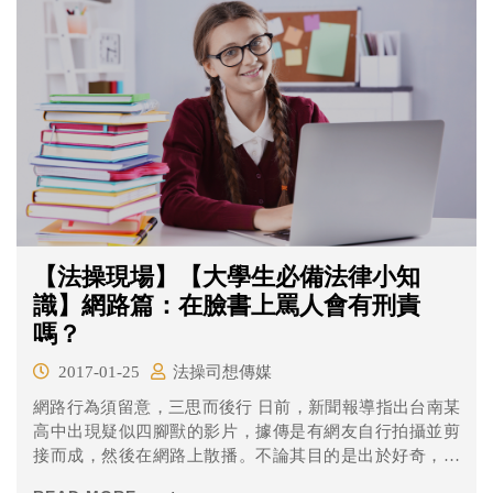
【法操現場】【大學生必備法律小知
識】網路篇：在臉書上罵人會有刑責
嗎？
2017-01-25
法操司想傳媒
網路行為須留意，三思而後行 日前，新聞報導指出台南某
高中出現疑似四腳獸的影片，據傳是有網友自行拍攝並剪
接而成，然後在網路上散播。不論其目的是出於好奇，抑
或是自己的創意，若該影片涉及影射他人情事，亦可能會