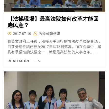
【法操現場】最高法院如何改革才能回
應民意？
2017-07-10
法操司想傳媒
蔡英文政府上任後，積極著手進行的司法改革國是會議，
目前分組會議已經於2017年6月3日落幕。而在會議中，最
具有爭議性的決議之一，就是最高法院的人事改革。司改
國是會議第二分組決議：終審法院法官員額縮減為21人，
READ MORE
不須經過立法院同意，改為司法院遴選委員會通過人選
後，由總統任命，法官沒有任期，預計在五年內實施。媒
體為此下了聳動的標題「最高法院法官改為政治任命」。