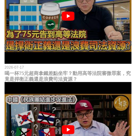
2026-07-17
喝一杯75元超商拿鐵差點坐牢？動用高等法院審微罪案，究
竟是捍衛正義還是浪費司法資源？