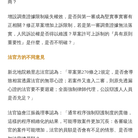
商？
增設調查證據限制級失權效，是否與第一審成為堅實事實審有
正相關？修正草案增加上訴限制，若是第一審調查證據無法落
實，人民訴訟權是否得以維護？草案許可上訴制的『具有原則
重要性』是什麼，是否不明確？」
法官方的不同意見
新北地院賴昱志法官認為：「草案第
270
條之
2
規定，是否會導
致相當透露法官的無罪心證；若案件又進入二審，則原先透漏
心證的法官要不要迴避；全面強制律師代理，公設辯護人人員
是否充足？」
法官協會江振義理事認為：「通常程序強制辯護制度的貫徹，
這樣的程序精緻化的結果，可能導致案件更加冗長：各審級法
官的案件可能增加，法官的員額是否會有不足的情形、是否增