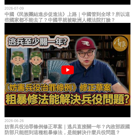
2026-07-09
中國《民族團結進步促進法》上路｜中國管到全球？所以這
些國家都不能去了？中國早就被歐洲人權法院打臉？
2026-06-26
妨害兵役治罪條例修正草案｜逃兵直接關一年？內政部跟國
防部只能想到這種粗暴修法，是能解決什麼兵役問題？