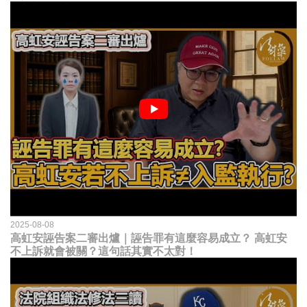
2025-08-08
高虹安誣告案二審出爐｜誣告罪有這麼容易成立？ 高虹安
不上訴就會被關？這句話其實不太對！