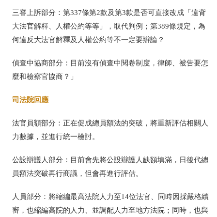
三審上訴部分：第
337
條第
2
款及第
3
款是否可直接改成「違背
大法官解釋、人權公約等等」，取代判例；第
389
條規定，為
何違反大法官解釋及人權公約等不一定要辯論？
偵查中協商部分：目前沒有偵查中閱卷制度，律師、被告要怎
麼和檢察官協商？」
司法院回應
法官員額部分：正在促成總員額法的突破，將重新評估相關人
力數據，並進行統一檢討。
公設辯護人部分：目前會先將公設辯護人缺額填滿，日後代總
員額法突破再行商議，但會再進行評估。
人員部分：將縮編最高法院人力至
14
位法官、同時因採嚴格續
審，也縮編高院的人力、並調配人力至地方法院；同時，也與