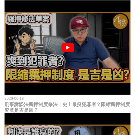
2026-06-18
刑事訴訟法羈押制度修法｜史上最挺犯罪者？限縮羈押制度
究竟是吉是凶？