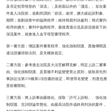
及否定犯罪情形的「深流」；及前面以外的「淺流」。並在案
件進入法院前，規劃所謂的「節流」途徑，擴大緩起訴對象、
期間；規劃偵查中的協商程序；維持簡易判決處刑；簡式審判
程序的擴大；審判中協商程序。最後透過分流及節流後留下的
深流案件，就會進入金字塔型審理程序。
第一審方面：增設案件審查程序、強化強制辯護、貫徹傳聞及
違法證據排除法則、及失權效規定。
二審方面：參考過去法院及大法官解釋見解，明定上訴二審事
由、強化強制辯護、及貫徹不利益變更禁止原則，拔除原先刑
事訴訟法第
370
條第
1
項但書的規定，即便罪名變更，刑度也應
受前審限制。
三審方面：將上訴事由嚴格化、採取「許可上訴制」、強化強
制辯護、言詞辯論常態化、由最高法院作成終局判決的案件，