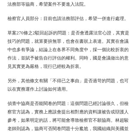
法務部等協商，希望案件不要進入法院。
檢察官人員部分：目前也請法務部評估，希望一併進行處理。
草案
270
條之
2
駁回起訴的問題：是否會透露法官心證，其實是
技巧的問題，就算要拚無罪，也會在書狀上表達。其實在會議
中也多有爭論，結論上在各界不同角度中，採一個比較折衷的
作法，並賦予被告自行評估的權利。同時，國是會議做出的意
見其實更為嚴格，現行已經較為折衷。
另外，其他條文有關「不得已之事由」是否過苛的問題，也可
以在實務運作上討論如何適用。
偵查中協商是否能閱卷的問題：這個問題已經討論很久，但檢
察官方認為，實務上應該會提出相對應的資料讓被告或辯護人
參考，如果明定的話，將可能會導致檢察官不願協商。林超駿
老師則認為，協商可否閱卷問題十分尷尬，我國組織與美國並