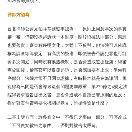
加法官總員額？」
律師方認為
台北律師公會尤伯祥常務監事認為：「原則上同意本次的事實
審一審，但卻沒採起訴狀一本制度；關於證據法則部分，應該
也要落實；審查程序明文化，大體上不反對，但法院可以依職
權為調查等等規定，有高度的疑慮，即便被告否認犯罪也可能
會多次開庭，同時沒有換股機制，是否會造成道德疑慮；經審
查駁回後，檢察官可以反覆起訴，是否應該要有上限；準備程
序部分，法院常常不只調查證據，有時根本就是在為訊問，規
範得為訊問是否會導致這個問題更加嚴重；第
270
條之
4
規定法
院得要求被告提出文書，是否會造成不自證己罪原則的違反；
得針對案件資料要求機關提意見，證據性質是什麼？
二審上訴方面：許多條文中「不得已之事由」部分，可否改成
「不可責於被告之事由」，否則對被告太嚴苛。