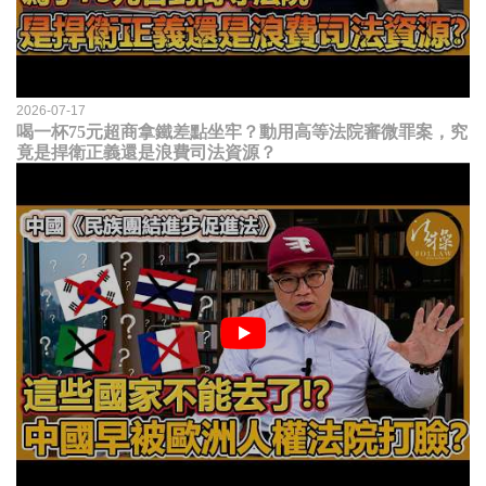
2026-07-17
喝一杯75元超商拿鐵差點坐牢？動用高等法院審微罪案，究
竟是捍衛正義還是浪費司法資源？