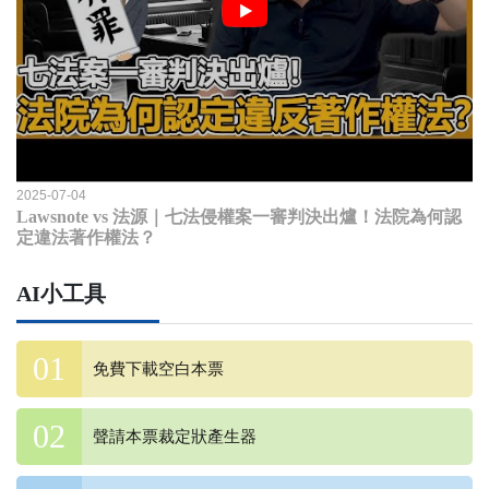
2025-07-04
Lawsnote vs 法源｜七法侵權案一審判決出爐！法院為何認
定違法著作權法？
AI小工具
免費下載空白本票
聲請本票裁定狀產生器