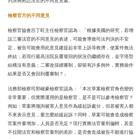
判決將附記法官的不同意見書。
檢察官方的不同意見
檢察官協會呂丁旺主任檢察官認為：「根據美國的研究，若增
設三審法官的不同意見的表述，可能會導致司法判決的不安
定，被告可能會用此意見建提起非常上訴等救濟，使案件無法
終結；若現行最高法院反覆發回的狀況仍繼續存在，金字塔型
結構沒有意義；二審改採續審制，卻留有許多例外，實務操作
結果是否又會回到覆審制？」
法務部檢察司郭峻豪檢察官認為：「本次草案檢察官角色變的
非常重要，但實際運用的是檢察官，是不是可以參考檢察官？
例如：草案將徵詢被害人意見作為緩起訴處分，但若被害人都
不來表示意見，要怎麼給緩起訴？同時，草案可能會造成檢察
官案件量增加，人員是否充足？現行實務法官量刑偏輕，若是
不拉開法官和檢察官量刑的差距，是否會造成被告不願進行協