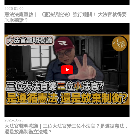
2026-01-09
憲法法庭重啟｜ 《憲法訴訟法》強行通關！ 大法官就得要
乖乖聽話？
2025-10-23
大法官聲明惹議｜三位大法官變三位小法官？是遵循憲法，
還是放棄制衡立法權？