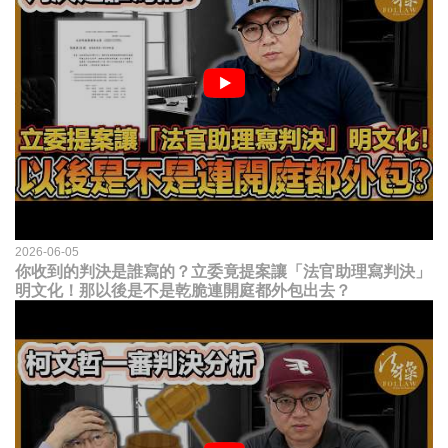
2026-06-05
你收到的判決是誰寫的？立委竟提案讓「法官助理寫判決」
明文化！那以後是不是乾脆連開庭都外包出去？