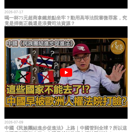
2026-07-17
喝一杯75元超商拿鐵差點坐牢？動用高等法院審微罪案，究
竟是捍衛正義還是浪費司法資源？
2026-07-09
中國《民族團結進步促進法》上路｜中國管到全球？所以這