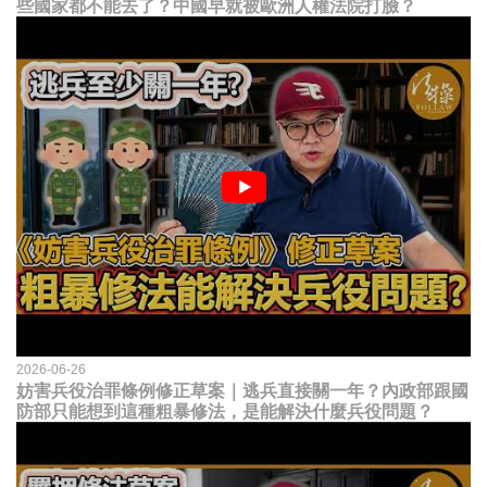
些國家都不能去了？中國早就被歐洲人權法院打臉？
2026-06-26
妨害兵役治罪條例修正草案｜逃兵直接關一年？內政部跟國
防部只能想到這種粗暴修法，是能解決什麼兵役問題？