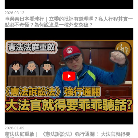
2026-03-13
卓榮泰日本看球行｜立委的批評有道理嗎？私人行程其實一
點都不奇怪？為何說這是一種外交突破？
2026-01-09
憲法法庭重啟｜ 《憲法訴訟法》強行通關！ 大法官就得要