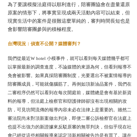
為了要讓模擬法庭得以順利進行，陪審團協會在盡量還原
原案的情形下，將事實呈現成兩天活動內容可以結束，但
現實生活中的案件是很難這麼單純的，審判時間長短也是
會影響陪審團參與的積極程度。
台灣現況：偵查不公開？媒體審判？
我們從最近W hotel 小模事件，就可以看到每天媒體幾乎都可
以掌握最新的調查進度，不論媒體的來源為何，但看到報導不
免會被影響。如果真採陪審團制度，光要選出不被案情報導的
陪審團成員，可能就傷腦筋了。再例如頂新油品案件，我們在
二審程序仍然可以看到在每次開庭前，媒體總是會有基於新資
料的報導，但法庭上檢察官和辯護律師卻沒有出現相關的攻
防，可見坊間流傳的報導內容未必在法律上是重要的。雖然二
審法院尚未對頂新案做出判決，即便二審公訴檢察官在法庭上
也提不出強力的新證據來反駁原審的無罪判決，但似乎現在社
會已經從這些相關報導來認定頂新相關被告均是有罪了。讓在