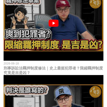
2026-06-18
刑事訴訟法羈押制度修法｜史上最挺犯罪者？限縮羈押制度
究竟是吉是凶？