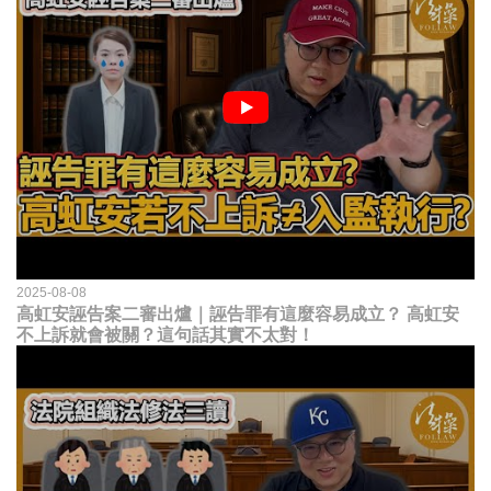
2025-08-08
高虹安誣告案二審出爐｜誣告罪有這麼容易成立？ 高虹安
不上訴就會被關？這句話其實不太對！