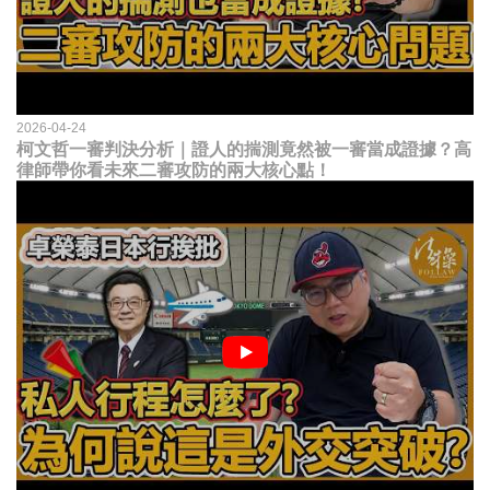
2026-04-24
柯文哲一審判決分析｜證人的揣測竟然被一審當成證據？高
律師帶你看未來二審攻防的兩大核心點！