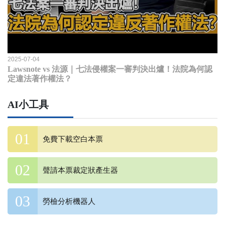
2025-07-04
Lawsnote vs 法源｜七法侵權案一審判決出爐！法院為何認
定違法著作權法？
AI小工具
免費下載空白本票
聲請本票裁定狀產生器
勞檢分析機器人