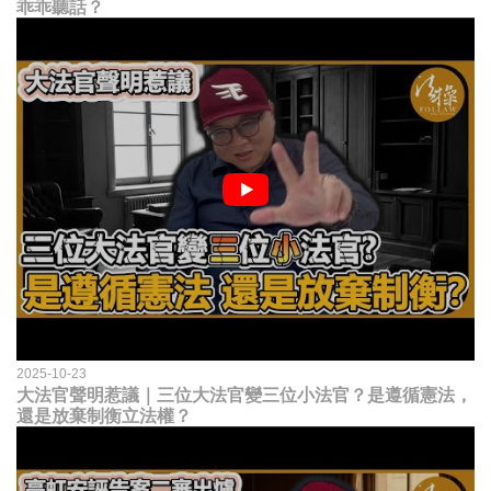
乖乖聽話？
2025-10-23
大法官聲明惹議｜三位大法官變三位小法官？是遵循憲法，
還是放棄制衡立法權？