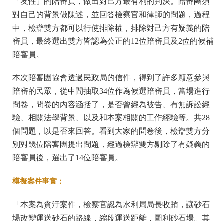
「友性」的陪審員，做出對己方最有利的判決。陪審團須
對自己的背景做陳述，並回答檢察官和律師的問題，過程
中，檢辯雙方都可以行使排除權，排除對己方有疑義的陪
審員，最終選出雙方皆認為公正的12位陪審員及2位的候補
陪審員。
本次陪審團協會透過民政局的信件，得到了許多願意參與
陪審的民眾，從中間抽取34位作為候選陪審員，當場進行
問卷，問卷的內容涵括了，是否曾經為被告、有無訴訟經
驗、相關法學背景、以及和本案相關的工作經驗等。共28
個問題，以是否來回答。看到大家的問卷後，檢辯雙方分
別對幾位陪審團提出問題，經過檢辯雙方剔除了有疑義的
陪審員後，選出了14位陪審員。
模擬案件事實：
「本案為貪汙案件，檢察官認為水利局局長收賄，讓砂石
場改變運送砂石的路線，縮段運送距離，圖利砂石場。其