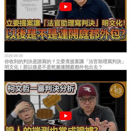
2026-06-05
你收到的判決是誰寫的？立委竟提案讓「法官助理寫判決」
明文化！那以後是不是乾脆連開庭都外包出去？