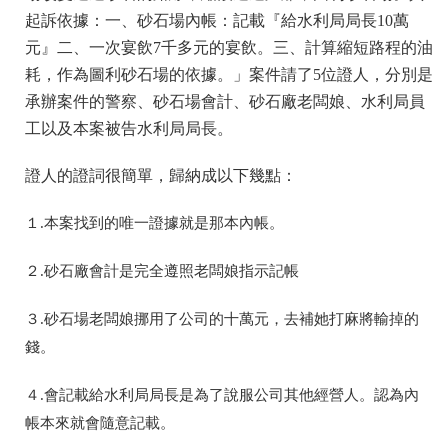
起訴依據：一、砂石場內帳：記載『給水利局局長10萬
元』二、一次宴飲7千多元的宴飲。三、計算縮短路程的油
耗，作為圖利砂石場的依據。」案件請了5位證人，分別是
承辦案件的警察、砂石場會計、砂石廠老闆娘、水利局員
工以及本案被告水利局局長。
證人的證詞很簡單，歸納成以下幾點：
１.本案找到的唯一證據就是那本內帳。
２.砂石廠會計是完全遵照老闆娘指示記帳
３.砂石場老闆娘挪用了公司的十萬元，去補她打麻將輸掉的
錢。
４.會記載給水利局局長是為了說服公司其他經營人。認為內
帳本來就會隨意記載。