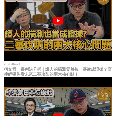
2026-04-24
柯文哲一審判決分析｜證人的揣測竟然被一審當成證據？高
律師帶你看未來二審攻防的兩大核心點！