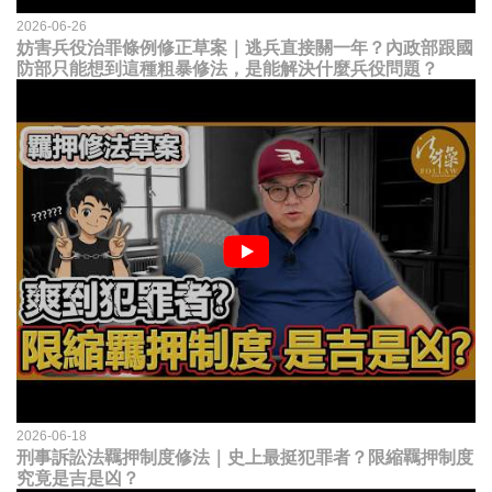
2026-06-26
妨害兵役治罪條例修正草案｜逃兵直接關一年？內政部跟國
防部只能想到這種粗暴修法，是能解決什麼兵役問題？
2026-06-18
刑事訴訟法羈押制度修法｜史上最挺犯罪者？限縮羈押制度
究竟是吉是凶？