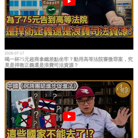
2026-07-17
喝一杯75元超商拿鐵差點坐牢？動用高等法院審微罪案，究
竟是捍衛正義還是浪費司法資源？