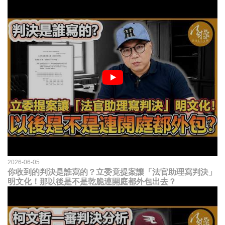
2026-06-05
你收到的判決是誰寫的？立委竟提案讓「法官助理寫判決」
明文化！那以後是不是乾脆連開庭都外包出去？