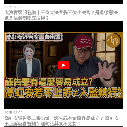
2025-10-23
大法官聲明惹議｜三位大法官變三位小法官？是遵循憲法，
還是放棄制衡立法權？
2025-08-08
高虹安誣告案二審出爐｜誣告罪有這麼容易成立？ 高虹安
不上訴就會被關？這句話其實不太對！