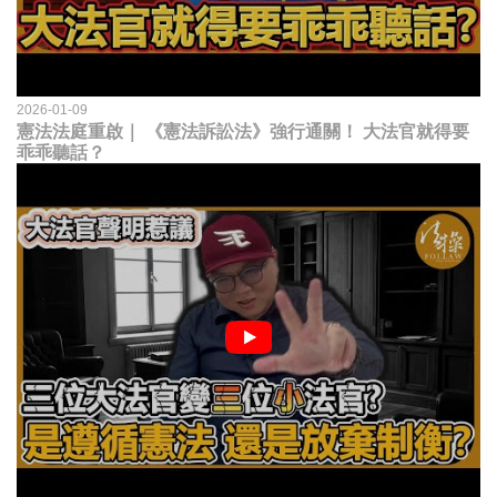
2026-01-09
憲法法庭重啟｜ 《憲法訴訟法》強行通關！ 大法官就得要
乖乖聽話？