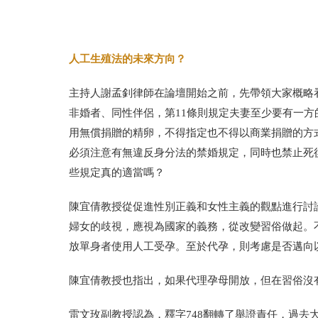
人工生殖法的未來方向？
主持人謝孟釗律師在論壇開始之前，先帶領大家概略
非婚者、同性伴侶，第11條則規定夫妻至少要有一
用無償捐贈的精卵，不得指定也不得以商業捐贈的方
必須注意有無違反身分法的禁婚規定，同時也禁止死
些規定真的適當嗎？
陳宜倩教授從促進性別正義和女性主義的觀點進行討
婦女的歧視，應視為國家的義務，從改變習俗做起。
放單身者使用人工受孕。至於代孕，則考慮是否邁向
陳宜倩教授也指出，如果代理孕母開放，但在習俗沒
雷文玫副教授認為，釋字748翻轉了舉證責任，過