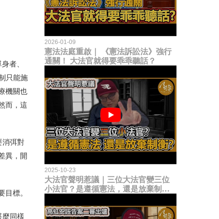
2026-01-09
憲法法庭重啟｜ 《憲法訴訟法》強行
通關！ 大法官就得要乖乖聽話？
單身者、
制只能施
療機關也
然而，這
要消弭對
差異，開
2025-10-23
大法官聲明惹議｜三位大法官變三位
小法官？是遵循憲法，還是放棄制衡
要目標。
立法權？
甚麼同樣