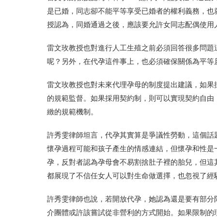
是已婚，同志卻不能平等享受已婚者的權利義務，也
授認為，同婚通過之後，應該要允許女同志配偶使用
雷文玫教授也對進行人工生殖之前必須回答很多問題
呢？另外，在代孕這件事上，也必須確保關係為平等
雷文玫教授也對未來代理孕母的制度提出建議，如果
的規範監督。如果採用契約制，則可以實現契約自由
緻的規範機制。
許秀雯律師坦言，代孕其實算是爭議性勞動，這個話
懷孕過程可能和孩子產生的情感連結，但懷孕和性是
孕，反對者認為孕母會不易割捨肚子裡的胎兒，但這
都展現了不信任女人可以對生命做選擇，也忽視了經
許秀雯律師也說，若開放代孕，她認為還是要有部分
介團體或許該嘗試從非營利的方式開始。如果限制的