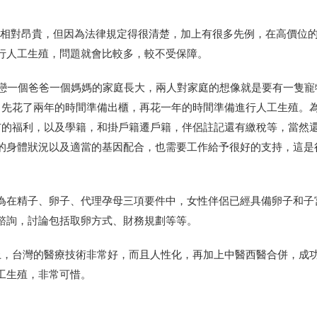
較相對昂貴，但因為法律規定得很清楚，加上有很多先例，在高價位
行人工生殖，問題就會比較多，較不受保障。
異性戀一個爸爸一個媽媽的家庭長大，兩人對家庭的想像就是要有一隻寵
，先花了兩年的時間準備出櫃，再花一年的時間準備進行人工生殖。
市的福利，以及學籍，和掛戶籍遷戶籍，伴侶註記還有繳稅等，當然
的身體狀況以及適當的基因配合，也需要工作給予很好的支持，這是
為在精子、卵子、代理孕母三項要件中，女性伴侶已經具備卵子和子
諮詢，討論包括取卵方式、財務規劃等等。
上，台灣的醫療技術非常好，而且人性化，再加上中醫西醫合併，成
工生殖，非常可惜。
。