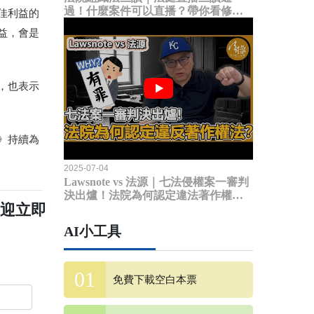
過！什麼案件可以直播？帶你看修法
佳利益的
內容
益，會是
，也表示
》持續為
2025-07-04
Lawsnote vs 法源｜七法侵權案一審判
決出爐！法院為何認定違法著作權
歡迎立即
法？
AI小工具
免費下載空白本票