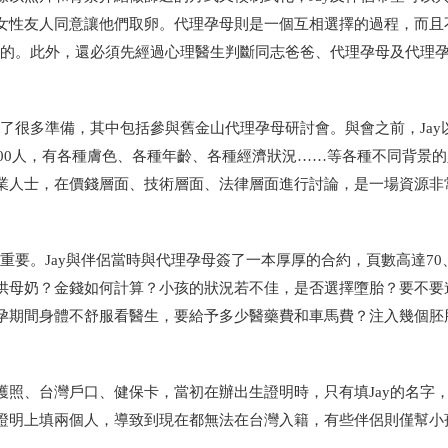
女性友人同意讓他們取卵。代理孕母則是一個互相選擇的過程，而且
法的。此外，還必須先經過心理醫生判斷同志爸爸、代理孕母及代理
做了很多準備，其中包括參與舊金山代理孕母研討會。與會之前，Jay
300人，有各種膚色、各種年齡、各種經濟狀況……等各種不同背景
業人士，在價錢層面、技術層面、法律層面進行討論，是一場資源非
重要。Jay與伴侶當時與代理孕母簽了一本厚厚的合約，頁數高達70、
供母奶？金錢如何計算？小孩的狀況若不佳，是否選擇墮胎？要不要
孕期間身體不舒服看醫生，要給予多少醫藥費和車馬費？注入幾個胚
照、台灣戶口、健保卡，當初在辦出生證明時，只有填Jay的名字
證明上填兩個人，導致到現在都無法在台灣入籍，有些伴侶則僅幫小