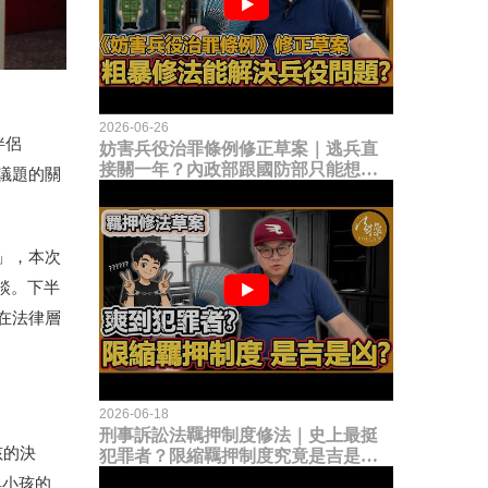
2026-06-26
伴侶
妨害兵役治罪條例修正草案｜逃兵直
接關一年？內政部跟國防部只能想到
議題的關
這種粗暴修法，是能解決什麼兵役問
題？
」，本次
談。下半
在法律層
2026-06-18
刑事訴訟法羈押制度修法｜史上最挺
孩的決
犯罪者？限縮羈押制度究竟是吉是
凶？
與小孩的