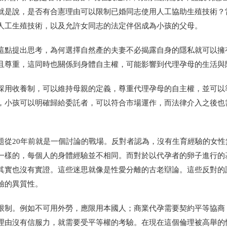
就是說，是否有合憲理由可以限制已婚同志使用人工協助生殖技術？
人工生殖技術，以及允許女同志的法定伴侶成為小孩的父母。
這點提出思考，為何選擇自然產的夫妻不必揭露自身的隱私就可以擁
且尊重，這同時也關係到身體自主權，可能影響到代理孕母的生活與
採用收養制，可以維持母親的定義，尊重代理孕母的自主權，並可以
，小孩可以明確歸給委託者，可以符合市場運作，而法律介入之後也
題從20年前就是一個討論的戰場。反對者認為，沒有生育經驗的女性
一樣的，每個人的身體經驗並不相同。而對於以代孕者的卵子進行的
其實也沒有實證。這些迷思就像是性愛分離的古老辯論。這些反對的
驗的異質性。
限制。例如不可用外勞，應限用本國人；商業代孕需要契約平等協商
理由沒有信服力，就需要受平等權的考驗。在現在這個倫理被高舉的