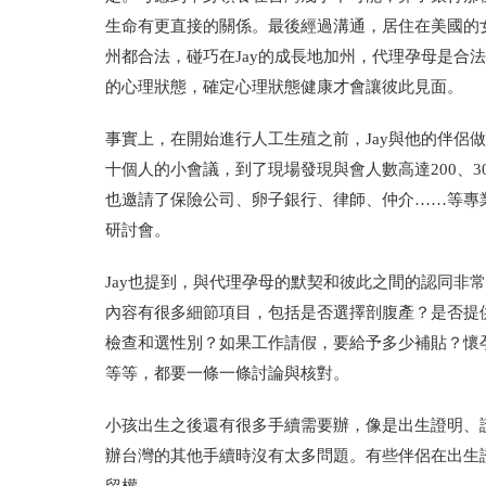
生命有更直接的關係。最後經過溝通，居住在美國的
州都合法，碰巧在Jay的成長地加州，代理孕母是合
的心理狀態，確定心理狀態健康才會讓彼此見面。
事實上，在開始進行人工生殖之前，Jay與他的伴侶
十個人的小會議，到了現場發現與會人數高達200、
也邀請了保險公司、卵子銀行、律師、仲介……等專
研討會。
Jay也提到，與代理孕母的默契和彼此之間的認同非常
內容有很多細節項目，包括是否選擇剖腹產？是否提
檢查和選性別？如果工作請假，要給予多少補貼？懷
等等，都要一條一條討論與核對。
小孩出生之後還有很多手續需要辦，像是出生證明、護
辦台灣的其他手續時沒有太多問題。有些伴侶在出生