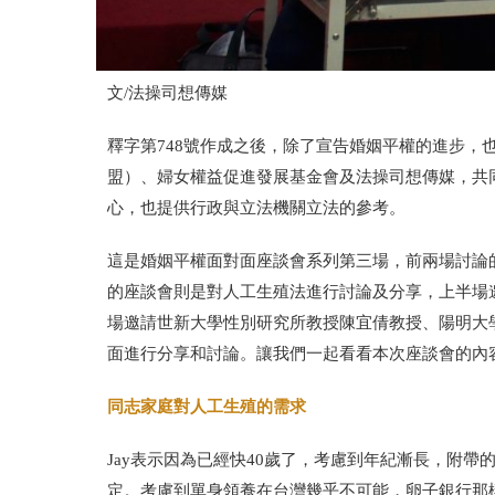
文/法操司想傳媒
釋字第748號作成之後，除了宣告婚姻平權的進步，
盟）、婦女權益促進發展基金會及法操司想傳媒，共
心，也提供行政與立法機關立法的參考。
這是婚姻平權面對面座談會系列第三場，前兩場討論
的座談會則是對人工生殖法進行討論及分享，上半場邀
場邀請世新大學性別研究所教授陳宜倩教授、陽明大
面進行分享和討論。讓我們一起看看本次座談會的內
同志家庭對人工生殖的需求
Jay表示因為已經快40歲了，考慮到年紀漸長，附
定。考慮到單身領養在台灣幾乎不可能，卵子銀行那樣