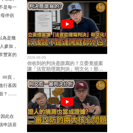
不是每一
孕母伴侶
以為是幾
的人參加，
常豐富的
2026-06-05
你收到的判決是誰寫的？立委竟提案
讓「法官助理寫判決」明文化！那以
後是不是乾脆連開庭都外包出去？
80頁，
進行基因
胎？……
，因此在
孩申請居