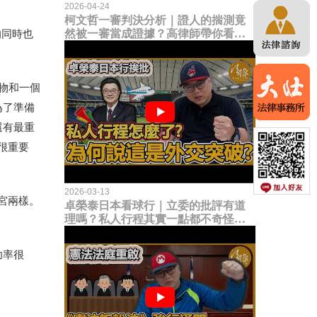
2026-04-24
柯文哲一審判決分析｜證人的揣測竟
然被一審當成證據？高律師帶你看未
的同時也
來二審攻防的兩大核心點！
物和一個
為了準備
還有最重
很重要
2026-03-13
宮兩樣。
卓榮泰日本看球行｜立委的批評有道
理嗎？私人行程其實一點都不奇怪？
為何說這是一種外交突破？
功率很