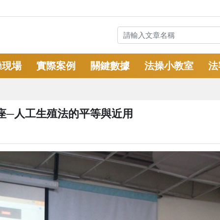
操現場
實際案例
關鍵數據
法操小教室
法
座─人工生殖法的平等與近用