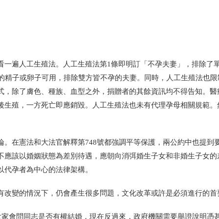
看一遍人工生殖法。人工生殖法第1條即明訂「不孕夫妻」，排除了
方的精子或卵子可用，排除雙方皆不孕的夫妻。同時，人工生殖法也限
式，除了膚色、種族、血型之外，捐贈者的其餘資訊均不得告知。醫
後生殖，一方死亡即應銷毀。人工生殖法也未有代理孕母相關規範。
論。在憲法和大法官解釋第748號都強調平等保護，兩公約中也提到
不應該以婚姻狀態為差別待遇，應朝向消弭婚生子女和非婚生子女的
以代孕者為中心的法律架構。
有改變的情況下，仍會產生很多問題，文化改革或許是必須進行的首
去大家會問同志是否有權結婚，現在反過來，政府機關需要舉證說明憑