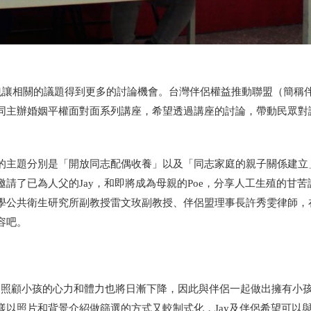
也讓相關的議題得到更多的討論機會。台灣伴侶權益推動聯盟（簡稱
同主辦婚姻平權面對面系列講座，希望透過講座的討論，帶動民眾對
的主題分別是「開放同志配偶收養」以及「同志家庭的親子關係建立
請了已為人父的Jay，和即將成為母親的Poe，分享人工生殖的甘苦
學公共衛生研究所副教授雷文玫副教授、伴侶盟理事長許秀雯律師，
容吧。
帶的照顧小孩的心力和體力也將日漸下降，因此與伴侶一起做出擁有小
以照片和背景介紹做篩選的方式又較制式化，Jay及伴侶希望可以