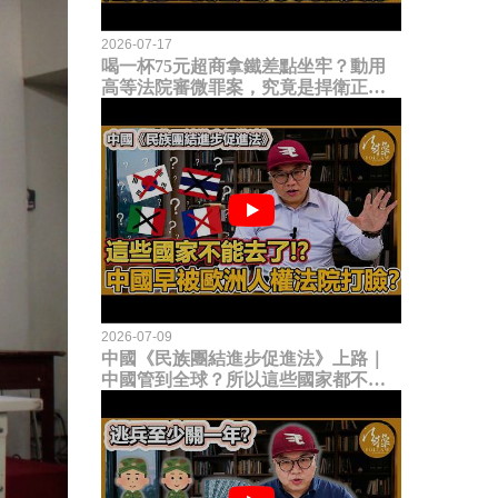
2026-07-17
喝一杯75元超商拿鐵差點坐牢？動用
高等法院審微罪案，究竟是捍衛正義
還是浪費司法資源？
2026-07-09
中國《民族團結進步促進法》上路｜
中國管到全球？所以這些國家都不能
去了？中國早就被歐洲人權法院打
臉？