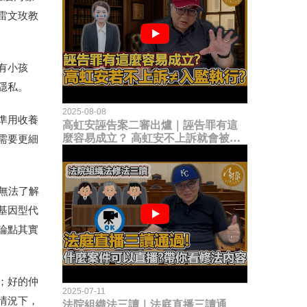
雷文玫教
有小孩
隱私。
2025-08-08
準用收養
高虹安誣告案二審出爐｜誣告罪有這
麼容易成立？ 高虹安不上訴就會被
需要更細
關？這句話其實不太對！
無法了解
基因型代
論點其實
；好的仲
2025-07-11
情況下，
法院組織法三讀｜法庭直播三讀通