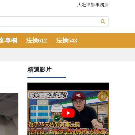
大壯律師事務所
客專欄
法操612
法操543
精選影片