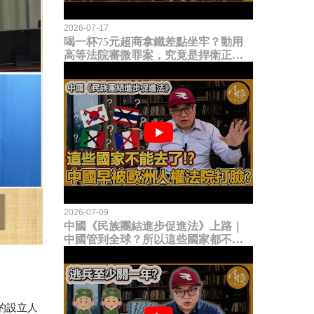
2026-07-17
喝一杯75元超商拿鐵差點坐牢？動用
高等法院審微罪案，究竟是捍衛正義
還是浪費司法資源？
2026-07-09
中國《民族團結進步促進法》上路｜
中國管到全球？所以這些國家都不能
去了？中國早就被歐洲人權法院打
臉？
的設立人