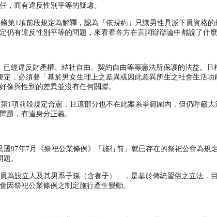
任，而有違反性別平等的疑慮。
4
條第
1
項前段規定為解釋，認為「依規約」只讓男性具派下員資格的
定仍有違反性別平等的問題，來看看各方在言詞辯辯論中都說了什
，已經違反財產權、結社自由、契約自由等等憲法所保護的法益。且
規定，必須要「基於男女生理上之差異或因此差異所生之社會生活功
好像與性別的差異並沒有任何關聯。
條第
1
項前段規定合憲，且這部分也不在此案系爭範圍內，但仍呼籲大
問題，有違身分正義。
民國
97
年
7
月《祭祀公業條例》「施行前」就已存在的祭祀公會為規
問題。
員為設立人及其男系子孫（含養子）」，是基於傳統習俗之立法，
會因祭祀公業條例之制定施行產生變動。