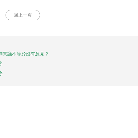
回上一頁
無異議不等於沒有意見？
序
序