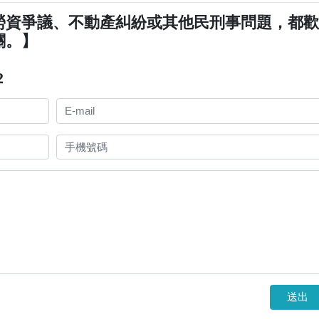
勞資爭議、不動產糾紛或其他民刑事問題，都
關。】
2
送出