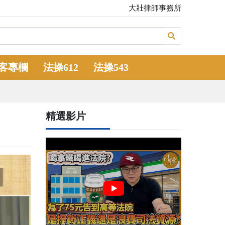
大壯律師事務所
客專欄
法操612
法操543
？
精選影片