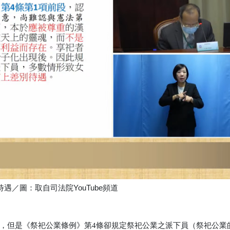
遇／圖：取自司法院YouTube頻道
，但是《祭祀公業條例》第
4
條卻規定祭祀公業之派下員（祭祀公業