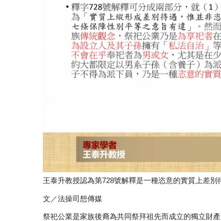
王泰升教授認為第728號解釋是一種恣意的實質上差別待
文／法操司想傳媒
祭祀公業是家族後裔為共同祭拜祖先而成立的獨立財產