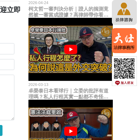
2026-04-24
歡迎立即
柯文哲一審判決分析｜證人的揣測竟
然被一審當成證據？高律師帶你看未
來二審攻防的兩大核心點！
2026-03-13
卓榮泰日本看球行｜立委的批評有道
理嗎？私人行程其實一點都不奇怪？
為何說這是一種外交突破？