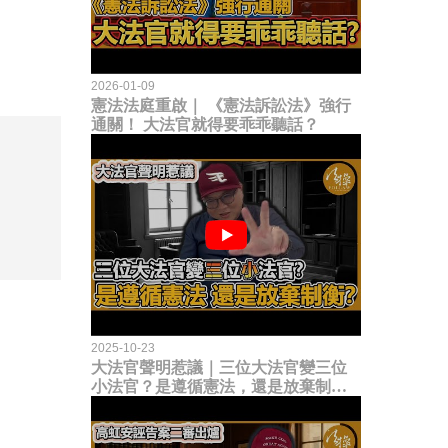
2026-01-09
憲法法庭重啟｜ 《憲法訴訟法》強行
通關！ 大法官就得要乖乖聽話？
2025-10-23
大法官聲明惹議｜三位大法官變三位
小法官？是遵循憲法，還是放棄制衡
立法權？