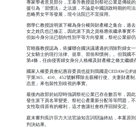
專家學者意見部分，王泰升教授提到祭祀公業是傳統的
援引為「習慣法」之法源，不論是中國訓政時期的司法
忽略男女平等發展，現今法院已不宜採用。
鄧學仁教授說明派下權為身分權與財產權之集合，過去
女之姓氏也已修正，因此派下員之資格應依繼承事實不
但如今身分法已朝向性別平等方向發展，祭祀公業卻仍
官曉薇教授認為，依據聯合國決議通過的消除對婦女一
父女騎士的現行法律、規章、習俗和慣例」。但我國不
第
4
條，任由侵害婦女身分人格權及財產權之條文繼續
國家人權委員會紀惠容委員也提到我國是
CEDAW
公約
字第
365
、
410
、
452
號解釋除去親權行使、夫妻財產制
恣意」來包裝性別歧視的事實。
最後內政部於結辯時強調祭祀公業已存在數百年，因此
發生派下員名單變更、祭祀公產重新分配等等問題，不
女性取得原有的權利，這才會讓社會秩序回歸安定。
庭末審判長許宗力大法官諭知言詞辯論終結，本案原則
判決結果。