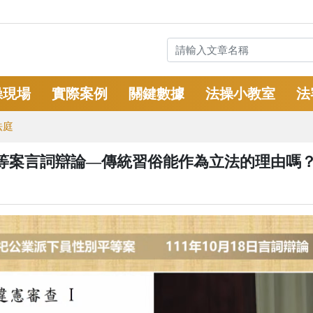
操現場
實際案例
關鍵數據
法操小教室
法
法庭
等案言詞辯論—傳統習俗能作為立法的理由嗎