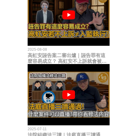
2025-08-08
高虹安誣告案二審出爐｜誣告罪有這
麼容易成立？ 高虹安不上訴就會被
關？這句話其實不太對！
2025-07-11
法院組織法三讀｜法庭直播三讀通