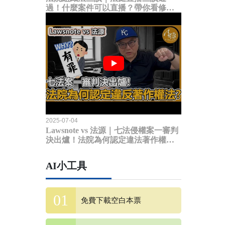
過！什麼案件可以直播？帶你看修法
內容
2025-07-04
Lawsnote vs 法源｜七法侵權案一審判
決出爐！法院為何認定違法著作權
法？
AI小工具
免費下載空白本票