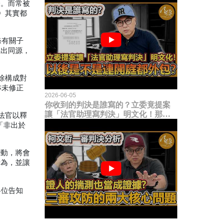
分。而常被
》其實都
條有關子
系出同源，
除構成對
亦未修正
2026-06-05
你收到的判決是誰寫的？立委竟提案
讓「法官助理寫判決」明文化！那以
法官以釋
後是不是乾脆連開庭都外包出去？
「非出於
變動，將會
行為，並讓
各位告知