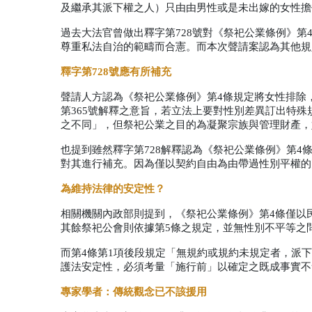
及繼承其派下權之人）只由由男性或是未出嫁的女性擔
過去大法官曾做出釋字第
728
號對《祭祀公業條例》第
尊重私法自治的範疇而合憲。而本次聲請案認為其他規
釋字第
728
號應有所補充
聲請人方認為《祭祀公業條例》第
4
條規定將女性排除
第
365
號解釋之意旨，若立法上要對性別差異訂出特殊
之不同」，但祭祀公業之目的為凝聚宗族與管理財產，
也提到雖然釋字第
728
解釋認為《祭祀公業條例》第
4
對其進行補充。因為僅以契約自由為由帶過性別平權的
為維持法律的安定性？
相關機關內政部則提到，《祭祀公業條例》第
4
條僅以
其餘祭祀公會則依據第
5
條之規定，並無性別不平等之
而第
4
條第
1
項後段規定「無規約或規約未規定者，派下
護法安定性，必須考量「施行前」以確定之既成事實不
專家學者：傳統觀念已不該援用