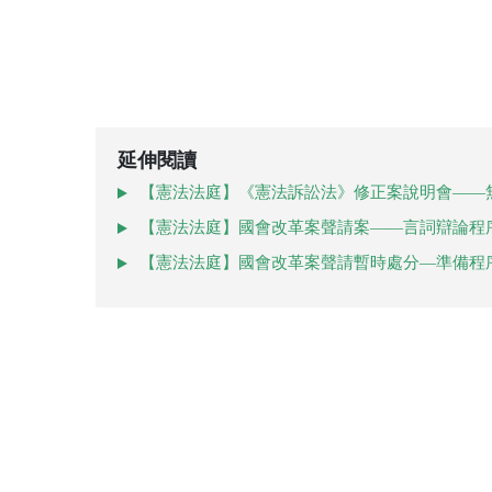
延伸閱讀
【憲法法庭】《憲法訴訟法》修正案說明會——
【憲法法庭】國會改革案聲請案——言詞辯論程
【憲法法庭】國會改革案聲請暫時處分—準備程