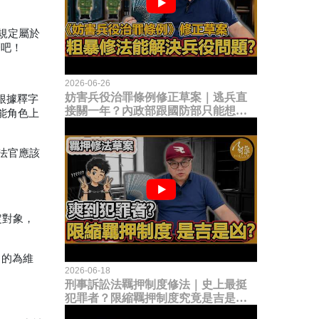
規定屬於
麼吧！
2026-06-26
妨害兵役治罪條例修正草案｜逃兵直
根據釋字
接關一年？內政部跟國防部只能想到
能角色上
這種粗暴修法，是能解決什麼兵役問
題？
法官應該
定對象，
目的為維
2026-06-18
刑事訴訟法羈押制度修法｜史上最挺
犯罪者？限縮羈押制度究竟是吉是
凶？