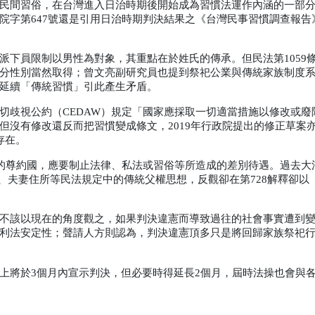
民間習俗，在台灣進入日治時期後開始成為習慣法運作內涵的一部
院字第
647
號還是引用日治時期判決結果之《台灣民事習慣調查報告
派下員限制以男性為對象，其重點在於姓氏的傳承。但民法第
1059
分性別當然取得；曾文亮副研究員也提到祭祀公業與傳統家族制度
延續「傳統習慣」引此產生矛盾。
切歧視公約（
CEDAW
）規定「國家應採取一切適當措施以修改或廢
但沒有修改還反而把習慣變成條文，
2019
年行政院提出的修正草案
存在。
的尊約國，應要制止法律、私法或習俗等所造成的差別待遇。過去大
、夫妻住所等民法規定中的傳統父權思想，反觀卻在第
728
解釋卻以
不該以現在的角度觀之，如果判決違憲而導致過往的社會事實遭到
利法安定性；聲請人方則認為，判決違憲頂多只是將回歸家族祭祀
上將於
3
個月內宣示判決，但必要時得延長
2
個月，屆時法操也會與