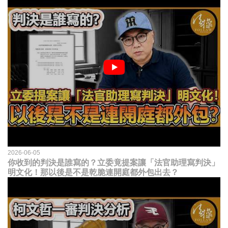
2026-06-05
你收到的判決是誰寫的？立委竟提案讓「法官助理寫判決」
明文化！那以後是不是乾脆連開庭都外包出去？