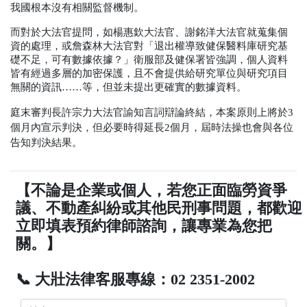
我國根本沒有相關監督機制。
而對於大法官提問，如楊惠欽大法官、謝銘洋大法官就蒐集個
資的處理，或詹森林大法官對「退出權導致健保醫料庫研究基
礎不足，可有數據依據？」衛服部及健保署皆強調，個人資料
皆有經過多層的加密保護，且不會提供給研究單位與研究項目
無關的資訊……等，但並未提出更確實的數據資料。
庭末審判長許宗力大法官諭知言詞辯論終結，本案原則上將於
3
個月內宣示判決，但必要時得延長
2
個月，屆時法操也會與各位
告知判決結果。
【不論是企業或個人，若您正面臨勞資爭
議、不動產糾紛或其他民刑事問題，都歡迎
立即填表預約律師諮詢，讓專業為您把
關。】
📞 大壯法律客服專線：02 2351-2002