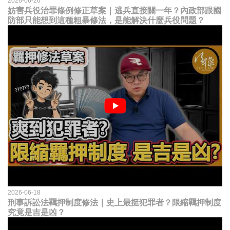
2026-06-26
妨害兵役治罪條例修正草案｜逃兵直接關一年？內政部跟國
防部只能想到這種粗暴修法，是能解決什麼兵役問題？
2026-06-18
刑事訴訟法羈押制度修法｜史上最挺犯罪者？限縮羈押制度
究竟是吉是凶？