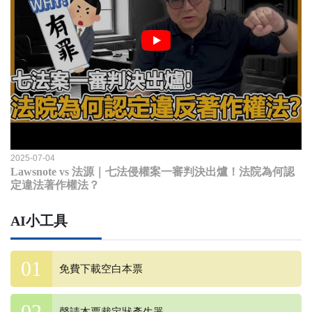
2025-07-04
Lawsnote vs 法源｜七法侵權案一審判決出爐！法院為何認
定違法著作權法？
AI小工具
免費下載空白本票
聲請本票裁定狀產生器