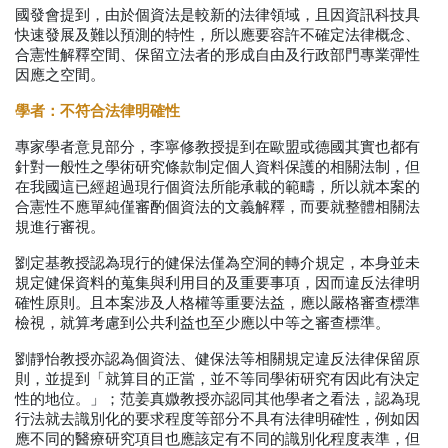
國發會提到，由於個資法是較新的法律領域，且因資訊科技具
快速發展及難以預測的特性，所以應要容許不確定法律概念、
合憲性解釋空間、保留立法者的形成自由及行政部門專業彈性
因應之空間。
學者：不符合法律明確性
專家學者意見部分，李寧修教授提到在歐盟或德國其實也都有
針對一般性之學術研究條款制定個人資料保護的相關法制，但
在我國這已經超過現行個資法所能承載的範疇，所以就本案的
合憲性不應單純僅審酌個資法的文義解釋，而要就整體相關法
規進行審視。
劉定基教授認為現行的健保法僅為空洞的轉介規定，本身並未
規定健保資料的蒐集與利用目的及重要事項，因而違反法律明
確性原則。且本案涉及人格權等重要法益，應以嚴格審查標準
檢視，就算考慮到公共利益也至少應以中等之審查標準。
劉靜怡教授亦認為個資法、健保法等相關規定違反法律保留原
則，並提到「就算目的正當，並不等同學術研究有因此有決定
性的地位。」；范姜真媺教授
亦認同其他學者之看法，認為現
行法就去識別化的要求程度等部分不具有法律明確性，例如因
應不同的醫療研究項目也應該定有不同的識別化程度表準，但