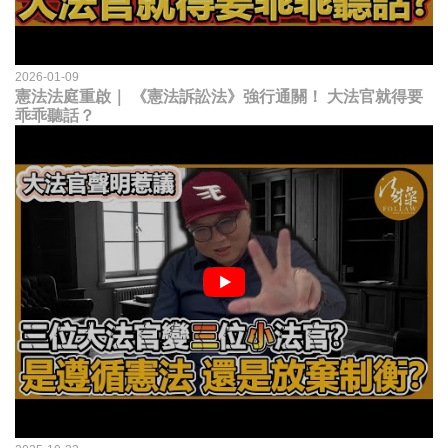
2026-01-09
憲法法庭重啟｜ 《憲法訴訟法》強行通關！ 大法官就得要
乖乖聽話？