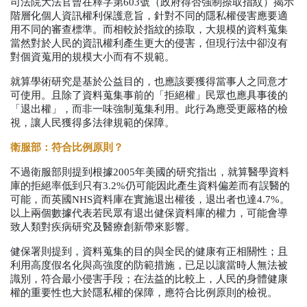
司法院大法官曾在釋字第
603
號（政府得否強制捺取指紋）揭示
階層化個人資訊權利保護意旨，針對不同的隱私權侵害應要適
用不同的審查標準。而相較於指紋的捺取，大規模的資料蒐集
當然對於人民的資訊權利產生更大的侵害，但現行法中卻沒有
對個資蒐用的規模大小而有不規範。
就算學術研究是基於公益目的，也應該要獲得當事人之同意才
可使用。且除了資料蒐集事前的「拒絕權」民眾也應具事後的
「退出權」，而非一味強制蒐集利用。此行為應受更嚴格的檢
視，讓人民獲得多法律規範的保障。
衛服部：符合比例原則？
不過衛服部則提到根據
2005
年美國的研究指出，就算醫學資料
庫的拒絕率低到只有
3.2%
仍可能因此產生資料偏差而有誤醫的
可能，而英國
NHS
資料庫在實施退出權後，退出者也達
4.7%
。
以上兩個數據代表若民眾有退出健保資料庫的權力，可能會導
致人類對疾病研究及醫療創新帶來影響。
健保署則提到，資料蒐集的目的與全民的健康有正相關性；且
利用高度假名化與高強度的防範措施，已足以讓當時人無法被
識別，符合最小侵害手段；在法益的比較上，人民的身體健康
權的重要性也大於隱私權的保障，應符合比例原則的檢視。