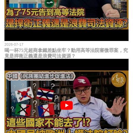
2026-07-17
喝一杯75元超商拿鐵差點坐牢？動用高等法院審微罪案，究
竟是捍衛正義還是浪費司法資源？