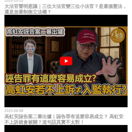
2025-10-23
大法官聲明惹議｜三位大法官變三位小法官？是遵循憲法，
還是放棄制衡立法權？
2025-08-08
高虹安誣告案二審出爐｜誣告罪有這麼容易成立？ 高虹安
不上訴就會被關？這句話其實不太對！