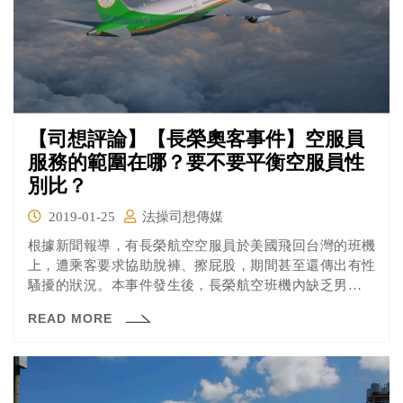
【司想評論】【長榮奧客事件】空服員
服務的範圍在哪？要不要平衡空服員性
別比？
2019-01-25
法操司想傳媒
根據新聞報導，有長榮航空空服員於美國飛回台灣的班機
上，遭乘客要求協助脫褲、擦屁股，期間甚至還傳出有性
騷擾的狀況。本事件發生後，長榮航空班機內缺乏男性空
服員的現狀問題又再度受到關注，只是民航局對外說明表
READ MORE
示依法無權要求航空公司增設男組員，且這樣的要求可能
也會有性平的疑慮。