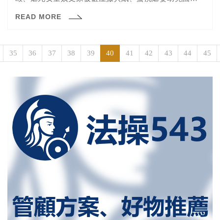
毆肉圓家暴父等等。但你知道這樣動用私刑，可能要付出
READ MORE
什麼樣的代價嗎？
35
36
37
38
39
40
41
42
43
44
45