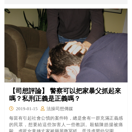
【司想評論】 警察可以把家暴父抓起來
嗎？私刑正義是正義嗎？
2019-01-15
法操司想傳媒
每當有引起社會公憤的案件時，總是會有一群充滿正義感
的民眾，想要給這些加害人一些教訓。殺貓陳皓揚被痛
毆、虐死女童姨丈家被砸屋撒冥紙、蛋洗虐嬰幼兒園、痛