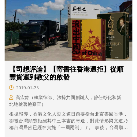
【司想評論】【寄書往香港遭拒】從順
豐貨運到教父的啟發
2019-01-23
高宏銘（執業律師、法操共同創辦人，曾任彰化和新
北地檢署檢察官）
根據報導，香港文化人梁文道日前要從台北寄書回香港，
卻被台灣順豐拒絕其中三本書的寄送，對此情形梁文道乃
稱台灣居然已經在實施「一國兩制」了。 事後，台灣順豐
發表聲明，說明是「…依照當地海關的相關法令規定執