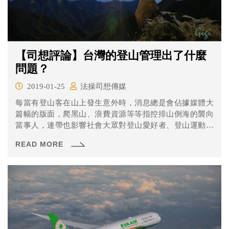
【司想評論】台灣的登山管理出了什麼
問題？
2019-01-25
法操司想傳媒
每當有登山客在山上發生意外時，消息總是會佔據媒體大
篇幅的版面，爬黑山、浪費資源等等指控排山倒海的襲向
當事人，連帶也影響社會大眾對登山愛好者、登山運動的
觀感，不過同樣的，山友們也長期反抗這樣的指控和標
READ MORE
籤，認為因為大部分的人，包含法令規範都不了解登山運
動，才會造成這樣的誤解以及畸形法令規範產生。到底問
題出在哪裡呢？以下初步討論幾個爭議點，大家一起來思
考看看到底怎麼做會比較好吧！