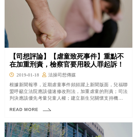
【司想評論】【虐童致死事件】重點不
在加重刑責，檢察官要用殺人罪起訴！
2019-01-18
法操司想傳媒
根據新聞報導，近期虐童事件頻頻躍上新聞版面，兒福聯
盟呼籲立法院應該儘速修改刑法，加重虐童的刑責；司法
判決應該優先考量兒童人權；建立新生兒關懷支持機制。
兒福聯盟認為，目前刑責即便家中後仍然過低，不符合社
READ MORE
會期待，立法院應該要修法調高。兒福聯盟也指出，司法
對於「凌虐」、「故意致死」等等的見解，和社會大眾的
想法有落差，導致人民對司法不信任，進而尋求私刑正
義。