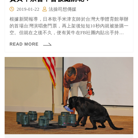
2019-01-22
法操司想傳媒
根據新聞報導，日本歌手米津玄師於台灣大學體育館舉辦
的首場台灣演唱會門票，再上架後短短10秒內就被搶購一
空。但就在之後不久，便有黃牛在FB社團內貼出手持整疊
門票的照片，並以原價數倍的價格販售。主辦方表示，希
READ MORE
望網友不要購買黃牛票，並請網友協助檢舉黃牛票，而被
認定是黃牛票的票券序號會被公告取消入場資格，並預定
於日後啟動相關退費作業。