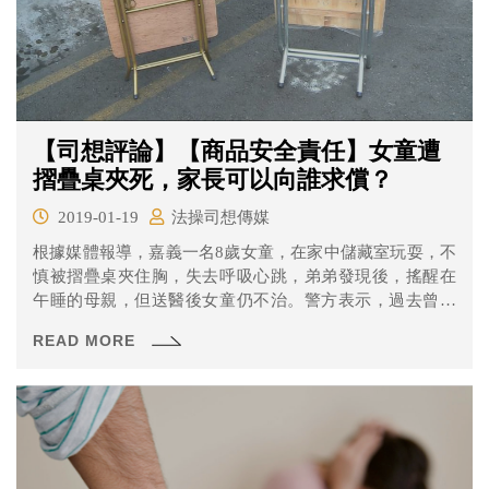
【司想評論】【商品安全責任】女童遭
摺疊桌夾死，家長可以向誰求償？
2019-01-19
法操司想傳媒
根據媒體報導，嘉義一名8歲女童，在家中儲藏室玩耍，不
慎被摺疊桌夾住胸，失去呼吸心跳，弟弟發現後，搖醒在
午睡的母親，但送醫後女童仍不治。警方表示，過去曾發
生過多起方型折疊桌夾死孩童的意外。
READ MORE