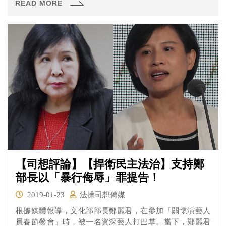
READ MORE
行，為了保障客戶權益，避免不符該目的地寄遞規定造成
退件、沒收等情況，而影響客戶寄遞服務，均針對寄件物
品提出善意提醒…」
【司想評論】【捍衛民主法治】支持鄭
部長以「暴行侮辱」罪提告！
2019-01-23
法操司想傳媒
根據媒體報導，文化部部長鄭麗君，在參加「關懷演藝人
員春節餐會」時，被一名資深藝人打巴掌。當下，鄭麗君