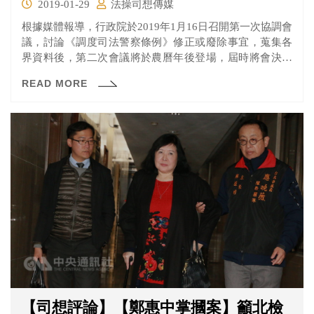
2019-01-29
法操司想傳媒
根據媒體報導，行政院於2019年1月16日召開第一次協調會
議，討論《調度司法警察條例》修正或廢除事宜，蒐集各
界資料後，第二次會議將於農曆年後登場，屆時將會決議
是要提出修正還是廢除。
READ MORE
【司想評論】【鄭惠中掌摑案】籲北檢