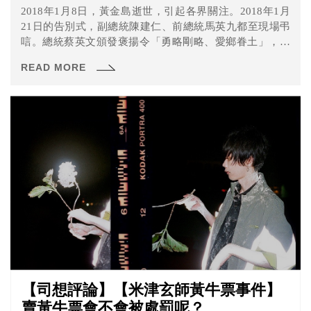
2018年1月8日，黃金島逝世，引起各界關注。2018年1月
21日的告別式，副總統陳建仁、前總統馬英九都至現場弔
唁。總統蔡英文頒發褒揚令「勇略剛略、愛鄉眷土」，享
「台灣民主戰車」稱譽。但究竟黃金島是誰？為什麼被稱
READ MORE
為228戰士呢？
【司想評論】【米津玄師黃牛票事件】
賣黃牛票會不會被處罰呢？