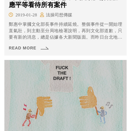
應平等看待所有案件
2019-01-28
法操司想傳媒
鄭惠中掌摑文化部長事件持續延燒。整個事件從一開始理
直氣壯，到主動至分局地檢署說明，再到文化部道歉，只
要有新的消息，總是佔據各大新聞版面。而昨日台北地檢
署也特別為了此事件發出新聞稿，針對媒體報導鄭姓資深
READ MORE
藝人「遭檢限制住居 委任律師轟：侵害人權」云云，進行
說明。