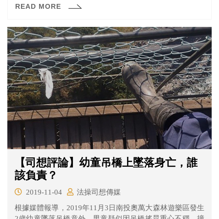
READ MORE
【司想評論】幼童吊橋上墜落身亡，誰
該負責？
2019-11-04
法操司想傳媒
根據媒體報導，2019年11月3日南投奧萬大森林遊樂區發生
2歲幼童墜落吊橋意外，男童疑似因吊橋搖晃重心不穩，撞