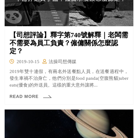
【司想評論】釋字第740號解釋｜老闆需
不需要為員工負責？僱傭關係怎麼認
定？
2019-10-15
法操司想傳媒
2019年雙十連假，有兩名外送餐點人員，在送餐過程中，
發生車禍不治身亡，他們分別是food panda(空腹熊貓)uber
eats(優食)的外送員。這樣的重大意外讓將...
READ MORE