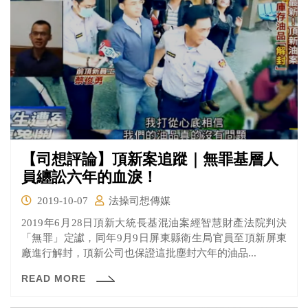
【司想評論】頂新案追蹤｜無罪基層人
員纏訟六年的血淚！
2019-10-07
法操司想傳媒
2019年6月28日頂新大統長基混油案經智慧財產法院判決
「無罪」定讞，同年9月9日屏東縣衛生局官員至頂新屏東
廠進行解封，頂新公司也保證這批塵封六年的油品...
READ MORE