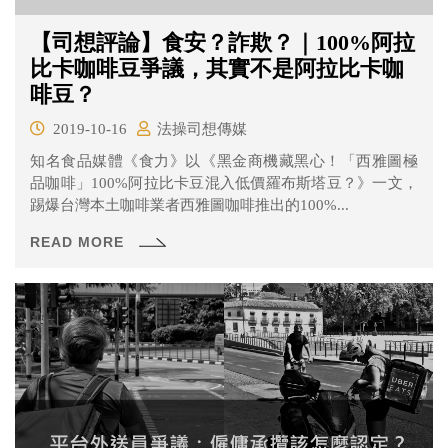
【司想評論】食安？詐欺？｜100%阿拉
比卡咖啡豆爭議，其實不是阿拉比卡咖
啡豆？
2019-10-16
法操司想傳媒
知名食品媒體《食力》以《黑金商機藏黑心！「西雅圖極
品咖啡」100%阿拉比卡豆混入低價羅布斯塔豆？》一文，
踢爆台灣本土咖啡業者西雅圖咖啡推出的100%...
READ MORE