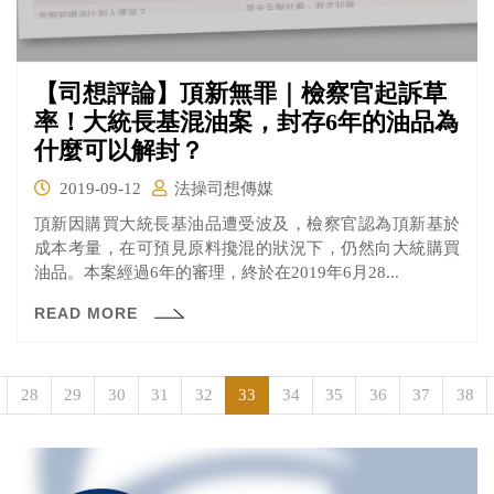
【司想評論】頂新無罪｜檢察官起訴草
率！大統長基混油案，封存6年的油品為
什麼可以解封？
2019-09-12
法操司想傳媒
頂新因購買大統長基油品遭受波及，檢察官認為頂新基於
成本考量，在可預見原料攙混的狀況下，仍然向大統購買
油品。本案經過6年的審理，終於在2019年6月28...
READ MORE
28
29
30
31
32
33
34
35
36
37
38