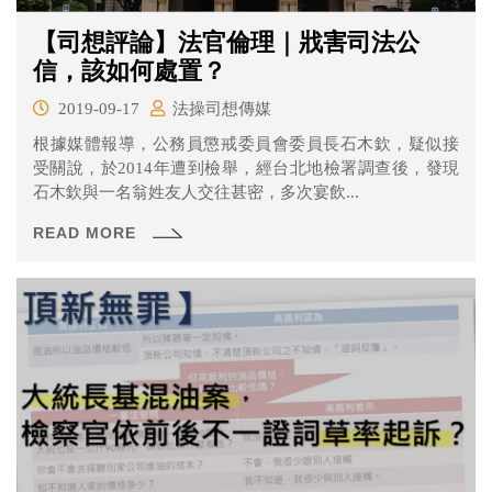
【司想評論】法官倫理｜戕害司法公
信，該如何處置？
2019-09-17
法操司想傳媒
根據媒體報導，公務員懲戒委員會委員長石木欽，疑似接
受關說，於2014年遭到檢舉，經台北地檢署調查後，發現
石木欽與一名翁姓友人交往甚密，多次宴飲...
READ MORE