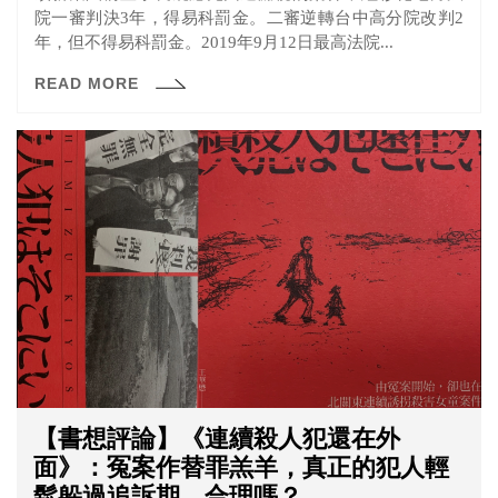
院一審判決3年，得易科罰金。二審逆轉台中高分院改判2
年，但不得易科罰金。2019年9月12日最高法院...
READ MORE
【書想評論】《連續殺人犯還在外
面》：冤案作替罪羔羊，真正的犯人輕
鬆躲過追訴期，合理嗎？