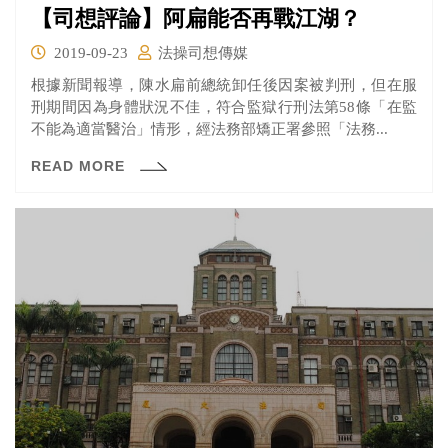
【司想評論】阿扁能否再戰江湖？
2019-09-23
法操司想傳媒
根據新聞報導，陳水扁前總統卸任後因案被判刑，但在服
刑期間因為身體狀況不佳，符合監獄行刑法第58條「在監
不能為適當醫治」情形，經法務部矯正署參照「法務...
READ MORE