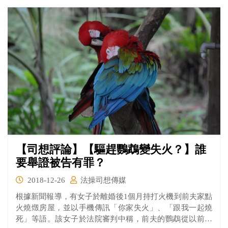
【司想評論】【驅趕鸚鵡變失火？】誰
要舉證被告有罪？
2018-12-26
法操司想傳媒
根據新聞報導，有女子於離婚後1個月持打火機到前夫家點
火燒燬房屋，並以手機傳訊「你家失火」、「跟我一起燒
死」等語。該女子於法院審判中稱，前夫的鸚鵡從以前就