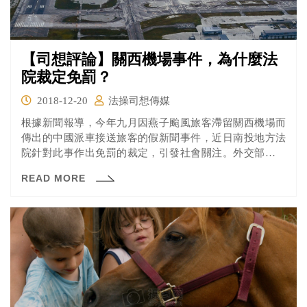
【司想評論】關西機場事件，為什麼法
院裁定免罰？
2018-12-20
法操司想傳媒
根據新聞報導，今年九月因燕子颱風旅客滯留關西機場而
傳出的中國派車接送旅客的假新聞事件，近日南投地方法
院針對此事作出免罰的裁定，引發社會關注。外交部針對
此事，則表示將尋求救濟。
READ MORE