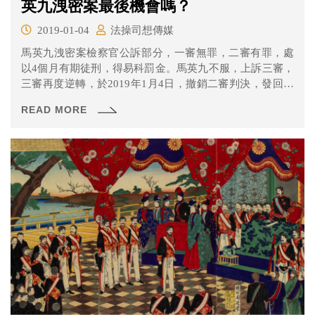
英九洩密案最後機會嗎？
2019-01-04
法操司想傳媒
馬英九洩密案檢察官公訴部分，一審無罪，二審有罪，處
以4個月有期徒刑，得易科罰金。馬英九不服，上訴三審，
三審再度逆轉，於2019年1月4日，撤銷二審判決，發回更
審。對此馬英九回應，對自己的清白有信心，對法院的公
READ MORE
正有期待；柯建銘則對外表示，最高法院自我矮化、濫權
發回、刻意護航、極為荒謬，但他極具信心，將在更一審
時能夠贏得勝利。