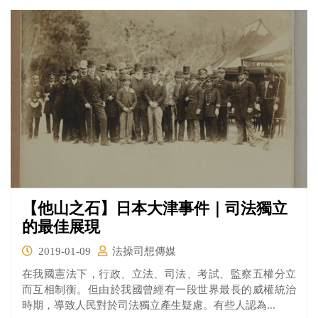
察官認為定價明顯高於商品價格，且可能用10元硬幣就有
機會夾到，具有「射倖性」，且違反電子遊戲場業管理條
例將陳男起訴。
【他山之石】日本大津事件｜司法獨立
的最佳展現
2019-01-09
法操司想傳媒
在我國憲法下，行政、立法、司法、考試、監察五權分立
而互相制衡。但由於我國曾經有一段世界最長的威權統治
時期，導致人民對於司法獨立產生疑慮。有些人認為...