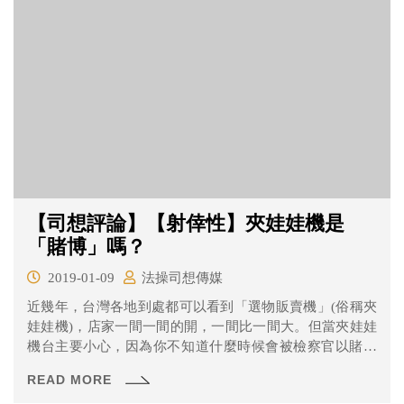
【司想評論】【射倖性】夾娃娃機是
「賭博」嗎？
2019-01-09
法操司想傳媒
近幾年，台灣各地到處都可以看到「選物販賣機」(俗稱夾
娃娃機)，店家一間一間的開，一間比一間大。但當夾娃娃
機台主要小心，因為你不知道什麼時候會被檢察官以賭博
罪起訴！根據媒體報導，陳男在娃娃機內，擺放價值1000
READ MORE
元的藍芽喇叭，但將保證取物價設定1280元及1680元。檢