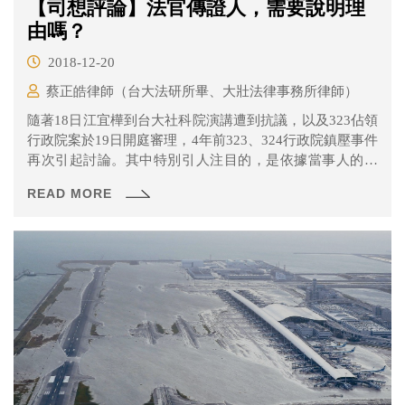
【司想評論】法官傳證人，需要說明理
由嗎？
2018-12-20
蔡正皓律師（台大法研所畢、大壯法律事務所律師）
隨著18日江宜樺到台大社科院演講遭到抗議，以及323佔領
行政院案於19日開庭審理，4年前323、324行政院鎮壓事件
再次引起討論。其中特別引人注目的，是依據當事人的說
法，佔領政院案開庭時，法官「依職權」傳喚6名警員到
READ MORE
場，其中包括案發當時的現場指揮官方仰寧。但疑似沒有
說清楚傳喚這6名員警到庭的待證事實為何、也沒有事先給
予被告陳述意見的機會，在開庭時引起了不小的爭議。