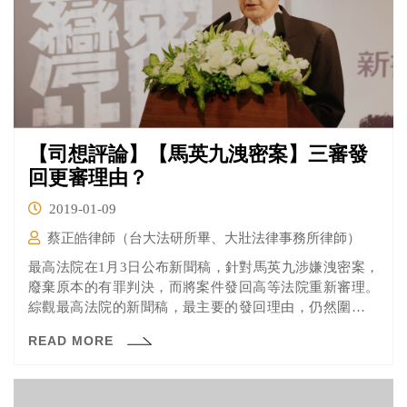
【司想評論】【馬英九洩密案】三審發
回更審理由？
2019-01-09
蔡正皓律師（台大法研所畢、大壯法律事務所律師）
最高法院在1月3日公布新聞稿，針對馬英九涉嫌洩密案，
廢棄原本的有罪判決，而將案件發回高等法院重新審理。
綜觀最高法院的新聞稿，最主要的發回理由，仍然圍繞在
長期以來爭論不休、也備受討論的問題：總統與行政院長
READ MORE
所下達的指示，是否在其職權範圍內？有沒有侵害司法的
「撈過界」疑慮？本文以下將解析最高法院的新聞稿內
容，並簡要評論。