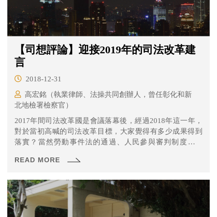
【司想評論】迎接2019年的司法改革建
言
2018-12-31
高宏銘（執業律師、法操共同創辦人，曾任彰化和新
北地檢署檢察官）
2017年間司法改革國是會議落幕後，經過2018年這一年，
對於當初高喊的司法改革目標，大家覺得有多少成果得到
落實？當然勞動事件法的通過、人民參與審判制度的研
擬、憲法訴訟法的通過等當然可以說是落實司改會議決議
READ MORE
的正向發展，可是坦白說經過2018年這一年，政府各部門
其實都仍未直指司法改革的核心-透明公開的程序和汰除不
適任法官及檢察官。