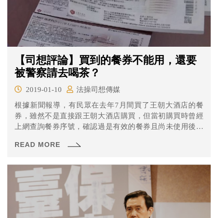
【司想評論】買到的餐券不能用，還要
被警察請去喝茶？
2019-01-10
法操司想傳媒
根據新聞報導，有民眾在去年7月間買了王朝大酒店的餐
券，雖然不是直接跟王朝大酒店購買，但當初購買時曾經
上網查詢餐券序號，確認過是有效的餐券且尚未使用後才
購買，但後來該民眾到飯店要使用餐券時，卻遭飯店告知
READ MORE
這些餐券是偽卡盜刷的不能使用，飯店還報警讓該民眾直
接被警察請到警局「協助說明」。餐券明明是真的，為什
麼王朝大酒店可以拒絕讓民眾使用呢？王朝大酒店這樣的
處理方式合理嗎？一起來分析看看吧！