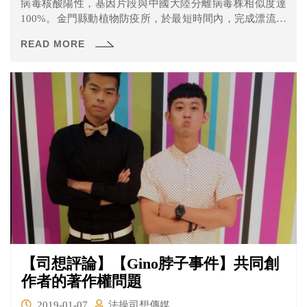
病毒核酸陽性，基因片段與中國大陸分離病毒株相似度達
100%。金門縣動植物防疫所，於最短時間內，完成漂流死
豬周邊半徑5公里10個豬場(3公里內1場，3-5公里9場)豬隻
READ MORE
採樣(共200支豬血清)，確認附近的養豬場的豬非洲豬瘟均
為陰性。
【司想評論】【Gino脖子事件】共同創
作者的著作權問題
2019-01-07
法操司想傳媒