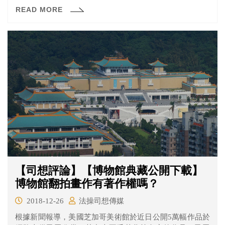
很討厭她，由於進屋後被鸚鵡襲擊，所以拿出身上的打火
READ MORE
機點火驅趕，不慎引燃衣櫥內的衣物造成大火。法院最後
認為，檢察官無法證明女子有放火的故意，依失火罪判處5
個月有期徒刑，並得易科罰金。
【司想評論】【博物館典藏公開下載】
博物館翻拍畫作有著作權嗎？
2018-12-26
法操司想傳媒
根據新聞報導，美國芝加哥美術館於近日公開5萬幅作品於