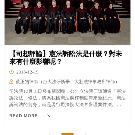
【司想評論】憲法訴訟法是什麼？對未
來有什麼影響呢？
2018-12-19
蔡正皓律師（台大法研所畢、大壯法律事務所律師）
司法院12月18日發布新聞稿，公告立法院三讀通過「憲法
訴訟法」修法，將為我國憲法解釋制度帶來新紀元。憲法
訴訟法的前身，就是現行司法院大法官審理案件法。憲法
訴訟法針對大法官審理案件法的諸多條文大舉更動，同時
READ MORE
設定3年後施行，綜觀其條文，確實對現行釋憲制度有不少
變動。究竟憲法訴訟法具體做了哪些變革，本文以下將稍
作解析。