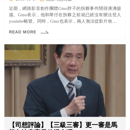
近期，網路影音創作團體Gino脖子的拆夥事件鬧得沸沸揚
揚。Gino表示，他和華仔在拆夥之前就已經沒有辦法登入
youtube帳號。同時，Gino也表示，兩人無法從影片收益中
拿到錢，因為頻道收入都進了他們創立的「赤子創意」公
READ MORE
司，而脖子就是公司負責人。而脖子則拍片回應指影片過
分誇大。
【司想評論】【三級三審】更一審是馬