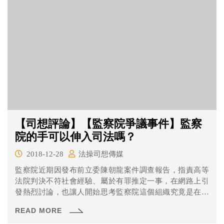
關係法》這麼重要呢？後續對台灣會有什麼影響呢？一起
來看看吧！
【司想評論】【監察院爭議事件】監察
院的手可以伸入司法嗎？
2018-12-28
法操司想傳媒
監察院近期因發布前立委陳朝龍案件調查報告，指責高等
法院判決不符社會經驗、屬於有罪推定一事，在網路上引
發熱烈討論，也讓人開始思考監察院這個組織究竟是在做
什麼的。 監察院的定位 在討論監察院的職權問題前，先讓
READ MORE
我們來談談究竟監察院在憲法上的地位吧！