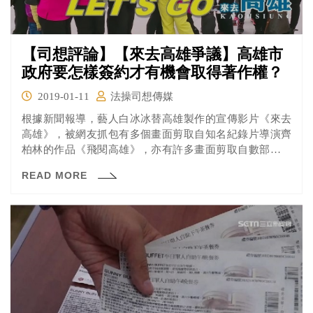
【司想評論】【來去高雄爭議】高雄市
政府要怎樣簽約才有機會取得著作權？
2019-01-11
法操司想傳媒
根據新聞報導，藝人白冰冰替高雄製作的宣傳影片《來去
高雄》，被網友抓包有多個畫面剪取自知名紀錄片導演齊
柏林的作品《飛閱高雄》，亦有許多畫面剪取自數部不同
影片。對此爭議，高雄市府團隊表示，白冰冰作品中的畫
READ MORE
面均由高雄市政府授權提供。但《飛閱高雄》製片公司則
認為不希望齊導的影片被以任何形式剪輯並重製成其他影
片。 涉及侵害的是重製權？還是改作權？還是同一性保持
權？