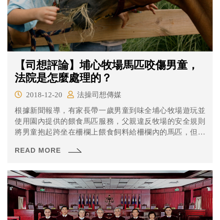
【司想評論】埔心牧場馬匹咬傷男童，
法院是怎麼處理的？
2018-12-20
法操司想傳媒
根據新聞報導，有家長帶一歲男童到味全埔心牧場遊玩並
使用園內提供的餵食馬匹服務，父親違反牧場的安全規則
將男童抱起跨坐在柵欄上餵食飼料給柵欄內的馬匹，但一
時不慎男童右手手指被馬咬斷。家長對味全提起損害賠償
READ MORE
訴訟，台北地方法院認為雙方都必須負擔部份過失，判決
味全應賠償75萬元。