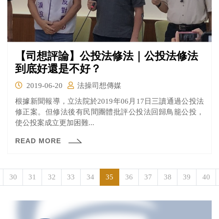
【司想評論】公投法修法｜公投法修法
到底好還是不好？
2019-06-20
法操司想傳媒
根據新聞報導，立法院於2019年06月17日三讀通過公投法
修正案。但修法後有民間團體批評公投法回歸鳥籠公投，
使公投案成立更加困難...
READ MORE
30
31
32
33
34
35
36
37
38
39
40