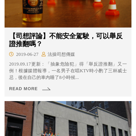
【司想評論】不能安全駕駛，可以舉反
證推翻嗎？
2019-06-27
法操司想傳媒
2019.09.17更新：「抽象危險犯」得「舉反證推翻」又一
例！根據媒體報導，一名男子在唱KTV時小酌了三杯威士
忌，後在自己的車內睡了8小時候...
READ MORE