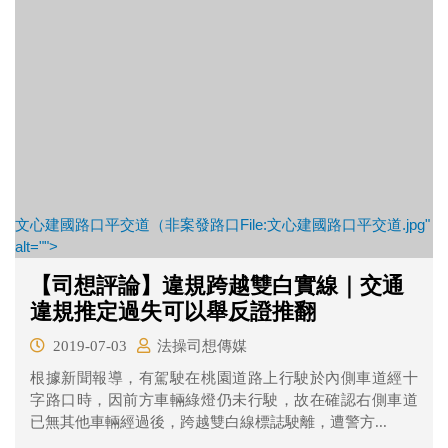
文心建國路口平交道（非案發路口File:文心建國路口平交道.jpg"
alt="">
【司想評論】違規跨越雙白實線｜交通
違規推定過失可以舉反證推翻
2019-07-03
法操司想傳媒
根據新聞報導，有駕駛在桃園道路上行駛於內側車道經十
字路口時，因前方車輛綠燈仍未行駛，故在確認右側車道
已無其他車輛經過後，跨越雙白線標誌駛離，遭警方...