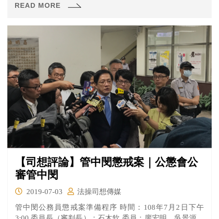
READ MORE
【司想評論】管中閔懲戒案｜公懲會公
審管中閔
2019-07-03
法操司想傳媒
管中閔公務員懲戒案準備程序 時間：108年7月2日下午
3:00 委員長（審判長）：石木欽 委員：廖宏明、吳景源、