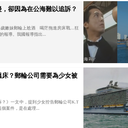
侵，卻因為在公海難以追訴？
揪15歲嫩妹郵輪上尬酒 喝茫拖進房床戰…狂
報導。我國報導指出...
溫床？郵輪公司需要為少女被
？》一文中，提到少女控告郵輪公司K.T
其實這個案件，是在處理...