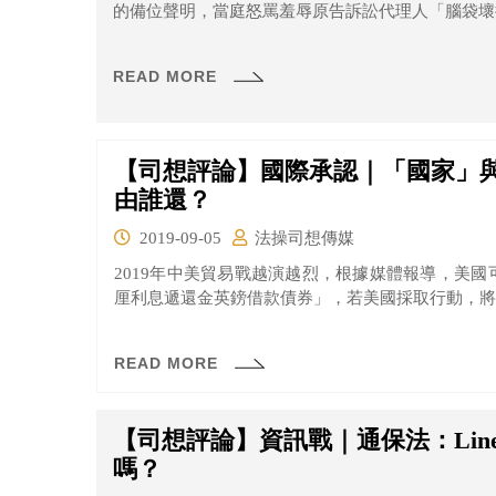
的備位聲明，當庭怒罵羞辱原告訴訟代理人「腦袋壞掉
READ MORE
【司想評論】國際承認｜「國家」
由誰還？
2019-09-05
法操司想傳媒
2019年中美貿易戰越演越烈，根據媒體報導，美國可
厘利息遞還金英鎊借款債券」，若美國採取行動，將會
READ MORE
【司想評論】資訊戰｜通保法：Li
嗎？