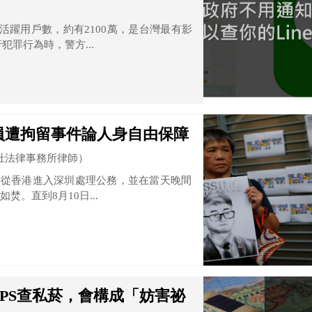
月活躍用戶數，約有2100萬，是台灣最有影
犯罪行為時，警方...
員遭拘留事件論人身自由保障
壯法律事務所律師）
月8日從香港進入深圳處理公務，並在當天晚間
。直到8月10日...
GPS查私菸，會構成「妨害祕