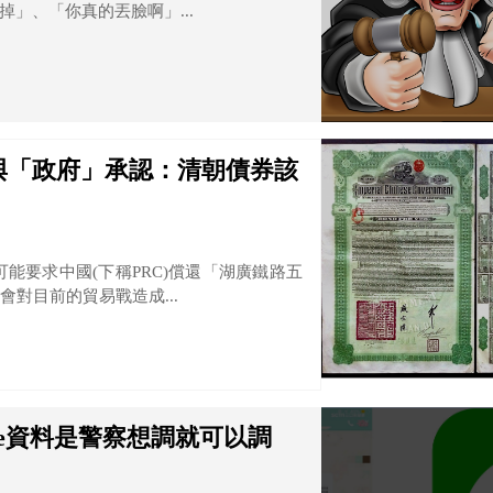
」、「你真的丟臉啊」...
與「政府」承認：清朝債券該
能要求中國(下稱PRC)償還「湖廣鐵路五
對目前的貿易戰造成...
ne資料是警察想調就可以調