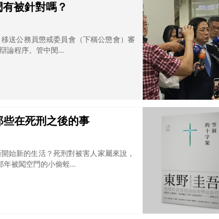
閔有被針對嗎？
，移送公務員懲戒委員會（下稱公懲會）審
論程序。管中閔...
那些在死刑之後的事
新開始新的生活？死刑對被害人家屬來說，
年被闖空門的小偷蛭...