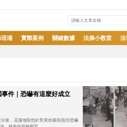
操現場
實際案例
關鍵數據
法操小教室
法
園事件｜恐嚇有這麼好成立
處分後，花蓮地院也針對黃姓園長指控恐嚇
，林俊佑前檢察官...