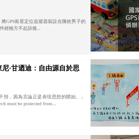
將GPS衛星定位追蹤器裝設在陳姓男子的
經檢方不起訴後...
尼·甘迺迪：自由源自於思
干預，因為言論正是表現思想的開始。」
ech must be protected from...