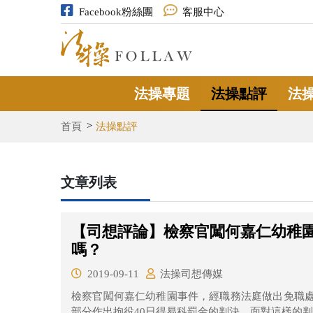
Facebook粉絲團
客服中心
法操專題
法操點評
法
首頁
法操點評
文章列表
【司想評論】檢察官闖何嘉仁幼稚
嗎？
2019-09-11
法操司想傳媒
檢察官闖何嘉仁幼稚園事件，經職務法庭做出免職
部分作出拘役40日得易科罰金的判決。面對這樣的判決