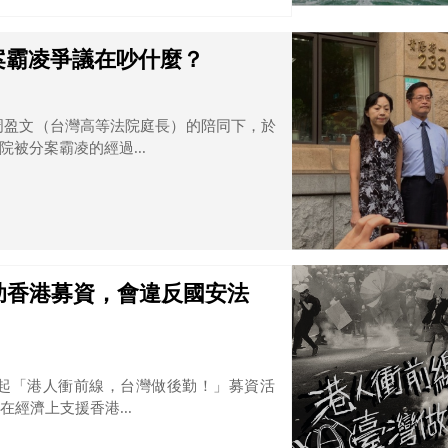
案霸凌爭議在吵什麼？
夫周盈文（台灣高等法院庭長）的陪同下，於
被分案霸凌的經過...
助香港募資，會違反國安法
起「港人衝前線，台灣做後勤！」募資活
經濟上支援香港...