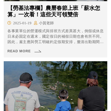
【勞基法專欄】農曆春節上班「薪水怎
算」一次看！這些天可領雙倍
2025-01-19
小賀老師
各事業單位的營運模式與排班方式差異甚大，例假或休息
日未必固定在週末，國定假日的補假日期也會有所不同。
因此，雇主應與勞工明確約定假期安排，釐清出勤期間的
工資給付標準，避免勞資雙方產生爭議。無論是正職還是
READ MORE
工讀生，只要在國定假日出勤，雇主都必須依法支付加倍
工資。