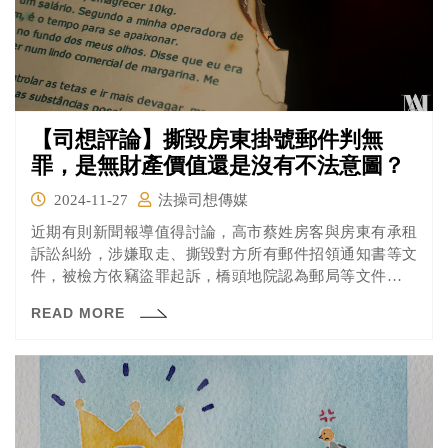
【司想評論】撕毀房東掛號郵件判無
罪，是無財產價值還是沒有不法意圖？
2024-11-27
法操司想傳媒
近期有則新聞報導值得討論，高市蔡姓房客與房東有承租
訴訟糾紛，涉嫌取走、撕毀對方所有郵件招領通知書等文
件，被檢方依竊盜罪起訴，橋頭地院認為郵局等文件，並
無財產上價值，判決無罪。
READ MORE