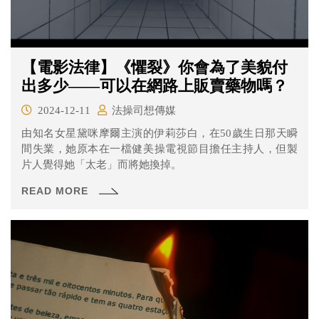
【電影法律】《懼裂》你會為了美貌付
出多少——可以在網路上販賣藥物嗎？
2024-12-11
法操司想傳媒
由知名女星黛咪摩爾主演的伊莉莎白，在50歲生日那天瞬
間失業，她原本在一檔健美操電視節目擔任主持人，但製
片人覺得她「太老」而將她換掉。
READ MORE