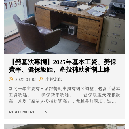
【勞基法專欄】2025年基本工資、勞保
費率、健保級距、產投補助新制上路
2025-01-03
小賀老師
新的一年主要有三項跟勞動事務有關的調整，包含「基本
工資調漲」、「勞保費率調漲」、「健保級距天花板調
高」以及「產業人投補助調高」，尤其是前兩項，請記得
調整基本時薪以及更新要代扣勞工勞保自負額金額喔！
READ MORE