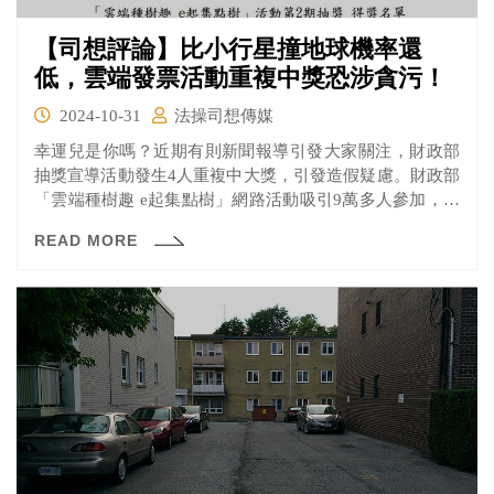
【司想評論】比小行星撞地球機率還
低，雲端發票活動重複中獎恐涉貪污！
2024-10-31
法操司想傳媒
幸運兒是你嗎？近期有則新聞報導引發大家關注，財政部
抽獎宣導活動發生4人重複中大獎，引發造假疑慮。財政部
「雲端種樹趣 e起集點樹」網路活動吸引9萬多人參加，財
政部統一發票兌獎APP新舊用戶完成不同任務，就可獲得
READ MORE
點數，用來兌換電子禮券或參加抽獎活動，抽獎共有3期，
但網友比對各期中獎名單，發現iPhone、iPad等主要大獎
中，有4人重複中獎，恐有爭議。