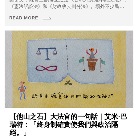
《憲法訴訟法》和《財政收支劃分法》。場外不少民眾集
會要求退回三大惡法，更有民間團體出來呼籲進行憲法訴
READ MORE
訟。其中《公職人員選舉罷免法》修法更是引發社會關
注，不少民眾直言未來將難罷免不適任立委。
【他山之石】大法官的一句話｜艾米·巴
瑞特：「終身制確實使我們與政治隔
絕。」