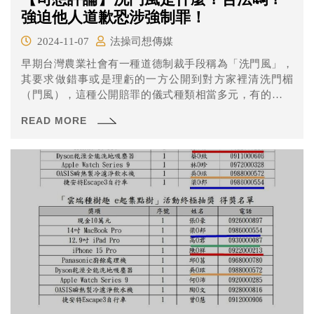
強迫他人道歉恐涉強制罪！
2024-11-07
法操司想傳媒
早期台灣農業社會有一種道德制裁手段稱為「洗門風」，
其要求做錯事或是理虧的一方公開到對方家裡清洗門楣
（門風），這種公開賠罪的儀式種類相當多元，有的會請
全村人喝茶、抽菸、吃檳榔，有的則要求對方在公共場所
READ MORE
下跪，演變到現在要求登報道歉或寫Facbook貼文等公開致
歉也算是洗門風的一種方式。