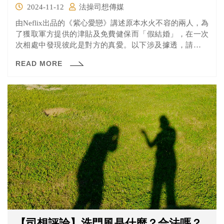
2024-11-12
法操司想傳媒
由Neflix出品的《紫心愛戀》講述原本水火不容的兩人，為
了獲取軍方提供的津貼及免費健保而「假結婚」，在一次
次相處中發現彼此是對方的真愛。以下涉及據透，請斟酌
觀看。
READ MORE
【司想評論】洗門風是什麼？合法嗎？