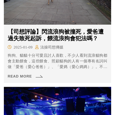
【司想評論】閃流浪狗被撞死，愛爸遭
過失致死起訴，餵流浪狗會犯法嗎？
2025-01-09
法操司想傳媒
狗狗、貓貓十分可愛且討人喜歡，不少人看到流浪貓狗都
會主動餵食，這些餵食、照顧貓狗的人有一個專有名詞叫
做「愛爸（愛心爸爸）」、「愛媽（愛心媽媽）」。不過
近期有則新聞報導指出，有一名愛心爸爸遭到過失致死起
READ MORE
訴，原因是因為高雄的一名莊姓男子騎腳踏車差點撞到路
邊竄出的狗，他急忙閃身，結果被後車劉姓男子的汽車撞
倒，傷重送醫搶救6天仍宣告不治。