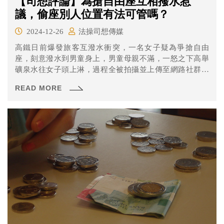
【司想評論】為搶自由座互相撥水惹
議，偷座別人位置有法可管嗎？
2024-12-26
法操司想傳媒
高鐵日前爆發旅客互潑水衝突，一名女子疑為爭搶自由
座，刻意潑水到男童身上，男童母親不滿，一怒之下高舉
礦泉水往女子頭上淋，過程全被拍攝並上傳至網路社群，
自由座議題引發外界討論。
READ MORE