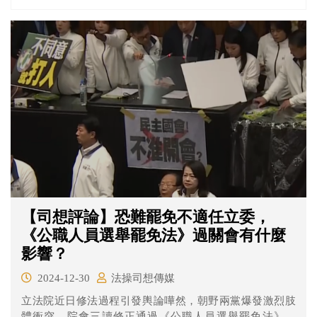
23日起取消停復保，並增訂過渡條款，12月22日以前已辦
理停保者，當次停保持續有效至返國當日即復保，復保後
不再辦理停保。
【司想評論】恐難罷免不適任立委，
《公職人員選舉罷免法》過關會有什麼
影響？
2024-12-30
法操司想傳媒
立法院近日修法過程引發輿論嘩然，朝野兩黨爆發激烈肢
體衝突，院會三讀修正通過《公職人員選舉罷免法》、