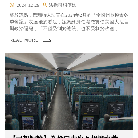
2024-12-29
法操司想傳媒
關於這點，巴瑞特大法官在2024年2月的「全國州長協會冬
季會議」表達她的看法，認為終身任職確實使美國大法官
與政治隔絕，「不僅受制於總統、也不受制於政黨，不是
歐巴馬或是川普的法官，我們都穿著同一顏色的黑色長
READ MORE
袍。」