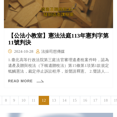
【公法小教室】憲法法庭113年憲判字第
11號判決
2024-10-28
法操司想傳媒
1.臺北高等行政法院第三庭法官審理遺產稅案件時，認為
遺產及贈與稅法（下稱遺贈稅法）第15條第1項第1款規定
牴觸憲法，裁定停止訴訟程序，並聲請釋憲。 2.聲請人被
繼承人之配偶及其子，被繼承人於105年5月3日將土地贈與
READ MORE
配偶後，於同年月14日死亡，財政部北區國稅局將該土地
價值併同被繼承人其他財產，課徵遺產稅。聲請人認為應
有遺贈稅法第17條之1剩餘財產差額分配扣除規定之適用，
但皆被法院駁回，經用盡審級救濟途徑後，聲請裁判及法
8
9
10
11
12
13
14
15
16
17
18
1
規範憲法審查。