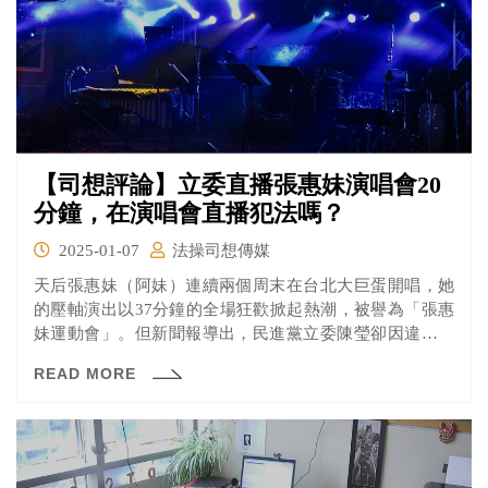
【司想評論】立委直播張惠妹演唱會20
分鐘，在演唱會直播犯法嗎？
2025-01-07
法操司想傳媒
天后張惠妹（阿妹）連續兩個周末在台北大巨蛋開唱，她
的壓軸演出以37分鐘的全場狂歡掀起熱潮，被譽為「張惠
妹運動會」。但新聞報導出，民進黨立委陳瑩卻因違規直
播演唱會，時間長達20分鐘，成為眾矢之的。
READ MORE