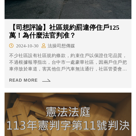
【司想評論】社區規約罰違停住戶125
萬！為什麼法官判准？
2024-10-30
法操司想傳媒
不少社區設有社區規約條款，約束住戶以保證住宅品質，
不過根據報導指出，台中市一處豪華社區，因兩戶住戶把
車停放於車道，害其他住戶汽車無法通行，社區管委會開
會決議增加占用公共設施、每一小時處一萬元罰款的社區
READ MORE
規約條款，張姓住戶把車停在車道上一百多個小時，警察
勸他移車時，他答覆「不要吵」後掛電話。管委會打官司
聲明張男應「給付社區罰款」一四五萬元，張男答辯是因
大門緊閉，才被迫把車停於車道；但法官檢視照片，顯示
當時大門敞開，認為管委會處罰合理，占用車道時間約一
二五小時，判決張男支付一二五萬元罰款確定。