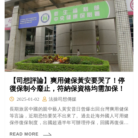
【司想評論】爽用健保黃安要哭了！停
復保制今廢止，符納保資格均需加保！
2025-01-02
法操司想傳媒
長期旅居中國的親中藝人黃安昔日曾爆出回台灣爽用健保
等言論，近期恐怕要笑不出來了。過去赴海外國人可用健
保停復保制度，出國超過半年可辦理停保，回國再復保，
引發「返台爽用健保」等爭議。衛生福利部修正《全民健
READ MORE
康保險法施行細則》，刪除停復保規定條文，自113年12月