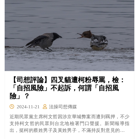
【司想評論】四叉貓遭柯粉辱罵，檢：
「自招風險」不起訴，何謂「自招風
險」？
2024-11-21
法操司想傳媒
近期民眾黨主席柯文哲因涉京華城弊案而遭到羈押，不少
支持柯文哲的民眾到台北地檢署門口聲援。新聞報導指
出，挺柯的蔡姓男子及黃姓男子，不滿持反對意見的宋姓
男子、網紅「四叉貓」劉宇席到場挑釁，怒嗆「操你媽、