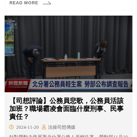
READ MORE
幹X娘」，並搶走劉男直播器材挨告。檢方依憲法法庭判決
意旨認定，全案是告訴人自招風險，將蔡男不起訴，黃男
則於偵查中身亡，同樣不起訴處分。
【司想評論】公務員悲歌，公務員活該
加班？職場霸凌會面臨什麼刑事、民事
責任？
2024-11-20
法操司想傳媒
針對勞動力發展署北分署公務人員輕生案，勞動部11月19