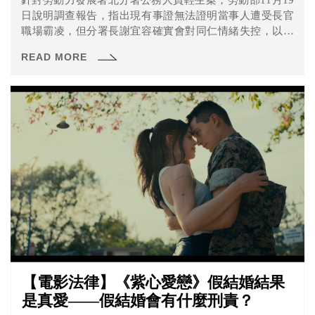
日說明調查報告，指出現有事證無法證明當事人遭受長官
職場霸凌，但分署長謝宜容確實會對同仁情緒失控，以及
有咆嘯、侮辱、貶低等行為。何佩珊也表示，分署長謝宜
READ MORE
容情緒控管不當，涉職場霸凌情節重大，除了即日起調離
北分署長一職，並降調為非主管職、依公務人員考績法議
處理。
【電影法律】《紫心愛戀》假結婚結果
是真愛——假結婚會有什麼刑責？