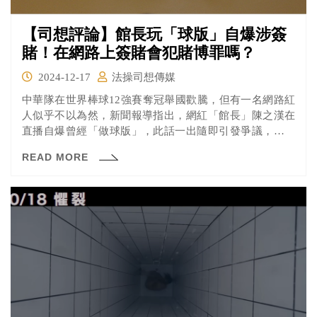
【司想評論】館長玩「球版」自爆涉簽
賭！在網路上簽賭會犯賭博罪嗎？
2024-12-17
法操司想傳媒
中華隊在世界棒球12強賽奪冠舉國歡騰，但有一名網路紅
人似乎不以為然，新聞報導指出，網紅「館長」陳之漢在
直播自爆曾經「做球版」，此話一出隨即引發爭議，網友
想起中華職棒假球事件，導致台灣棒球陷入很長一段黑暗
READ MORE
期，痛批「台灣職棒就是被你這種人搞爛的！」