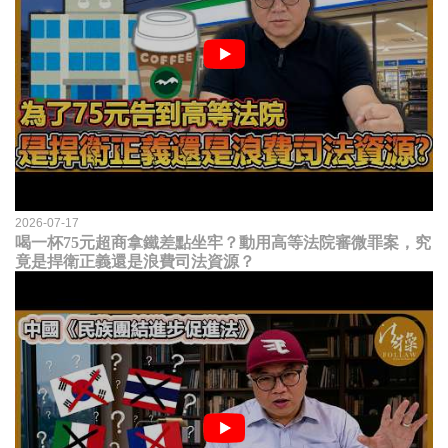
2026-07-17
喝一杯75元超商拿鐵差點坐牢？動用高等法院審微罪案，究
竟是捍衛正義還是浪費司法資源？