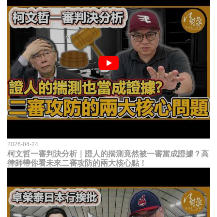
2026-04-24
柯文哲一審判決分析｜證人的揣測竟然被一審當成證據？高
律師帶你看未來二審攻防的兩大核心點！