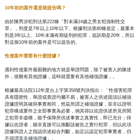
10年前的案件還是能提告嗎？
由於陳男涉犯刑法第222條「對未滿14歲之男女犯強制性交
罪」，刑度是7年以上10年以下。根據刑法第80條規定，最重本
刑是3年以上、10年未滿有期徒刑的犯罪，追訴期是20年，所以
對這個10年前的案件是可以提告的。
性侵案件需要有什麼證據？
遇到性侵案件最困難的地方就是舉證問題，除了被害人的陳述
外，很難有其他證據，這時就需要有其他補強證據，。
根據最高法院112年度台上字第358號判決指出：「性侵害犯罪
具有隱密性，舉證或查證均屬不易，被害人之供述固須以補強
證據證明其確與事實相符，然茲所謂之補強證據，並非以證明
犯罪構成要件之全部事實為必要，倘其得以佐證供述所見所聞
之犯罪非虛構，能予保障所供述事實之真實性，即已充分；得
據以佐證者，雖非直接可以推斷該被告之實行犯罪，但以此項
證據與證人之指認供述綜合判斷，如足以認定犯罪事實者，仍
不得謂其非補強證據」。