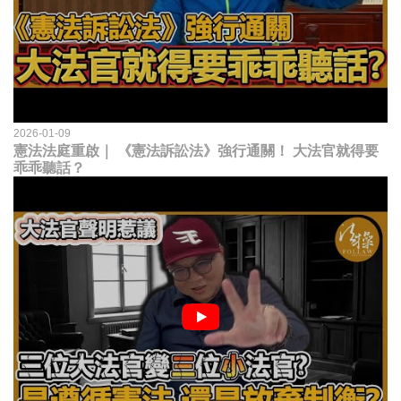
2026-01-09
憲法法庭重啟｜ 《憲法訴訟法》強行通關！ 大法官就得要
乖乖聽話？