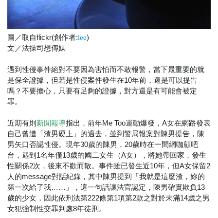
圖／取自flickr(創作者:
)
lee
文／法操司想傳媒
遇到性侵事件絕對不要因為害怕而不敢報警，當下最重要的就
是保全證據，但若是性侵案件發生在10年前，還是可以提告
嗎？不要擔心，只要有足夠的證據，對方還是有可能會被定
罪。
近期有則
指出，前年Me Too運動爆發，A女在網路發表
新聞報導
自己曾遭「渣男硬上」的過去，並到警局報案對陳男提告，陳
男矢口否認性侵。現年30歲的陳男，20歲時在一間網咖顧吧
台，遇到1名年僅13歲的國二女生（A女），將她帶回家，發生
性關係2次，後來不歡而散。事件雖已發生近10年，但A女保留2
人的message對話紀錄，其中陳男提到「我就是這麼渣，妳的
第一次給了我……」，這一句話讓法官認定，陳男確實欺負13
歲的少女，因此依刑法第222條第1項第2款之對於未滿14歲之男
女犯強制性交罪判處8年徒刑。