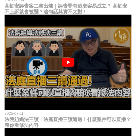
2025-08-08
高虹安誣告案二審出爐｜誣告罪有這麼容易成立？ 高虹安
不上訴就會被關？這句話其實不太對！
2025-07-11
法院組織法三讀｜法庭直播三讀通過！什麼案件可以直播？
帶你看修法內容