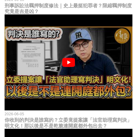
刑事訴訟法羈押制度修法｜史上最挺犯罪者？限縮羈押制度
究竟是吉是凶？
2026-06-05
你收到的判決是誰寫的？立委竟提案讓「法官助理寫判決」
明文化！那以後是不是乾脆連開庭都外包出去？