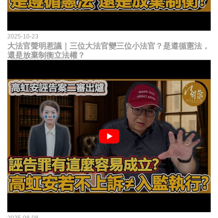
2025-10-23
大法官聲明惹議｜三位大法官變三位小法官？是遵循憲法，
還是放棄制衡立法權？