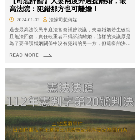
【司想評論】人妻兩度外遇提離婚，最
高法院：犯錯那方也可離婚！
2024-01-02
法操司想傳媒
過去最高法院民事庭法官會議曾決議，夫妻婚姻若生破綻
且無法回復，責任較重者不得訴請離婚，這樣的決議原是
為了要保護婚姻關係中沒有犯錯的另一方，但這樣的決議
也使得已經外遇出軌的另一方想要離婚或是想離婚後想跟
READ MORE
其他人重組家庭，而另一方卻不允許，長久下來兩人的關
係不但不能修補，反而讓雙方都困在不幸福的婚姻枷鎖當
中。