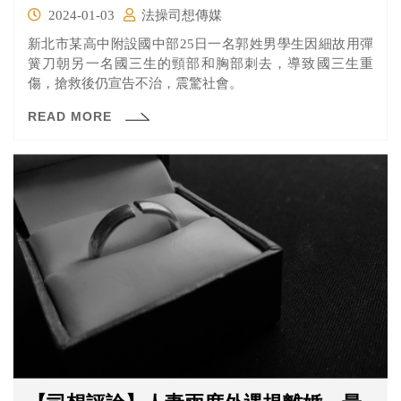
2024-01-03
法操司想傳媒
新北市某高中附設國中部25日一名郭姓男學生因細故用彈
簧刀朝另一名國三生的頸部和胸部刺去，導致國三生重
傷，搶救後仍宣告不治，震驚社會。
READ MORE