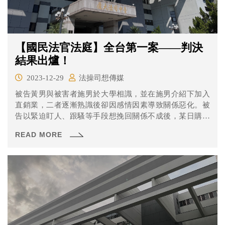
【國民法官法庭】全台第一案——判決
結果出爐！
2023-12-29
法操司想傳媒
被告黃男與被害者施男於大學相識，並在施男介紹下加入
直銷業，二者逐漸熟識後卻因感情因素導致關係惡化。被
告以緊迫盯人、跟騷等手段想挽回關係不成後，某日購買
兩把牛刀並騙鎖匠開鎖後擅入被害人租屋處，第一晚沒等
READ MORE
到被害人回家、於第二天再次潛伏。被告自述雙方於施男
晚間8點返家後發生激烈爭執，過程中被害人被刀具造成多
處傷口，黃男於其失去意識後始撥打110報案，而被害人施
男因出血性休克在到醫院前失去呼吸心跳。