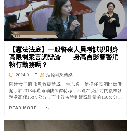
【憲法法庭】一般警察人員考試規則身
高限制案言詞辯論——身高會影響警消
執行勤務嗎？
2024-01-17
法操司想傳媒
陳姓女子將救災救援當成一生志業，從擔任義消開始做
起，在2018年通過消防警察特考，不過在受訓前的複檢發
現身高僅158.9公分，而非報名時到醫院測量的160公分。
陳女因為這「1.1公分」差距被認定不符資格而遭退訓，窮
READ MORE
盡救濟未果後聲請釋憲。