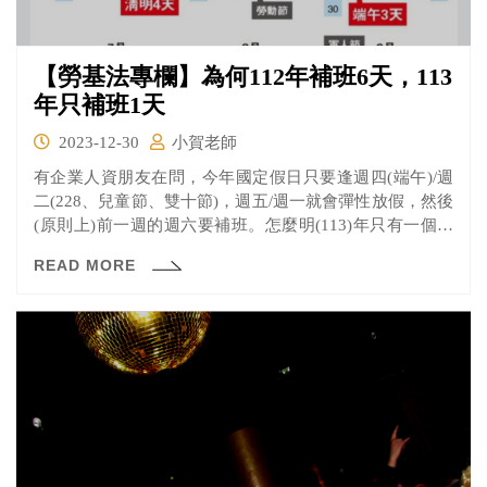
【勞基法專欄】為何112年補班6天，113
年只補班1天
2023-12-30
小賀老師
有企業人資朋友在問，今年國定假日只要逢週四(端午)/週
二(228、兒童節、雙十節)，週五/週一就會彈性放假，然後
(原則上)前一週的週六要補班。怎麼明(113)年只有一個補
班日(補春節期間彈休)，中秋節逢週二、雙十節逢週四卻都
READ MORE
沒彈性放假呢？重點是，補班或不補班的法令依據是甚
麼？為何朝令夕改呢？