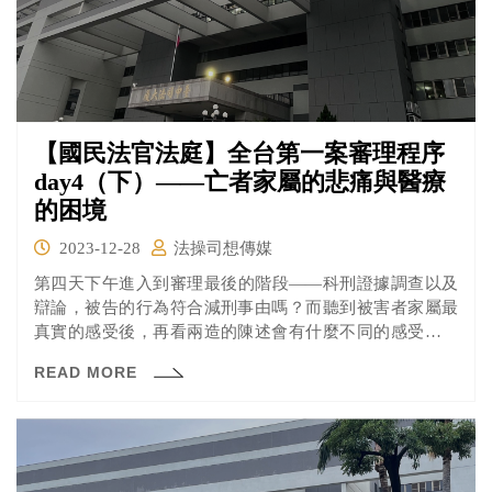
【國民法官法庭】全台第一案審理程序
day4（下）——亡者家屬的悲痛與醫療
的困境
2023-12-28
法操司想傳媒
第四天下午進入到審理最後的階段——科刑證據調查以及
辯論，被告的行為符合減刑事由嗎？而聽到被害者家屬最
真實的感受後，再看兩造的陳述會有什麼不同的感受嗎？
兩造最後對法官們建議量處的刑度又是如何呢？
READ MORE