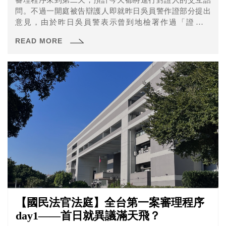
問。不過一開庭被告辯護人即就昨日吳員警作證部分提出
意見，由於昨日吳員警表示曾到地檢署作過「證人準
備」，但又拿出辯護人認為沒看過的證據，因此主張檢方
READ MORE
違反國民法官法第53條、細則第131、132條規定，向法院
聲請應依國民法官法第57、58條規定及時開示檢方於證人
準備過程中的所有資料。
【國民法官法庭】全台第一案審理程序
day1——首日就異議滿天飛？