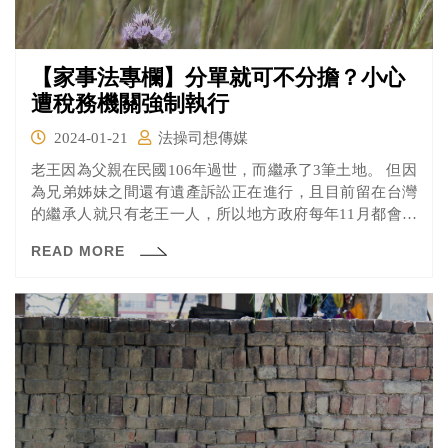
【家事法專欄】分單就可不分擔？小心
遭稅務機關強制執行
2024-01-21
法操司想傳媒
老王因為父親在民國106年過世，而繼承了3筆土地。 但因
為兄弟姊妹之間還有遺產訴訟正在進行，且目前留在台灣
的繼承人就只有老王一人，所以地方政府每年11月都會把
繼承土地的地價稅單寄給老王。老王代墊了3年的地價稅
READ MORE
後，覺得這樣下去也不是辦法，故於今年110年1月向地方
稅捐機關辦理地價稅分單申請。 但萬萬沒有想到，老王在
111年還是繼續收到法務部行政執行署的催繳通知。到底是
哪裡出了問題呢？