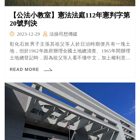
【公法小教室】憲法法庭112年憲判字第
20號判決
2023-12-29
法操司想傳媒
彰化石姓男子主張其祖父等人於日治時期便共有一塊土
地，但於1962年政府辦理全國土地總清查、1965年間辦理
土地總登記時，因為祖父等人看不懂中文，加上權利意識
不足而未辦理申報，導致該土地被登記為國有地。石男認
READ MORE
為地主不能因為土地被登記為國有就失去權利，況且土地
登記為國有後，仍一直由他與親戚共同使用。