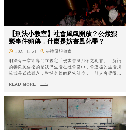
【刑法小教室】社會風氣開放？公然猥
褻事件頻傳，什麼是妨害風化罪？
2023-12-21
法操司想傳媒
刑法有一章節專門在規定「侵害善良風俗之犯罪」，所謂
的善良風俗指的是我們生活在社會當中，會遵循的生活規
範或是道德觀念，對於身體的私密部位，一般人會覺得應
該要遮掩起來，不要輕易暴露出來，但是近期在北、中、
READ MORE
南卻發生三起妨害風化事件，究竟什麼是妨害風化罪？刑
法如何處罰？帶您來了解。