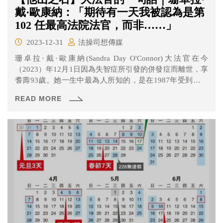
戴·歐康納：「期待有一天我被認為是第
102 任最高法院法官，而非……」
2023-12-31
法操司想傳媒
珊卓拉·戴·歐康納(Sandra Day O'Connor)大法官在今
（2023）年12月1日因為失智症所引發的併發症而離世，享
耆壽93歲。她一生中最為人所知的，是在1987年受到時任
美國總統雷根提名，成為美國歷史上第一位女性大法官，
READ MORE
在許多議題，例如女性墮胎權或是打破種族藩籬等，扮演
決定最後走向的關鍵人物，也因此曾被媒體形容為「最有
權勢的女性」。