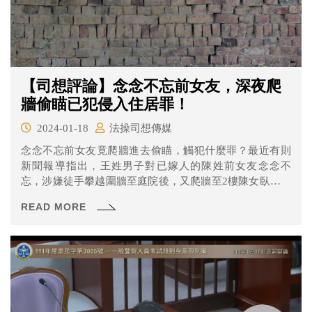
【司想評論】念念不忘前女友，深夜爬
牆偷瞄已犯侵入住居罪！
2024-01-18
法操司想傳媒
念念不忘前女友竟爬牆進去偷瞄，觸犯什麼罪？最近有則
新聞報導指出，王姓男子對已嫁人的陳姓前女友念念不
忘，涉嫌徒手攀越圍牆至庭院後，又爬牆至2樓陳女臥房外
陽台，因警報器大作被發現，橋頭地院依無故侵入住處
READ MORE
罪，判處拘役20天，得易科罰金。