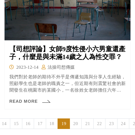
【司想評論】女師9度性侵小六男童還產
子，什麼是與未滿14歲之人為性交罪？
2023-12-14
法操司想傳媒
我們對於老師的期待不外乎是傳遞知識與分享人生經驗，
照顧學生也是老師的職責之一，但近期有則震驚社會的新
聞發生在桃園市的某國小，一名徐姓女老師擔任六年級班
導期間，與班上男學生發生9次性關係，其中2次還違反男
READ MORE
學生意願，事後更懷孕生子，讓剛從小學畢業的男學生當
了小爸爸，桃園地院依與未滿14歲之人為性交罪及強制性
交罪等9罪判刑，合併應執行17年6月徒刑。
14
15
16
17
18
19
20
21
22
23
24