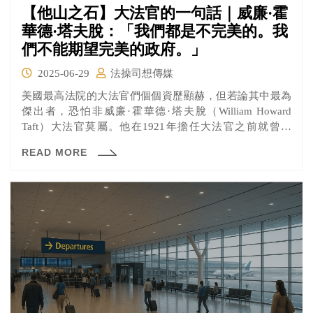
【他山之石】大法官的一句話｜威廉·霍
華德·塔夫脫：「我們都是不完美的。我
們不能期望完美的政府。」
2025-06-29
法操司想傳媒
美國最高法院的大法官們個個資歷顯赫，但若論其中最為
傑出者，恐怕非威廉·霍華德·塔夫脫（William Howard
Taft）大法官莫屬。他在1921年擔任大法官之前就曾於
1909年出任美國第27任總統，也是至今唯一一位曾經擔任
READ MORE
過美國總統的大法官。