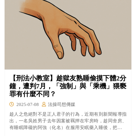
【刑法小教室】趁獄友熟睡偷摸下體2分
鐘，遭判7月，「強制」與「乘機」猥褻
罪有什麼不同？
2025-07-08
法操司想傳媒
趁人之危絕對不是正人君子的行為，近期有則新聞報導指
出，一名吳姓男子去年因案被羈押在牢房時，趁同舍房、
有睡眠障礙的阿強（化名）在服用安眠藥入睡後，把手伸
進阿強下體，撫摸阿強生殖器，被同房室友發現後向監所