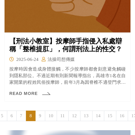
【刑法小教室】按摩師手指侵入私處辯
稱「整椎提肛」，何謂刑法上的性交？
2025-06-24
法操司想傳媒
按摩時因會造成身體接觸，不少按摩師都會刻意避免觸碰
到隱私部位。不過近期有則新聞報導指出，高雄市1名在自
家開業的程姓民俗按摩師，前年3月為因脊椎不適登門求治
女子，以手指2度直接插入私處，誆稱幫她「整椎提肛」，
READ MORE
還意圖以檢查乳癌之名，撫其胸部，事後，女子驗傷提
告，程男被依強制性交罪判處3年10月。可上訴。
5
6
7
8
9
10
11
12
13
14
15
16
1