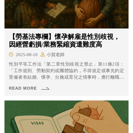
【勞基法專欄】懷孕解雇是性別歧視，
因經營虧損/業務緊縮資遣難度高
2025-08-10
小賀老師
性別平等工作法「第二章性別歧視之禁止」第11條2項：
「工作規則、勞動契約或團體協約，不得規定或事先約定
受僱者有結婚、懷孕、分娩或育兒之情事時，應行離職或
留職停薪；亦不得以其為解僱之理由。」因此，如果已知
READ MORE
或被證明已知是因懷孕而解雇該員工，除非有非常、非
常、非常明確的具體事由構成勞基法第11條或第12條的終
止契約條件、且經過溝通/輔導/調職等方法仍無法繼續僱用
時(解雇最後手段性原則)方有機會合法解雇外，其餘應該都
會被認定是藉懷孕之故終止契約，而構成性別歧視，可罰
30~150萬元。