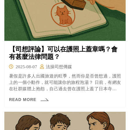
【司想評論】可以在護照上蓋章嗎？會
有甚麼法律問題？
2025-08-07
法操司想傳媒
暑假是許多人出國旅遊的旺季，然而你是否曾想過，護照
上的一個小動作，就可能讓你的旅程泡湯？ 日前，有網友
在社群媒體上抱怨，自己過去曾在護照上蓋了日本寺廟的
紀念章，卻在出國時被地勤人員告知護照已失效，無法順
READ MORE
利出境。這名網友將責任歸咎於地勤與外交部，引來了其
他網友的批評，認為這是自己的疏失，卻責怪他人。