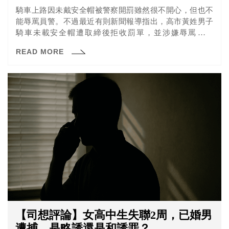
騎車上路因未戴安全帽被警察開罰雖然很不開心，但也不
能辱罵員警。不過最近有則新聞報導指出，高市黃姓男子
騎車未載安全帽遭取締後拒收罰單，並涉嫌辱罵「垃
圾」，經員警當場壓制，並被檢方依妨害公務罪起訴，高
READ MORE
等法院高雄分院認為屬個人修養不足、一時情緒反應，依
據憲判旨意，判決無罪定讞。
【司想評論】女高中生失聯2周，已婚男
遭捕，是略誘還是和誘罪？