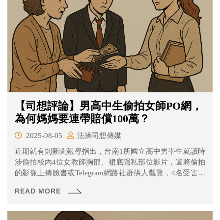
【司想評論】男高中生偷拍女師PO網，
為何媽媽要連帶賠償100萬？
2025-08-05
法操司想傳媒
近期就有則新聞報導指出，台南1所國立高中男學生就讀時
涉偷拍校內4位女教師胸部、裙底隱私部位影片，還將偷拍
的影像上傳臉書或Telegram網路社群供人觀覽，4名受害女
師得知此事、各自出現身心不適症狀，並提告向未成年男
READ MORE
學生及其母親求償，台南地院判男學生與母親共要賠償100
萬元給4位女師。