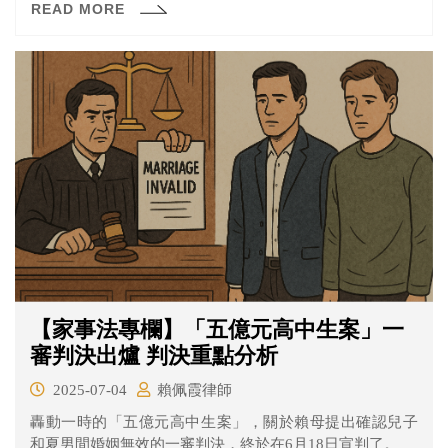
READ MORE
管理員反映；經調閱監視器後才發現吳男乘機猥褻小強生
殖器達2分鐘之久。新北地院審理後，依吳男犯乘機猥褻罪
判處7月徒刑。
【家事法專欄】「五億元高中生案」一
審判決出爐 判決重點分析
2025-07-04
賴佩霞律師
轟動一時的「五億元高中生案」，關於賴母提出確認兒子
和夏男間婚姻無效的一審判決，終於在6月18日宣判了。