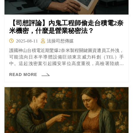
【司想評論】內鬼工程師偷走台積電2奈
米機密，什麼是營業秘密法？
2025-08-11
法操司想傳媒
護國神山台積電近期驚爆2奈米製程關鍵圖資遭員工外洩，
可能流向日本半導體設備巨頭東京威力科創（TEL）手
中。這起洩密案引起國安單位高度重視，高檢署陸續傳
喚、拘提陳姓、吳姓男子3人及搜索住處，訊後認為3人涉
READ MORE
嫌違反《國家安全法》，向智慧財產及商業法院聲請3人羈
押禁見獲准。