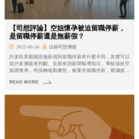
【司想評論】空姐懷孕被迫留職停薪，
是留職停薪還是無薪假？
2025-06-26
法操司想傳媒
許多民眾都困惑無薪假與留職停薪有什麼不同，其實可以
從許多層面來判斷。近期有則新聞報導指出，華航張姓空
姐因懷孕，申請轉地勤遭拒，被要求留職停薪，期滿後復
職僅任行政職，沒有飛行加給，薪資大幅短少，要求賠償
READ MORE
185萬元，高雄地院調查，華航請張女留職停薪，應為當時
流行「無薪假」，依法「無薪假」月薪不得低於基本工
資，因此留停期間，張女應可請領每月2萬多元薪資共45萬
元，其餘請求則駁回。