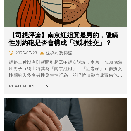
【司想評論】南京紅姐竟是男的，隱瞞
性別約砲是否會構成「強制性交」？
2025-07-23
法操司想傳媒
網路上近期有則新聞引起眾多網友討論，南京一名38歲焦
姓男子（網上稱其為「南京紅姐」、「紅老頭」）假扮女
性相約與多名男性發生性行為，並把偷拍影片販賣供他人
觀賞。中國警方也指出，該男子因涉嫌傳播淫穢物品罪被
READ MORE
刑事拘留。