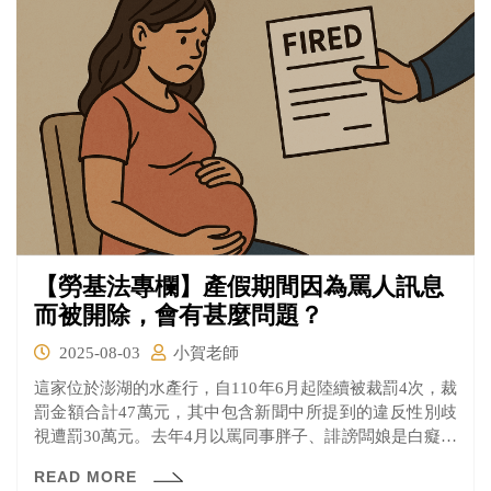
【勞基法專欄】產假期間因為罵人訊息
而被開除，會有甚麼問題？
2025-08-03
小賀老師
這家位於澎湖的水產行，自110年6月起陸續被裁罰4次，裁
罰金額合計47萬元，其中包含新聞中所提到的違反性別歧
視遭罰30萬元。去年4月以罵同事胖子、誹謗闆娘是白癡的
聊天截圖，以及未盡管理庫存之責致部分商品過期等理
READ MORE
由，開除一位還在產假期間的鐘姓員工。究竟這個解雇出