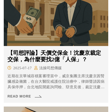
【司想評論】天價交保金！沈慶京裁定
交保，為什麼要找2億「人保」？
2025-07-17
法操司想傳媒
近期在京華城容積案審理當中，威京集團主席沈慶京因腎
臟感染黴菌，在台大醫院戒護住院治療中，律師聲請因病
具保停押，台北地院開庭詢問檢、辯意見後，裁定沈慶京
以自己的名義提出1億元保證金，並覓得具相當資力者提出
READ MORE
2億元書面保證後准予停止羈押，同時配戴電子腳環、隨身
攜帶個案手機雙重科技監控。