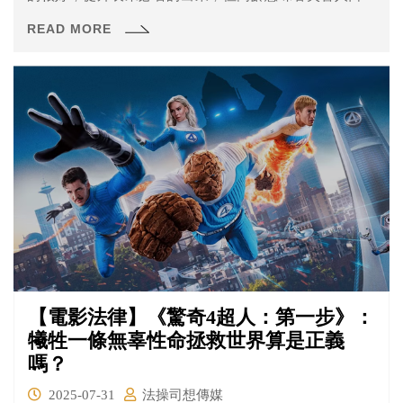
來愈多，也代表「講不清、簽了字卻後悔」的法律糾紛會
READ MORE
越來越多。身為家屬，最怕的不是長輩忘了鑰匙，而是忘
了自己剛把房子過戶給陌生人。以下幾招，教你用法律替
長輩與自己劃設財產防火線。
【電影法律】《驚奇4超人：第一步》：
犧牲一條無辜性命拯救世界算是正義
嗎？
2025-07-31
法操司想傳媒