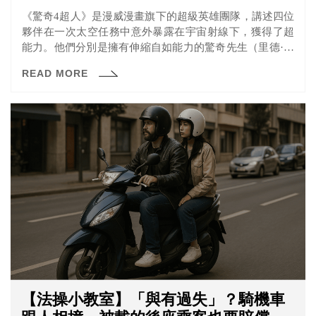
《驚奇4超人》是漫威漫畫旗下的超級英雄團隊，講述四位
夥伴在一次太空任務中意外暴露在宇宙射線下，獲得了超
能力。他們分別是擁有伸縮自如能力的驚奇先生（里德·理
查茲）、能夠隱形並製造力場的隱形女（蘇珊·史東）、可
READ MORE
以全身燃燒並飛行的霹靂火（強尼·史東），以及身體變成
堅硬岩石的石頭人（班·格林姆）。他們運用各自的超能
力，共同對抗威脅地球的各種危機，守護世界的和平與正
義。
【法操小教室】「與有過失」？騎機車