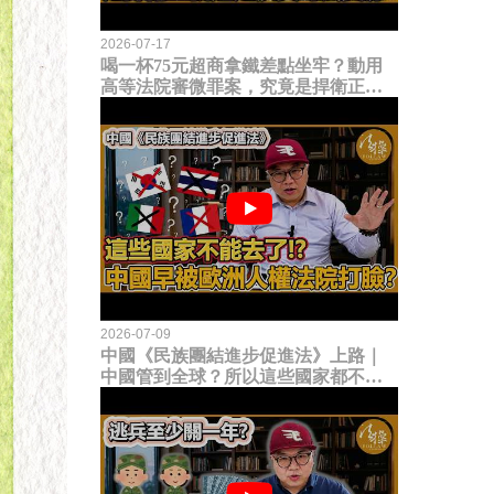
2026-07-17
喝一杯75元超商拿鐵差點坐牢？動用
高等法院審微罪案，究竟是捍衛正義
還是浪費司法資源？
2026-07-09
中國《民族團結進步促進法》上路｜
中國管到全球？所以這些國家都不能
去了？中國早就被歐洲人權法院打
臉？