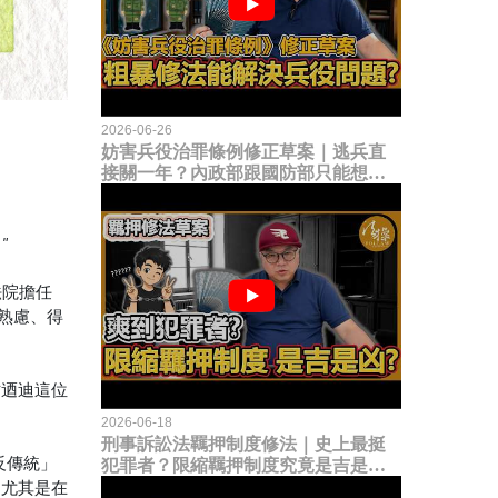
2026-06-26
妨害兵役治罪條例修正草案｜逃兵直
接關一年？內政部跟國防部只能想到
這種粗暴修法，是能解決什麼兵役問
題？
."
法院擔任
思熟慮、得
甘迺迪這位
2026-06-18
刑事訴訟法羈押制度修法｜史上最挺
反傳統」
犯罪者？限縮羈押制度究竟是吉是
凶？
，尤其是在