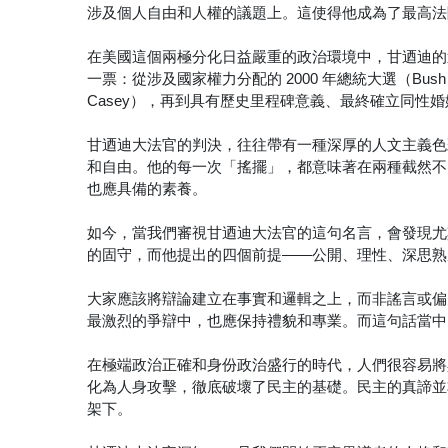
涉及個人自由和人權的議題上。這使得他成為了最高法院中舉
在美國這個兩極分化日益嚴重的政治環境中，甘迺迪的
一票：從涉及國家權力分配的 2000 年總統大選（Bush v.
Casey），再到具有歷史里程碑意義、最終確立同性婚姻為憲法
甘迺迪大法官的判決，往往帶有一種深厚的人文主義色
和自由。他的每一次「搖擺」，都意味著在兩種截然不
也應具備的素養。
如今，當我們審視甘迺迪大法官的這句名言，會發現尤
的固守，而他提出的四個前提——公開、理性、深思熟
大家應該將辯論建立在事實和邏輯之上，而非謠言或偏
最激烈的爭辯中，也應保持禮貌和專業。而這句話當中
在極端政治正確和身份政治盛行的時代，人們很容易將
化為人身攻擊，徹底破壞了民主的基礎。民主的真諦並
架下。