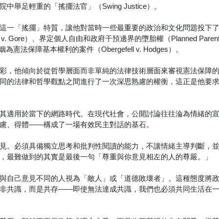
足輕重的「搖擺法官」（Swing Justice）。
這一「搖擺」特質，讓他對當時一些最重要的政治和文化問題投下
 Gore）、界定個人自由和政府干預邊界的墮胎權（Planned Parentho
保障基本權利的案件（Obergefell v. Hodges）。
彩，他傾向於從哲學層面而非單純的法律技術層面來審視憲法保障
同的法律和哲學觀點之間進行了一次深思熟慮的權衡，這正是他要
其適用於當下的網路時代。在現代社會，公開討論往往淪為情緒的
慮、得體——構成了一場有效民主對話的基石。
見。必須具備獨立思考和批判性閱讀的能力，不讓情緒主導判斷，
，最難做到的其實是最後一句「尊重與你意見相左的人的尊嚴。」
與自己意見不同的人視為「敵人」或「道德敗壞者」。這種態度將
非共識，而是共存——即使無法達成共識，我們也必須共同生活在