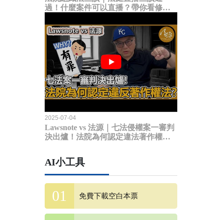
過！什麼案件可以直播？帶你看修法
內容
2025-07-04
Lawsnote vs 法源｜七法侵權案一審判
決出爐！法院為何認定違法著作權
法？
AI小工具
免費下載空白本票