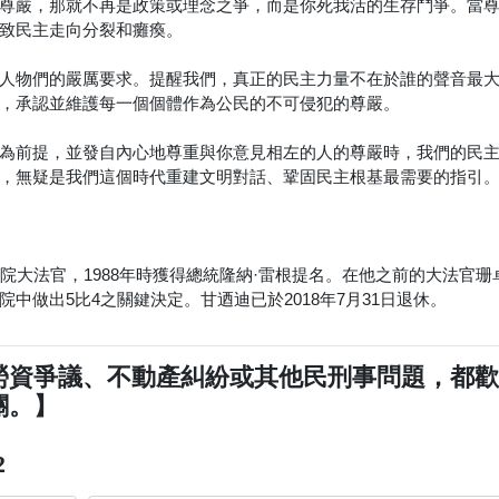
尊嚴，那就不再是政策或理念之爭，而是你死我活的生存鬥爭。當
致民主走向分裂和癱瘓。
人物們的嚴厲要求。提醒我們，真正的民主力量不在於誰的聲音最
，承認並維護每一個個體作為公民的不可侵犯的尊嚴。
為前提，並發自內心地尊重與你意見相左的人的尊嚴時，我們的民
，無疑是我們這個時代重建文明對話、鞏固民主根基最需要的指引
最高法院大法官，1988年時獲得總統隆納·雷根提名。在他之前的大法官珊卓
做出5比4之關鍵決定。甘迺迪已於2018年7月31日退休。
勞資爭議、不動產糾紛或其他民刑事問題，都
關。】
2