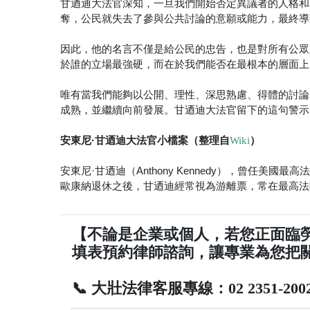
甘迺迪大法官深知，一旦我們開始否定異議者的人格和
奪，公民就失去了參與公共討論的意願或能力，最終導
因此，他的名言不僅是給公民的忠告，也是對所有公眾
於誰的立場最強硬，而在於我們能否在最根本的層面上
唯有當我們能夠以公開、理性、深思熟慮、得體的討論
成熟，並繼續向前發展。甘迺迪大法官留下的這句警示
安東尼·甘迺迪大法官小檔案（整理自
）
Wiki
安東尼·甘迺迪（Anthony Kennedy），曾任美國
歐康納退休之後，甘迺迪經常視為游離票，常在最高法院中
【不論是企業或個人，若您正面臨
填表預約律師諮詢，讓專業為您把
📞 大壯法律客服專線：02 2351-200