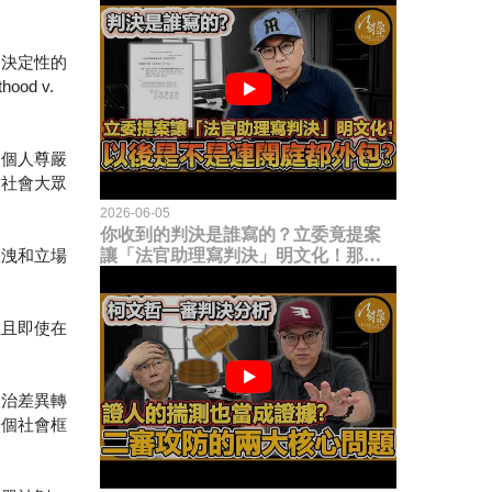
了決定性的
od v.
的個人尊嚴
求社會大眾
2026-06-05
你收到的判決是誰寫的？立委竟提案
宣洩和立場
讓「法官助理寫判決」明文化！那以
後是不是乾脆連開庭都外包出去？
並且即使在
政治差異轉
一個社會框