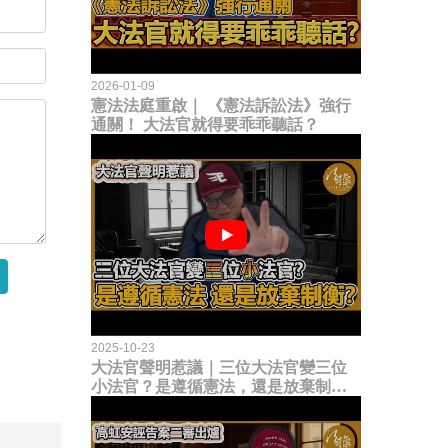
2026-01-09
憲法法庭重啟｜ 《憲法訴訟法》強行
通關！ 大法官就得要乖乖聽話？
2025-10-23
大法官聲明惹議｜三位大法官變三位
小法官？是遵循憲法，還是放棄制衡
立法權？