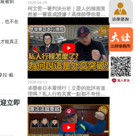
尊嚴被剝
2026-04-24
柯文哲一審判決分析｜證人的揣測竟
然被一審當成證據？高律師帶你看未
來二審攻防的兩大核心點！
大，也不在
主才能真正
。
拉·戴·
2026-03-13
卓榮泰日本看球行｜立委的批評有道
理嗎？私人行程其實一點都不奇怪？
為何說這是一種外交突破？
歡迎立即