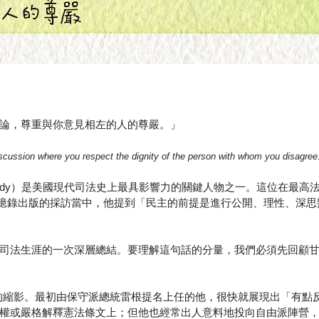
論，尊重與你意見相左的人的尊嚴。」
scussion where you respect the dignity of the person with whom you disagree
ennedy）是美國現代司法史上最具影響力的關鍵人物之一。這位在最高
近日回憶錄出版的採訪當中，他提到「民主的前提是進行公開、理性、深
司法生涯的一次深層總結。要理解這句話的分量，我們必須先回顧
的縮影。最初由保守派總統雷根提名上任的他，很快就展現出「有點
權或嚴格解釋憲法條文上；但他也經常出人意料地投向自由派陣營