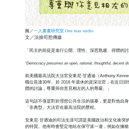
圖／
一人畫畫研究室 One man studio
文／法操司想傳媒
「民主的前提是進行公開、理性、深思熟慮、得體的討
"Democracy presumes an open, rational, thoughtful, decent di
前美國最高法院大法官安東尼·甘迺迪（Anthony K
職位長達30年、於 2018 年退休的資深法官，在
體的討論，尊重與你意見相左的人的尊嚴。」
這句話不僅是對於理想公共生活的描摹，更是對他自身
「非典型」大法官在最高法院的歷程。
安東尼·甘迺迪的司法生涯可謂是美國政治和文化衝突
的特質。他有時會堅定地站在保守派一邊，例如在擁槍