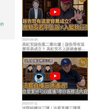
做的
2025-08-08
高虹安誣告案二審出爐｜誣告罪有這
麼容易成立？ 高虹安不上訴就會被
關？這句話其實不太對！
2025-07-11
法院組織法三讀｜法庭直播三讀通