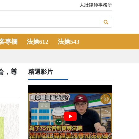
大壯律師事務所
客專欄
法操612
法操543
論，尊
精選影片