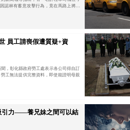
，因認林有蓄意攻擊行為，竟在馬路上將林
結，認陳違反遺棄罪，但考量陳坦承犯行，
世 員工請喪假遭質疑+資
的新聞，彰化縣政府勞工處表示各公司得自訂
，勞工無法提供完整資料，即使能證明母親
吸引力——養兄妹之間可以結