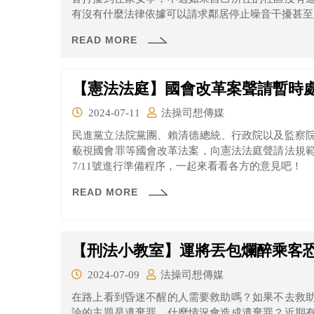
有沒有什麼法律依據可以請求鄰居停止噪音干擾甚至
READ MORE
【憲法法庭】國會改革案聲請暫時
2024-07-11
法操司想傳媒
民進黨立法院黨團、賴清德總統、行政院以及監察
藐視國會罪等國會改革法案，向憲法法庭聲請法規
7/11號進行準備程序，一起來看看各方的意見吧！
READ MORE
【刑法小教室】運將丟包爛醉乘客
2024-07-09
法操司想傳媒
在路上看到昏迷不醒的人需要救助嗎？如果不去救
論的主題是遺棄罪，什麼情況會造成遺棄罪？近期