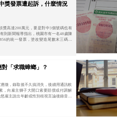
造中獎發票遭起訴，什麼情況
獎高達200萬元，要是對中3個號碼也有
期有則新聞報導指出，桃園市有一名48歲陳
為856的統一發票，塗改變造尾數末三碼為
統一發票，前往桃園區力行路1處便利商店，
犯詐欺罪。
應對「求職蟑螂」？
家應徵，錄取後不久搞消失，後續用通訊軟
素，向雇主獅子大開口索要賠償或付調解
激怒雇主說出年齡或性別歧視言論後錄音為