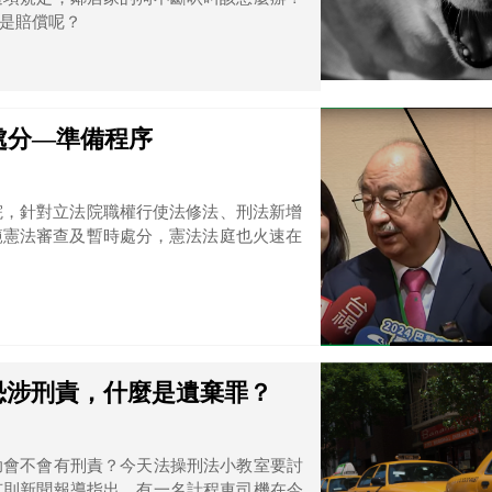
是賠償呢？
處分—準備程序
院，針對立法院職權行使法修法、刑法新增
範憲法審查及暫時處分，憲法法庭也火速在
恐涉刑責，什麼是遺棄罪？
助會不會有刑責？今天法操刑法小教室要討
有則新聞報導指出，有一名計程車司機在今