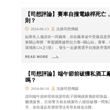
【司想評論】賽車自撞電線桿死亡
則？
2024-06-13
法操司想傳媒
如果有人邀請你一同飆車，你在飆車途中受傷或是
東關山舉辦「華盟國際越野拉力賽─關山站」賽事，
溪埔路124之5號），發生一起參賽選手自撞路旁
男（63年次）傷重不治，副駕朱男（67年次）意識
READ MORE
【司想評論】端午節前破獲私酒工
嗎？
2024-06-10
法操司想傳媒
說到端午節的習俗就是吃粽子跟喝雄黃酒辟邪除蟲
釀酒販售。日前警方就在桃園市八德區破獲一間私酒
升，並依違反菸酒管理法等罪名移送法辦。