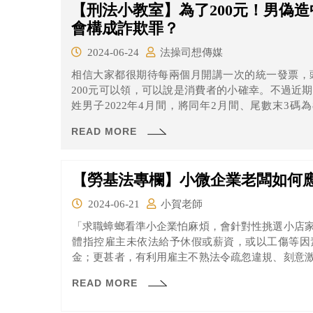
【刑法小教室】為了200元！男偽
會構成詐欺罪？
2024-06-24
法操司想傳媒
相信大家都很期待每兩個月開講一次的統一發票，頭
200元可以領，可以說是消費者的小確幸。不過近
姓男子2022年4月間，將同年2月間、尾數末3碼
516，再於同年4月15日傍晚5點多，拿著變造過的
READ MORE
兌領200元獎金，陳男除了涉犯偽造私文書外，也涉
【勞基法專欄】小微企業老闆如何
2024-06-21
小賀老師
「求職蟑螂看準小企業怕麻煩，會針對性挑選小店
體指控雇主未依法給予休假或薪資，或以工傷等因
金；更甚者，有利用雇主不熟法令疏忽違規、刻意
把柄威脅。」
READ MORE