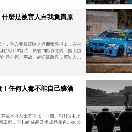
，什麼是被害人自我負責原
死亡，對方要負責嗎？近期報導指出，在台
但在5月26號時，於管制區賽道內（關山鎮
電桿的意外死亡事故。經送醫急救，駕駛人林
清醒，輕微腦震盪。
廠！任何人都不能自己釀酒
，有些不肖人士看準此「商機」就打算私下
工廠，查扣的成品及半成品超過5000公