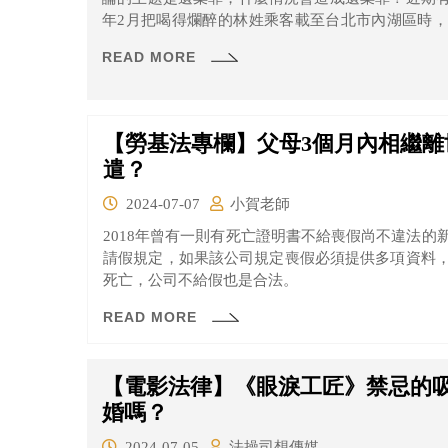
年2月把喝得爛醉的林姓乘客載至台北市內湖區時
丟包，幸路人發現報警，未釀傷害。士林地檢署偵
READ MORE
給予緩起訴機會，條件是向公庫支付3萬元。
【勞基法專欄】父母3個月內相繼離
遣？
2024-07-07
小賀老師
2018年曾有一則有死亡證明書不給喪假尚不違法
請假規定，如果該公司規定喪假必須提供多項資料
死亡，公司不給假也是合法。
READ MORE
【電影法律】《眼淚工匠》禁忌的
婚嗎？
2024-07-05
法操司想傳媒