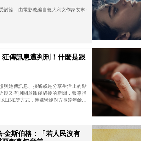
備受討論，由電影改編自義大利女作家艾琳·
，狂傳訊息遭判刑！什麼是跟
想與她傳訊息、接觸或是分享生活上的點
近期又有則關於跟蹤騷擾的新聞，報導指
以LINE等方式，涉嫌騷擾對方長達年餘，
得易科罰金，楊姓男大生騷擾行為高達26
·金斯伯格：「若人民沒有