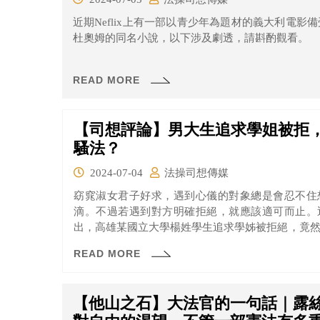
近期Neflix上有一部以青少年為題材的義大利電影
杜奧姆的同名小說，以下涉及劇透，請斟酌觀看。
READ MORE
【司想評論】男大生追求學姐被拒
騷法？
2024-07-04
法操司想傳媒
窈窕淑女君子好求，遇到心儀的對象總是會忍不住
滴。不過若遇到對方明確拒絕，就應該適可而止。
出，高雄某國立大學楊姓學生追求學姊被拒絕，竟然
被橋頭地院依觸犯跟蹤騷擾罪，判處有期徒刑2月，
READ MORE
次。
【他山之石】大法官的一句話｜露絲