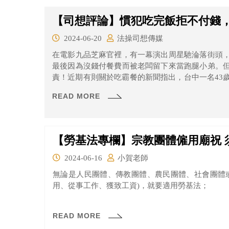
【司想評論】慣犯吃完飯拒不付錢
2024-06-20
法操司想傳媒
在電影九品芝麻官裡，有一幕演出周星馳淪落街頭
最後因為沒錢付餐費而被老闆留下來當跑腿小弟。
責！近期有則關於吃霸餐的新聞指出，台中一名43
都是一下子就被放出來，似乎肚子餓了就找餐廳用
READ MORE
出現了，找平價快炒店點餐吃飯，吃了一兩千塊，店
【勞基法專欄】宗教團體僱用廟祝 
2024-06-16
小賀老師
無論是人民團體、傳教團體、農民團體、社會團體
用、從事工作、獲致工資)，就要適用勞基法；
READ MORE