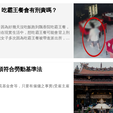
，吃霸王餐會有刑責嗎？
，因為好幾天沒吃飯跑到飄香院吃霸王餐，
但在現實生活中，想吃霸王餐可能會背上刑
歲女子多次因為吃霸王餐被帶進派出所，但
餐，之前吃過高檔燒肉、冰淇淋等，這回又
家要結帳，她才說沒錢。
須符合勞動基準法
或基金會等，只要有僱傭之事實(受雇主雇