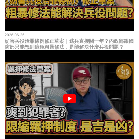
2026-06-26
妨害兵役治罪條例修正草案｜逃兵直接關一年？內政部跟國
防部只能想到這種粗暴修法，是能解決什麼兵役問題？