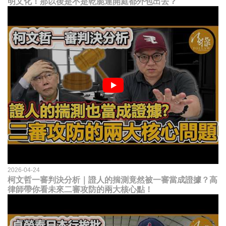
明文化！那以後是不是乾脆連開庭都外包出去？
2026-04-24
柯文哲一審判決分析｜證人的揣測竟然被一審當成證據？高
律師帶你看未來二審攻防的兩大核心點！