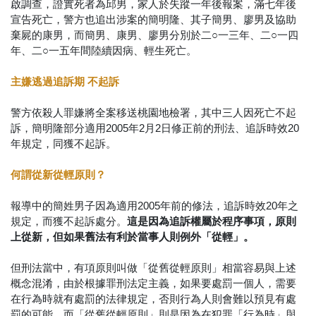
啟調查，證實死者為邱男，家人於失蹤一年後報案，滿七年後
宣告死亡，警方也追出涉案的簡明隆、其子簡男、廖男及協助
棄屍的康男，而簡男、康男、廖男分別於二○一三年、二○一四
年、二○一五年間陸續因病、輕生死亡。
主嫌逃過追訴期 不起訴
警方依殺人罪嫌將全案移送桃園地檢署，其中三人因死亡不起
訴，簡明隆部分適用2005年2月2日修正前的刑法、追訴時效20
年規定，同獲不起訴。
何謂從新從輕原則？
報導中的簡姓男子因為適用2005年前的修法，追訴時效20年之
規定，而獲不起訴處分。
這是因為追訴權屬於程序事項，原則
上從新，但如果舊法有利於當事人則例外「從輕」。
但刑法當中，有項原則叫做「從舊從輕原則」相當容易與上述
概念混淆，由於根據罪刑法定主義，如果要處罰一個人，需要
在行為時就有處罰的法律規定，否則行為人則會難以預見有處
罰的可能。而「從舊從輕原則」則是因為在犯罪「行為時」與