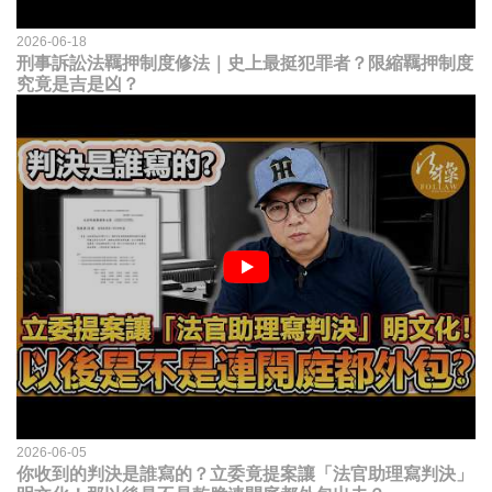
2026-06-18
刑事訴訟法羈押制度修法｜史上最挺犯罪者？限縮羈押制度
究竟是吉是凶？
2026-06-05
你收到的判決是誰寫的？立委竟提案讓「法官助理寫判決」