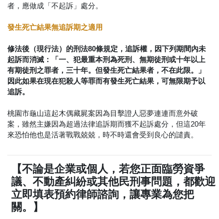
者，應做成「不起訴」處分。
發生死亡結果無追訴期之適用
修法後（現行法）的刑法80條規定，追訴權，因下列期間內未
起訴而消滅：「一、犯最重本刑為死刑、無期徒刑或十年以上
有期徒刑之罪者，三十年。但發生死亡結果者，不在此限。」
因此如果在現在犯殺人等罪而有發生死亡結果，可無限期予以
追訴。
桃園市龜山這起木偶藏屍案因為目擊證人惡夢連連而意外破
案，雖然主嫌因為超過法律追訴期而獲不起訴處分，但這20年
來恐怕他也是活著戰戰兢兢，時不時還會受到良心的譴責。
【不論是企業或個人，若您正面臨勞資爭
議、不動產糾紛或其他民刑事問題，都歡迎
立即填表預約律師諮詢，讓專業為您把
關。】