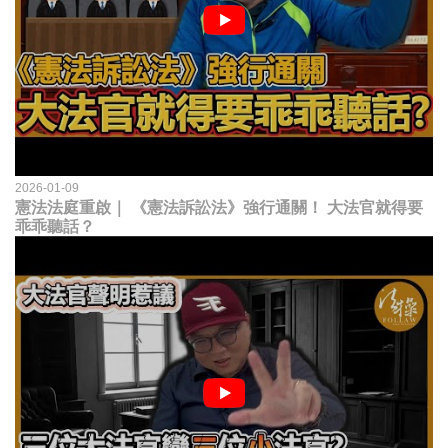
2026-01-09
憲法法庭重啟｜ 《憲法訴訟法》強行通關！ 大法官就得要
乖乖聽話？