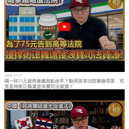
2026-07-17
喝一杯75元超商拿鐵差點坐牢？動用高等法院審微罪案，究
竟是捍衛正義還是浪費司法資源？