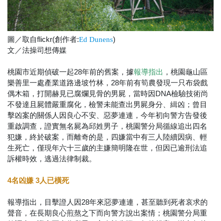
圖／取自flickr(創作者:
)
Ed Dunens
文／法操司想傳媒
桃園市近期偵破一起28年前的舊案，據
，桃園龜山區
報導指出
樂善里一處產業道路邊坡竹林，28年前有筍農發現一只布袋戲
偶木箱，打開赫見已腐爛見骨的男屍，當時因DNA檢驗技術尚
不發達且屍體嚴重腐化，檢警未能查出男屍身分、緝凶；曾目
擊凶案的關係人因良心不安、惡夢連連，今年初向警方告發後
重啟調查，證實無名屍為邱姓男子，桃園警分局循線追出四名
犯嫌，終於破案，而離奇的是，四嫌當中有三人陸續因病、輕
生死亡，僅現年六十三歲的主嫌簡明隆在世，但因已逾刑法追
訴權時效，逃過法律制裁。
4名凶嫌 3人已橫死
報導指出，目擊證人因28年來惡夢連連，甚至聽到死者哀求的
聲音，在長期良心煎熬之下而向警方說出案情；桃園警分局重