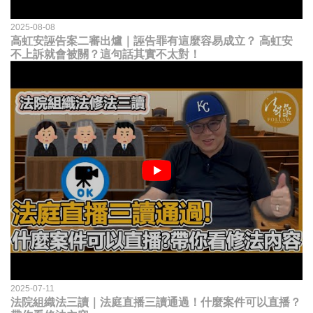
2025-08-08
高虹安誣告案二審出爐｜誣告罪有這麼容易成立？ 高虹安
不上訴就會被關？這句話其實不太對！
2025-07-11
法院組織法三讀｜法庭直播三讀通過！什麼案件可以直播？