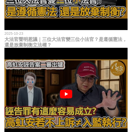
2025-10-23
大法官聲明惹議｜三位大法官變三位小法官？是遵循憲法，
還是放棄制衡立法權？