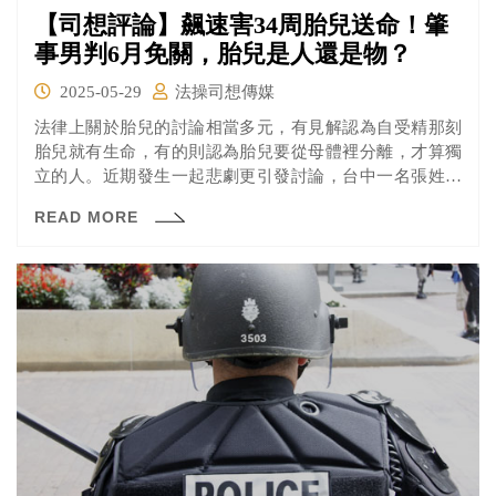
【司想評論】飆速害34周胎兒送命！肇
事男判6月免關，胎兒是人還是物？
2025-05-29
法操司想傳媒
法律上關於胎兒的討論相當多元，有見解認為自受精那刻
胎兒就有生命，有的則認為胎兒要從母體裡分離，才算獨
立的人。近期發生一起悲劇更引發討論，台中一名張姓男
子去年在台74線道路飆車，開著奧迪進口車以時速168公里
READ MORE
的在快速道路飆車，追撞黃女夫妻，讓她腹中已經34周的
胎兒保不住，當時黃女律師主張以過失致死偵辦，但寶寶
未出生，依法不屬自然人等同「物品」，最後檢方僅依導
致夫妻受傷的過失傷害起訴，近日地院輕判六月。在法律
上未出生的胎兒等同「物品」，無疑又讓這個媽媽痛失孩
子後又在審理中備受打擊。