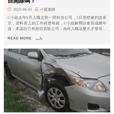
自開除嗎？
2025-06-01
小賀老師
C小姐去年9月入職北部一間科技公司，5日突然被約談表
示，資料表上的工作經歷有錯，C小姐解釋誤會寫成總年
資，承認自己有錯但質疑公司，為何入職這麼久才發現，
並強調公司要求簽署「自願離職單」，原因還要選「職涯
READ MORE
規劃」。