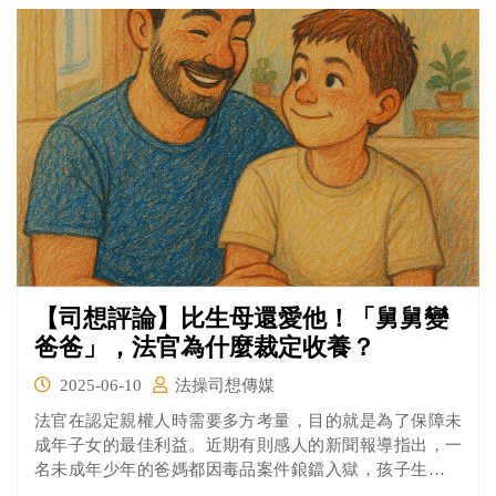
局、軍方共組專案小組，追查出湯女前男友陳男涉重嫌，
在清明節前找到湯父骨灰甕，發還家屬。
【司想評論】比生母還愛他！「舅舅變
爸爸」，法官為什麼裁定收養？
2025-06-10
法操司想傳媒
法官在認定親權人時需要多方考量，目的就是為了保障未
成年子女的最佳利益。近期有則感人的新聞報導指出，一
名未成年少年的爸媽都因毒品案件鋃鐺入獄，孩子生下之
後幾乎沒有盡過當父母的一絲責任，少年父親已經7年沒有