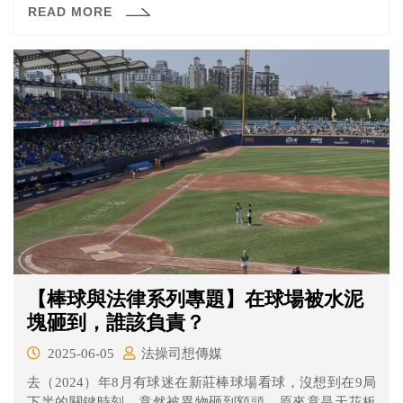
READ MORE
任何消息，母親則還在獄中服刑，照顧孩子的重擔就落在
舅舅身上。法院裁定生父母停止親權，交給舅舅擔任監護
人，雖然沒有照護孩子的經驗，但男子沒有怨言，真的學
習如何當個「爸爸」。
【棒球與法律系列專題】在球場被水泥
塊砸到，誰該負責？
2025-06-05
法操司想傳媒
去（2024）年8月有球迷在新莊棒球場看球，沒想到在9局
下半的關鍵時刻，竟然被異物砸到額頭，原來竟是天花板