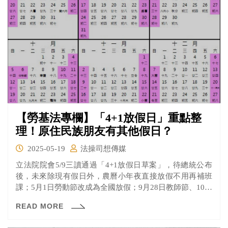
【勞基法專欄】「4+1放假日」重點整
理！原住民族朋友有其他假日？
2025-05-19
法操司想傳媒
立法院院會5/9三讀通過「4+1放假日草案」，待總統公布
後，未來除現有假日外，農曆小年夜直接放假不用再補班
課；5月1日勞動節改成為全國放假；9月28日教師節、10月
25日台灣光復暨古寧頭大捷紀念日、12月25日行憲紀念日
READ MORE
回歸放假行列。行政院人事行政總處將於條例生效後配合
重新公告114年政府行政機關辦公日曆表；另有關115年政