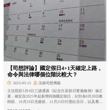
府行政機關辦公日曆規劃將持續蒐整各界意見，於核定後
公告。
【司想評論】國定假日4+1天確定上路，
命令與法律哪個位階比較大？
2025-05-15
法操司想傳媒
立法院於5月9日三讀通過《紀念日及節日實施條例》修正
案，確定自2025年起新增四個國定假日，分別為9月28日教
師節、10月25日光復節、12月25日行憲紀念日，以及農曆
小年夜。同時，5月1日勞動節也正式納入為全國適用的放