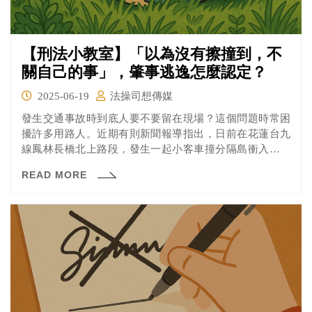
【刑法小教室】「以為沒有擦撞到，不
關自己的事」，肇事逃逸怎麼認定？
2025-06-19
法操司想傳媒
發生交通事故時到底人要不要留在現場？這個問題時常困
擾許多用路人。近期有則新聞報導指出，日前在花蓮台九
線鳳林長橋北上路段，發生一起小客車撞分隔島衝入田地
車禍，警方調閱路口監視器發現肇事原因竟是，一台機車
READ MORE
違規左轉，導致汽車駕駛突然閃避撞上分隔島才釀成事
故，共造成車上4人受傷送醫，所幸送醫治療皆無性命危
險。