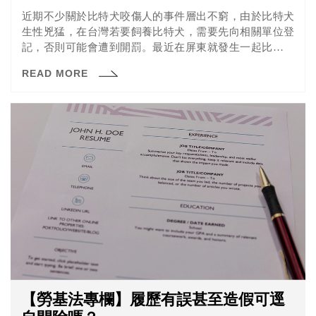
近期不少關於比特犬咬傷人的事件層出不窮，由於比特犬
生性兇猛，在台灣若要飼養比特犬，需要先向相關單位登
記，否則可能會遭到開罰。最近在屏東就發生一起比特犬
咬死柴犬的事件，比特犬在街頭緊咬柴犬，現場民眾發現
READ MORE
趕緊持棍棒、掃把工具試圖將兩隻狗分開，比特犬仍緊咬
不鬆口，最後柴犬傷重不治、比特犬也死亡。
【勞基法專欄】履歷有誤甚至造假可逕