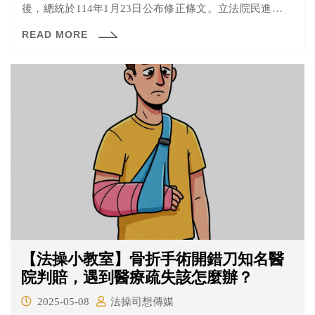
後，總統於114年1月23日公布修正條文。立法院民進黨黨
團認為藍白所主導的修法過程未經過充分討論、具有嚴重
READ MORE
瑕疵，例如三讀時僅韓國瑜主席僅詢問「請問院會有無文
字修正」後隨即宣布三讀通過，漠視民進黨團反對意見，
因此向憲法法庭提起法規範解釋。
【法操小教室】骨折手術開錯刀知名醫
院判賠，遇到醫療疏失該怎麼辦？
2025-05-08
法操司想傳媒