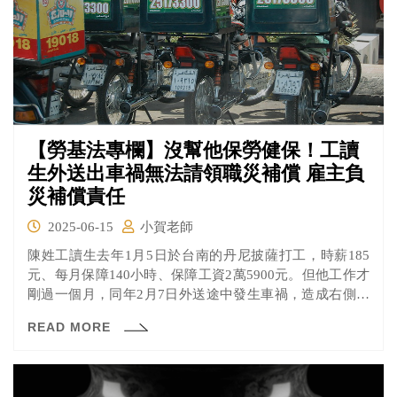
【勞基法專欄】沒幫他保勞健保！工讀
生外送出車禍無法請領職災補償 雇主負
災補償責任
2025-06-15
小賀老師
陳姓工讀生去年1月5日於台南的丹尼披薩打工，時薪185
元、每月保障140小時、保障工資2萬5900元。但他工作才
剛過一個月，同年2月7日外送途中發生車禍，造成右側脛
骨平台與股骨頭骨折脫臼，住院8天、需專人照護並休養3
READ MORE
個月，僱傭關係在同年的5月7日終止。黃姓老闆包了5,000
元慰問金就把他踢出工作群組，他要請勞保理賠時，才得
知老闆沒有替他保勞、健保，導致他無法請領職災補償，
雖然黃老闆強調，自己不是車禍的加害人，但台南地院認