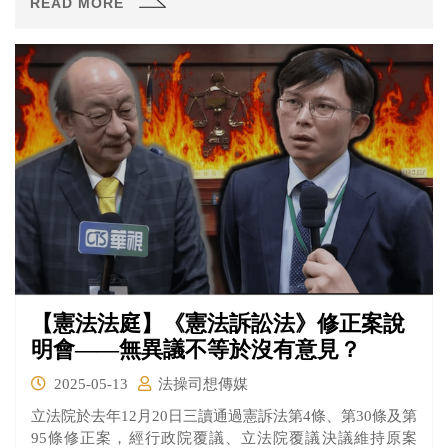
READ MORE
假日，不再僅限勞工適用。 不少人對於新增加的國定假日
感到開心，已經計畫好出國旅遊，但也有勞工表示放假變
多代表他們加班也要變多。在國定假日4+1天上路前，台灣
有哪些可以放假的國定假日呢？這次修法還將原本只有在
行政命令位階的《紀念日及節日實施辦法》提高到法律位
階，行政命令與法律有什麼不同呢？讓法操為您說明！
【憲法法庭】《憲法訴訟法》修正案說
明會——無異議不等於沒有意見？
2025-05-13
法操司想傳媒
立法院於去年12月20日三讀通過憲訴法第4條、第30條及第
95條修正案，經行政院覆議、立法院覆議決議維持原案