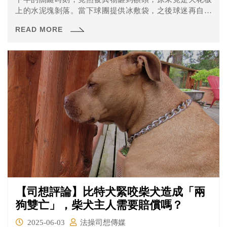
上的水泥塊剝落。當下球團提供冰敷袋，之後球迷再自行
就醫，診斷為輕微腦震盪。
READ MORE
【司想評論】比特犬緊咬柴犬造成「兩
狗雙亡」，柴犬主人需要賠償嗎？
2025-06-03
法操司想傳媒