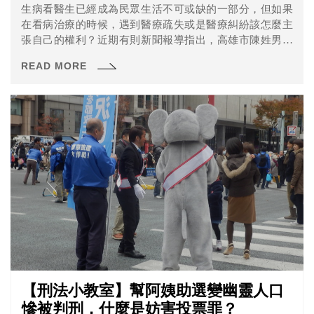
生病看醫生已經成為民眾生活不可或缺的一部分，但如果
在看病治療的時候，遇到醫療疏失或是醫療糾紛該怎麼主
張自己的權利？近期有則新聞報導指出，高雄市陳姓男子
右手酸痛，到知名醫院治療後，發現醫生所做的骨折手
READ MORE
術，與他簽署同意書內容不符，要求賠償524萬元，高等法
院高雄分院認為有醫療疏失，判決賠償30萬元。
【刑法小教室】幫阿姨助選變幽靈人口
慘被判刑，什麼是妨害投票罪？