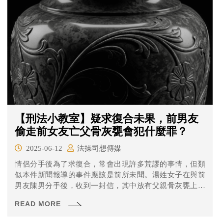
為，雇主依法要負擔職災補償責任，判賠22萬元及補提勞
退金，全案定讞。
【刑法小教室】疑求復合未果，前男友
偷走前女友亡父骨灰甕會犯什麼罪？
2025-06-12
法操司想傳媒
情侶分手後為了求復合，常會出現許多荒謬的事情，但類
似本件新聞報導的事件應該是前所未聞。湯姓女子在與前
男友陳男分手後，收到一封信，其中放有父親骨灰甕上的
遺照，附帶一句恐嚇讓骨灰甕消失的字條，湯女嚇得報
READ MORE
案，並通報父親骨灰安奉的國軍公墓，一查赫見父親靈骨
塔位中骨灰甕、旌忠狀都被偷走；樹林警分局、汐止警分