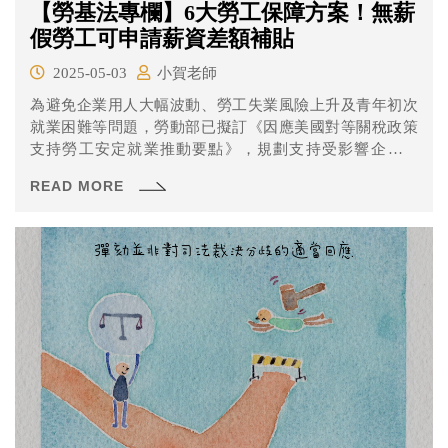
【勞基法專欄】6大勞工保障方案！無薪
假勞工可申請薪資差額補貼
2025-05-03
小賀老師
為避免企業用人大幅波動、勞工失業風險上升及青年初次
就業困難等問題，勞動部已擬訂《因應美國對等關稅政策
支持勞工安定就業推動要點》，規劃支持受影響企業辦
訓、減班休息勞工再充電、維持僱用安定、整合型就業服
READ MORE
務、鼓勵青年參加政策性產業訓練課程、初次尋職青年就
業促進等六大工作項目。