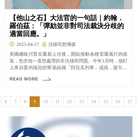
【他山之石】大法官的一句話｜約翰．
羅伯茲：「彈劾並非對司法裁決分歧的
適當回應。」
2025-04-27
法操司想傳媒
美國總統川普在重新上任後，開始推動各種雷厲風行的政
策，包含他一直想處理的非法移民問題。今年3月時，他盯
上來自委內瑞拉的幫派組織「阿拉瓜列車」成員，援引18
世紀戰時法條《外國敵人法》（Alien Enemies Act），將
READ MORE
250多名黑幫非法移民「打包」並以飛機送往薩爾瓦多的監
獄。
6
7
8
9
10
11
12
13
14
15
16
17