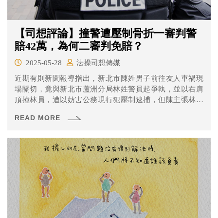
【司想評論】撞警遭壓制骨折一審判警
賠42萬，為何二審判免賠？
2025-05-28
法操司想傳媒
近期有則新聞報導指出，新北市陳姓男子前往友人車禍現
場關切，竟與新北市蘆洲分局林姓警員起爭執，並以右肩
頂撞林員，遭以妨害公務現行犯壓制逮捕，但陳主張林員
使用警力不當，造成他骨折受傷，求償三百十五萬元，一
READ MORE
審判決林員須賠償四十二萬多元，兩造均不服上訴；高等
法院認為，陳刻意頂撞林員，藉以阻擋林員執行警察職務
而遭逮捕，陳因拒不配合掙扎抵抗受傷，林員無賠償責
任，逆轉改判免賠。可上訴。