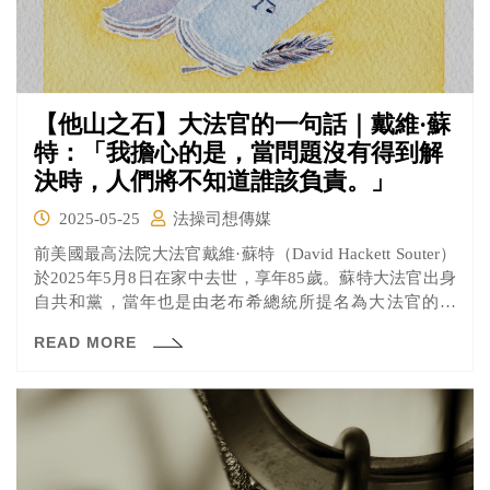
【他山之石】大法官的一句話｜戴維·蘇
特：「我擔心的是，當問題沒有得到解
決時，人們將不知道誰該負責。」
2025-05-25
法操司想傳媒
前美國最高法院大法官戴維·蘇特（David Hackett Souter）
於2025年5月8日在家中去世，享年85歲。蘇特大法官出身
自共和黨，當年也是由老布希總統所提名為大法官的人
選，不過他的風格卻是傾向自由派，在墮胎權、宗教自由
READ MORE
等等議題上都能看出他的立場。