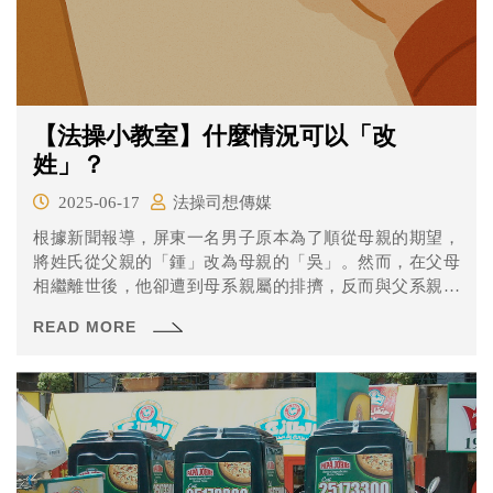
【法操小教室】什麼情況可以「改
姓」？
2025-06-17
法操司想傳媒
根據新聞報導，屏東一名男子原本為了順從母親的期望，
將姓氏從父親的「鍾」改為母親的「吳」。然而，在父母
相繼離世後，他卻遭到母系親屬的排擠，反而與父系親屬
關係更加緊密。有鑑於此，他與子女討論後，決定向法院
READ MORE
聲請改回父姓。