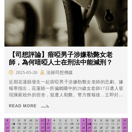
【司想評論】瘖啞男子涉嫌勒斃女老
師，為何喑啞人士在刑法中能減刑？
2025-05-20
法操司想傳媒
近期花蓮縣發生一起瘖啞男子涉嫌勒斃女老師的悲劇。據
報導指出，花蓮縣一所偏鄉國中的29歲女老師17日遭人發
現陳屍校外的宿舍，疑遭人勒斃。警方獲報後，立即封鎖
現場進行採證，發現女老師的手機遺失、衣褲不整，警方
READ MORE
從監視器當中鎖定26劉姓瘖啞男子涉有重嫌，動員眾多警
力在劉男經常出沒處搜索，終於在海堤附近的防風林找到
疑似意圖畏罪輕生的劉男，卻因樹枝太細斷裂，當場被警
方逮捕。