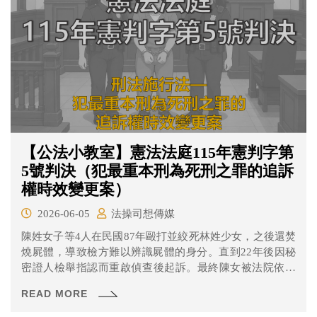
【公法小教室】憲法法庭115年憲判字第
5號判決（犯最重本刑為死刑之罪的追訴
權時效變更案）
2026-06-05
法操司想傳媒
陳姓女子等4人在民國87年毆打並絞死林姓少女，之後還焚
燒屍體，導致檢方難以辨識屍體的身分。直到22年後因秘
密證人檢舉指認而重啟偵查後起訴。最終陳女被法院依殺
人罪判處有期徒刑14年6月（臺灣高等法院110年度矚上重
READ MORE
訴字第13號刑事判決、最高法院110年度台上字第5664號刑
事判決）。