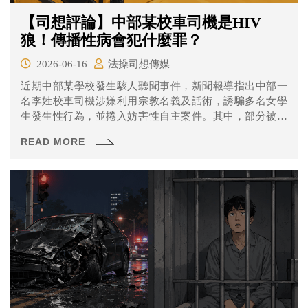
【司想評論】中部某校車司機是HIV
狼！傳播性病會犯什麼罪？
2026-06-16
法操司想傳媒
近期中部某學校發生駭人聽聞事件，新聞報導指出中部一
名李姓校車司機涉嫌利用宗教名義及話術，誘騙多名女學
生發生性行為，並捲入妨害性自主案件。其中，部分被害
人在事後檢驗時發現感染人類免疫缺乏病毒（HIV），引發
READ MORE
社會關注。