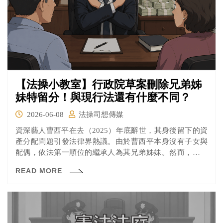
【法操小教室】行政院草案刪除兄弟姊
妹特留分！與現行法還有什麼不同？
2026-06-08
法操司想傳媒
資深藝人曹西平在去（2025）年底辭世，其身後留下的資
產分配問題引發法律界熱議。由於曹西平本身沒有子女與
配偶，依法第一順位的繼承人為其兄弟姊妹。然而，曹西
平生前曾多次在訪談中公開表示，自己與血親手足感情決
READ MORE
裂，甚至立下狠話「絕對不讓我們姓曹的拿到一毛錢」。
這起事件，也再次激起了民間廢除兄弟姊妹特留分的強烈
聲浪。