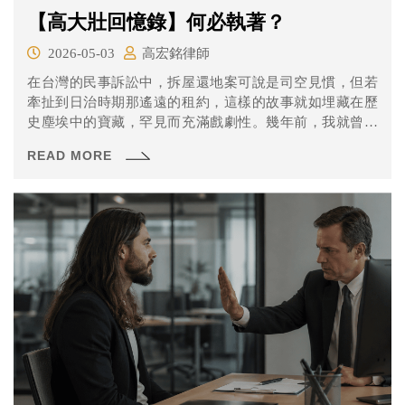
【高大壯回憶錄】何必執著？
2026-05-03
高宏銘律師
在台灣的民事訴訟中，拆屋還地案可說是司空見慣，但若
牽扯到日治時期那遙遠的租約，這樣的故事就如埋藏在歷
史塵埃中的寶藏，罕見而充滿戲劇性。幾年前，我就曾接
手一樁案件，它像一場穿越時空的拉鋸戰，從1916年的日
READ MORE
本大正時代，一路延續到現代法庭，到最後更讓我深刻體
會到執著的代價。