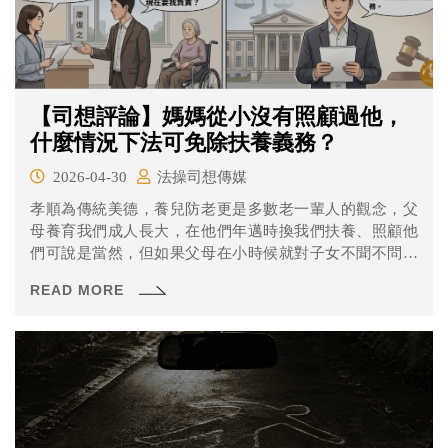
【司想評論】媽媽從小沒有照顧過他，
什麼情況下法可免除扶養義務？
2026-04-30
法操司想傳媒
孝順為傳統美德，養兒防老更是多數老一輩人的觀念，父
母養育我們成人長大，在他們年邁時換我們扶養、照顧他
們可說是當然，但如果父母在小時候就對子女不聞不問，
換子女長大後；父母年邁時，可以反過來請求字女扶養
READ MORE
嗎？