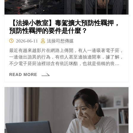
【法操小教室】毒駕擴大預防性羈押，
預防性羈押的要件是什麼？
2026-06-11
法操司想傳媒
最近有越來越影片在網路上傳開，有人一邊吸著電子菸，
一邊做出詭異的行為，有些人甚至邊抽邊開車，據了解，
不少電子菸菸油裡頭含有依託咪酯，也就是俗稱的喪屍菸
彈，這是一種中樞神經鎮定劑，使用者吸入後，會在數十
READ MORE
秒內產生酥麻放鬆感，但隨即伴隨昏迷、意識不清與身體
痙攣等副作用。