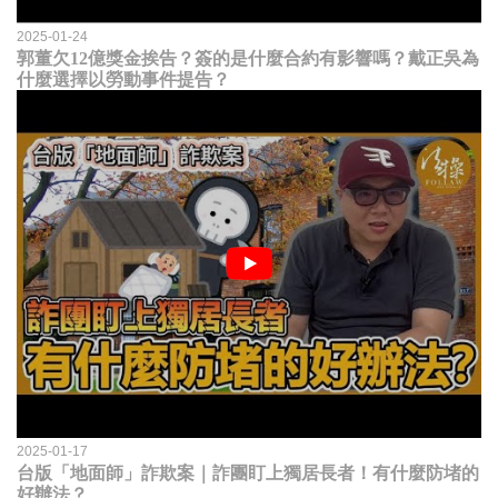
2025-01-24
郭董欠12億獎金挨告？簽的是什麼合約有影響嗎？戴正吳為
什麼選擇以勞動事件提告？
2025-01-17
台版「地面師」詐欺案｜詐團盯上獨居長者！有什麼防堵的
好辦法？