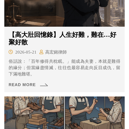
【高大壯回憶錄】人生好難，難在…好
聚好散
2026-05-21
高宏銘律師
俗話說：「百年修得共枕眠。」能成為夫妻，本就是難得
的緣分；但當緣盡情滅，往往也最容易走向反目成仇，留
下滿地難堪。
READ MORE