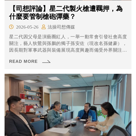
【司想評論】星二代製火槍遭羈押，為
什麼要管制槍砲彈藥？
2026-05-26
法操司想傳媒
星二代因父母是演藝圈紅人，一舉一動常會引發社會高度
關注，藝人狄鶯與孫鵬的獨子孫安佐（現改名孫健豪），
因長期對軍事武器與裝備展現高度興趣而備受外界關注。
近日新聞報導指出，他在IG上發布一段名為「2026年新發
READ MORE
明」的影片，內容顯示他於北投河堤測試自製「瓦斯噴火
槍」，畫面曝光後立刻引起警方與檢調單位注意。