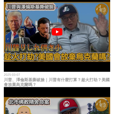
2025-03-07
川普、澤倫斯基撕破臉｜川普有什麼打算？趁火打劫？美國
會放棄烏克蘭嗎？