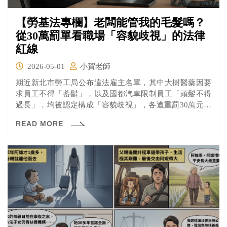
【勞基法專欄】老闆能管我的毛髮嗎？
從30萬罰單看職場「容貌歧視」的法律
紅線
2026-05-01
小賀老師
期近新北市勞工局公布違法雇主名單，其中大樹醫藥因要
求員工不得「蓄鬍」，以及國都汽車限制員工「頭髮不得
過長」，均被認定構成「容貌歧視」，各遭重罰30萬元。
這不僅是對於個別企業的警示，更代表勞動主管機關對於
READ MORE
勞工人格權的保護已日益趨嚴。