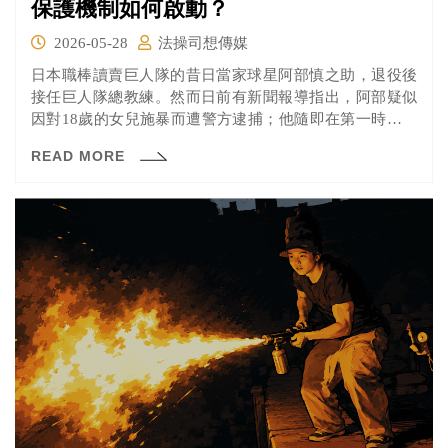
保護機制如何啟動？
2026-05-28
法操司想傳媒
日本職棒讀賣巨人隊的昔日當家球星阿部慎之助，退役後
接任巨人隊總教練。然而日前有新聞報導指出，阿部疑似
因對18歲的女兒施暴而遭警方逮捕；他隨即在第一時間向
球團請辭總教練職務，並表示「我玷污了擁有悠久傳統的
READ MORE
巨人軍監督之名」。這起事件在當時震驚各界，也讓他瞬
間成為輿論撻伐的對象。