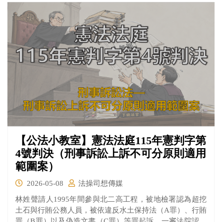
【公法小教室】憲法法庭115年憲判字第
4號判決（刑事訴訟上訴不可分原則適用
範圍案）
2026-05-08
法操司想傳媒
林姓聲請人1995年間參與北二高工程，被地檢署認為超挖
土石與行賄公務人員，被依違反水土保持法（A罪）、行賄
罪（B罪）以及偽造文書（C罪）等罪起訴。一審法院認為