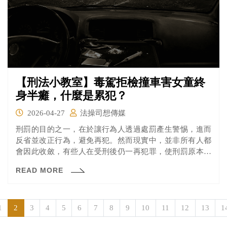
【刑法小教室】毒駕拒檢撞車害女童終
身半癱，什麼是累犯？
2026-04-27
法操司想傳媒
刑罰的目的之一，在於讓行為人透過處罰產生警惕，進而
反省並改正行為，避免再犯。然而現實中，並非所有人都
會因此收斂，有些人在受刑後仍一再犯罪，使刑罰原本的
嚇阻與預防功能大打折扣。
READ MORE
1
2
3
4
5
6
7
8
9
10
11
12
13
1