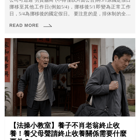
挪移至其他工作日(例如5/4)，挪移後5/1即變為正常工作
日，5/4為挪移後的國定假日。 要注意的是，排休制的全時
人員，除了應確認總休假天數足夠以外(例假+休息日+國定
READ MORE
假日)，應確明挪移後的國定假日日期，以避免少計休假天
數。
【法操小教室】養子不肖老翁終止收
養！養父母聲請終止收養關係需要什麼