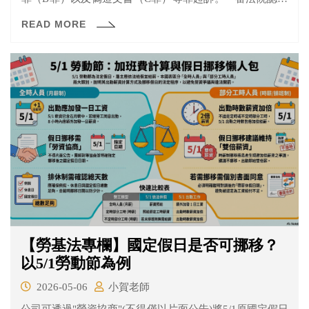
林男犯A罪，但B罪不成立、C罪無證據證明，二審亦認為
READ MORE
犯A罪，B、C無罪（C罪不得上訴）。
【勞基法專欄】國定假日是否可挪移？
以5/1勞動節為例
2026-05-06
小賀老師
公司可透過"勞資協商"(不得僅以片面公告)將5/1原國定假日