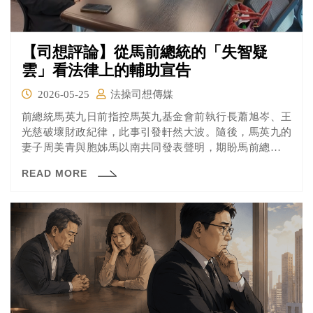
【司想評論】從馬前總統的「失智疑
雲」看法律上的輔助宣告
2026-05-25
法操司想傳媒
前總統馬英九日前指控馬英九基金會前執行長蕭旭岑、王
光慈破壞財政紀律，此事引發軒然大波。隨後，馬英九的
妻子周美青與胞姊馬以南共同發表聲明，期盼馬前總統能
正式退休、安享晚年。此外，外界盛傳馬以南已於上週五
READ MORE
向台北地方法院遞狀，據了解其聲請案由為「輔助宣
告」，而台北地院隨後也證實該案已分案完畢。