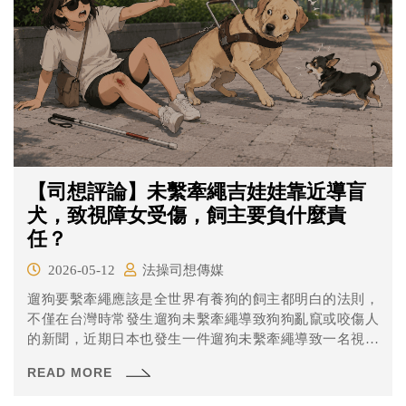
【司想評論】未繫牽繩吉娃娃靠近導盲
犬，致視障女受傷，飼主要負什麼責
任？
2026-05-12
法操司想傳媒
遛狗要繫牽繩應該是全世界有養狗的飼主都明白的法則，
不僅在台灣時常發生遛狗未繫牽繩導致狗狗亂竄或咬傷人
的新聞，近期日本也發生一件遛狗未繫牽繩導致一名視覺
障礙女性受傷的事件。
READ MORE