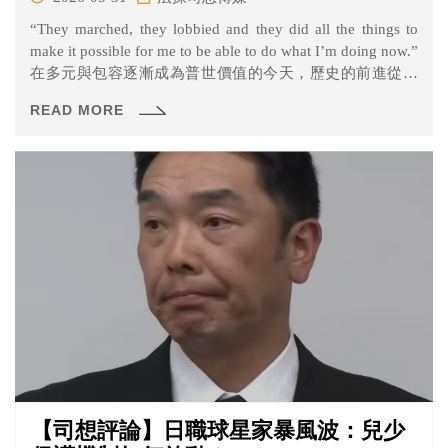
“They marched, they lobbied and they did all the things to
make it possible for me to be able to do what I’m doing now.”
在多元與包容逐漸成為普世價值的今天，歷史的前進從未
停下腳步。2026年5月12日，美國最高法院大法官凱坦吉·
READ MORE
布朗·傑克森（Ketanji Brown Jackson）出席了南衛理公會
大學（SMU）的講座時，她分享了自己從邁阿密成長到登
上國家最高司法殿堂的歷史性心路歷程。而她在演講中提
及的一句話，不僅概括了她個人的人生，更引發了關於世
代努力與社會平等的深刻省思：「他們進行了抗議、遊
說，並盡一切努力，為我現在所能做的事情創造了條
件。」
【司想評論】日職球星家暴風波：兒少