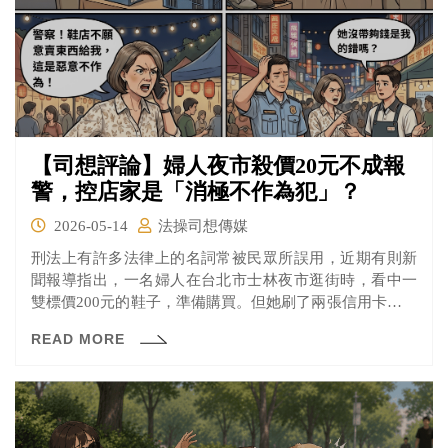
【司想評論】婦人夜市殺價20元不成報
警，控店家是「消極不作為犯」？
2026-05-14
法操司想傳媒
刑法上有許多法律上的名詞常被民眾所誤用，近期有則新
聞報導指出，一名婦人在台北市士林夜市逛街時，看中一
雙標價200元的鞋子，準備購買。但她刷了兩張信用卡都無
法成功付款，身上現金也只有180元，差了20元。店家因此
READ MORE
表示無法成交，也不願降價。沒想到婦人不願離開，堅持
要用180元買下鞋子，雙方僵持不下，甚至還報警請警方到
場「處理」。警方到場後，婦人竟指控店家構成刑法上的
「消極不作為犯」，讓員警當場傻眼。