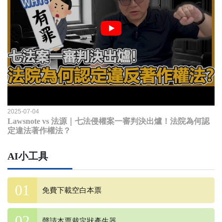
2025-07-04
Lawsnote vs 法源｜七法侵權案一審判決出爐！法院為何認
定違法著作權法？
AI小工具
免費下載空白本票
聲請本票裁定狀產生器