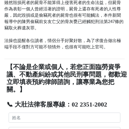
雖然毀損死者的屍骨不能算得上侵害死者的生命法益，但屍骨
作為表彰一個人曾經活著的證明，屍骨上還存有死者的人性尊
嚴，因此毀損或是偷竊死者的屍骨也很有可能觸法，本件新聞
報導中的陳男偷竊前女友亡父的骨灰甕已經觸犯刑法第247條的
竊取火葬遺灰罪。
法操也提醒各位讀者，情侶分手好聚好散，為了求復合做出極
端手段不僅對方可能不領情外，也很有可能吃上官司。
【不論是企業或個人，若您正面臨勞資爭
議、不動產糾紛或其他民刑事問題，都歡迎
立即填表預約律師諮詢，讓專業為您把
關。】
📞 大壯法律客服專線：02 2351-2002