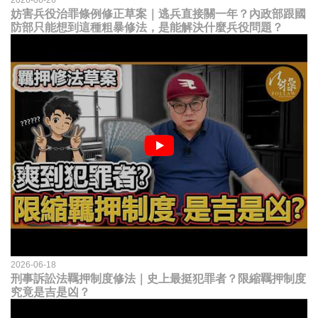
妨害兵役治罪條例修正草案｜逃兵直接關一年？內政部跟國
防部只能想到這種粗暴修法，是能解決什麼兵役問題？
2026-06-18
刑事訴訟法羈押制度修法｜史上最挺犯罪者？限縮羈押制度
究竟是吉是凶？