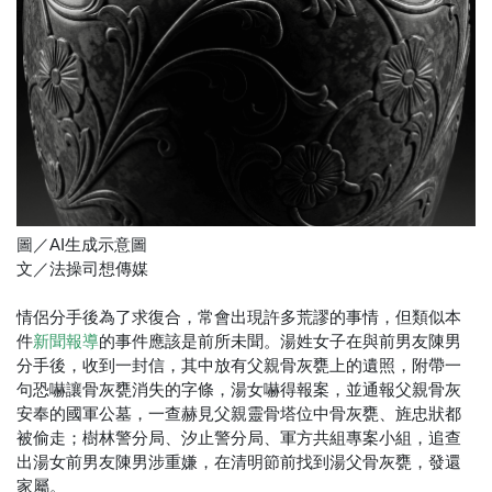
圖／AI生成示意圖
文／法操司想傳媒
情侶分手後為了求復合，常會出現許多荒謬的事情，但類似本
件
的事件應該是前所未聞。湯姓女子在與前男友陳男
新聞報導
分手後，收到一封信，其中放有父親骨灰甕上的遺照，附帶一
句恐嚇讓骨灰甕消失的字條，湯女嚇得報案，並通報父親骨灰
安奉的國軍公墓，一查赫見父親靈骨塔位中骨灰甕、旌忠狀都
被偷走；樹林警分局、汐止警分局、軍方共組專案小組，追查
出湯女前男友陳男涉重嫌，在清明節前找到湯父骨灰甕，發還
家屬。