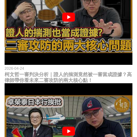
2026-04-24
柯文哲一審判決分析｜證人的揣測竟然被一審當成證據？高
律師帶你看未來二審攻防的兩大核心點！