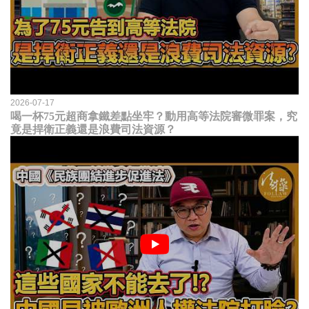
2026-07-17
喝一杯75元超商拿鐵差點坐牢？動用高等法院審微罪案，究
竟是捍衛正義還是浪費司法資源？