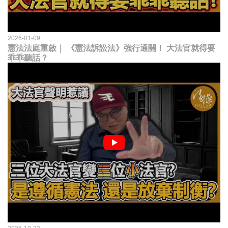
2026-01-09
憲法法庭重啟｜ 《憲法訴訟法》強行通關！ 大法官就得要
乖乖聽話？