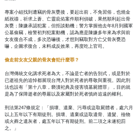
專案小組找到遭竊的骨灰甕後，要起出前，不免習俗，也燒金
紙祝禱，祈求上蒼、亡靈庇佑案件順利偵破，果然順利起出骨
灰甕；陳嫌承認犯案，但拒談動機；警方掌握他去年8月到國軍
公墓偷竊，檢警初判犯案動機，認為應是陳嫌多年來為求與前
女友復合不成，多次恐嚇後，才想到竊取對方亡父骨灰甕恐
嚇，企圖求復合，未料成反效果，再度吃上官司。
偷走前女友父親的骨灰會犯什麼罪？
台灣傳統文化講求死者為大，不論是亡者的告別式，或是對於
已逝祖先的追悼都展現台灣人對於死者的尊敬與重視。因此刑
法也設有「第十八章，褻瀆祀典及侵害墳墓屍體罪」，目的就
是為了保障逝者的尊嚴以及家屬對於死者慎終追遠的權利。
刑法第247條規定：「損壞、遺棄、污辱或盜取屍體者，處六月
以上五年以下有期徒刑。損壞、遺棄或盜取遺骨、遺髮、殮物
或火葬之遺灰者，處五年以下有期徒刑。前二項之未遂犯罰
之。」