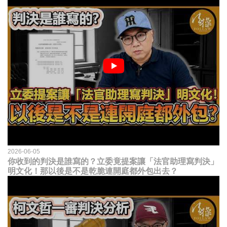
2026-06-05
你收到的判決是誰寫的？立委竟提案讓「法官助理寫判決」
明文化！那以後是不是乾脆連開庭都外包出去？