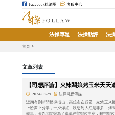
Facebook粉絲團
客服中心
法操專題
法操點評
法
首頁
文章列表
【司想評論】火辣闆娘烤玉米天天
2024-08-29
法操司想傳媒
近期有則新聞報導指出，高雄市左營區一家烤玉米
上臉書上分享，一夕爆紅，沒想到人紅是非多，烤
導單，張姓老闆娘為了繼續經營攤位生意，將把攤位