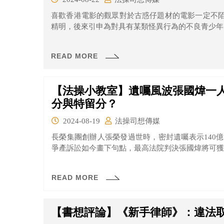
喜歡香港電影的觀眾對於古惑仔題材的電影一定不
精明，後來引申為對具有某類怪異行為的不良青少年
READ MORE
【法操小教室】遺囑風波張國煒一人
分與特留分？
2024-08-19
法操司想傳媒
長榮集團創辦人張榮發過世時，密封遺囑表示140
爭產訴訟如今畫下句點，最高法院判決張國煒將可獲逾
READ MORE
【書想評論】《新手律師》：違法