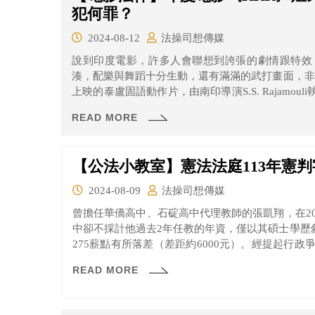
犯何罪？
2024-08-12
法操司想傳媒
說到印度電影，許多人會聯想到誇張的劇情跟特效
湊，配樂與舞蹈十分生動，還有滿滿的武打畫面，非常值
上映的泰盧固語動作片，由南印導演S.S. Rajamouli執
Rudhiraṁ」， 在泰盧固語中意為「崛起、怒吼
READ MORE
如何被壓迫，最後憤而起義。
【公法小教室】憲法法庭113年憲判
2024-08-09
法操司想傳媒
曾擔任華僑高中、石碇高中代理教師的張凱翔，在2
中卻不採計他過去2年任教的年資，僅以其碩士學歷敘定
275薪點有所落差（差距約6000元）。經提起行
法審查，主張教師法第35條第2項等規定牴觸憲法
READ MORE
釋字第707號之意旨等。