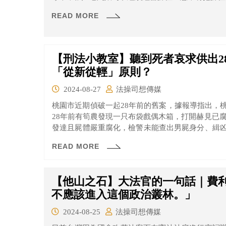
READ MORE
【刑法小教室】聽到死者哀求供出2
「從新從輕」原則？
2024-08-27
法操司想傳媒
桃園市近期偵破一起28年前的舊案，據報導指出，
28年前有筍農發現一只布袋戲偶木箱，打開赫見已
發達且屍體嚴重腐化，檢警未能查出男屍身分、緝
連連，今年初向警方告發後重啟調查，證實無名屍
READ MORE
嫌，終於破案，而離奇的是，四嫌當中有三人陸續
明隆在世，但因已逾刑法追訴權時效，逃過法律制裁
【他山之石】大法官的一句話｜費利
不應該進入這個政治叢林。」
2024-08-25
法操司想傳媒