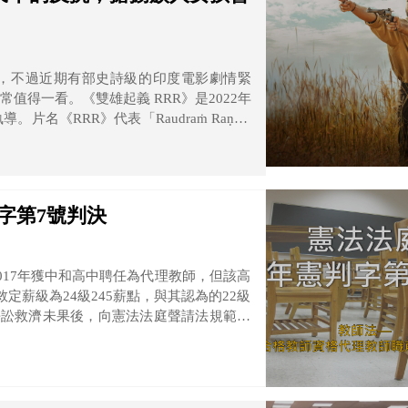
，不過近期有部史詩級的印度電影劇情緊
得一看。《雙雄起義 RRR》是2022年
導。片名《RRR》代表「Raudraṁ Raṇaṁ
、反抗」，故事描述在英國殖民下，印度人民是
字第7號判決
017年獲中和高中聘任為代理教師，但該高
薪級為24級245薪點，與其認為的22級
政爭訟救濟未果後，向憲法法庭聲請法規範憲
授權明確性原則、平等原則、侵害財產權及