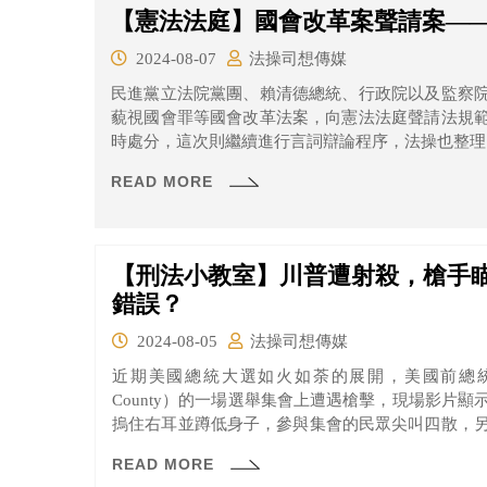
【憲法法庭】國會改革案聲請案—
2024-08-07
法操司想傳媒
民進黨立法院黨團、賴清德總統、行政院以及監察
藐視國會罪等國會改革法案，向憲法法庭聲請法規
時處分，這次則繼續進行言詞辯論程序，法操也整理
READ MORE
【刑法小教室】川普遭射殺，槍手
錯誤？
2024-08-05
法操司想傳媒
近期美國總統大選如火如荼的展開，美國前總統川普
County）的一場選舉集會上遭遇槍擊，現場影片
摀住右耳並蹲低身子，參與集會的民眾尖叫四散，
保住了川普一命。
READ MORE