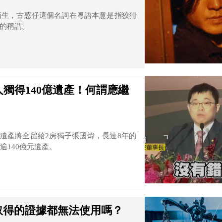
陌生，古惑仔這個名詞在粵語本意是指狡猾
的稱謂。
獨得140億遺產！何謂應繼
億遺產將全留給2房獨子張國煒，長達8年的
140億元遺產。
取得的證據都無法使用嗎？