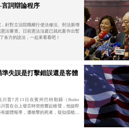
—言詞辯論程序
院，針對立法院職權行使法修法、刑法新增
範憲法審查。日前憲法法庭已就此案作出暫
了各方的說法，一起來看看吧！
瞄準失誤是打擊錯誤還是客體
7月13日在賓州巴特勒縣（Butler
顯示川普在台上發言時突然響起槍聲，他旋即
另有媒體報導，遭槍擊的死者，疑似擋槍，