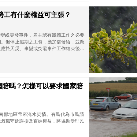
勞工有什麼權益可主張？
期。但停止假期之工資，應加倍發給，並應
上應於天災、事變或突發事件工作結束後旋
國賠嗎？怎樣可以要求國家賠
南部地區帶來淹水災情。有民代為市民請
怠忽職守延誤損及百姓權益，將協助受理民