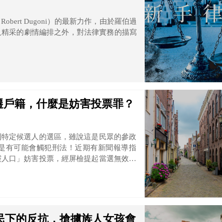
ert Dugoni）的最新力作，由於羅伯過
及精采的劇情編排之外，對法律實務的描寫
遷戶籍，什麼是妨害投票罪？
到特定候選人的選區，雖說這是民眾的參政
是有可能會觸犯刑法！近期有新聞報導指
靈人口」妨害投票，經屏檢提起當選無效勝
選罷法，判決當選無效定讞。
民下的反抗，搶擄族人女孩會