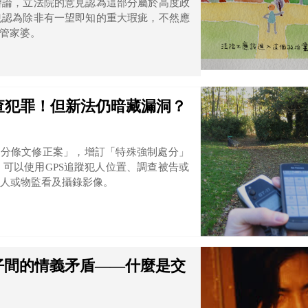
辯論，立法院的意見認為這部分屬於高度政
也認為除非有一望即知的重大瑕疵，不然應
管家婆。
查犯罪！但新法仍暗藏漏洞？
法部分條文修正案」，增訂「特殊強制處分」
可以使用GPS追蹤犯人位置、調查被告或
人或物監看及攝錄影像。
仔間的情義矛盾——什麼是交