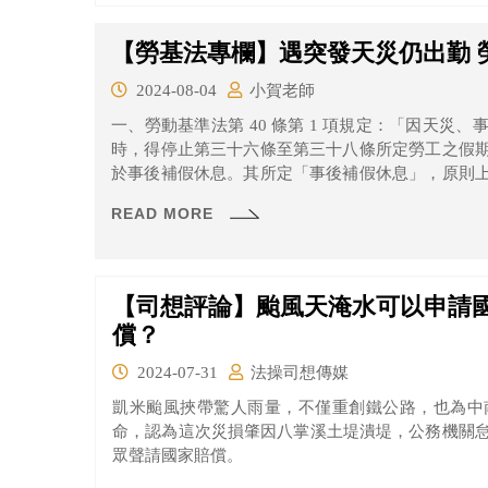
【勞基法專欄】遇突發天災仍出勤 
2024-08-04
小賀老師
一、勞動基準法第 40 條第 1 項規定：「因天災、事變或突發事件，雇主認有繼續工作之必要
時，得停止第三十六條至第三十八條所定勞工之假
於事後補假休息。其所定「事後補假休息」，原則
即補假休息
READ MORE
【司想評論】颱風天淹水可以申請
償？
2024-07-31
法操司想傳媒
凱米颱風挾帶驚人雨量，不僅重創鐵公路，也為中
命，認為這次災損肇因八掌溪土堤潰堤，公務機關
眾聲請國家賠償。