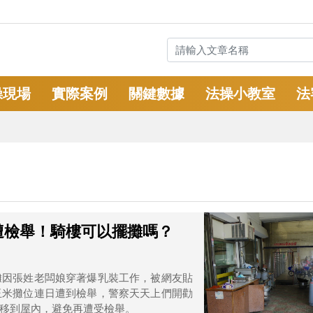
操現場
實際案例
關鍵數據
法操小教室
法
遭檢舉！騎樓可以擺攤嗎？
攤因張姓老闆娘穿著爆乳裝工作，被網友貼
玉米攤位連日遭到檢舉，警察天天上們開勸
移到屋內，避免再遭受檢舉。