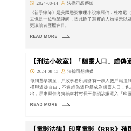
2024-08-14
法操司想傳媒
《新手律師》是美國懸疑推理小說家羅伯．杜格尼（Rob
去也是一位執業律師，因此除了寫實的人物場景以
更讓讀者歷歷在目。
READ MORE
【刑法小教室】「幽靈人口」虛偽
2024-08-13
法操司想傳媒
每到選舉將至，戶政事務所總會有一群人把戶籍遷
權與遷徙自由，不過虛偽遷戶籍成為幽靈人口，也
出，屏東縣佳冬鄉賴家村村長王薏蘋涉嫌遷入「幽
訴後，她不服上訴，高等法院高雄分院仍認定她違反
READ MORE
【電影法律】印度電影《RRR》殖