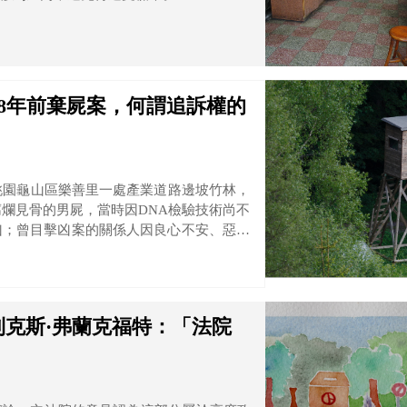
8年前棄屍案，何謂追訴權的
桃園龜山區樂善里一處產業道路邊坡竹林，
腐爛見骨的男屍，當時因DNA檢驗技術尚不
凶；曾目擊凶案的關係人因良心不安、惡夢
為邱姓男子，桃園警分局循線追出四名犯
因病、輕生死亡，僅現年六十三歲的主嫌簡
。
克斯·弗蘭克福特：「法院