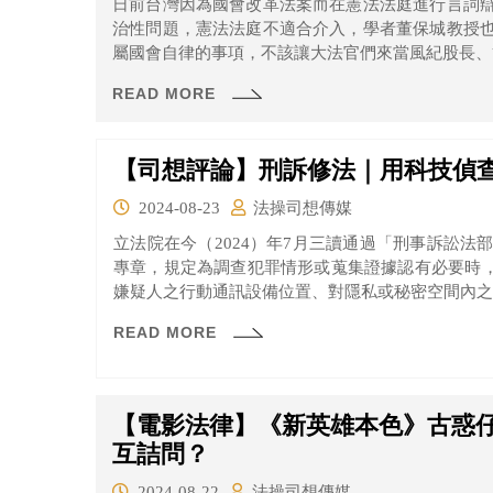
日前台灣因為國會改革法案而在憲法法庭進行言詞
治性問題，憲法法庭不適合介入，學者董保城教授
屬國會自律的事項，不該讓大法官們來當風紀股長、
READ MORE
【司想評論】刑訴修法｜用科技偵
2024-08-23
法操司想傳媒
立法院在今（2024）年7月三讀通過「刑事訴訟
專章，規定為調查犯罪情形或蒐集證據認有必要時，
嫌疑人之行動通訊設備位置、對隱私或秘密空間內之
READ MORE
【電影法律】《新英雄本色》古惑
互詰問？
2024-08-22
法操司想傳媒