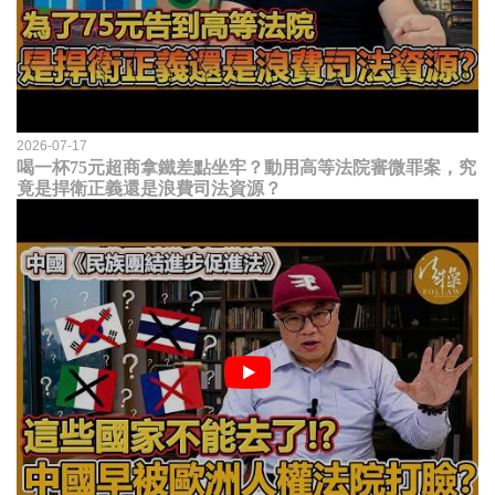
2026-07-17
喝一杯75元超商拿鐵差點坐牢？動用高等法院審微罪案，究
竟是捍衛正義還是浪費司法資源？