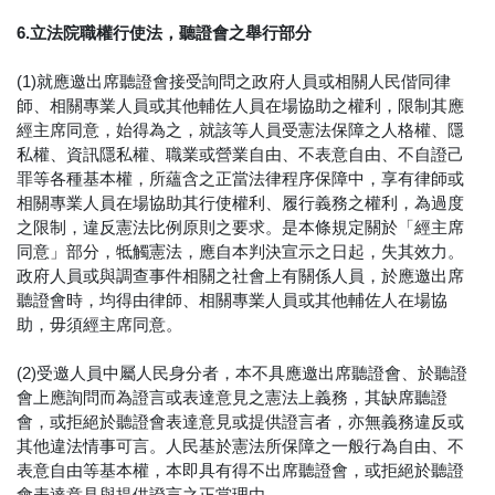
6.立法院職權行使法，聽證會之舉行部分
(1)就應邀出席聽證會接受詢問之政府人員或相關人民偕同律
師、相關專業人員或其他輔佐人員在場協助之權利，限制其應
經主席同意，始得為之，就該等人員受憲法保障之人格權、隱
私權、資訊隱私權、職業或營業自由、不表意自由、不自證己
罪等各種基本權，所蘊含之正當法律程序保障中，享有律師或
相關專業人員在場協助其行使權利、履行義務之權利，為過度
之限制，違反憲法比例原則之要求。是本條規定關於「經主席
同意」部分，牴觸憲法，應自本判決宣示之日起，失其效力。
政府人員或與調查事件相關之社會上有關係人員，於應邀出席
聽證會時，均得由律師、相關專業人員或其他輔佐人在場協
助，毋須經主席同意。
(2)受邀人員中屬人民身分者，本不具應邀出席聽證會、於聽證
會上應詢問而為證言或表達意見之憲法上義務，其缺席聽證
會，或拒絕於聽證會表達意見或提供證言者，亦無義務違反或
其他違法情事可言。人民基於憲法所保障之一般行為自由、不
表意自由等基本權，本即具有得不出席聽證會，或拒絕於聽證
會表達意見與提供證言之正當理由。