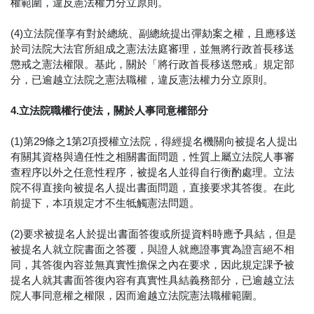
權範圍，違反憲法權力分立原則。
(4)立法院僅享有對於總統、副總統提出彈劾案之權，且應移送
於司法院大法官所組成之憲法法庭審理，並無將行政首長移送
懲戒之憲法權限。基此，關於「將行政首長移送懲戒」規定部
分，已逾越立法院之憲法職權，違反憲法權力分立原則。
4.立法院職權行使法，關於人事同意權部分
(1)第29條之1第2項授權立法院，得經提名機關向被提名人提出
有關其資格與適任性之相關書面問題，性質上屬立法院人事審
查程序以外之任意性程序，被提名人並得自行衡酌處理。立法
院不得直接向被提名人提出書面問題，直接要求其答復。在此
前提下，本項規定才不生牴觸憲法問題。
(2)要求被提名人於提出書面答復或所提資料時應予具結，但是
被提名人就立院書面之答覆，與證人就應證事實為證言絕不相
同，其答復內容並無真實性擔保之內在要求，因此規定課予被
提名人就其書面答復內容有真實性具結義務部分，已逾越立法
院人事同意權之權限，因而逾越立法院憲法職權範圍。