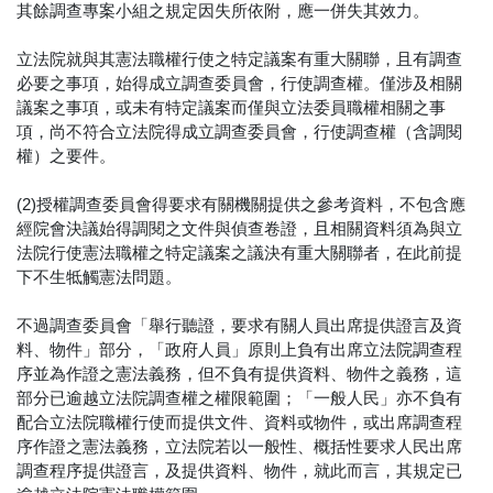
其餘調查專案小組之規定因失所依附，應一併失其效力。
立法院就與其憲法職權行使之特定議案有重大關聯，且有調查
必要之事項，始得成立調查委員會，行使調查權。僅涉及相關
議案之事項，或未有特定議案而僅與立法委員職權相關之事
項，尚不符合立法院得成立調查委員會，行使調查權（含調閱
權）之要件。
(2)授權調查委員會得要求有關機關提供之參考資料，不包含應
經院會決議始得調閱之文件與偵查卷證，且相關資料須為與立
法院行使憲法職權之特定議案之議決有重大關聯者，在此前提
下不生牴觸憲法問題。
不過調查委員會「舉行聽證，要求有關人員出席提供證言及資
料、物件」部分，「政府人員」原則上負有出席立法院調查程
序並為作證之憲法義務，但不負有提供資料、物件之義務，這
部分已逾越立法院調查權之權限範圍；「一般人民」亦不負有
配合立法院職權行使而提供文件、資料或物件，或出席調查程
序作證之憲法義務，立法院若以一般性、概括性要求人民出席
調查程序提供證言，及提供資料、物件，就此而言，其規定已