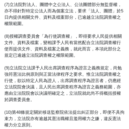
(7)立法院對法人、團體中之公法人、公法團體部分無監督權，
亦不得針對特定公法人而為個案立法，要求「法人、團體」於5
日內提供相關文件、資料及檔案部分，已逾越立法院調查權之
權限範圍。
(8)授權調查委員會「為行使調查權」，即得要求人民提供相關
文件、資料及檔案，變相課予人民有當然配合立法院調查權行
使而提供文件、資料及檔案之義務，就此而言，本項此部分之
規定已逾越立法院調查權之權限範圍。
(9)立法院立法課予人民出席調查程序為證言之義務規定，尚勉
強符憲法比例原則與正當法律程序之要求。惟立法院調查權之
行使，欲以特定人民為證人，出席調查程序為證言者，仍應經
立法院院會決議，且人民出席調查程序為證言之義務範圍，亦
應由立法院院會以決議明確定之，立法院就此尚不得概括授權
於調查委員會。
(10)第48條規定關於移送監察院依法提出糾正部分，即便不具拘
束力，立法院亦有逾越其憲法職權且濫用權力之嫌，違反憲法
權力分立原則。