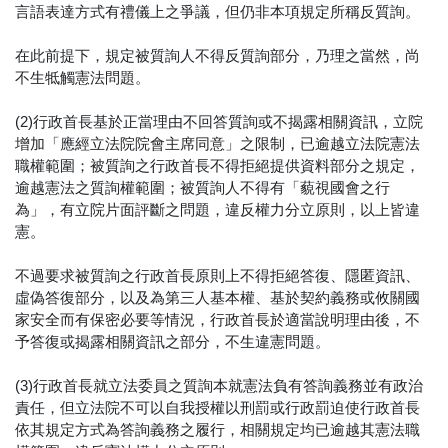
言語表達方式有禮儀上之爭議，但仍非本項規定所稱反質詢。
在此前提下，規定被質詢人不得反質詢部分，乃理之當然，尚
不生牴觸憲法問題。
(2)行政首長基於正當理由不回答質詢或不揭露相關資訊，立院
增加「應經立法院院會主席同意」之限制，已逾越立法院憲法
職權範圍；被質詢之行政首長不得拒絕提供資料部分之規定，
逾越憲法之質詢權範圍；被質詢人不得有「藐視國會之行
為」，有立院片面評斷之問題，違反權力分立原則，以上皆違
憲。
不過要求被質詢之行政首長原則上不得拒絕答復、隱匿資訊、
虛偽答復部分，以及為第三人基本權、基於契約義務或攸關國
家安全而有保密必要等情況，行政首長於適當說明理由後，不
予答復或揭露相關資訊之部分，不生違憲問題。
(3)行政首長就立法委員之質詢本就憲法負有答詢義務並有政治
責任，但立法院不可以自我授權以刑罰或行政罰迫使行政首長
依其規定方式為答詢義務之履行，相關規定均已逾越其憲法職