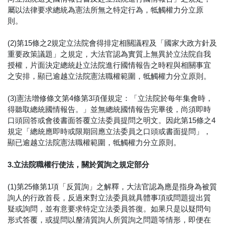
屬以法律要求總統為憲法所無之特定行為，牴觸權力分立原
則。
(2)第15條之2規定立法院會得排定相關議程及「國家大政方針及
重要政策議題」之規定，大法官認為實質上無異於立法院自我
授權，片面決定總統赴立法院進行國情報告之時程與相關事宜
之安排，顯已逾越立法院憲法職權範圍，牴觸權力分立原則。
(3)憲法增修條文第4條第3項僅規定：「立法院於每年集會時，
得聽取總統國情報告。」並無總統國情報告完畢後，尚須即時
口頭回答或會後書面答覆立法委員提問之明文。因此第15條之4
規定「總統應即時或限期回應立法委員之口頭或書面提問」，
顯已逾越立法院憲法職權範圍，牴觸權力分立原則。
3.立法院職權行使法，關於質詢之規定部分
(1)第25條第1項「反質詢」之解釋，大法官認為應是指身為被質
詢人的行政首長，反過來對立法委員就具體事項或問題提出質
疑或詢問，並有意要求特定立法委員答復。如果只是以疑問句
形式答覆，或提問以釐清質詢人所質詢之問題等情形，即便在