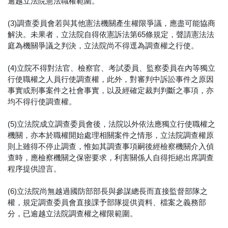
逾越立法院憲法職權範圍。
(3)調查委員會若與其他憲法機關產生權限爭議，應盡可能協商
解決。未果者，立法院自得依憲訴法第65條規定，聲請憲法法
庭為機關爭議之判決，立法院尚不得逕為調查權之行使。
(4)立院不得對法官、檢察官、考試委員、監察委員在內等獨立
行使職權之人員行使調查權，此外，對審判中訴訟事件之原因
事實或刑事案件之社會事實，以及經確定裁判判斷之事項，亦
均不得行使調查權。
(5)立法院成立調查委員會後，法院以外依法應獨立行使職權之
機關，亦本於職權開始處理相關案件之情形，立法院調查權原
則上雖得不停止調查，惟如其調查事項嗣後經檢察機關介入偵
查時，應檢察機關之保密要求，利害關係人自得拒絕出席調查
程序提供證言。
(6)立法院尚無越過國防部部長與參謀總長而直接監督部隊之
權，規定調查委員會直接課予部隊提供資料、檔案之義務部
分，已逾越立法院調查權之權限範圍。