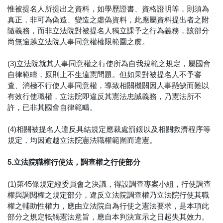
惟被提名人所提出之資料，如學歷證書、資格證明等，則須為
真正，非可為偽造、變造之虛偽資料，此應屬資料提出者之附
隨義務，而非立法院對被提名人獨立課予之行為義務，該部分
尚無逾越立法院人事同意權權限範圍之虞。
(3)立法院就其人事同意權之行使所為自我規範之規定，屬國會
自律範疇，原則上不生違憲問題。但如果對被提名人不予審
查、消極不行使人事同意權，導致相關機關因人事懸缺而難以
有效行使職權，立法院即違反其憲法忠誠義務，乃憲法所不
許，已非其國會自律範疇。
(4)相關被提名人違反具結規定應裁處罰鍰以及相關救濟程序等
規定，均因逾越立法院憲法職權範圍而違憲。
5.立法院職權行使法，調查權之行使部分
(1)第45條規定經委員會之決議，得設調查專案小組，行使調查
權與調閱權之規定部分，違反立法院調查權乃立法院行使其職
權之輔助性權力，應由立法院自為行使之憲法要求，是本項此
部分之規定牴觸憲法意旨，應自本判決宣示之日起失其效力。