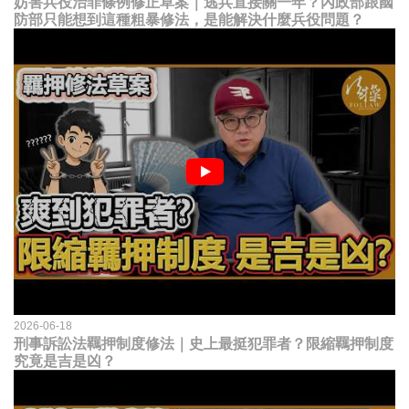
妨害兵役治罪條例修正草案｜逃兵直接關一年？內政部跟國
防部只能想到這種粗暴修法，是能解決什麼兵役問題？
2026-06-18
刑事訴訟法羈押制度修法｜史上最挺犯罪者？限縮羈押制度
究竟是吉是凶？