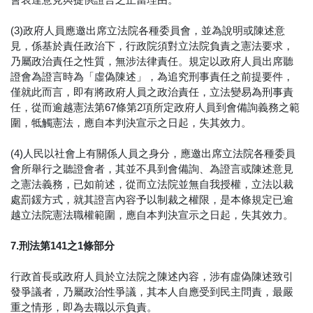
(3)政府人員應邀出席立法院各種委員會，並為說明或陳述意
見，係基於責任政治下，行政院須對立法院負責之憲法要求，
乃屬政治責任之性質，無涉法律責任。規定以政府人員出席聽
證會為證言時為「虛偽陳述」，為追究刑事責任之前提要件，
僅就此而言，即有將政府人員之政治責任，立法變易為刑事責
任，從而逾越憲法第67條第2項所定政府人員到會備詢義務之範
圍，牴觸憲法，應自本判決宣示之日起，失其效力。
(4)人民以社會上有關係人員之身分，應邀出席立法院各種委員
會所舉行之聽證會者，其並不具到會備詢、為證言或陳述意見
之憲法義務，已如前述，從而立法院並無自我授權，立法以裁
處罰鍰方式，就其證言內容予以制裁之權限，是本條規定已逾
越立法院憲法職權範圍，應自本判決宣示之日起，失其效力。
7.刑法第141之1條部分
行政首長或政府人員於立法院之陳述內容，涉有虛偽陳述致引
發爭議者，乃屬政治性爭議，其本人自應受到民主問責，最嚴
重之情形，即為去職以示負責。