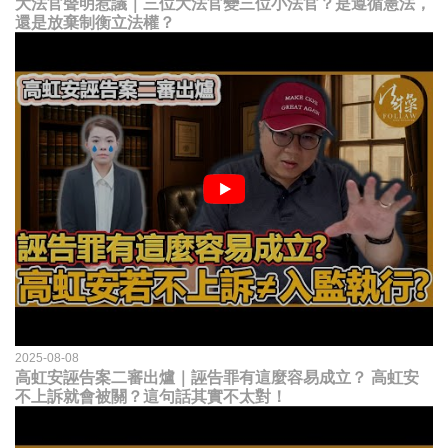
大法官聲明惹議｜三位大法官變三位小法官？是遵循憲法，
還是放棄制衡立法權？
2025-08-08
高虹安誣告案二審出爐｜誣告罪有這麼容易成立？ 高虹安
不上訴就會被關？這句話其實不太對！