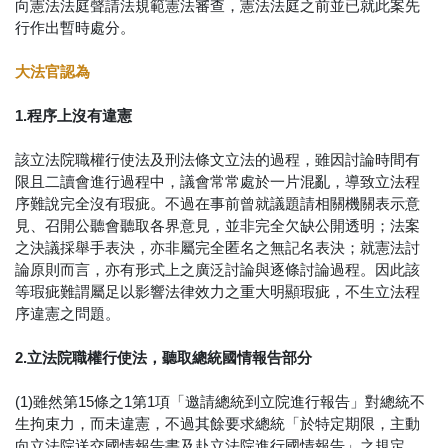
向憲法法庭聲請法規範憲法審查，憲法法庭之前並已就此案先
行作出暫時處分。
大法官認為
1.程序上沒有違憲
該立法院職權行使法及刑法條文立法的過程，雖因討論時間有
限且二讀會進行過程中，議會常常處於一片混亂，導致立法程
序難說完全沒有瑕疵。不過在事前曾就議題請相關機關表示意
見、召開公聽會聽取各界意見，並非完全欠缺公開透明；法案
之決議採舉手表決，亦非屬完全匿名之無記名表決；就憲法討
論原則而言，亦有形式上之廣泛討論與逐條討論過程。因此該
等瑕疵難謂屬足以影響法律效力之重大明顯瑕疵，不生立法程
序違憲之問題。
2.立法院職權行使法，聽取總統國情報告部分
(1)雖然第15條之1第1項「邀請總統到立院進行報告」對總統不
生拘束力，而未違憲，不過其餘要求總統「於特定期限，主動
向立法院送交國情報告書及赴立法院進行國情報告」之規定，