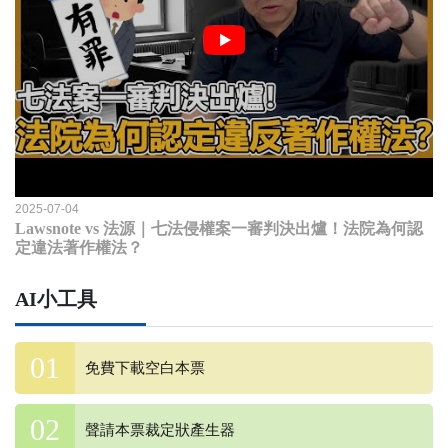
2025-07-04
Lawsnote vs 法源｜七法侵權案一審判決出爐！法院為何認
定違法著作權法？
AI小工具
免費下載空白本票
聲請本票裁定狀產生器