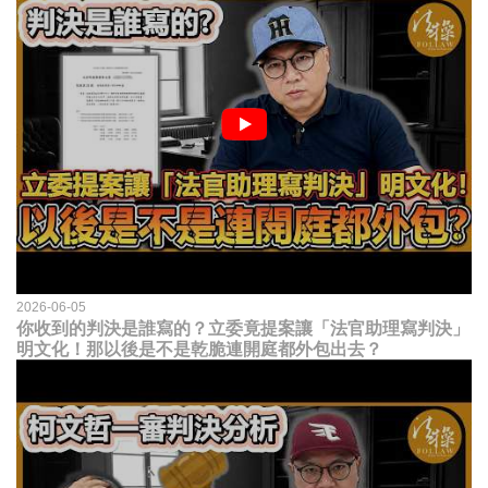
2026-06-05
你收到的判決是誰寫的？立委竟提案讓「法官助理寫判決」
明文化！那以後是不是乾脆連開庭都外包出去？