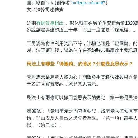
圖／取自flickr(創作者:
)
bulletproofsoul67
文／法操司想傳媒
近期
， 彰化縣王姓男子斥資新台幣13
有則報導指出
卻說該屋興建超過三十年，而且一度還是「爛尾樓」。
王男認為房仲利用資訊不等，詐騙他這是「輕屋齡」的
易。法官審理後，認為仲介在簽約時未揭露此重要訊息
民法上有哪些「得撤銷」的情況？什麼是意思表示？
意思表示是表意人將內心上期望發生某種法律效果之意
予乙訂立買賣契約，就是意思表示。
民法上有兩條可以撤回意思表示的規定，第一條是民法第
第88條：「意思表示之內容有錯誤，或表意人若知其
情，非由表意人自己之過失者為限。（第一項）當事人
誤。（第二項）」