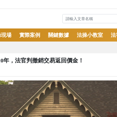
操現場
實際案例
關鍵數據
法操小教室
法
10年，法官判撤銷交易返回價金！