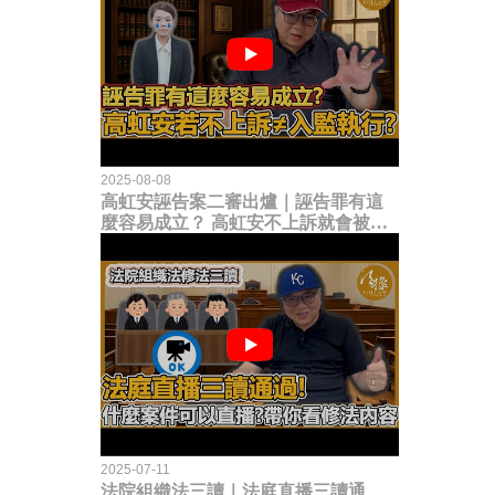
2025-08-08
高虹安誣告案二審出爐｜誣告罪有這
麼容易成立？ 高虹安不上訴就會被
關？這句話其實不太對！
2025-07-11
法院組織法三讀｜法庭直播三讀通