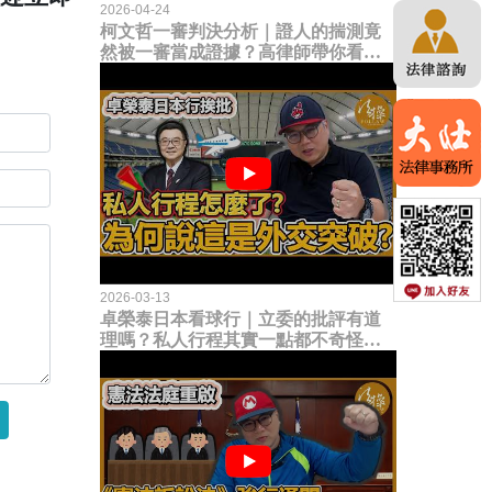
2026-04-24
柯文哲一審判決分析｜證人的揣測竟
然被一審當成證據？高律師帶你看未
來二審攻防的兩大核心點！
2026-03-13
卓榮泰日本看球行｜立委的批評有道
理嗎？私人行程其實一點都不奇怪？
為何說這是一種外交突破？