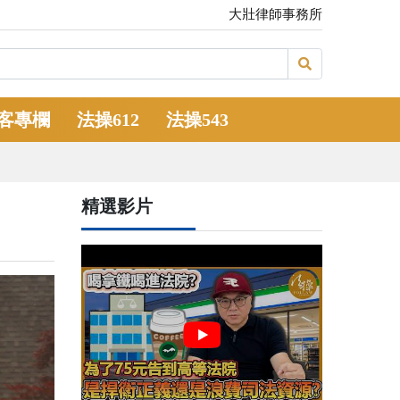
大壯律師事務所
客專欄
法操612
法操543
精選影片