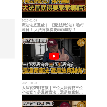
2026-01-09
憲法法庭重啟｜ 《憲法訴訟法》強行
通關！ 大法官就得要乖乖聽話？
2025-10-23
大法官聲明惹議｜三位大法官變三位
小法官？是遵循憲法，還是放棄制衡
立法權？