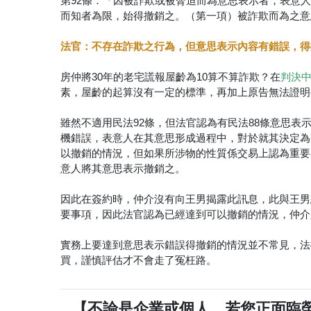
第92條：「因被詐欺或被脅迫而為意思表示者，表意
而知者為限，始得撤銷之。（第一項）被詐欺而為之意
法官：不存在詐欺之行為，但意思表示內容有錯誤，得
房仲將30年的老宅謊報屋齡為10算不算詐欺？在
判決
素，屋齡的起算沒有一定的標準，再加上原告無法證明
雖然不適用民法92條，但法官認為有民法88條意思
機錯誤，表意人在其意思形成過程中，對於就其決定為
以撤銷的情況，但如果所涉物的性質係交易上認為重要
意人將其意思表示撤銷之。
因此在簽約時，仲介沒有向王男揭露此訊息，此與王男
要事項，因此法官認為已經達到可以撤銷的情況，仲介
實務上要達到意思表示錯誤得撤銷的情況並不常見，法
買，謹慎評估才不會走了冤枉路。
【不論是企業或個人，若您正面臨