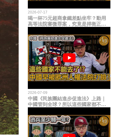
2026-07-17
喝一杯75元超商拿鐵差點坐牢？動用
高等法院審微罪案，究竟是捍衛正義
還是浪費司法資源？
2026-07-09
中國《民族團結進步促進法》上路｜
中國管到全球？所以這些國家都不能
去了？中國早就被歐洲人權法院打
臉？