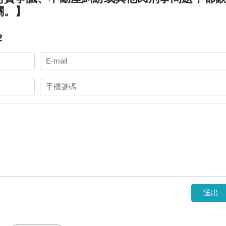
關。】
2
送出