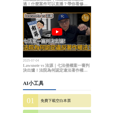
過！什麼案件可以直播？帶你看修法
內容
2025-07-04
Lawsnote vs 法源｜七法侵權案一審判
決出爐！法院為何認定違法著作權
法？
AI小工具
免費下載空白本票