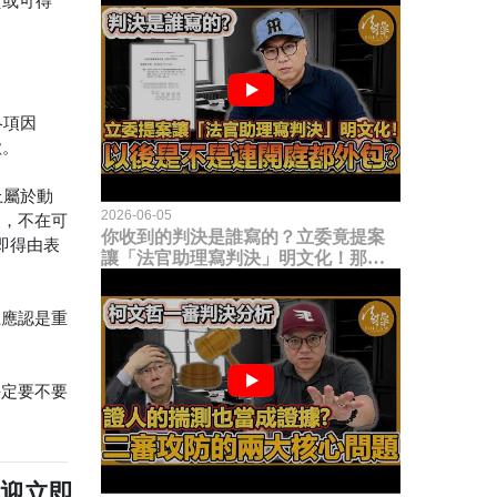
實或可得
各項因
欺。
上屬於動
2026-06-05
力，不在可
你收到的判決是誰寫的？立委竟提案
即得由表
讓「法官助理寫判決」明文化！那以
後是不是乾脆連開庭都外包出去？
上應認是重
決定要不要
歡迎立即