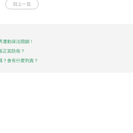
回上一頁
男遭動保法開鍘！
張正當防衛？
騷？會有什麼刑責？