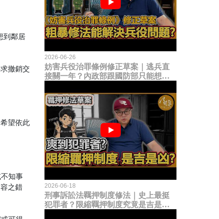
想到鄰居
2026-06-26
妨害兵役治罪條例修正草案｜逃兵直
要求撤銷交
接關一年？內政部跟國防部只能想到
這種粗暴修法，是能解決什麼兵役問
題？
，希望依此
或不知事
2026-06-18
內容之錯
刑事訴訟法羈押制度修法｜史上最挺
犯罪者？限縮羈押制度究竟是吉是
凶？