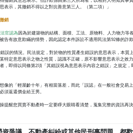
人得撤銷其意思表示。但詐欺係由第三人所為者，以相對人明知其事
思表示，其撤銷不得以之對抗善意第三人。（第二項）」
撤銷
因為於建築物的結構、面積、工法、原物料、人力物力等
中法官認為
被告有故意欺瞞的情勢，因此認定本件訴訟不適用民法第92條的詐
表示錯誤的情況。民法規定，對於物的性質產生錯誤的意思表示，本質
某特定意思表示之物之性質，認識不正確，原不影響意思表示之效
者，即得以同條第2項「其錯誤視為意思表示內容之錯誤」之規定，
想像的「輕屋齡十年」有相當落差，而此「誤認」在一般社會交易
必須返還價金給王男。
操提醒您買賣不動產時一定要睜大眼睛看清楚，蒐集完整的資訊再
勞資爭議、不動產糾紛或其他民刑事問題，都