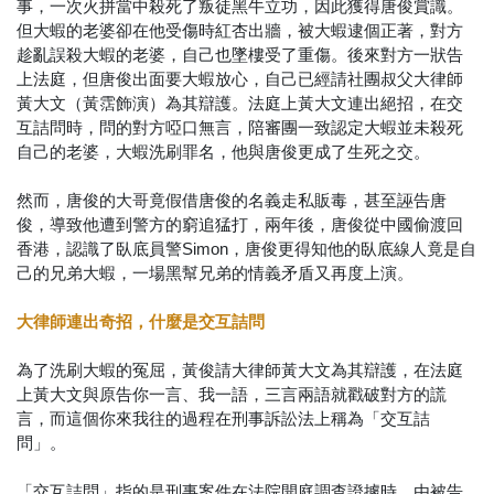
事，一次火拼當中殺死了叛徒黑牛立功，因此獲得唐俊賞識。
但大蝦的老婆卻在他受傷時紅杏出牆，被大蝦逮個正著，對方
趁亂誤殺大蝦的老婆，自己也墜樓受了重傷。後來對方一狀告
上法庭，但唐俊出面要大蝦放心，自己已經請社團叔父大律師
黃大文（黃霑飾演）為其辯護。法庭上黃大文連出絕招，在交
互詰問時，問的對方啞口無言，陪審團一致認定大蝦並未殺死
自己的老婆，大蝦洗刷罪名，他與唐俊更成了生死之交。
然而，唐俊的大哥竟假借唐俊的名義走私販毒，甚至誣告唐
俊，導致他遭到警方的窮追猛打，兩年後，唐俊從中國偷渡回
香港，認識了臥底員警Simon，唐俊更得知他的臥底線人竟是自
己的兄弟大蝦，一場黑幫兄弟的情義矛盾又再度上演。
大律師連出奇招，什麼是交互詰問
為了洗刷大蝦的冤屈，黃俊請大律師黃大文為其辯護，在法庭
上黃大文與原告你一言、我一語，三言兩語就戳破對方的謊
言，而這個你來我往的過程在刑事訴訟法上稱為「交互詰
問」。
「交互詰問」指的是刑事案件在法院開庭調查證據時，由被告