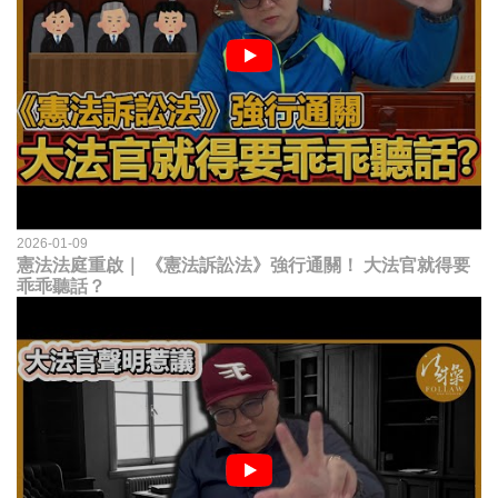
2026-01-09
憲法法庭重啟｜ 《憲法訴訟法》強行通關！ 大法官就得要
乖乖聽話？