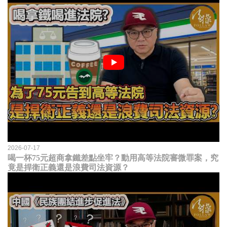
2026-07-17
喝一杯75元超商拿鐵差點坐牢？動用高等法院審微罪案，究
竟是捍衛正義還是浪費司法資源？