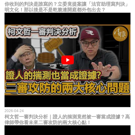
你收到的判決是誰寫的？立委竟提案讓「法官助理寫判決」
明文化！那以後是不是乾脆連開庭都外包出去？
2026-04-24
柯文哲一審判決分析｜證人的揣測竟然被一審當成證據？高
律師帶你看未來二審攻防的兩大核心點！