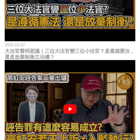
2025-10-23
大法官聲明惹議｜三位大法官變三位小法官？是遵循憲法，
還是放棄制衡立法權？