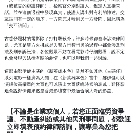
（或被告的辯護律師）、檢察官分別對證人、鑑定人直接問
話。並在這個過程中發現真實，使證人講出對有利的陳述。交
互詰問有一定的順序，一方問完才輪到另一方發問，因此稱為
「交互詰問」。
古惑仔題材的電影除了打打殺殺外，許多時候都會牽涉法律問
題，尤其是雙方火拼或是與警方鬥智鬥勇的過程中都會涉及刑
法及刑事訴訟法，各位觀眾不妨在看電影時仔細觀看，說不定
也會發現與法律有關的劇情，也可以與我們一起討論。
這部由鄭伊健主演的《新英雄本色》雖然不如其他《古惑仔》
系列電影一樣廣為人知，在《新英雄本色》當中，鄭伊健可以
演繹位高權重的大哥也可以演出大哥落魄時候的哀戚，難怪影
迷會說鄭伊健果然是香港影壇當中最適合演大哥的影星。
【不論是企業或個人，若您正面臨勞資爭
議、不動產糾紛或其他民刑事問題，都歡迎
立即填表預約律師諮詢，讓專業為您把