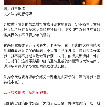
圖／取自網路
文／法操司想傳媒
喜歡香港電影的觀眾對於古惑仔題材的電影一定不陌生，古惑
仔這個名詞在粵語本意是指狡猾精明，後來引申為對具有某類
怪異行為的不良青少年的稱謂。
古惑仔電影雖然充斥著暴力、血腥等元素，但劇情大多圍繞著
江湖道義及兄弟間的情義，令人看了熱血沸騰。提到古惑仔電
影，就不得不提起香港最適合演「大哥」的演員鄭伊健，他在
《古惑仔》這部電影當中飾演重情重義的銅鑼灣老大陳浩南，
讓許多喜歡這類型電影的觀眾難以忘懷。
法操今天也要為讀者介紹另一部也是由鄭伊健主演的電影《新
英雄本色》。
以下涉及劇透，請斟酌觀看。
由劉青雲飾演的小混混「大蝦」在唐俊（鄭伊健飾演）底下辦