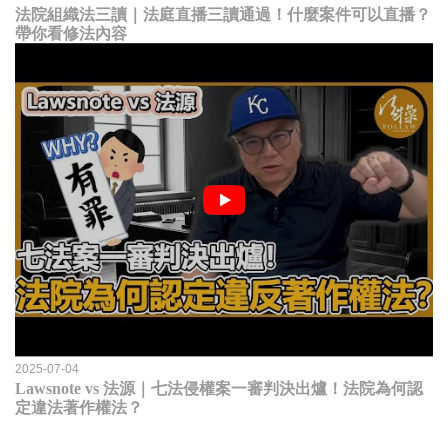
法院組織法三讀｜法庭直播三讀通過！什麼案件可以直播？
帶你看修法內容
2025-07-04
Lawsnote vs 法源｜七法侵權案一審判決出爐！法院為何認
定違法著作權法？