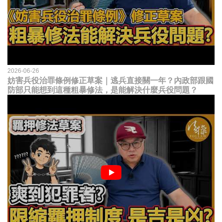
2026-06-26
妨害兵役治罪條例修正草案｜逃兵直接關一年？內政部跟國
防部只能想到這種粗暴修法，是能解決什麼兵役問題？