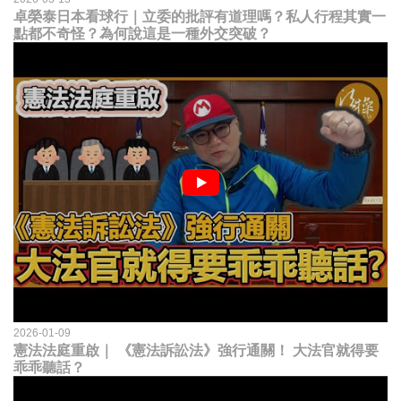
卓榮泰日本看球行｜立委的批評有道理嗎？私人行程其實一
點都不奇怪？為何說這是一種外交突破？
2026-01-09
憲法法庭重啟｜ 《憲法訴訟法》強行通關！ 大法官就得要
乖乖聽話？