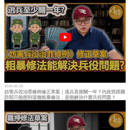
2026-06-26
妨害兵役治罪條例修正草案｜逃兵直接關一年？內政部跟國
防部只能想到這種粗暴修法，是能解決什麼兵役問題？