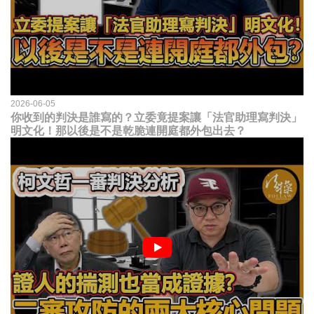
2026-06-05
你收到的判決是誰寫的？立委竟提案讓「法官助理寫判決」
明文化！那以後是不是乾脆連開庭都外包出去？