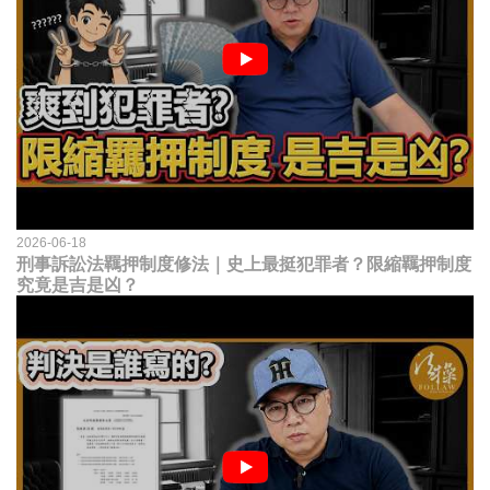
2026-06-18
刑事訴訟法羈押制度修法｜史上最挺犯罪者？限縮羈押制度
究竟是吉是凶？