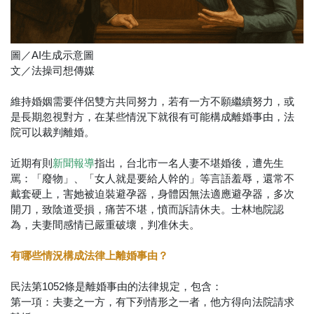
圖／AI生成示意圖
文／法操司想傳媒
維持婚姻需要伴侶雙方共同努力，若有一方不願繼續努力，或
是長期忽視對方，在某些情況下就很有可能構成離婚事由，法
院可以裁判離婚。
近期有則
指出，台北市一名人妻不堪婚後，遭先生
新聞報導
罵：「廢物」、「女人就是要給人幹的」等言語羞辱，還常不
戴套硬上，害她被迫裝避孕器，身體因無法適應避孕器，多次
開刀，致陰道受損，痛苦不堪，憤而訴請休夫。士林地院認
為，夫妻間感情已嚴重破壞，判准休夫。
有哪些情況構成法律上離婚事由？
民法第1052條是離婚事由的法律規定，包含：
第一項：夫妻之一方，有下列情形之一者，他方得向法院請求