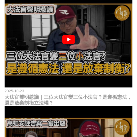
2025-10-23
大法官聲明惹議｜三位大法官變三位小法官？是遵循憲法，
還是放棄制衡立法權？