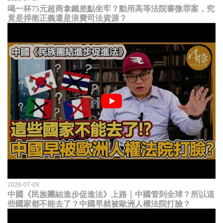
喝一杯75元超商拿鐵差點坐牢？動用高等法院審微罪案，究
竟是捍衛正義還是浪費司法資源？
2026-07-09
中國《民族團結進步促進法》上路｜中國管到全球？所以這
些國家都不能去了？中國早就被歐洲人權法院打臉？