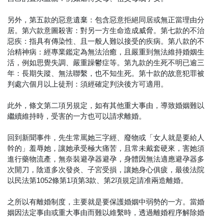
另外，第五款的惡意遺棄：包含惡意拒絕同居或無正當理由分
居。第六款意圖殺害：對另一方生命造成威脅。第七款的不治
惡疾：指具有傳染性、且一般人難以接受的疾病。第八款的不
治精神病：經專業鑑定為無法治癒，且嚴重到無法維持婚姻生
活，例如思覺失調、嚴重躁鬱症等。第九款的生死不明已逾三
年：長期失蹤、無法聯繫，也不知生死。第十款的故意犯罪被
判處六個月以上徒刑：須經確定判決後方可適用。
此外，條文第二項另規定，如有其他重大事由，導致婚姻難以
繼續維持時，受害的一方也可以請求離婚。
回到新聞事件，先生常罵她三字經、廢物或「女人就是要給人
幹的」羞辱她，讓她承受極大痛苦，且常未戴套硬來，害她須
進行藥物流產，無奈裝避孕器避孕，身體因無法適應避孕器多
次開刀，陰道多次發炎、子宮受損，讓她身心俱疲，最後法院
以民法第1052條第1項第3款、第2項規定請准兩造離婚。
之所以有離婚制度，主要就是要保護婚姻中弱勢的一方。當婚
姻因法定事由或重大事由而難以維繫時，透過離婚程序解除婚