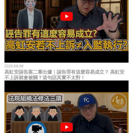
2025-08-08
高虹安誣告案二審出爐｜誣告罪有這麼容易成立？ 高虹安
不上訴就會被關？這句話其實不太對！