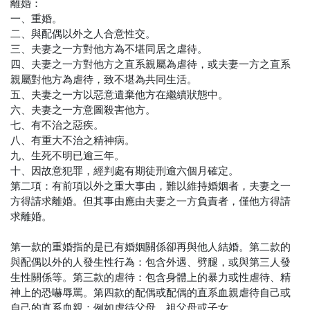
離婚：
一、重婚。
二、與配偶以外之人合意性交。
三、夫妻之一方對他方為不堪同居之虐待。
四、夫妻之一方對他方之直系親屬為虐待，或夫妻一方之直系
親屬對他方為虐待，致不堪為共同生活。
五、夫妻之一方以惡意遺棄他方在繼續狀態中。
六、夫妻之一方意圖殺害他方。
七、有不治之惡疾。
八、有重大不治之精神病。
九、生死不明已逾三年。
十、因故意犯罪，經判處有期徒刑逾六個月確定。
第二項：有前項以外之重大事由，難以維持婚姻者，夫妻之一
方得請求離婚。但其事由應由夫妻之一方負責者，僅他方得請
求離婚。
第一款的重婚指的是已有婚姻關係卻再與他人結婚。第二款的
與配偶以外的人發生性行為：包含外遇、劈腿，或與第三人發
生性關係等。第三款的虐待：包含身體上的暴力或性虐待、精
神上的恐嚇辱罵。第四款的配偶或配偶的直系血親虐待自己或
自己的直系血親：例如虐待父母、祖父母或子女。