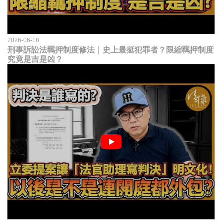
2026-06-18
刑事訴訟法羈押制度修法｜史上最挺犯罪者？限縮羈押制度
究竟是吉是凶？