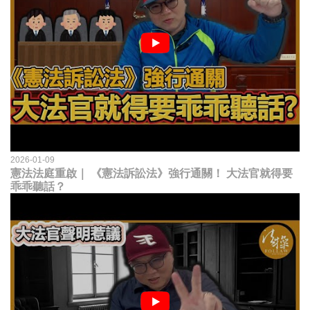
2026-01-09
憲法法庭重啟｜ 《憲法訴訟法》強行通關！ 大法官就得要
乖乖聽話？