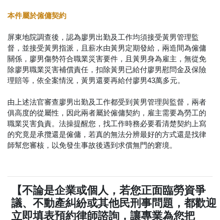
本件屬於僱傭契約
屏東地院調查後，認為廖男出勤及工作均須接受黃男管理監
督，並接受黃男指派，且薪水由黃男定期發給，兩造間為僱傭
關係，廖男傷勢符合職業災害要件，且黃男身為雇主，無從免
除廖男職業災害補償責任，扣除黃男已給付廖男慰問金及保險
理賠等，依全案情況，黃男還要再給付廖男43萬多元。
由上述法官審查廖男出勤及工作都受到黃男管理與監督，兩者
俱高度的從屬性，因此兩者屬於僱傭契約，雇主需要為勞工的
職業災害負責。法操提醒您，找工作時務必要看清楚契約上寫
的究竟是承攬還是僱傭，若真的無法分辨最好的方式還是找律
師幫您審核，以免發生事故後遇到求償無門的窘境。
【不論是企業或個人，若您正面臨勞資爭
議、不動產糾紛或其他民刑事問題，都歡迎
立即填表預約律師諮詢，讓專業為您把