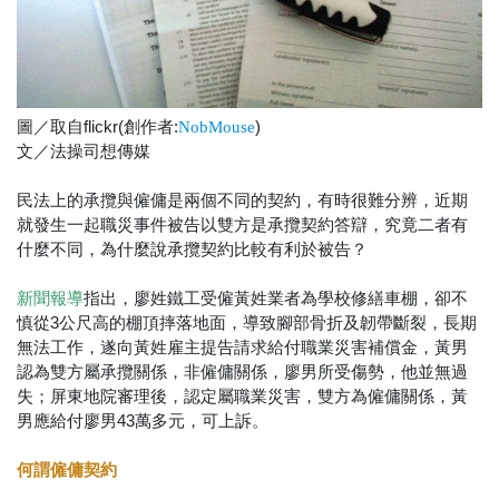
圖／取自flickr(創作者:
)
NobMouse
文／法操司想傳媒
民法上的承攬與僱傭是兩個不同的契約，有時很難分辨，近期
就發生一起職災事件被告以雙方是承攬契約答辯，究竟二者有
什麼不同，為什麼說承攬契約比較有利於被告？
指出，廖姓鐵工受僱黃姓業者為學校修繕車棚，卻不
新聞報導
慎從3公尺高的棚頂摔落地面，導致腳部骨折及韌帶斷裂，長期
無法工作，遂向黃姓雇主提告請求給付職業災害補償金，黃男
認為雙方屬承攬關係，非僱傭關係，廖男所受傷勢，他並無過
失；屏東地院審理後，認定屬職業災害，雙方為僱傭關係，黃
男應給付廖男43萬多元，可上訴。
何謂僱傭契約