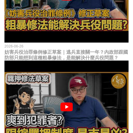
2026-06-26
妨害兵役治罪條例修正草案｜逃兵直接關一年？內政部跟國
防部只能想到這種粗暴修法，是能解決什麼兵役問題？