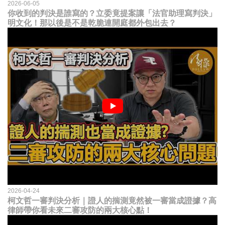
2026-06-05
你收到的判決是誰寫的？立委竟提案讓「法官助理寫判決」
明文化！那以後是不是乾脆連開庭都外包出去？
2026-04-24
柯文哲一審判決分析｜證人的揣測竟然被一審當成證據？高
律師帶你看未來二審攻防的兩大核心點！