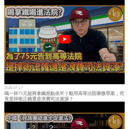
2026-07-17
喝一杯75元超商拿鐵差點坐牢？動用高等法院審微罪案，究
竟是捍衛正義還是浪費司法資源？