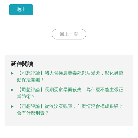
送出
回上一頁
延伸閱讀
【司想評論】豬大骨摻農藥毒死鄰居愛犬，彰化男遭
動保法開鍘！
【司想評論】長期受家暴而殺夫，為什麼不能主張正
當防衛？
【司想評論】從汶汶案觀察，什麼情況會構成跟騷？
會有什麼刑責？