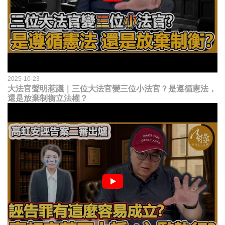
2025-10-23
大法官聲明惹議｜三位大法官變三位小法官？是遵循憲法，
還是放棄制衡立法權？