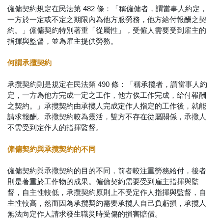
僱傭契約規定在民法第 482 條：「稱僱傭者，謂當事人約定，
一方於一定或不定之期限內為他方服勞務，他方給付報酬之契
約。」僱傭契約特別著重「從屬性」，受僱人需要受到雇主的
指揮與監督，並為雇主提供勞務。
何謂承攬契約
承攬契約則是規定在民法第 490 條：「稱承攬者，謂當事人約
定，一方為他方完成一定之工作，他方俟工作完成，給付報酬
之契約。」承攬契約由承攬人完成定作人指定的工作後，就能
請求報酬。承攬契約較為靈活，雙方不存在從屬關係，承攬人
不需受到定作人的指揮監督。
僱傭契約與承攬契約的不同
僱傭契約與承攬契約的目的不同，前者較注重勞務給付，後者
則是著重於工作物的成果。僱傭契約需要受到雇主指揮與監
督，自主性較低，承攬契約原則上不受定作人指揮與監督，自
主性較高，然而因為承攬契約需要承攬人自己負虧損，承攬人
無法向定作人請求發生職災時受傷的損害賠償。