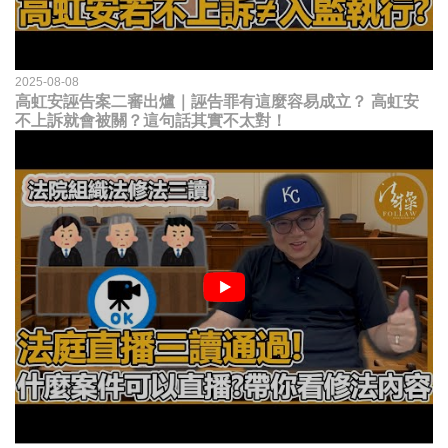
2025-08-08
高虹安誣告案二審出爐｜誣告罪有這麼容易成立？ 高虹安
不上訴就會被關？這句話其實不太對！