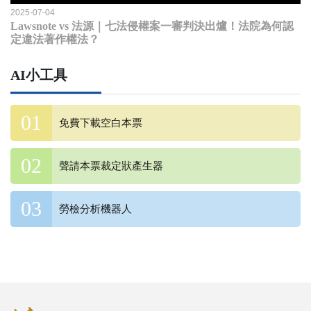
2025-07-04
Lawsnote vs 法源｜七法侵權案一審判決出爐！法院為何認
定違法著作權法？
AI小工具
免費下載空白本票
聲請本票裁定狀產生器
勞檢分析機器人