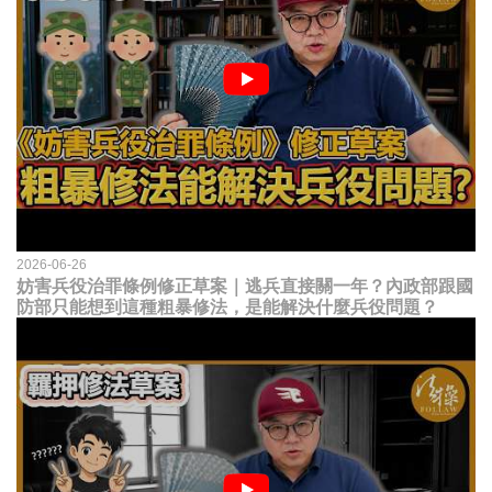
2026-06-26
妨害兵役治罪條例修正草案｜逃兵直接關一年？內政部跟國
防部只能想到這種粗暴修法，是能解決什麼兵役問題？