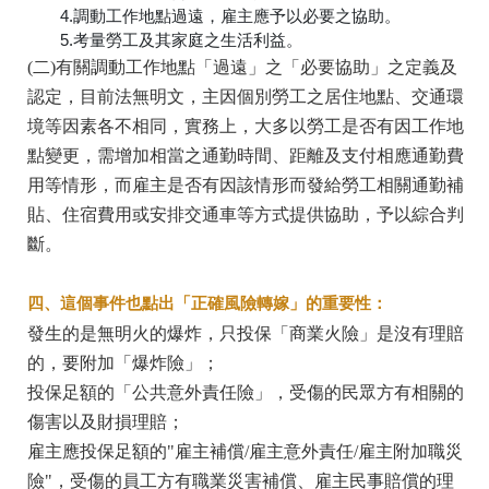
4.調動工作地點過遠，雇主應予以必要之協助。
5.考量勞工及其家庭之生活利益。
(二)有關調動工作地點「過遠」之「必要協助」之定義及
認定，目前法無明文，主因個別勞工之居住地點、交通環
境等因素各不相同，實務上，大多以勞工是否有因工作地
點變更，需增加相當之通勤時間、距離及支付相應通勤費
用等情形，而雇主是否有因該情形而發給勞工相關通勤補
貼、住宿費用或安排交通車等方式提供協助，予以綜合判
斷。
四、這個事件也點出「正確風險轉嫁」的重要性：
發生的是無明火的爆炸，只投保「商業火險」是沒有理賠
的，要附加「爆炸險」；
投保足額的「公共意外責任險」，受傷的民眾方有相關的
傷害以及財損理賠；
雇主應投保足額的"雇主補償/雇主意外責任/雇主附加職災
險"，受傷的員工方有職業災害補償、雇主民事賠償的理