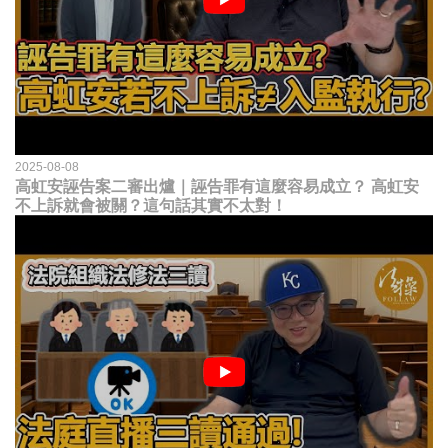
2025-08-08
高虹安誣告案二審出爐｜誣告罪有這麼容易成立？ 高虹安
不上訴就會被關？這句話其實不太對！