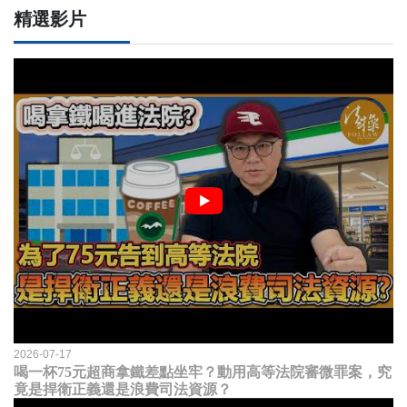
精選影片
2026-07-17
喝一杯75元超商拿鐵差點坐牢？動用高等法院審微罪案，究
竟是捍衛正義還是浪費司法資源？