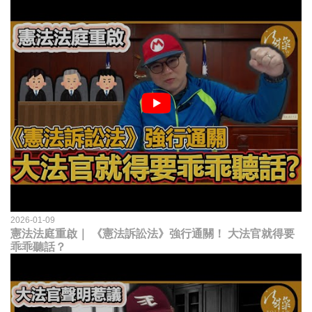
2026-01-09
憲法法庭重啟｜ 《憲法訴訟法》強行通關！ 大法官就得要
乖乖聽話？