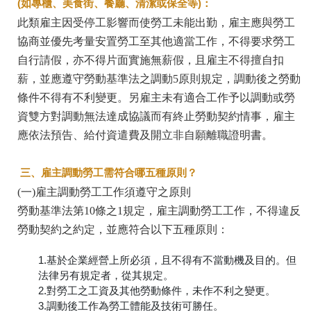
(如專櫃、美食街、餐廳、清潔或保全等)：
此類雇主因受停工影響而使勞工未能出勤，雇主應與勞工
協商並優先考量安置勞工至其他適當工作，不得要求勞工
自行請假，亦不得片面實施無薪假，且雇主不得擅自扣
薪，並應遵守勞動基準法之調動5原則規定，調動後之勞動
條件不得有不利變更。另雇主未有適合工作予以調動或勞
資雙方對調動無法達成協議而有終止勞動契約情事，雇主
應依法預告、給付資遣費及開立非自願離職證明書。
三、雇主調動勞工需符合哪五種原則？
(一)雇主調動勞工工作須遵守之原則
勞動基準法第10條之1規定，雇主調動勞工工作，不得違反
勞動契約之約定，並應符合以下五種原則：
1.基於企業經營上所必須，且不得有不當動機及目的。但
法律另有規定者，從其規定。
2.對勞工之工資及其他勞動條件，未作不利之變更。
3.調動後工作為勞工體能及技術可勝任。