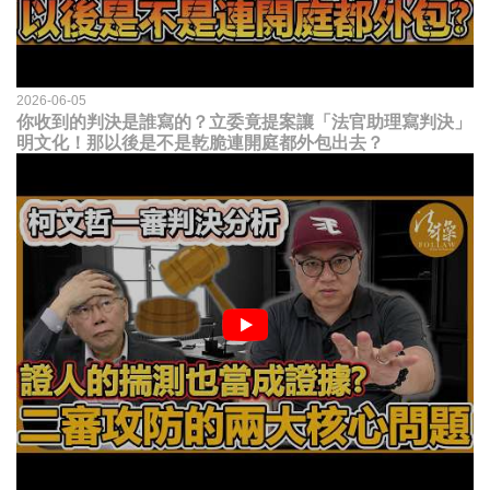
2026-06-05
你收到的判決是誰寫的？立委竟提案讓「法官助理寫判決」
明文化！那以後是不是乾脆連開庭都外包出去？