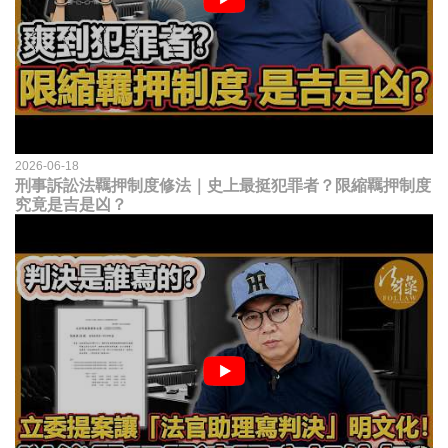
2026-06-18
刑事訴訟法羈押制度修法｜史上最挺犯罪者？限縮羈押制度
究竟是吉是凶？