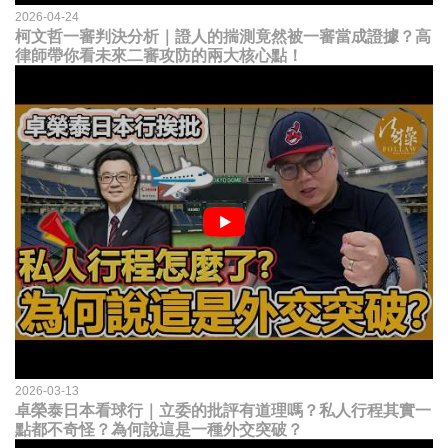
2026-04-24
柯文哲一審判決分析｜證人的揣測竟然被一審當成證據？高
律師帶你看未來二審攻防的兩大核心點！
2026-03-13
卓榮泰日本看球行｜立委的批評有道理嗎？私人行程其實一
點都不奇怪？為何說這是一種外交突破？