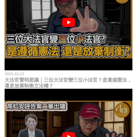
2025-10-23
大法官聲明惹議｜三位大法官變三位小法官？是遵循憲法，
還是放棄制衡立法權？