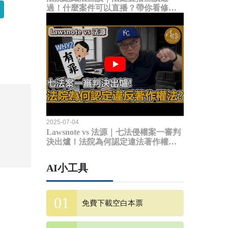
過！什麼案件可以直播？帶你看修法
內容
2025-07-04
Lawsnote vs 法源｜七法侵權案一審判
決出爐！法院為何認定違法著作權
法？
AI小工具
免費下載空白本票