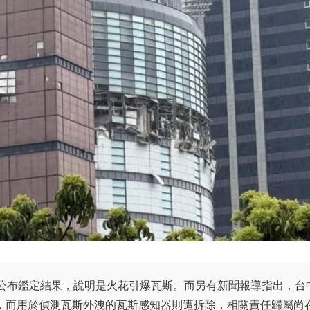
日公布鑑定結果，說明是火花引爆瓦斯。而另有新聞報導指出，台
，而用於偵測瓦斯外洩的瓦斯感知器則遭拆除，相關責任歸屬尚