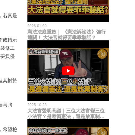
，若真是
2026-01-09
憲法法庭重啟｜ 《憲法訴訟法》強行
通關！ 大法官就得要乖乖聽話？
作或指示
次裝修工
需要負侵
但其對於
損害賠
2025-10-23
大法官聲明惹議｜三位大法官變三位
小法官？是遵循憲法，還是放棄制衡
立法權？
，希望檢