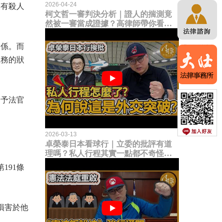
2026-04-24
沒有殺人
柯文哲一審判決分析｜證人的揣測竟
然被一審當成證據？高律師帶你看未
來二審攻防的兩大核心點！
關係。而
義務的狀
給予法官
2026-03-13
卓榮泰日本看球行｜立委的批評有道
理嗎？私人行程其實一點都不奇怪？
為何說這是一種外交突破？
191條
損害於他