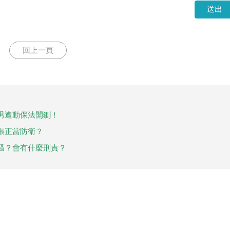
送出
回上一頁
男遭動保法開鍘！
張正當防衛？
騷？會有什麼刑責？