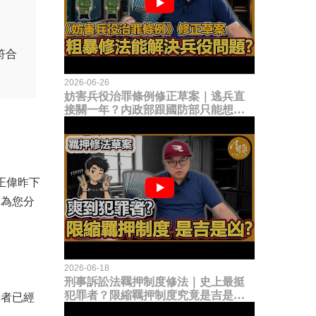
符合
2026-06-26
妨害兵役治罪條例修正草案｜逃兵直
接關一年？內政部跟國防部只能想到
這種粗暴修法，是能解決什麼兵役問
題？
正偉昨下
操為您分
2026-06-18
刑事訴訟法羈押制度修法｜史上最挺
犯罪者？限縮羈押制度究竟是吉是
業者已經
凶？