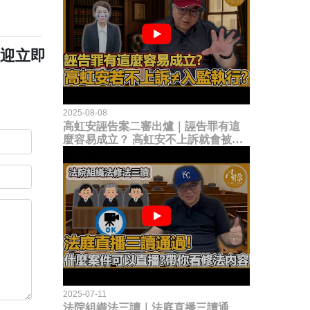
歡迎立即
2025-08-08
高虹安誣告案二審出爐｜誣告罪有這
麼容易成立？ 高虹安不上訴就會被
關？這句話其實不太對！
2025-07-11
法院組織法三讀｜法庭直播三讀通