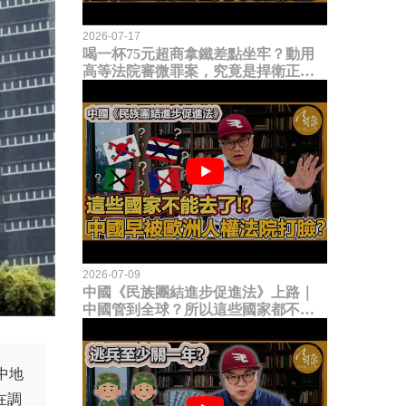
2026-07-17
喝一杯75元超商拿鐵差點坐牢？動用
高等法院審微罪案，究竟是捍衛正義
還是浪費司法資源？
2026-07-09
中國《民族團結進步促進法》上路｜
中國管到全球？所以這些國家都不能
去了？中國早就被歐洲人權法院打
臉？
中地
在調