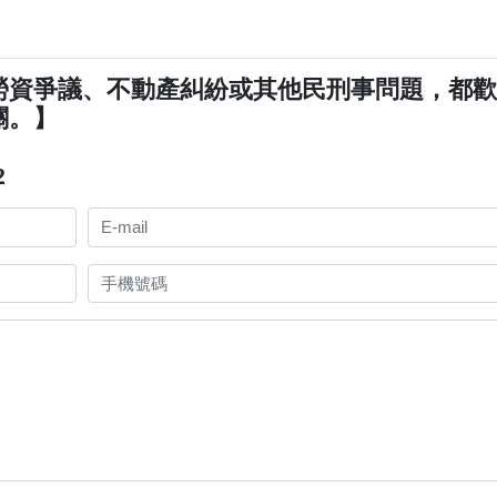
勞資爭議、不動產糾紛或其他民刑事問題，都
關。】
2