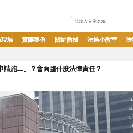
操現場
實際案例
關鍵數據
法操小教室
法
申請施工」？會面臨什麼法律責任？