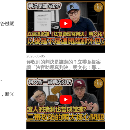
主管機關
2026-06-05
你收到的判決是誰寫的？立委竟提案
讓「法官助理寫判決」明文化！那以
後是不是乾脆連開庭都外包出去？
。」
案，新光