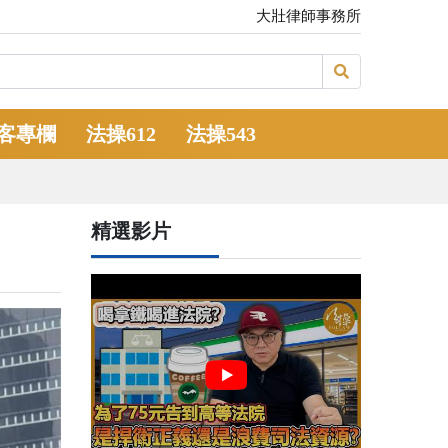
大壯律師事務所
客專欄
法操612
法操543
精選影片