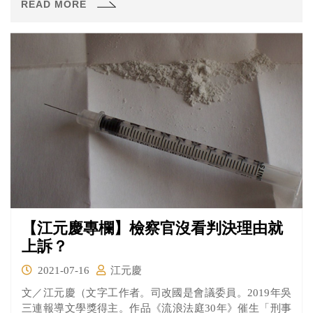
READ MORE
【江元慶專欄】檢察官沒看判決理由就
上訴？
2021-07-16
江元慶
文／江元慶（文字工作者。司改國是會議委員。2019年吳
三連報導文學獎得主。作品《流浪法庭30年》催生「刑事