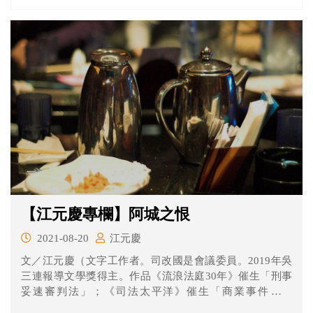
【江元慶專欄】阿城之恨
2021-08-20
江元慶
文／江元慶（文字工作者。司改國是會議委員。2019年吳
三連報導文學獎得主。作品《流浪法庭30年》催生「刑事
妥速審判法」；《司法太平洋》催生「商業事件審理
法」，並...