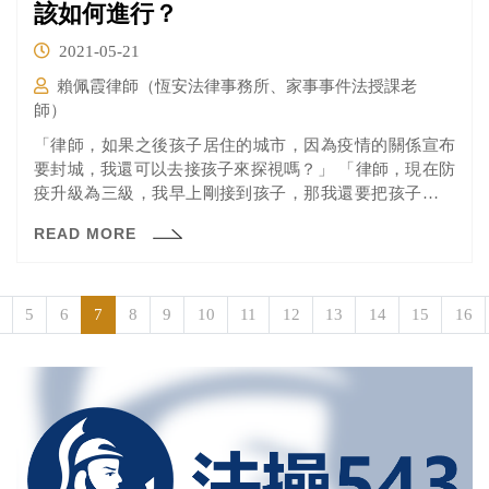
該如何進行？
2021-05-21
賴佩霞律師（恆安法律事務所、家事事件法授課老
師）
「律師，如果之後孩子居住的城市，因為疫情的關係宣布
要封城，我還可以去接孩子來探視嗎？」 「律師，現在防
疫升級為三級，我早上剛接到孩子，那我還要把孩子送回
去嗎？」 15日早上行政院長親上火線後宣布雙北防疫措施
READ MORE
提升至三級後，律師的line@也隨著發布防疫升級的新聞，
跟著被炸鍋。
5
6
7
8
9
10
11
12
13
14
15
16