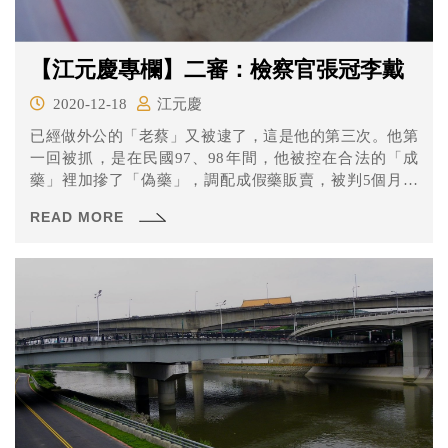
【江元慶專欄】二審：檢察官張冠李戴
2020-12-18
江元慶
已經做外公的「老蔡」又被逮了，這是他的第三次。他第
一回被抓，是在民國97、98年間，他被控在合法的「成
藥」裡加摻了「偽藥」，調配成假藥販賣，被判5個月徒
刑，緩刑2年，但要繳給國庫8萬元。全案確定。
READ MORE