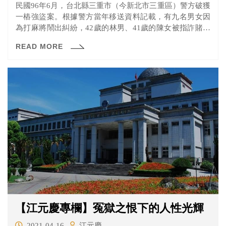
民國96年6月，台北縣三重市（今新北市三重區）警方破獲
一樁強盜案。根據警方當年移送資料記載，有九名男女因
為打麻將鬧出糾紛，42歲的林男、41歲的陳女被指詐賭遭
到毆打，賭徒們並要求這對男女賠償。
READ MORE
【江元慶專欄】冤獄之恨下的人性光輝
2021-04-16
江元慶