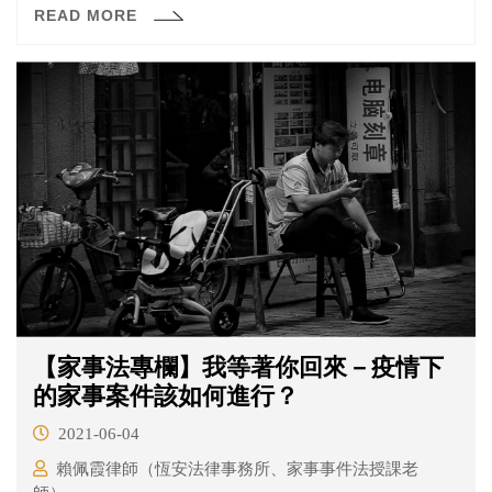
READ MORE
財產3億5861萬元的先生應履行承諾，先支付5000萬元，
先生辯稱與兩女無瓜葛，法官卻認為，先生與兩女已逾越
一般男女交往分際，判決應支付妻妻子5000萬元，可上訴
（新聞連結。請參考臺中地院109年度重家訴字第4號民事
判決）
【家事法專欄】我等著你回來－疫情下
的家事案件該如何進行？
2021-06-04
賴佩霞律師（恆安法律事務所、家事事件法授課老