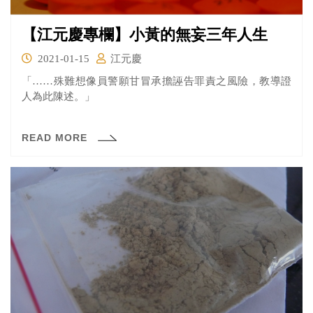
【江元慶專欄】小黃的無妄三年人生
2021-01-15
江元慶
「……殊難想像員警願甘冒承擔誣告罪責之風險，教導證
人為此陳述。」
READ MORE