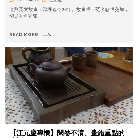
這則冤案故事，深埋迄今26年。故事裡，冤者悲恨交加，
卻見人性光輝。
READ MORE
【江元慶專欄】閱卷不清、畫錯重點的