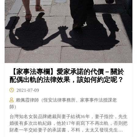
【家事法專欄】愛家承諾的代價－關於
配偶出軌的法律效果，該如何約定呢？
2021-07-09
賴佩霞律師（恆安法律事務所、家事事件法授課老
師）
台灣知名女裝品牌總裁與妻子結褵36年，妻子指控，先生
婚後有多次出軌紀錄，他於17年前寫下不再出軌，否則把
財產一半交給妻子的承諾書，不料，太太又發現先生疑似
與兩名女子婚外情，向法院提出「履行協議」之訴，聲明