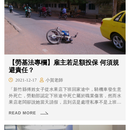
【勞基法專欄】雇主若足額投保 何須規
避責任？
2021-12-17
小賀老師
「新竹縣傅姓女子從水果店下班回家途中，騎機車發生意
外死亡，勞動部認定下班途中死亡屬於職業傷害，然而水
果店老闆卻說她當天請假，且到店是處理私事不是上班，
拒絕賠償，經傅女雙親提告，新竹地院法官發現當天傅女
READ MORE
不僅有打卡，且監視器拍到她在櫃台幫客人結帳，還處理
水果才下班，判雇主應賠償傅女雙親一百卅五萬元。」