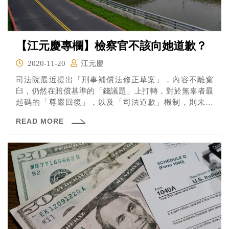
【江元慶專欄】檢察官不該向她道歉？
2020-11-20
江元慶
司法院最近提出「刑事補償法修正草案」，內容不離窠
臼，仍然在賠償基準的「錢議題」上打轉，對於無辜者最
起碼的「尊嚴回復」，以及「司法道歉」機制，則未納
入。從霸權主義來看，司法機關抱持著只想「賠錢了事、
READ MORE
拒不認錯」的心態。