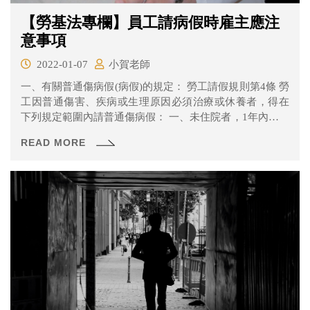
【勞基法專欄】員工請病假時雇主應注
意事項
2022-01-07
小賀老師
一、有關普通傷病假(病假)的規定： 勞工請假規則第4條 勞
工因普通傷害、疾病或生理原因必須治療或休養者，得在
下列規定範圍內請普通傷病假： 一、未住院者，1年內合計
不得超過30日。 二、住院者，2年內合計不得超過1年。
READ MORE
三、未住院傷病假與住院傷病假2年內合計不得超過1年。
經醫師診斷，罹患癌症(含原位癌)採門診方式治療或懷孕期
間需安胎休養者，其治療或休養期間，併入住院傷病假計
算。 普通傷病假1年內未超過30日部分，工資折半發給，其
領有勞工保險普通傷病給付未達工資半數者，由雇主補足
之。