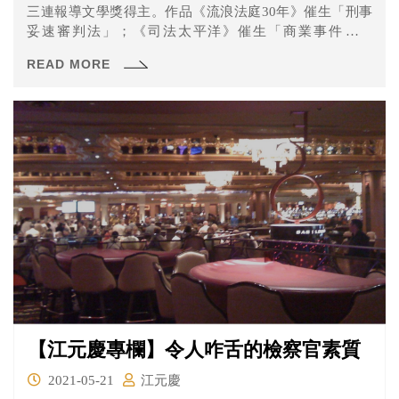
三連報導文學獎得主。作品《流浪法庭30年》催生「刑事
妥速審判法」；《司法太平洋》催生「商業事件審理
法」，並...
READ MORE
【江元慶專欄】令人咋舌的檢察官素質
2021-05-21
江元慶