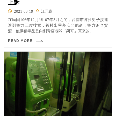
上訴
2021-03-19
江元慶
在民國106年12月到107年3月之間，台南市陳姓男子接連
遭到警方三度搜索，被抄出甲基安非他命；警方追查貨
源，他供稱毒品是向刺青店老闆「榮哥」買來的。
READ MORE