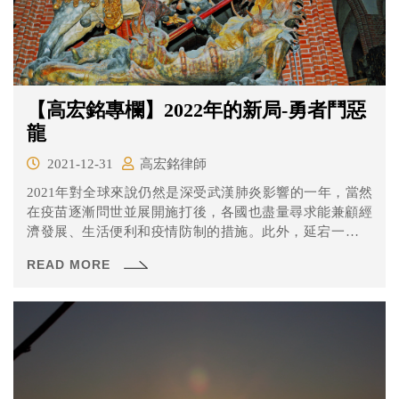
【高宏銘專欄】2022年的新局-勇者鬥惡
龍
2021-12-31
高宏銘律師
2021年對全球來說仍然是深受武漢肺炎影響的一年，當然
在疫苗逐漸問世並展開施打後，各國也盡量尋求能兼顧經
濟發展、生活便利和疫情防制的措施。此外，延宕一年的
東京奧運也順利舉行，讓苦悶的大家有個能哭能笑的情緒
READ MORE
出口。