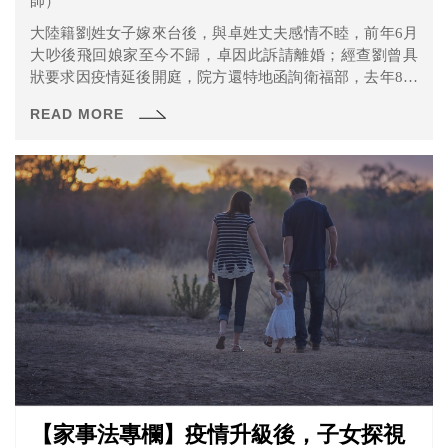
師）
大陸籍劉姓女子嫁來台後，與卓姓丈夫感情不睦，前年6月
大吵後飛回娘家至今不歸，卓因此訴請離婚；經查劉曾具
狀要求因疫情延後開庭，院方還特地函詢衛福部，去年8月
疫情緩和，劉身為陸配經居家檢疫可入境，法院為此延後
READ MORE
庭期但她仍不到，認定劉無維繫婚姻意願，判准離婚，可
上訴（新聞聯結）。
【家事法專欄】疫情升級後，子女探視