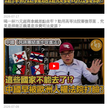
2026-07-17
喝一杯75元超商拿鐵差點坐牢？動用高等法院審微罪案，究
竟是捍衛正義還是浪費司法資源？
2026-07-09