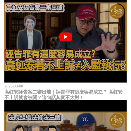
2025-08-08
高虹安誣告案二審出爐｜誣告罪有這麼容易成立？ 高虹安
不上訴就會被關？這句話其實不太對！