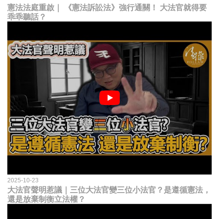
憲法法庭重啟｜ 《憲法訴訟法》強行通關！ 大法官就得要
乖乖聽話？
2025-10-23
大法官聲明惹議｜三位大法官變三位小法官？是遵循憲法，
還是放棄制衡立法權？