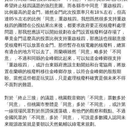
希望終止核四議題的強烈意圖。而各縣市中同意「重啟核四」
比例最高的是金門。雖然金門此次投票率只有18％左右，但高
達85％左右的比例「同意」重啟核四。我想既然很多支持重啟
核四的團體在公投結果出來後，都要求政府要正視核廢料處理
問題，那我想應該可以開始規劃在金門設置核廢料儲存場了，
畢竟金門這麼高的投票比例支持重啟核四，那應該也很願意接
受核廢料可以放置在金門。那些暫存在核電廠的核廢料，總算
有適合的地方可以去了。而蘭嶼雖然「同意」略多於「不同
意」，不過和同縣的金峰鄉比起來，可以知道金峰鄉很支持
「重啟核四」，或許台東縣府應該主動開始和台電協商，將放
置在蘭嶼的核廢料移往金峰鄉存放，以符合金峰鄉的殷殷期
盼。當然這些都是玩笑話，只是處理核廢料確實是個未來不得
不面對的難題。
對於「終止三接」的議題，桃園觀音鄉的「不同意」票數多於
「同意」，但桃園市整體是「同意」多於「不同意」，或許第
一線現場民眾對於所謂保護藻礁，有他們的觀察和觀點。不過
全國民眾的「不同意」多於「同意」，可說是多數國人認同未
來能源政策就是要朝以天然氣輔以綠電來規劃。