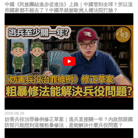
中國《民族團結進步促進法》上路｜中國管到全球？所以這
些國家都不能去了？中國早就被歐洲人權法院打臉？
2026-06-26
妨害兵役治罪條例修正草案｜逃兵直接關一年？內政部跟國
防部只能想到這種粗暴修法，是能解決什麼兵役問題？