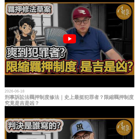
2026-06-18
刑事訴訟法羈押制度修法｜史上最挺犯罪者？限縮羈押制度
究竟是吉是凶？