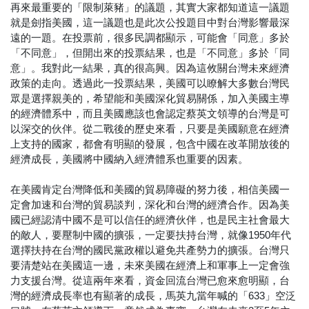
再來最重要的「限制萊豬」的議題，其實大家都知道這一議題
就是劍指美國，這一議題也是此次公投題目中對台灣影響最深
遠的一題。在投票前，很多民調都顯示，可能會「同意」多於
「不同意」，但開出來的投票結果，也是「不同意」多於「同
意」。我對此一結果，真的很高興。因為這攸關台灣未來經濟
政策的走向。透過此一投票結果，美國可以瞭解大多數台灣民
眾是選擇親美的，希望能和美國深化貿易關係，加入美國主導
的經濟體系中，而且美國應該也會認定蔡英文領導的台灣是可
以深交的伙伴。從二戰後的歷史來看，只要是美國願意在經濟
上支持的國家，都會有明顯的發展，包含中國在改革開放後的
經濟成長，美國將中國納入經濟體系也重要的因素。
在美國肯定台灣降低和美國的貿易障礙的努力後，相信美國一
定會加速和台灣的貿易談判，深化和台灣的經濟合作。因為美
國已經認清中國不是可以信任的經濟伙伴，也是民主社會最大
的敵人，要壓制中國的擴張，一定要扶持台灣，就像1950年代
選擇扶持在台灣的國民黨政權以避免共產勢力的擴張。台灣只
要清楚站在美國這一邊，未來美國在經濟上和軍事上一定會強
力支援台灣。從這兩年來看，資金回流台灣已愈來愈明顯，台
灣的經濟成長率也有顯著的成長，馬英九當年喊的「633」空泛