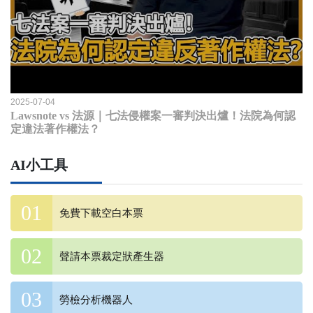
2025-07-04
Lawsnote vs 法源｜七法侵權案一審判決出爐！法院為何認
定違法著作權法？
AI小工具
免費下載空白本票
聲請本票裁定狀產生器
勞檢分析機器人