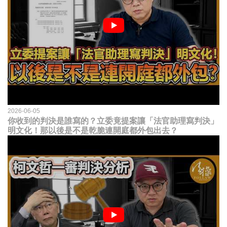
2026-06-05
你收到的判決是誰寫的？立委竟提案讓「法官助理寫判決」
明文化！那以後是不是乾脆連開庭都外包出去？