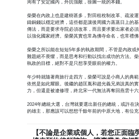
周有了安定國內，外抗強敵，徐圖一統的本錢。
柴榮在內政上也是建樹甚多，對田租稅制改革、疏浚運
鑄銅錢以穩定經濟，這些都是讓後周國力蒸蒸日上的基
傳法，而是要求寺院必須改革，而且要求要出家者必須
以強化國家經濟。柴榮其實也常為佛寺命名，也常禮佛
柴榮之所以能在短短5年多的執政期間，不管是內政或
難題絕不畏懼，而是思考和行動以找出成功的方法。柴
執政的目標，絕對不是只想享受眼前的權力。
年少時就隨著商旅行走四方，柴榮可說是小商人的典範
依然是如此耀眼。後繼的趙匡胤和趙光義兄弟說真的實
力，但還是被遼修理，終北宋一代無法再奪回燕雲十六
2024年總統大選，台灣就要選出新任的總統，或許
的雄主，那應該可以想想千餘年前的中原大地，有位充
【不論是企業或個人，若您正面臨