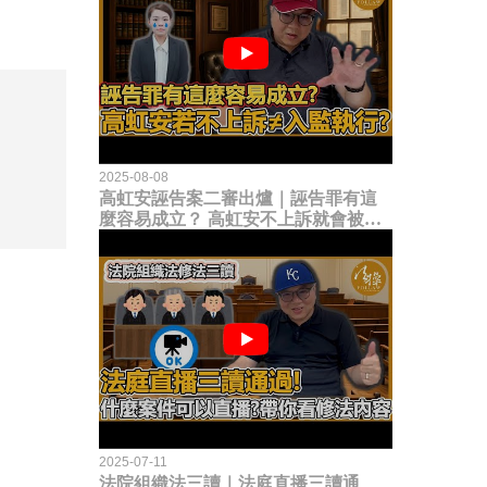
2025-08-08
高虹安誣告案二審出爐｜誣告罪有這
麼容易成立？ 高虹安不上訴就會被
關？這句話其實不太對！
2025-07-11
法院組織法三讀｜法庭直播三讀通