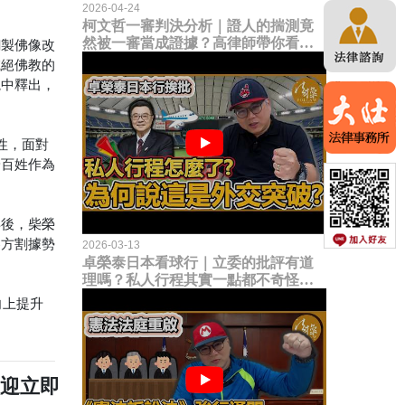
2026-04-24
柯文哲一審判決分析｜證人的揣測竟
然被一審當成證據？高律師帶你看未
銅製佛像改
來二審攻防的兩大核心點！
滅絕佛教的
院中釋出，
性，面對
安百姓作為
年後，柴榮
各方割據勢
2026-03-13
卓榮泰日本看球行｜立委的批評有道
理嗎？私人行程其實一點都不奇怪？
為何說這是一種外交突破？
向上提升
歡迎立即