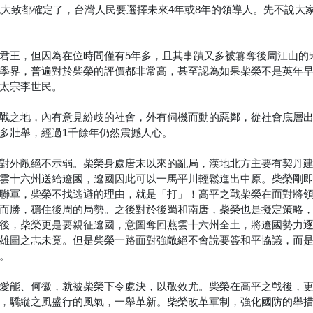
也大致都確定了，台灣人民要選擇未來4年或8年的領導人。先不說大
君王，但因為在位時間僅有5年多，且其事蹟又多被篡奪後周江山的
學界，普遍對於柴榮的評價都非常高，甚至認為如果柴榮不是英年
太宗李世民。
戰之地，內有意見紛歧的社會，外有伺機而動的惡鄰，從社會底層
多壯舉，經過1千餘年仍然震撼人心。
對外敵絕不示弱。柴榮身處唐末以來的亂局，漢地北方主要有契丹
雲十六州送給遼國，遼國因此可以一馬平川輕鬆進出中原。柴榮剛
聯軍，柴榮不找逃避的理由，就是「打」！高平之戰柴榮在面對將
而勝，穩住後周的局勢。之後對於後蜀和南唐，柴榮也是擬定策略
後，柴榮更是要親征遼國，意圖奪回燕雲十六州全土，將遼國勢力
雄圖之志未竟。但是柴榮一路面對強敵絕不會說要簽和平協議，而
。
愛能、何徽，就被柴榮下令處決，以敬效尤。柴榮在高平之戰後，
，驕縱之風盛行的風氣，一舉革新。柴榮改革軍制，強化國防的舉