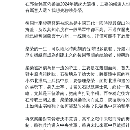
在郭台銘宣佈參加2024年總統大選後，主要的候選人
有屬意人選？我想先聊聊柴榮。
後周世宗柴榮普遍被認為是中國五代十國時期最傑出的
掩蓋，所以其知名度在一般民眾中都不高。不過在歷史
能已經奪回燕雲十六州，一統漢地，評價可能不下於唐
柴榮的一生，可以給此時此刻的台灣很多啟發，身處四
歷史機緣而成為創建未久的後周帝國的統治者，柴榮許
柴榮被評價為超一流的帝王，主要是在幾個面向。首先
對中原虎視眈眈，石敬塘為了搶大位，將屏障中原的燕
小弟北漢馬上兵指中原，要修理柴榮，面對北漢和遼的
的劣勢下，身先士卒，甘冒矢石以鼓舞士氣，終於一戰
略，尤其是三征淮南，把南唐打到半殘。而在穩定後方
在奪取三關之後，柴榮卻身染急病而駕崩，恢復漢地的
上如何由弱轉強？如何能擊敗外敵？以確保中原的和平
再來柴榮對背骨者決不寬貸，高平之戰中未戰而降的樊
制，將強兵均選入中央禁軍，將唐末以來軍中見縫插針