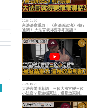
2026-01-09
憲法法庭重啟｜ 《憲法訴訟法》強行
通關！ 大法官就得要乖乖聽話？
2025-10-23
大法官聲明惹議｜三位大法官變三位
小法官？是遵循憲法，還是放棄制衡
立法權？