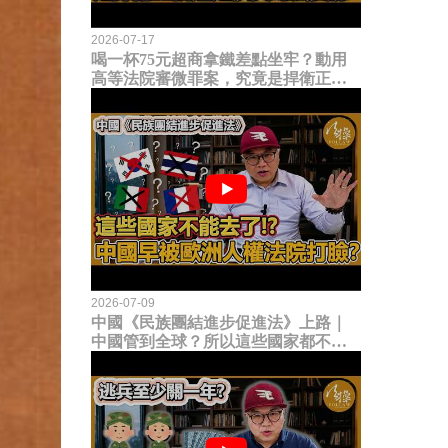
2026-07-17
喝一杯75元超商拿鐵差點坐牢？動用
高等法院審微罪案，究竟是捍衛正義
還是浪費司法資源？
2026-07-09
中國《民族團結進步促進法》上路｜
中國管到全球？所以這些國家都不能
去了？中國早就被歐洲人權法院打
臉？