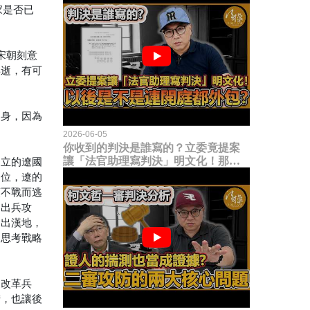
家是否已
宋朝刻意
早逝，有可
出身，因為
2026-06-05
你收到的判決是誰寫的？立委竟提案
讓「法官助理寫判決」明文化！那以
建立的遼國
後是不是乾脆連開庭都外包出去？
即位，遼的
領不戰而逃
，出兵攻
逐出漢地，
是思考戰略
更改革兵
措，也讓後