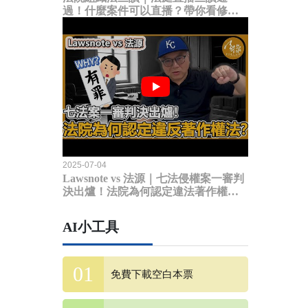
過！什麼案件可以直播？帶你看修法
內容
2025-07-04
Lawsnote vs 法源｜七法侵權案一審判
決出爐！法院為何認定違法著作權
法？
AI小工具
免費下載空白本票