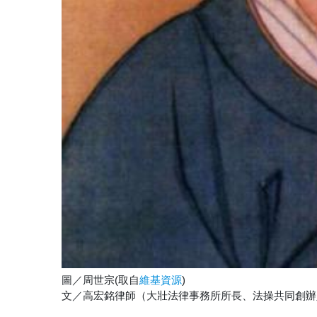
圖／周世宗(取自
)
維基資源
文／
高宏銘律師（大壯法律事務所所長、法操共同創辦