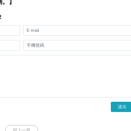
關。】
2
送出
回上一頁