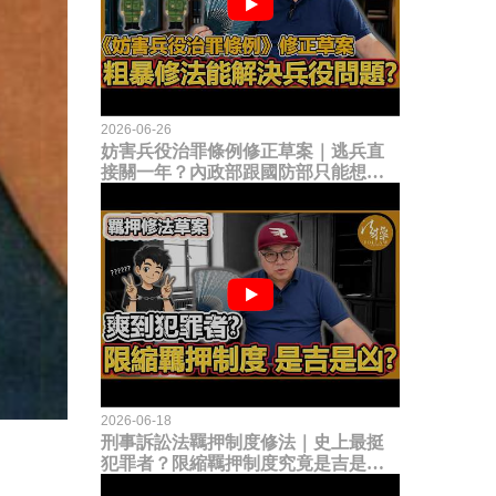
2026-06-26
妨害兵役治罪條例修正草案｜逃兵直
接關一年？內政部跟國防部只能想到
這種粗暴修法，是能解決什麼兵役問
題？
2026-06-18
刑事訴訟法羈押制度修法｜史上最挺
犯罪者？限縮羈押制度究竟是吉是
凶？