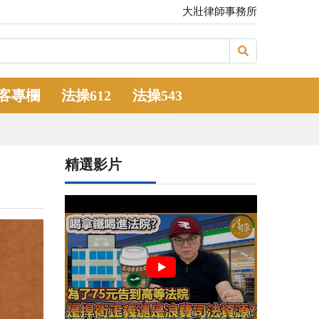
大壯律師事務所
客專欄
法操612
法操543
精選影片