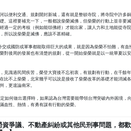
河以便利交通、規劃開封新城，還有就是整頓寺院，將寺院中許多
礎。這裡要補充一下，一般都說柴榮滅佛，但柴榮的行動上並非要
經過一定的考核（例如能頌佛經）才能出家，讓人力和土地能從寺
，所以說柴榮是滅佛，應該不甚精確。
外交或國防或軍事都能取得巨大的成果，就是因為柴榮不怕難，有血
榮對後周的發展也有清楚的規劃，從一開始柴榮就是以一統華夏以
，見識過民間疾苦，榮登大寶後不忘初衷，有規劃有行動，在千餘
在比不上柴榮，北宋幾乎可以說是接收了柴榮改革的基礎才能消滅
州，更遑論南宋。
在決定如何做出選擇時，如果認為台灣需要能帶領台灣突破內外困境，
滿血性、熱情，有勇有謀有行動的柴榮。
勞資爭議、不動產糾紛或其他民刑事問題，都