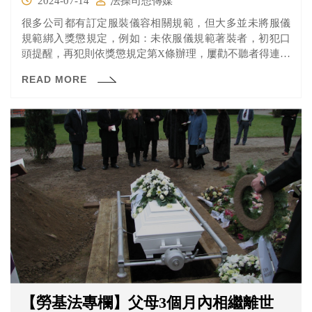
2024-07-14
法操司想傳媒
很多公司都有訂定服裝儀容相關規範，但大多並未將服儀
規範綁入獎懲規定，例如：未依服儀規範著裝者，初犯口
頭提醒，再犯則依獎懲規定第X條辦理，屢勸不聽者得連續
並累積懲戒。
READ MORE
【勞基法專欄】父母3個月內相繼離世