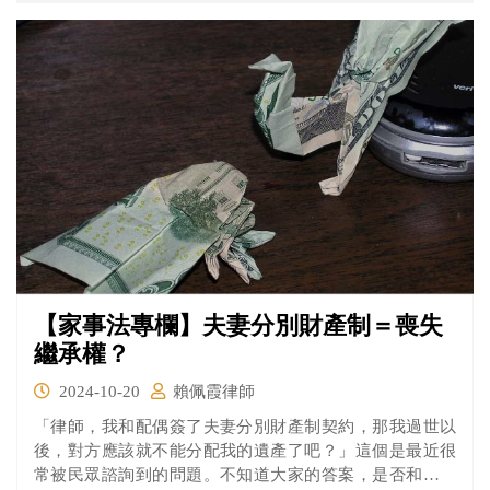
【家事法專欄】夫妻分別財產制＝喪失
繼承權？
2024-10-20
賴佩霞律師
「律師，我和配偶簽了夫妻分別財產制契約，那我過世以
後，對方應該就不能分配我的遺產了吧？」這個是最近很
常被民眾諮詢到的問題。不知道大家的答案，是否和這位