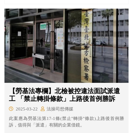
標呢？考試院銓敘部的"一次記2大過專案考績免職條件"草
案是一個不錯的參考指標，請特別留意第2~4點(性侵/性騷/
職場霸凌)，除了性侵經查證屬實或提起公訴直接予以免職
外，性騷/職場霸凌即便屬實，也要受害人遭受重大身心創
傷或死亡，方構成直接免職。
【勞基法專欄】北檢被控違法面試派遣
工 「禁止轉掛條款」上路後首例勝訴
2025-03-22
法操司想傳媒
此案應為勞基法第17-1條(禁止"轉掛"條款)上路後首例勝
訴，值得與「派遣」有關的企業借鏡。