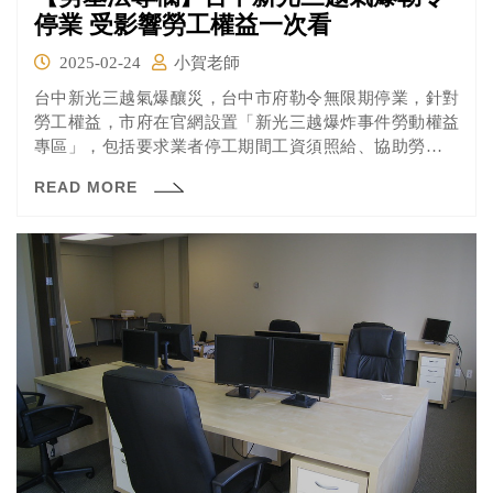
停業 受影響勞工權益一次看
2025-02-24
小賀老師
台中新光三越氣爆釀災，台中市府勒令無限期停業，針對
勞工權益，市府在官網設置「新光三越爆炸事件勞動權益
專區」，包括要求業者停工期間工資須照給、協助勞工轉
職參訓、遭資遣可請領失業給付等協助，勞工如有相關勞
READ MORE
動法令或權益事項申請問題，可撥打市府1999專線或至勞
工局網站查詢。