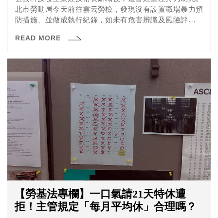
北市勞動局今天前往雲云勞檢，發現沒有設置職場暴力預
防措施、並做成執行紀錄，如未有危害辨識及風險評估表
等，勞檢處已經認定違反職安法，將限期改善。
READ MORE
【勞基法專欄】一口氣請21天特休遭
拒！主管規定「每月平均休」合理嗎？