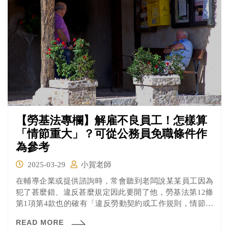
【勞基法專欄】解雇不良員工！怎樣算
「情節重大」？可從公務員免職條件作
為參考
2025-03-29
小賀老師
在輔導企業或提供諮詢時，常會聽到老闆說某某員工因為
犯了甚麼錯、違反甚麼規定因此要開了他，勞基法第12條
第1項第4款也的確有「違反勞動契約或工作規則，情節重
大者」得以懲戒性解雇的規定；然而每位老闆心中對於
READ MORE
「情節重大」的那把尺不盡相同，有沒有甚麼可參考的指