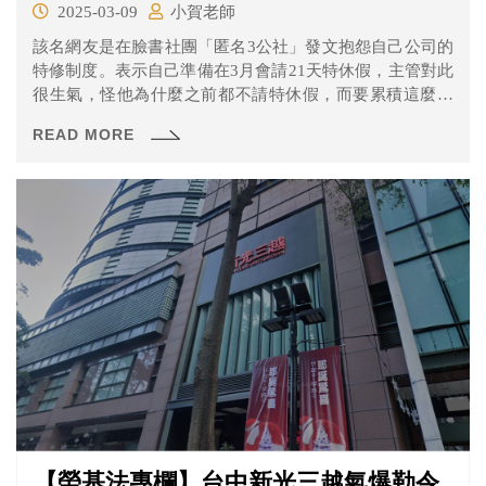
2025-03-09
小賀老師
該名網友是在臉書社團「匿名3公社」發文抱怨自己公司的
特修制度。表示自己準備在3月會請21天特休假，主管對此
很生氣，怪他為什麼之前都不請特休假，而要累積這麼多
天，一次請假21天。主管還表示，3月份起，每個月都要強
READ MORE
制他請特休假，要求他平時就要平均消化掉特休，不要累
積到太多天一次請，導致公司會有某段時期人力短缺或增
加代理人工作量。
【勞基法專欄】台中新光三越氣爆勒令