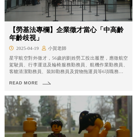
【勞基法專欄】企業徵才當心「中高齡
年齡歧視」
2025-04-19
小賀老師
星宇航空對外徵才，56歲的劉姓勞工投出履歷，應徵航空
駕駛員、行李運送及輪椅服務勤務員、航機作業勤務員、
客艙清潔勤務員、裝卸勤務員及貨物拖運員等6項職務，卻
遭星宇以「名額有限」婉拒面試，劉姓勞工向桃市勞動局
READ MORE
提出申訴，認為星宇「控歧視中高齡就業」，桃園市府開
罰30萬元，星宇航空提出訴願，表示僅是以履歷內容作為
評估，並無歧視，仍遭勞動部駁回。