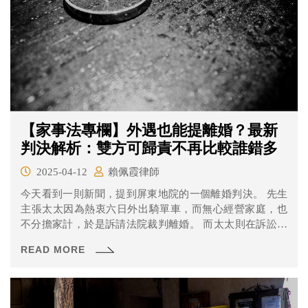
【家事法專欄】外遇也能提離婚？最新
判決解析：雙方可歸責不再比較誰錯多
2025-04-12
賴佩霞律師
今天看到一則新聞，提到屏東地院的一個離婚判決。 先生
主張太太因為熱衷六日外出騎單車，而無心經營家庭，也
不分擔家計，於是訴請法院裁判離婚。 而太太則在訴訟中
向法官表示，曾多次邀約先生共同參與自行車活動，且活
READ MORE
動僅有半日，或當日往返，不影響陪伴家人時間；且事實
上是先生先有外遇的情形，先生不可請求離婚。