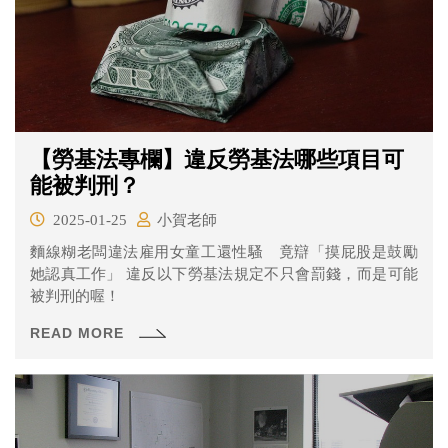
【勞基法專欄】違反勞基法哪些項目可
能被判刑？
2025-01-25
小賀老師
麵線糊老闆違法雇用女童工還性騷 竟辯「摸屁股是鼓勵
她認真工作」 違反以下勞基法規定不只會罰錢，而是可能
被判刑的喔！
READ MORE