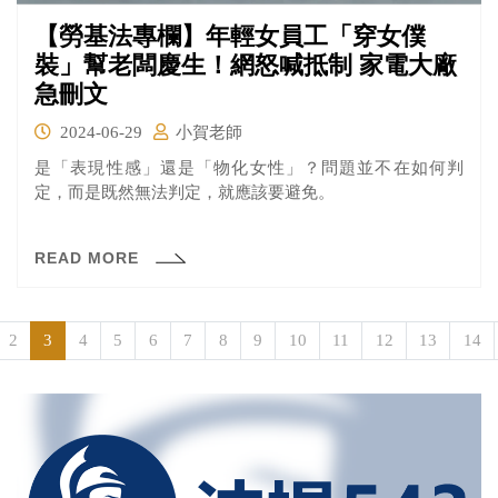
【勞基法專欄】年輕女員工「穿女僕
裝」幫老闆慶生！網怒喊抵制 家電大廠
急刪文
2024-06-29
小賀老師
是「表現性感」還是「物化女性」？問題並不在如何判
定，而是既然無法判定，就應該要避免。
READ MORE
2
3
4
5
6
7
8
9
10
11
12
13
14