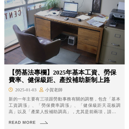
【勞基法專欄】2025年基本工資、勞保
費率、健保級距、產投補助新制上路
2025-01-03
小賀老師
新的一年主要有三項跟勞動事務有關的調整，包含「基本
工資調漲」、「勞保費率調漲」、「健保級距天花板調
高」以及「產業人投補助調高」，尤其是前兩項，請記得
調整基本時薪以及更新要代扣勞工勞保自負額金額喔！
READ MORE