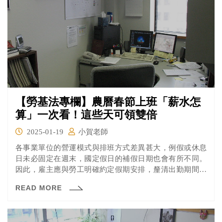
【勞基法專欄】農曆春節上班「薪水怎
算」一次看！這些天可領雙倍
2025-01-19
小賀老師
各事業單位的營運模式與排班方式差異甚大，例假或休息
日未必固定在週末，國定假日的補假日期也會有所不同。
因此，雇主應與勞工明確約定假期安排，釐清出勤期間的
工資給付標準，避免勞資雙方產生爭議。無論是正職還是
READ MORE
工讀生，只要在國定假日出勤，雇主都必須依法支付加倍
工資。