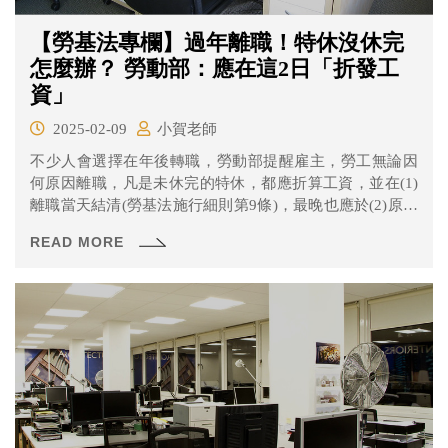
【勞基法專欄】過年離職！特休沒休完
怎麼辦？ 勞動部：應在這2日「折發工
資」
2025-02-09
小賀老師
不少人會選擇在年後轉職，勞動部提醒雇主，勞工無論因
何原因離職，凡是未休完的特休，都應折算工資，並在(1)
離職當天結清(勞基法施行細則第9條)，最晚也應於(2)原定
發薪日給付(參照勞基法第23條)，否則恐面臨罰鍰。
READ MORE