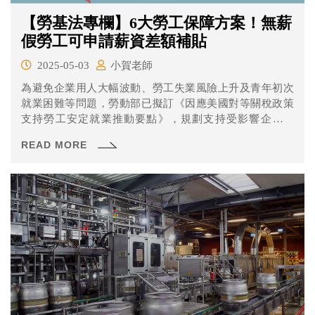
【勞基法專欄】6大勞工保障方案！無薪
假勞工可申請薪資差額補貼
2025-05-03
小賀老師
為避免企業用人大幅波動、勞工失業風險上升及青年初次
就業困難等問題，勞動部已擬訂《因應美國對等關稅政策
支持勞工安定就業推動要點》，規劃支持受影響企業辦
訓、減班休息勞工再充電、維持僱用安定、整合型就業服
READ MORE
務、鼓勵青年參加政策性產業訓練課程、初次尋職青年就
業促進等六大工作項目。