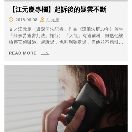
【江元慶專欄】起訴後的疑雲不斷
2018-06-08
江元慶
文／江元慶（資深司法記者，作品《流浪法庭30年》催生
「刑事妥速審判法」施行） 「大熊」有過前科，雖然他被
檢察官偵辦過、起訴過，也判刑確定過，但他並不怨恨檢
察官。...
READ MORE