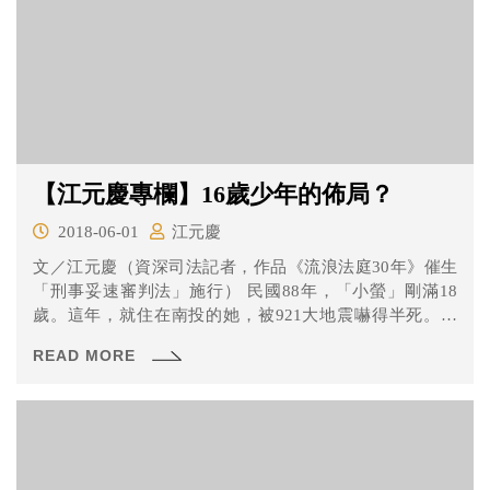
【江元慶專欄】16歲少年的佈局？
2018-06-01
江元慶
文／江元慶（資深司法記者，作品《流浪法庭30年》催生
「刑事妥速審判法」施行） 民國88年，「小螢」剛滿18
歲。這年，就住在南投的她，被921大地震嚇得半死。不
料...
READ MORE