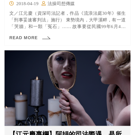
2018-04-19
法操司想傳媒
文／江元慶（資深司法記者，作品《流浪法庭30年》催生
「刑事妥速審判法」施行） 東勢境內，大甲溪畔，有一道
「哭牆」和一顆「冤石」…… 故事要從民國99年6月4日
說...
READ MORE
【江元慶專欄】阿娟的司法際遇，是所