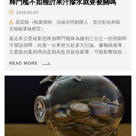
釋門檻不如檢討果汁摻水就要被關嗎
2018-05-03
高宏銘（執業律師、法操共同創辦人，曾任彰化和新
北地檢署檢察官）
最近有立委提案想將假釋門檻降為服刑三分之一的刑期即
可聲請假釋，此案一出果然引起多方討論。據報紙報導，
立委提此案的理由是因為監所超收嚴重，可能影響獄政，
所以應該把假釋門檻降低。而且這樣，還能讓受刑人假釋
READ MORE
後害怕假釋被撤銷，要回去服刑的刑期比較長，可降低再
犯比例。