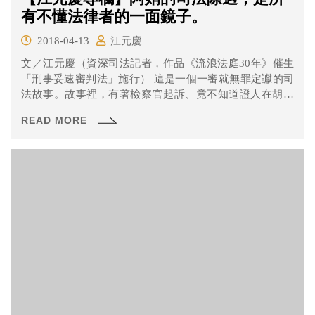
有不懂法律者的一面鏡子。
2018-04-13
江元慶
文／江元慶（資深司法記者，作品《流浪法庭30年》催生
「刑事妥速審判法」施行） 這是一個一審就無罪定讞的司
法故事。故事裡，有著檢察官起訴、竟不知道證人在胡言
亂語的...
READ MORE