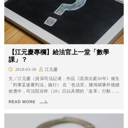
【江元慶專欄】給法官上一堂「數學
課」？
2018-03-30
江元慶
文／江元慶（資深司法記者，作品《流浪法庭30年》催生
「刑事妥速審判法」施行） 在「色法官」陳鴻斌事件後續
效應中，司法院在昨（28）日以具體的「改革」行動，教
育「...
READ MORE