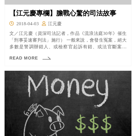
【江元慶專欄】膽戰心驚的司法故事
2018-04-03
江元慶
文／江元慶（資深司法記者，作品《流浪法庭30年》催生
「刑事妥速審判法」施行） 一般來說，會發生冤案，絕大
多數是警調辦錯人、或檢察官起訴有錯、或法官斷案有
誤。但是...
READ MORE