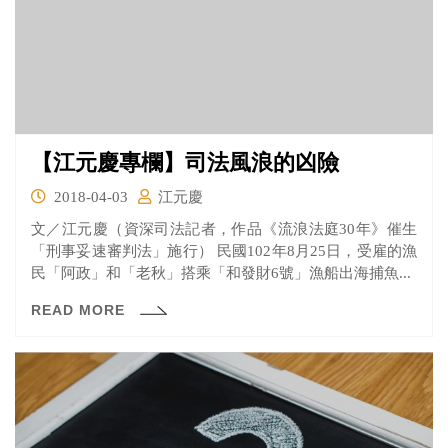
【江元慶專欄】司法風浪的凶險
2018-04-03
江元慶
文／江元慶（資深司法記者，作品《流浪法庭30年》催生
「刑事妥速審判法」施行） 民國102年8月25日，受雇的漁
民「阿政」和「老秋」搭乘「和發財6號」漁船出海捕魚...
READ MORE