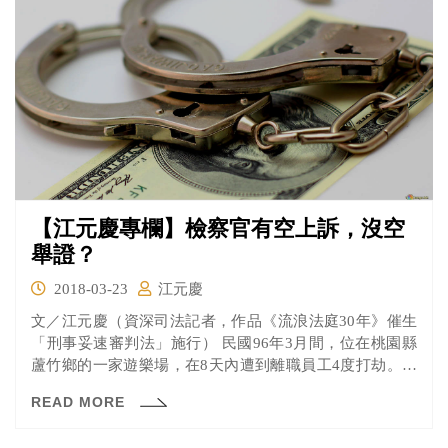
【江元慶專欄】檢察官有空上訴，沒空
舉證？
2018-03-23
江元慶
文／江元慶（資深司法記者，作品《流浪法庭30年》催生
「刑事妥速審判法」施行） 民國96年3月間，位在桃園縣
蘆竹鄉的一家遊樂場，在8天內遭到離職員工4度打劫。遊
樂...
READ MORE