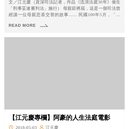
文／江元慶（資深司法記者，作品《流浪法庭30年》催生
「刑事妥速審判法」施行） 母親節將屆，這是一個司法曾
經讓一位母親悲喜交替的故事…… 民國100年5月，「阿
勝...
READ MORE
【江元慶專欄】阿豪的人生法庭電影
2018-05-03
江元慶