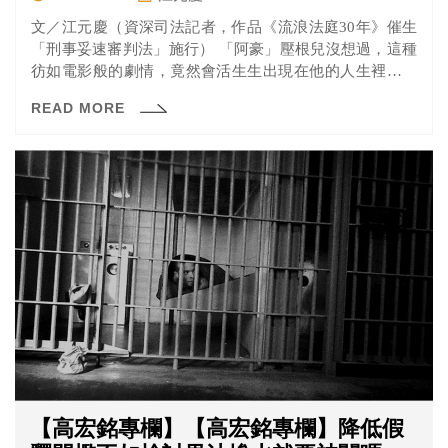
文／江元慶（資深司法記者，作品《流浪法庭30年》催生
「刑事妥速審判法」施行） 「阿豪」壓根兒沒想過，這種
彷如電影般的劇情，竟然會活生生出現在他的人生裡。然
而，他...
READ MORE
【高宏銘專欄】【高宏銘專欄】降低假