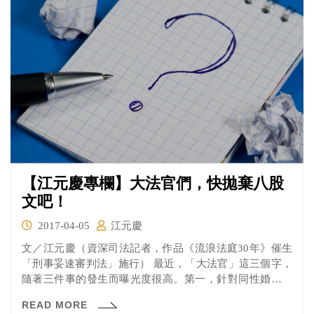
【江元慶專欄】大法官們，快拋棄八股
文吧！
2017-04-05
江元慶
文／江元慶（資深司法記者，作品《流浪法庭30年》催生
「刑事妥速審判法」施行） 最近，「大法官」這三個字，
隨著三件事的發生而曝光度很高。第一，針對同性婚姻釋
憲案，...
READ MORE