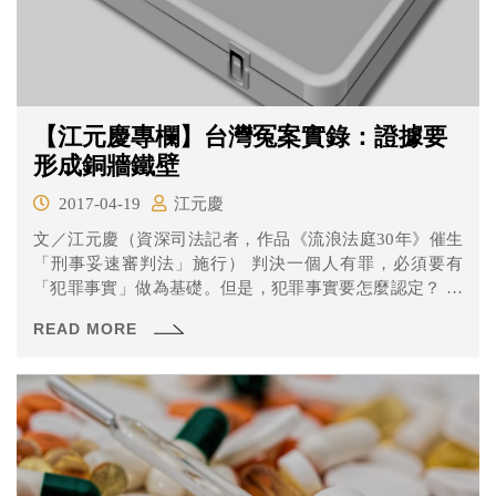
【江元慶專欄】台灣冤案實錄：證據要
形成銅牆鐵壁
2017-04-19
江元慶
文／江元慶（資深司法記者，作品《流浪法庭30年》催生
「刑事妥速審判法」施行） 判決一個人有罪，必須要有
「犯罪事實」做為基礎。但是，犯罪事實要怎麼認定？ 在
一件個...
READ MORE