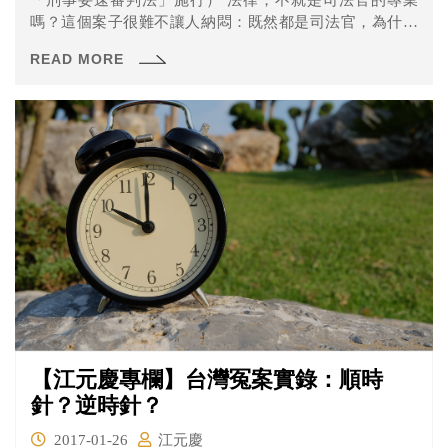
嗎？這個案子很難不讓人納悶：既然都是司法官，為什麼
法官能夠...
READ MORE
【江元慶專欄】台灣冤案實錄：順時
針？逆時針？
2017-01-26
江元慶