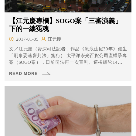
【江元慶專欄】SOGO案「三審演義」
下的一縷冤魂
2017-01-05
江元慶
文／江元慶（資深司法記者，作品《流浪法庭30年》催生
「刑事妥速審判法」施行） 太平洋崇光百貨公司產權爭奪
案（SOGO案），日前司法再一次宣判。這樁纏訟14年的
案...
READ MORE