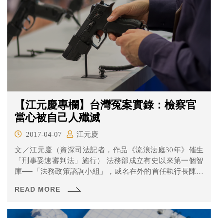
【江元慶專欄】台灣冤案實錄：檢察官
當心被自己人殲滅
2017-04-07
江元慶
文／江元慶（資深司法記者，作品《流浪法庭30年》催生
「刑事妥速審判法」施行） 法務部成立有史以來第一個智
庫──「法務政策諮詢小組」，威名在外的首任執行長陳瑞
仁檢...
READ MORE