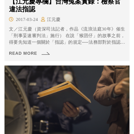
【江元慶專欄】台灣冤案實錄：檢察官
違法指認
2017-03-24
江元慶
文／江元慶（資深司法記者，作品《流浪法庭30年》催生
「刑事妥速審判法」施行） 在說「猴囝仔」的故事之前，
得要先知道一個關於「指認」的規定──法務部對於指認犯
罪嫌...
READ MORE