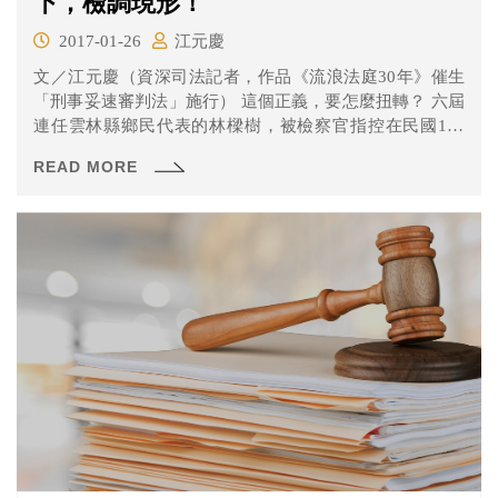
下，檢調現形！
2017-01-26
江元慶
文／江元慶（資深司法記者，作品《流浪法庭30年》催生
「刑事妥速審判法」施行） 這個正義，要怎麼扭轉？ 六屆
連任雲林縣鄉民代表的林樑樹，被檢察官指控在民國103
年...
READ MORE