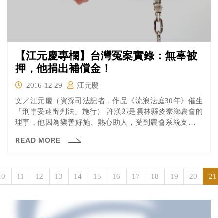
【江元慶專欄】台灣冤案實錄：無辜被
押，他捐出補償金！
2016-12-29
江元慶
文／江元慶（資深司法記者，作品《流浪法庭30年》催生
「刑事妥速審判法」施行） 許漢郎是雲林縣麥寮鄉農會的
理事，他因為樂善好施、熱心助人，受到農會系統支持，
在民國...
READ MORE
10
11
12
13
14
15
16
17
18
19
20
21