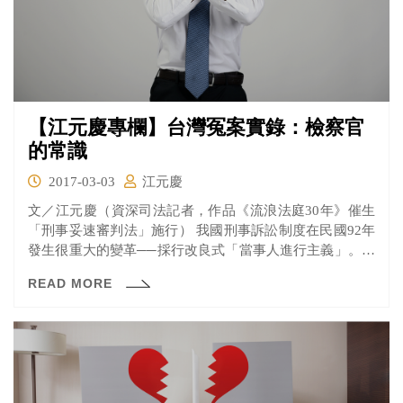
【江元慶專欄】台灣冤案實錄：檢察官
的常識
2017-03-03
江元慶
文／江元慶（資深司法記者，作品《流浪法庭30年》催生
「刑事妥速審判法」施行） 我國刑事訴訟制度在民國92年
發生很重大的變革──採行改良式「當事人進行主義」。簡
要...
READ MORE