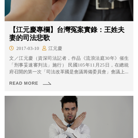
【江元慶專欄】台灣冤案實錄：王姓夫
妻的司法悲歌
2017-03-10
江元慶
文／江元慶（資深司法記者，作品《流浪法庭30年》催生
「刑事妥速審判法」施行） 民國105年11月25日，在總統
府召開的第一次「司法改革國是會議籌備委員會」會議上...
READ MORE