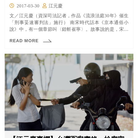
2017-03-30
江元慶
文／江元慶（資深司法記者，作品《流浪法庭30年》催生
「刑事妥速審判法」施行） 南宋時代話本《京本通俗小
說》中，有一個章節叫〈錯斬崔寧〉。故事說的是，宋高
宗時期的...
READ MORE