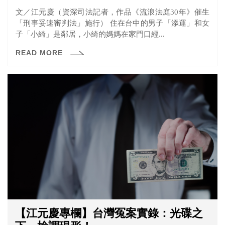
文／江元慶（資深司法記者，作品《流浪法庭30年》催生
「刑事妥速審判法」施行） 住在台中的男子「添運」和女
子「小綺」是鄰居，小綺的媽媽在家門口經...
READ MORE
【江元慶專欄】台灣冤案實錄：光碟之