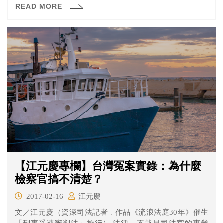
READ MORE
【江元慶專欄】台灣冤案實錄：為什麼
檢察官搞不清楚？
2017-02-16
江元慶
文／江元慶（資深司法記者，作品《流浪法庭30年》催生
「刑事妥速審判法」施行） 法律，不就是司法官的專業