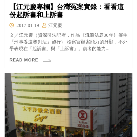
【江元慶專欄】台灣冤案實錄：看看這
份起訴書和上訴書
2017-01-19
江元慶
文／江元慶（資深司法記者，作品《流浪法庭30年》催生
「刑事妥速審判法」施行） 檢察官辦案能力的外顯，不外
乎表現在「起訴書」與「上訴書」。前者的能力...
READ MORE