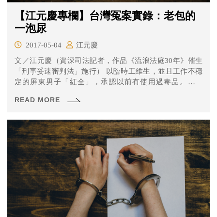
【江元慶專欄】台灣冤案實錄：老包的
一泡尿
2017-05-04
江元慶
文／江元慶（資深司法記者，作品《流浪法庭30年》催生
「刑事妥速審判法」施行） 以臨時工維生，並且工作不穩
定的屏東男子「紅全」，承認以前有使用過毒品。有一
天，他被...
READ MORE