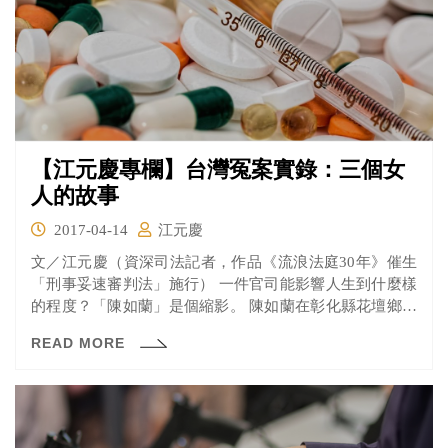
【江元慶專欄】台灣冤案實錄：三個女
人的故事
2017-04-14
江元慶
文／江元慶（資深司法記者，作品《流浪法庭30年》催生
「刑事妥速審判法」施行） 一件官司能影響人生到什麼樣
的程度？「陳如蘭」是個縮影。 陳如蘭在彰化縣花壇鄉一
家診...
READ MORE