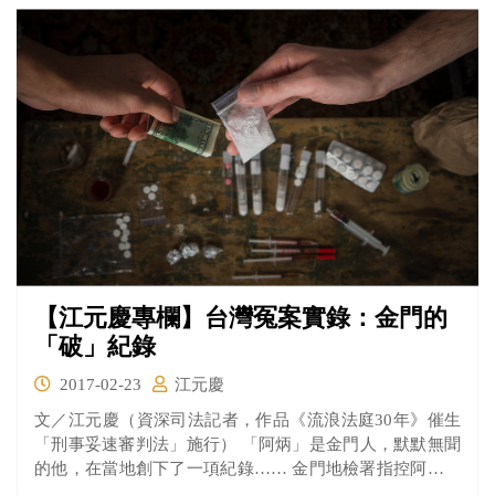
【江元慶專欄】台灣冤案實錄：金門的
「破」紀錄
2017-02-23
江元慶
文／江元慶（資深司法記者，作品《流浪法庭30年》催生
「刑事妥速審判法」施行） 「阿炳」是金門人，默默無聞
的他，在當地創下了一項紀錄…… 金門地檢署指控阿炳販
毒1...