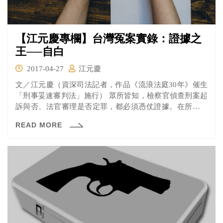
【江元慶專欄】台灣冤案實錄：證據之
王──自白
2017-04-27
江元慶
文／江元慶（資深司法記者，作品《流浪法庭30年》催生
「刑事妥速審判法」施行） 眾所皆知，檢察官偵查刑案起
訴與否、法官審理是否定罪，都必須憑仗證據。在所有的
證據中...
READ MORE