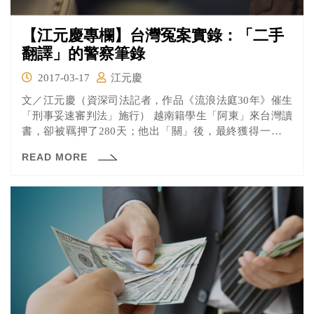
【江元慶專欄】台灣冤案實錄：「二手
翻譯」的警察筆錄
2017-03-17
江元慶
文／江元慶（資深司法記者，作品《流浪法庭30年》催生
「刑事妥速審判法」施行） 越南籍學生「阿東」來台灣讀
書，卻被羈押了280天；他出「關」後，最終獲得一筆錢
──...
READ MORE