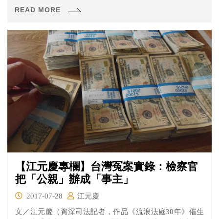
形容阿南...
READ MORE
【江元慶專欄】台灣冤案實錄：檢察官
把「公親」辦成「事主」
2017-07-28
江元慶
文／江元慶（資深司法記者，作品《流浪法庭30年》催生