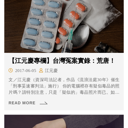
【江元慶專欄】台灣冤案實錄：荒唐！
2017-06-05
江元慶
文／江元慶（資深司法記者，作品《流浪法庭30年》催生
「刑事妥速審判法」施行） 你的電腦裡存有疑似毒品的照
片嗎？請特別注意，只是「疑似的」毒品照片而已。如果
有的話...
READ MORE