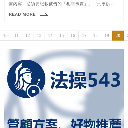
書內容，必須要記載被告的「犯罪事實」。（刑事訴訟法
第26...
READ MORE
10
11
12
13
14
15
16
17
18
19
20