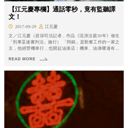
【江元慶專欄】通話零秒，竟有監聽譯
文！
2017-09-29
江元慶
文／江元慶（資深司法記者，作品《流浪法庭30年》催生
「刑事妥速審判法」施行） 「阿銘」是勤奮工作的一家之
主，他經營機車行，也開起油漆店；機車、油漆哪邊有生
意上門...
READ MORE