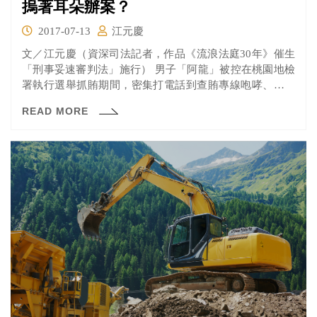
摀著耳朵辦案？
2017-07-13
江元慶
文／江元慶（資深司法記者，作品《流浪法庭30年》催生
「刑事妥速審判法」施行） 男子「阿龍」被控在桃園地檢
署執行選舉抓賄期間，密集打電話到查賄專線咆哮、或謾
罵、或...
READ MORE