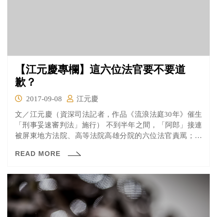
【江元慶專欄】這六位法官要不要道
歉？
2017-09-08
江元慶
文／江元慶（資深司法記者，作品《流浪法庭30年》催生
「刑事妥速審判法」施行） 不到半年之間，「阿郎」接連
被屏東地方法院、高等法院高雄分院的六位法官責罵；會
被一、...
READ MORE