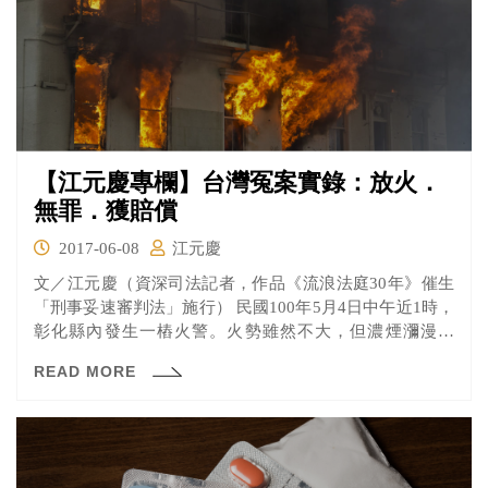
【江元慶專欄】台灣冤案實錄：放火．
無罪．獲賠償
2017-06-08
江元慶
文／江元慶（資深司法記者，作品《流浪法庭30年》催生
「刑事妥速審判法」施行） 民國100年5月4日中午近1時，
彰化縣內發生一樁火警。火勢雖然不大，但濃煙瀰漫嗆
人...
READ MORE