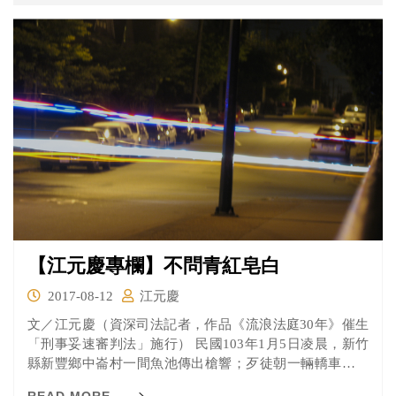
【江元慶專欄】不問青紅皂白
2017-08-12
江元慶
文／江元慶（資深司法記者，作品《流浪法庭30年》催生
「刑事妥速審判法」施行） 民國103年1月5日凌晨，新竹
縣新豐鄉中崙村一間魚池傳出槍響；歹徒朝一輛轎車連開
7...