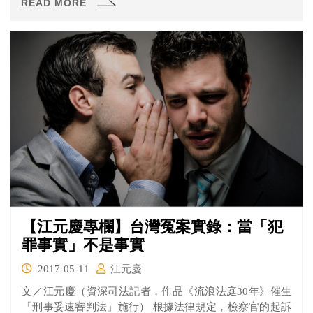
READ MORE
【江元慶專欄】台灣冤案實錄：當「犯
罪事實」不是事實
2017-05-11
江元慶
文／江元慶（資深司法記者，作品《流浪法庭30年》催生
「刑事妥速審判法」施行） 根據法律規定，檢察官的起訴