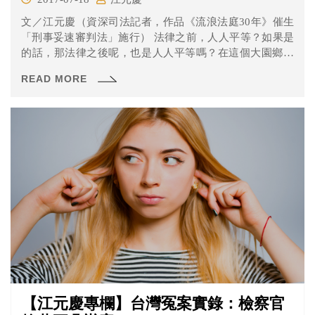
文／江元慶（資深司法記者，作品《流浪法庭30年》催生
「刑事妥速審判法」施行） 法律之前，人人平等？如果是
的話，那法律之後呢，也是人人平等嗎？在這個大園鄉三
名村長...
READ MORE
【江元慶專欄】台灣冤案實錄：檢察官