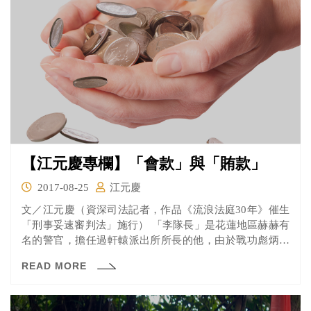
【江元慶專欄】「會款」與「賄款」
2017-08-25
江元慶
文／江元慶（資深司法記者，作品《流浪法庭30年》催生
「刑事妥速審判法」施行） 「李隊長」是花蓮地區赫赫有
名的警官，擔任過軒轅派出所所長的他，由於戰功彪炳，
上級刻...
READ MORE