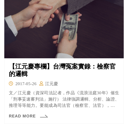
【江元慶專欄】台灣冤案實錄：檢察官
的邏輯
2017-05-26
江元慶
文／江元慶（資深司法記者，作品《流浪法庭30年》催生
「刑事妥速審判法」施行） 法律強調邏輯、分析、論證、
推理等等能力。要能成為司法官（檢察官、法官），具備
邏輯能...
READ MORE