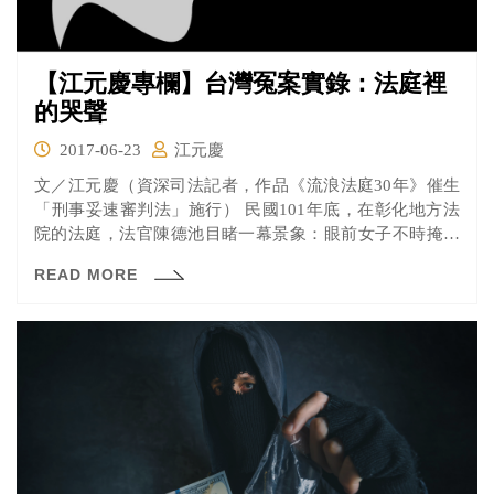
【江元慶專欄】台灣冤案實錄：法庭裡
的哭聲
2017-06-23
江元慶
文／江元慶（資深司法記者，作品《流浪法庭30年》催生
「刑事妥速審判法」施行） 民國101年底，在彰化地方法
院的法庭，法官陳德池目睹一幕景象：眼前女子不時掩面
痛哭...
READ MORE