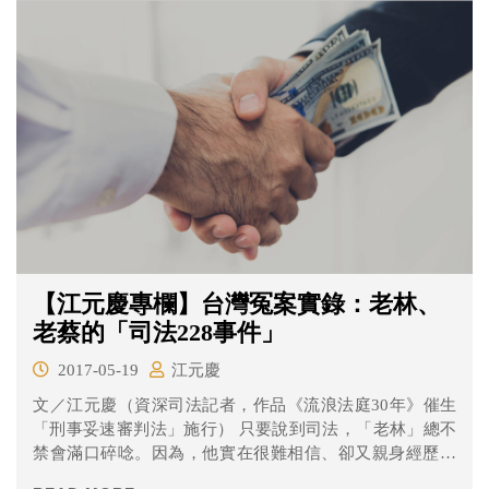
【江元慶專欄】台灣冤案實錄：老林、
老蔡的「司法228事件」
2017-05-19
江元慶
文／江元慶（資深司法記者，作品《流浪法庭30年》催生
「刑事妥速審判法」施行） 只要說到司法，「老林」總不
禁會滿口碎唸。因為，他實在很難相信、卻又親身經歷了
這般的...