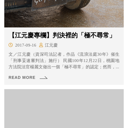
【江元慶專欄】判決裡的「極不尋常」
2017-09-16
江元慶
文／江元慶（資深司法記者，作品《流浪法庭30年》催生
「刑事妥速審判法」施行） 民國100年12月22日，桃園地
方法院法官楊麗文做出一個「極不尋常」的認定；然而，...
READ MORE