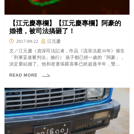
【江元慶專欄】【江元慶專欄】阿豪的
婚禮，被司法搞砸了！
2017-09-22
江元慶
文／江元慶（資深司法記者，作品《流浪法庭30年》催生
「刑事妥速審判法」施行） 孩子都已經一歲的「阿豪」，
決定要結婚了。他和老婆張羅喜事已經超過半年，雙方家
人為他...
READ MORE