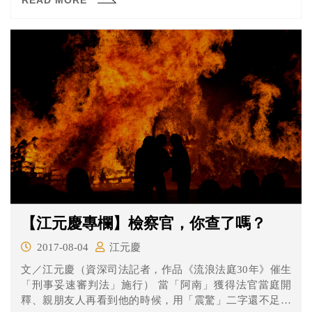
READ MORE
【江元慶專欄】檢察官，你查了嗎？
2017-08-04
江元慶
文／江元慶（資深司法記者，作品《流浪法庭30年》催生
「刑事妥速審判法」施行） 當「阿南」獲得法官當庭開
釋、親朋友人再看到他的時候，用「震驚」二字還不足以