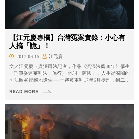
【江元慶專欄】台灣冤案實錄：小心有
人搞「詭」！
2017-06-15
江元慶
文／江元慶（資深司法記者，作品《流浪法庭30年》催生
「刑事妥速審判法」施行） 他叫「阿國」，人生從深闇的
司法幽谷裡絕地逢生──一審被重判17年6月徒刑，到二審
改...
READ MORE