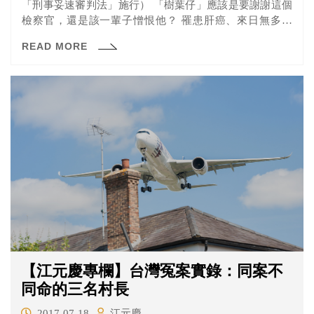
「刑事妥速審判法」施行） 「樹葉仔」應該是要謝謝這個
檢察官，還是該一輩子憎恨他？ 罹患肝癌、來日無多的
「阿雄...
READ MORE
【江元慶專欄】台灣冤案實錄：同案不
同命的三名村長
2017-07-18
江元慶