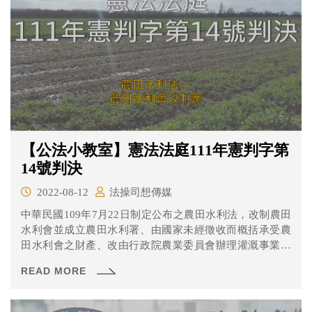
【公法小教室】憲法法庭111年憲判字第
14號判決
2022-08-12
法操司想傳媒
中華民國109年7月22日制定公布之農田水利法，改制農田
水利會並成立農田水利署、由國家未經徵收而概括承受農
田水利會之財產、改由行政院農業委員會辦理灌溉事業，
及授權主管機關訂定灌溉組織及人事管理之相關規定，聲
READ MORE
請人認為違反法律保留原則、權力分立原則、法律不溯及
既往原則、信賴保護原則及比例原則，侵害農田水利會受
憲法保障之結社權及財產權等，聲請解釋憲法。