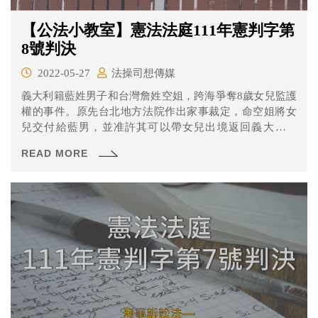
【公法小教室】憲法法庭111年憲判字第
8號判決
2022-05-27
法操司想傳媒
義大利籍藍姓男子和台灣詹姓空姐，跨海爭奪8歲女兒監護
權的事件。原先台北地方法院作出家事裁定，命空姐將女
兒交付給藍男，並准許其可以帶女兒出境返回義大利同
住。 不過在詹女依法對裁定抗告、再抗告後，由於窮盡救
READ MORE
濟手段，便向憲法法庭聲請裁判憲法審查。