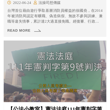
2022-06-24
法操司想傳媒
台灣首位藉由遊行爭取基層消防員權益的徐國堯，在2014
年被消防局認定有曠職、偽造病假、無故不參與訓練、兼
職等違失情事，累計達2大過直接免職。經復審、行政訴訟
等程序皆敗訴後，聲請大法官釋憲。
READ MORE
【公法小教室】憲法法庭111年憲判字第