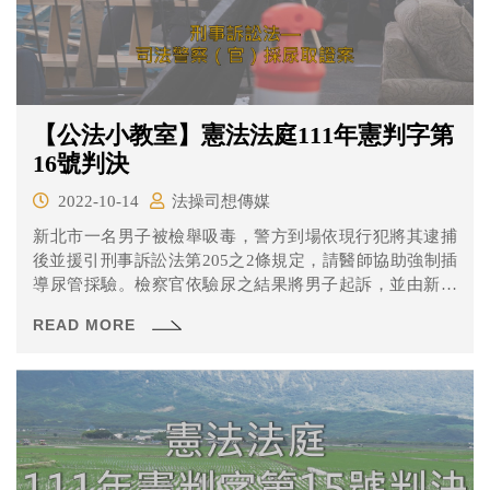
【公法小教室】憲法法庭111年憲判字第
16號判決
2022-10-14
法操司想傳媒
新北市一名男子被檢舉吸毒，警方到場依現行犯將其逮捕
後並援引刑事訴訟法第205之2條規定，請醫師協助強制插
導尿管採驗。檢察官依驗尿之結果將男子起訴，並由新北
地院簡易庭判處5月有期徒刑，不過上訴二審時，法官認為
READ MORE
警方在未取得檢察官或法官許可下即進行強制導尿，有違
憲之疑慮而聲請大法官解釋。