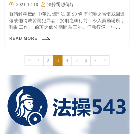
2021-12-10
法操司想傳媒
聲請解釋標的 中華民國刑法 第 90 條 有犯罪之習慣或因遊
蕩或懶惰成習而犯罪者，於刑之執行前，令入勞動場所，
強制工作。 前項之處分期間為三年。但執行滿一年六月
後，認無繼續執行之必要者，法院得免其處分之執行。 執
READ MORE
行期間屆滿前，認為有延長之必要者，法院得許可延長
之，其延長之期間不得逾一年六月，並以一次為限。
<
1
2
3
4
5
6
7
>