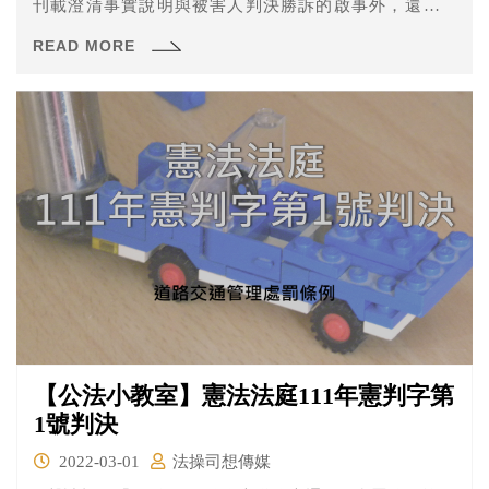
刊載澄清事實說明與被害人判決勝訴的啟事外，還包含
「判決命加害人公開道歉」之方式。釋字第656號解釋則再
READ MORE
加上「未涉及加害人自我羞辱等損及人性尊嚴之情事者」
為限制。
【公法小教室】憲法法庭111年憲判字第
1號判決
2022-03-01
法操司想傳媒