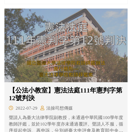
願、行政訴訟程序未果後，聲請大法官解釋。
【公法小教室】憲法法庭111年憲判字第
12號判決
2022-07-29
法操司想傳媒
聲請人為臺大法律學院副教授，未通過中華民國100學年度
教師評鑑，並於102學年度亦未通過覆評。聲請人不服，循
序提起申訴、再申訴，分別經臺大申評會及教育部中央教