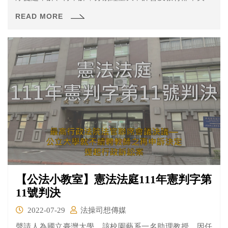
師申評會駁回，之後再提起之行政訴訟亦遭駁回確定，聲
READ MORE
請人因此向司法院大法官聲請釋憲。
【公法小教室】憲法法庭111年憲判字第
11號判決
2022-07-29
法操司想傳媒
聲請人為國立臺灣大學，該校園藝系一名助理教授，因任