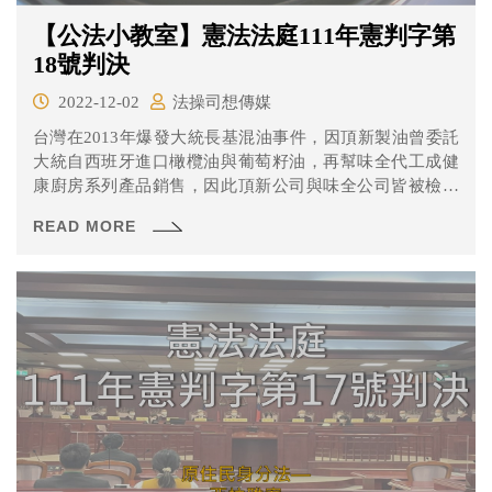
【公法小教室】憲法法庭111年憲判字第
18號判決
2022-12-02
法操司想傳媒
台灣在2013年爆發大統長基混油事件，因頂新製油曾委託
大統自西班牙進口橄欖油與葡萄籽油，再幫味全代工成健
康廚房系列產品銷售，因此頂新公司與味全公司皆被檢方
調查。此案被告雖於第一、二審都被作出有罪判決，但於
READ MORE
第一審時沒收新制還沒施行亦未宣告沒收，沒想到第二審
卻依沒收新制沒收3292萬8820元。