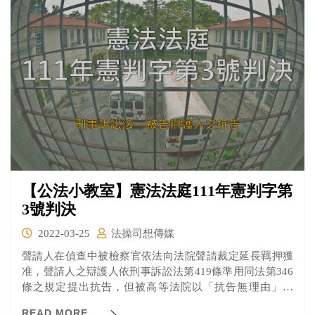
【公法小教室】憲法法庭111年憲判字第
3號判決
2022-03-25
法操司想傳媒
聲請人在偵查中被檢察官依法向法院聲請裁定延長羈押獲
准，聲請人之辯護人依刑事訴訟法第419條準用同法第346
條之規定提出抗告，但被高等法院以「抗告無理由」駁
回。聲請人認為高等法院裁定引用之法條「刑事訴訟法第
READ MORE