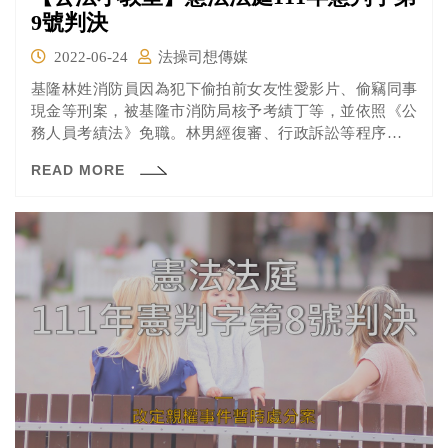
9號判決
2022-06-24
法操司想傳媒
基隆林姓消防員因為犯下偷拍前女友性愛影片、偷竊同事
現金等刑案，被基隆市消防局核予考績丁等，並依照《公
務人員考績法》免職。林男經復審、行政訴訟等程序皆敗
訴後，聲請大法官釋憲。
READ MORE