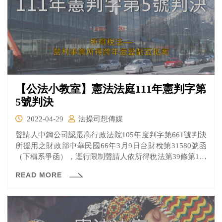
【公法小教室】憲法法庭111年憲判字第
5號判決
2022-04-29
法操司想傳媒
聲請人中鋼公司認最高行政法院105年度判字第661號判決
所援用之財政部中華民國66年3月9日台財稅第31580號函
（下稱系爭函），逕行限制聲請人依所得稅法第39條第1項
但書規定之跨年度盈虧互抵之虧損扣除範圍，變相對虧損
READ MORE
年度所獲配不計入所得額課稅之投資收益實質課稅，擴大
營所稅之稅基，悖離所得稅法第39條之立法意旨，因牴觸
憲法而聲請解釋。