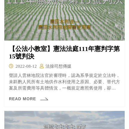
【公法小教室】憲法法庭111年憲判字第
15號判決
2022-08-12
法操司想傳媒
聲請人雲林地院法官於審理時，認為系爭規定於立法時，
未斟酌人民所有土地供作水利使用之原因、必要、替代方
案及所需費用等具體情況，一概規定應照舊使用，卻未給
予人民任何補償，顯有違反憲法第15條保障人民財產權之
READ MORE
虞，因此裁定停止審判，聲請解釋憲法。