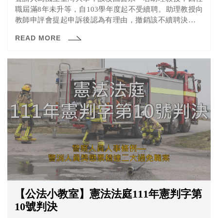
職屆滿8年未升等，自103學年度起不受續聘。助理教授向
教師申評會提起申訴後認為有理由，撤銷該不續聘決議。
台大校方不服並提起再申訴，但是被教育部認為再申訴無
READ MORE
理由而駁回，再經行政訴訟程序後，亦被臺北高等行政法
院駁回。 經抗告後，最高行政法院援用該院「106年6月份
第2次庭長法官聯席會議決議」（下稱系爭決議），以抗告
無理由，予以駁回確定。
【公法小教室】憲法法庭111年憲判字第
10號判決