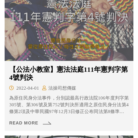
【公法小教室】憲法法庭111年憲判字第
4號判決
2022-04-01
法操司想傳媒
為原住民身分法事件，分別認最高行政法院106年度判字第
305號、第306號及第752號判決所適用之原住民身分法第4
條第2項及中華民國97年12月3日修正公布同法第8條準用第
4條第2項規定部分違憲，並分別於107年2月14日及107年
READ MORE
10月29日依司法院大法官審理案件法第5條第1項第2款規定
聲請解釋憲法，請求宣告法規範違憲。