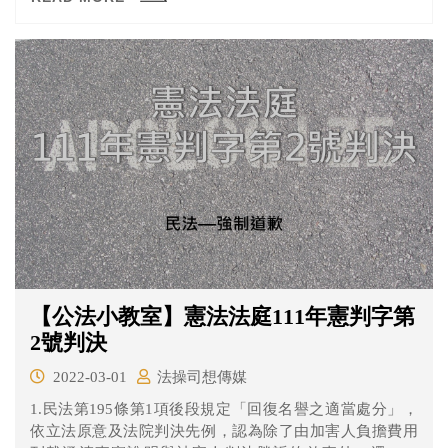
403條」、「第419條」有違憲之虞，向司法院大法官聲請
解釋憲法。
【公法小教室】憲法法庭111年憲判字第
2號判決
2022-03-01
法操司想傳媒
1.民法第195條第1項後段規定「回復名譽之適當處分」，
依立法原意及法院判決先例，認為除了由加害人負擔費用