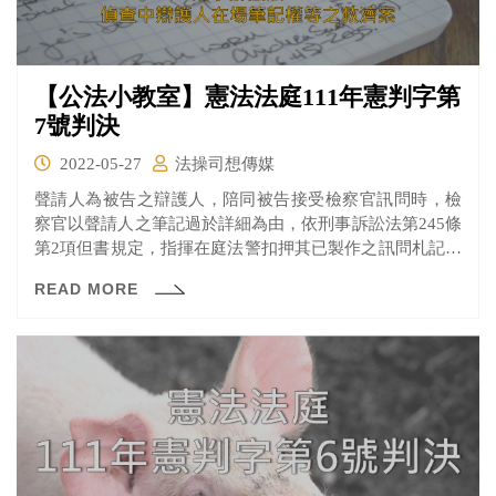
【公法小教室】憲法法庭111年憲判字第
7號判決
2022-05-27
法操司想傳媒
聲請人為被告之辯護人，陪同被告接受檢察官訊問時，檢
察官以聲請人之筆記過於詳細為由，依刑事訴訟法第245條
第2項但書規定，指揮在庭法警扣押其已製作之訊問札記乙
紙、禁止聲請人繼續筆記偵訊內容，並記明於扣押筆錄與
READ MORE
偵訊筆錄。 聲請人不服，聲請法院撤銷，但被法院以「聲
請事項非屬刑訴第416條所規定之事項」為由駁回，因窮盡
救濟手段而向大法官聲請解釋憲法。