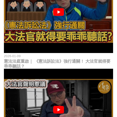
2026-01-09
憲法法庭重啟｜ 《憲法訴訟法》強行通關！ 大法官就得要
乖乖聽話？