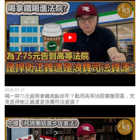
2026-07-17
喝一杯75元超商拿鐵差點坐牢？動用高等法院審微罪案，究
竟是捍衛正義還是浪費司法資源？