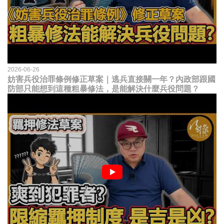
2026-06-26
妨害兵役治罪條例修正草案｜逃兵直接關一年？內政部跟國
防部只能想到這種粗暴修法，是能解決什麼兵役問題？