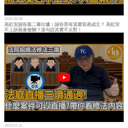
2025-08-08
高虹安誣告案二審出爐｜誣告罪有這麼容易成立？ 高虹安
不上訴就會被關？這句話其實不太對！
2025-07-11