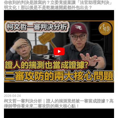
你收到的判決是誰寫的？立委竟提案讓「法官助理寫判決」
明文化！那以後是不是乾脆連開庭都外包出去？
2026-04-24
柯文哲一審判決分析｜證人的揣測竟然被一審當成證據？高
律師帶你看未來二審攻防的兩大核心點！