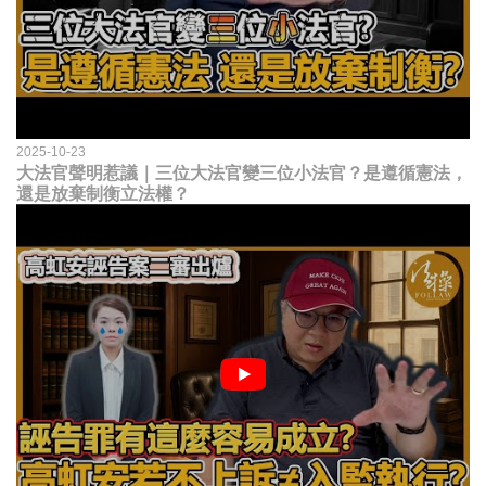
2025-10-23
大法官聲明惹議｜三位大法官變三位小法官？是遵循憲法，
還是放棄制衡立法權？