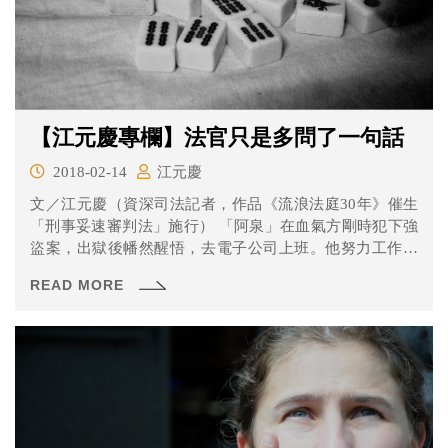
【江元慶專欄】法官只是多問了一句話
2018-02-14
江元慶
文／江元慶（資深司法記者，作品《流浪法庭30年》催生
「刑事妥速審判法」施行） 「阿泉」在血氣方剛時犯下強
盜案，出獄後幡然醒悟，去電子公司上班。他努力工作、
試著遺...
READ MORE