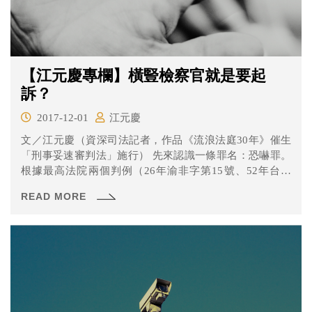
【江元慶專欄】橫豎檢察官就是要起
訴？
2017-12-01
江元慶
文／江元慶（資深司法記者，作品《流浪法庭30年》催生
「刑事妥速審判法」施行） 先來認識一條罪名：恐嚇罪。
根據最高法院兩個判例（26年渝非字第15號、52年台上
字...
READ MORE