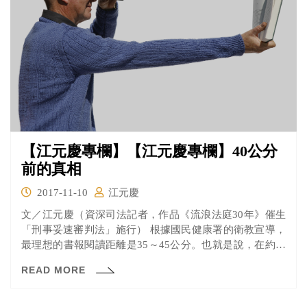
【江元慶專欄】【江元慶專欄】40公分
前的真相
2017-11-10
江元慶
文／江元慶（資深司法記者，作品《流浪法庭30年》催生
「刑事妥速審判法」施行） 根據國民健康署的衛教宣導，
最理想的書報閱讀距離是35～45公分。也就是說，在約莫
這...
READ MORE