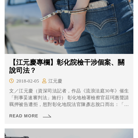
【江元慶專欄】彰化院檢干涉個案、關
說司法？
2018-02-05
江元慶
文／江元慶（資深司法記者，作品《流浪法庭30年》催生
「刑事妥速審判法」施行） 彰化地檢署檢察官莊珂惠聲請
羈押被告遭拒，怒對彰化地院法官陳彥志脫口而出：「法
官腦袋...
READ MORE