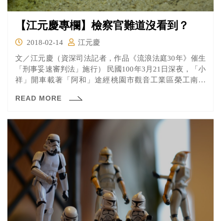
【江元慶專欄】檢察官難道沒看到？
2018-02-14
江元慶
文／江元慶（資深司法記者，作品《流浪法庭30年》催生
「刑事妥速審判法」施行） 民國100年3月21日深夜，「小
祥」開車載著「阿和」途經桃園市觀音工業區榮工南路
口...
READ MORE