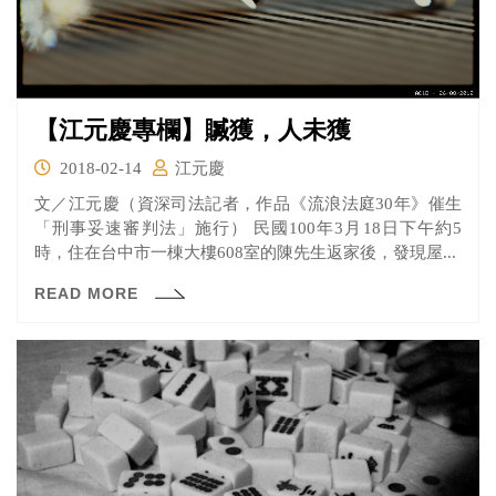
【江元慶專欄】贓獲，人未獲
2018-02-14
江元慶
文／江元慶（資深司法記者，作品《流浪法庭30年》催生
「刑事妥速審判法」施行） 民國100年3月18日下午約5
時，住在台中市一棟大樓608室的陳先生返家後，發現屋...
READ MORE