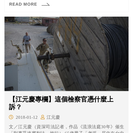
READ MORE
【江元慶專欄】這個檢察官憑什麼上
訴？
2018-01-12
江元慶
文／江元慶（資深司法記者，作品《流浪法庭30年》催生