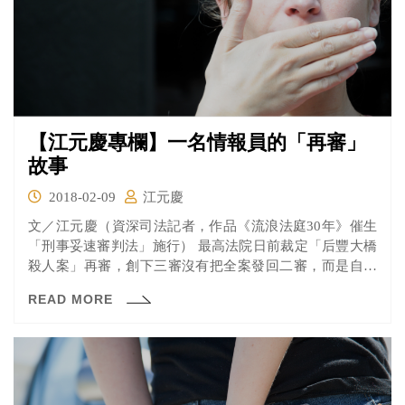
【江元慶專欄】一名情報員的「再審」
故事
2018-02-09
江元慶
文／江元慶（資深司法記者，作品《流浪法庭30年》催生
「刑事妥速審判法」施行） 最高法院日前裁定「后豐大橋
殺人案」再審，創下三審沒有把全案發回二審，而是自己
做出裁...
READ MORE