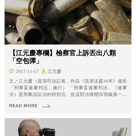
【江元慶專欄】檢察官上訴丟出八顆
「空包彈」
2017-11-17
江元慶
文／江元慶（資深司法記者，作品《流浪法庭30年》催生
「刑事妥速審判法」施行） 「刑事妥速審判法」（速審
法）是刑事訴訟法的特別法。從這部法律開宗明義第一條
內容，就...
READ MORE