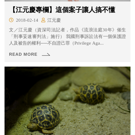
【江元慶專欄】這個案子讓人搞不懂
2018-02-14
江元慶
文／江元慶（資深司法記者，作品《流浪法庭30年》催生
「刑事妥速審判法」施行） 我國刑事訴訟法有一個保護證
人及被告的權利──不自證己罪（Privilege Aga...
READ MORE