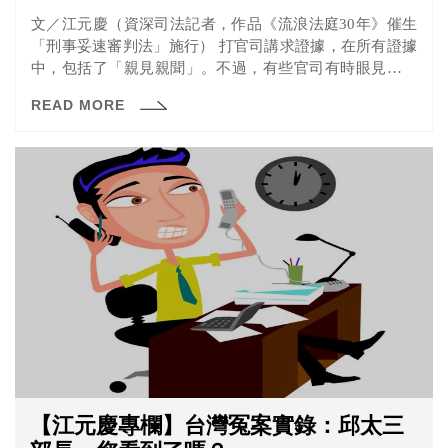
文／江元慶（資深司法記者，作品《流浪法庭30年》催生
「刑事妥速審判法」施行） 打官司講求證據，在所有證據
中，包括了「親見親聞」。不過，有些官司有時眼見未必
能為憑...
READ MORE
【江元慶專欄】台灣冤案實錄：邱太三