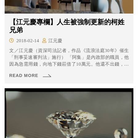
【江元慶專欄】人生被強制更新的柯姓
兄弟
2018-02-14
江元慶
文／江元慶（資深司法記者，作品《流浪法庭30年》催生
「刑事妥速審判法」施行） 「阿集」是內政部的職員，他
因為急需用錢，向地下錢莊借了10萬元。他還不出錢，兩
度被...
READ MORE