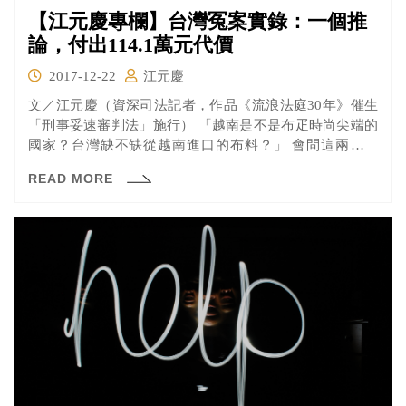
【江元慶專欄】台灣冤案實錄：一個推
論，付出114.1萬元代價
2017-12-22
江元慶
文／江元慶（資深司法記者，作品《流浪法庭30年》催生
「刑事妥速審判法」施行） 「越南是不是布疋時尚尖端的
國家？台灣缺不缺從越南進口的布料？」 會問這兩個問
題，必...
READ MORE