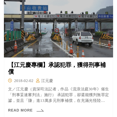
【江元慶專欄】承認犯罪，獲得刑事補
償
2018-02-02
江元慶
文／江元慶（資深司法記者，作品《流浪法庭30年》催生
「刑事妥速審判法」施行） 承認犯罪，卻還能獲判無罪定
讞，並且「賺」進13萬多元刑事補償，在充滿光怪陸離的
台灣...
READ MORE