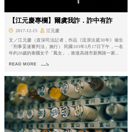
【江元慶專欄】爾虞我詐．詐中有詐
2017-12-15
江元慶
文／江元慶（資深司法記者，作品《流浪法庭30年》催生
「刑事妥速審判法」施行） 民國103年3月17日下午，一名
年約20歲的泰國女子「鳳女」，衝進高雄市新興路一家...
READ MORE