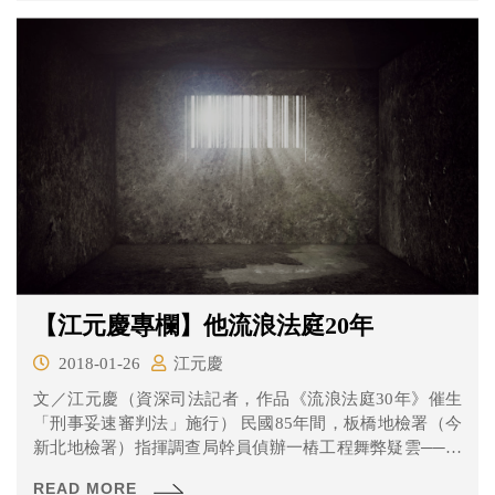
【江元慶專欄】他流浪法庭20年
2018-01-26
江元慶
文／江元慶（資深司法記者，作品《流浪法庭30年》催生
「刑事妥速審判法」施行） 民國85年間，板橋地檢署（今
新北地檢署）指揮調查局幹員偵辦一樁工程舞弊疑雲──八
里...
READ MORE