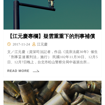
【江元慶專欄】疑雲重重下的刑事補償
2017-11-24
江元慶
文／江元慶（資深司法記者，作品《流浪法庭30年》催生
「刑事妥速審判法」施行） 民國102年11月30日、12月5
日、12月7日晚上，台北市松山警察分局中崙派出所...
READ MORE