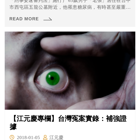
「刑事妥速審判法」施行） 65歲男子「老張」居住在台中
市西屯區五龍公墓附近，他罹患糖尿病，有時甚至嚴重到
雙腳...
READ MORE
【江元慶專欄】台灣冤案實錄：補強證
據
2018-01-05
江元慶