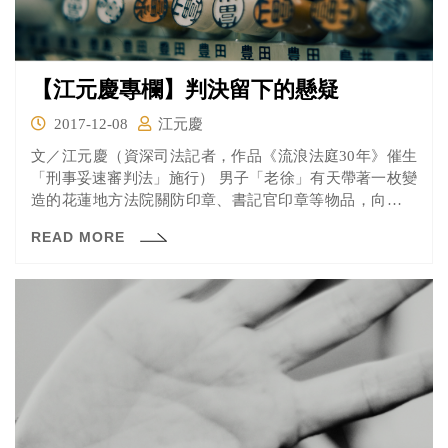
【江元慶專欄】判決留下的懸疑
2017-12-08
江元慶
文／江元慶（資深司法記者，作品《流浪法庭30年》催生
「刑事妥速審判法」施行） 男子「老徐」有天帶著一枚變
造的花蓮地方法院關防印章、書記官印章等物品，向花蓮
警方自...
READ MORE