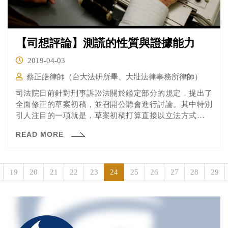
【司想評論】測謊的性質與證據能力
2019-04-03
蔡正皓律師（台大法研所畢、大壯法律事務所律師）
司法院日前針對刑事訴訟法關於鑑定部分的規定，提出了
全面修正的草案初稿，並召開公聽會進行討論。其中特別
引人注目的一項就是，草案初稿打算直接以立法方式，排
除測謊鑑定的證據能力。就這個部分，引起了與會者的熱
READ MORE
烈討論，其中有贊成排除證據能力者，有認為可以拿測謊
作為輔佐證據者，亦有反對排除測謊證據能力者。
19
20
21
22
23
24
25
26
27
28
29