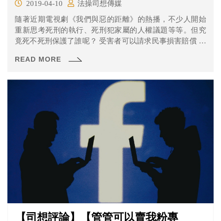
2019-04-10
法操司想傳媒
隨著近期電視劇《我們與惡的距離》的熱播，不少人開始
重新思考死刑的執行、死刑犯家屬的人權議題等等。但究
竟死不死刑保護了誰呢？ 受害者可以請求民事損害賠償 大
多數討論死刑議題時，我們會從人權公約、死刑犯人權等
READ MORE
「公法」角度來討論。今天，我們從一個大家可能比較少
聽到的「民法」角度來和大家談談，死刑究竟有什麼問
題。
【司想評論】【管管可以賣我粉專