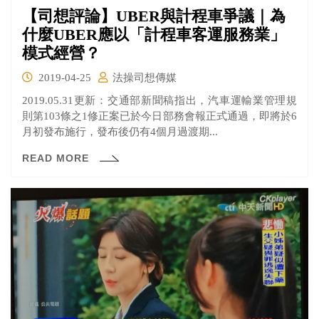
【司想評論】UBER與計程車爭議｜為
什麼UBER應以「計程車客運服務業」
模式經營？
2019-04-25
法操司想傳媒
2019.05.31更新：交通部新聞稿指出，汽車運輸業管理規
則第103條之1修正案已於今日部務會報正式通過，即將於6
月初發布施行，發布後仍有4個月過渡期...
READ MORE