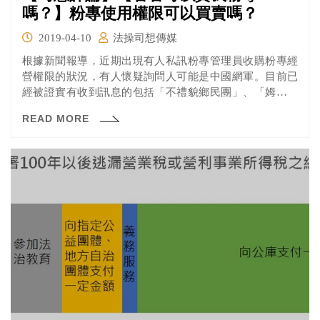
嗎？】粉專使用權限可以買賣嗎？
2019-04-10
法操司想傳媒
根據新聞報導，近期出現有人私訊粉專管理員收購粉專經
營權限的狀況，有人懷疑詢問人可能是中國網軍。目前已
經被證實有收到訊息的包括「不禮貌鄉民團」、「姆士捲
雜物誌」等，其中「我是中壢人」更傳出對方開價7位數價
READ MORE
格收購。 「帳號」在法律上是什麼？ 相信有在玩遊戲的讀
者一定知道所謂的「買賣帳號」，也就是向人購買已經創
好的角色，節省刷首抽的時間。但在買賣帳號的同時不知
道大家有沒有想過，「帳號」到底在法律上是什麼呢？ 要
討論這個問題，我們必須來看看帳號怎麼來的。