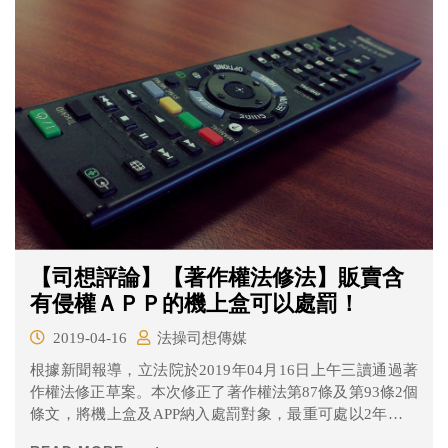
時則指出，自己當時包包內放著15萬元，因此懷疑遇到搶
劫。
【司想評論】【著作權法修法】販賣含
有侵權ＡＰＰ的機上盒可以處罰！
2019-04-16
法操司想傳媒
根據新聞報導，立法院於2019年04月16日上午三讀通過著
作權法修正草案。本次修正了著作權法第87條及第93條2個
條文，將機上盒及APP納入處罰對象，最重可處以2年以下
有期徒刑、或科或併科新台幣50萬元以下罰金。