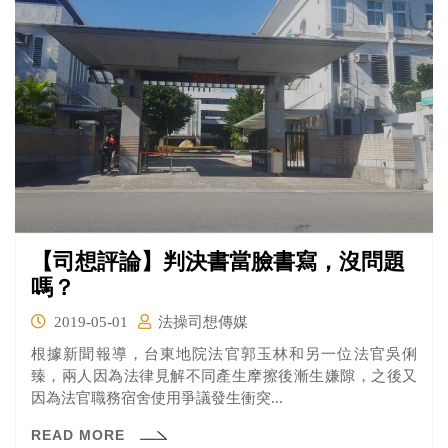
【司想評論】判決書當臉書寫，沒問題
嗎？
2019-05-01
法操司想傳媒
根據新聞報導，台東地院法官郭玉林和另一位法官吳俐
臻，兩人因為法律見解不同產生摩擦後漸生嫌隙，之後又
因為法官職務宿舍使用爭議發生衝突...
READ MORE