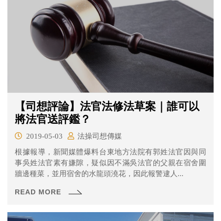
【司想評論】法官法修法草案｜誰可以
將法官送評鑑？
2019-05-03
法操司想傳媒
根據報導，新聞媒體爆料台東地方法院有郭姓法官因與同
事吳姓法官素有嫌隙，疑似因不滿吳法官的父親在宿舍圍
牆邊種菜，並用宿舍的水龍頭澆花，因此報警逮人...
READ MORE