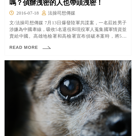
嗎？偵辦洩密的人也帶頭洩密！
2016-07-18
法操司想傳媒
文/法操司想傳媒 7月13日爆發陸軍共諜案，一名莊姓男子
涉嫌為中國牽線，吸收5名退役和現役軍人蒐集國軍情資並
賣給中國。高雄地檢署和高檢署宣布偵破本案時，將5名
嫌...
READ MORE