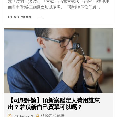
就「時間」(及時)、「方式」(適當方式)及「內容」(聲押理
由與事證)等三個層次加以說明。 「聲押卷證資訊獲...
READ MORE
【司想評論】頂新案鑑定人費用誰來
出？若頂新自己買單可以嗎？
2016-07-19
法操司想傳媒