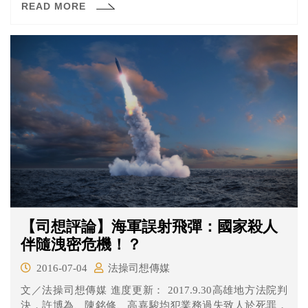
READ MORE
【司想評論】海軍誤射飛彈：國家殺人
伴隨洩密危機！？
2016-07-04
法操司想傳媒
文／法操司想傳媒 進度更新： 2017.9.30高雄地方法院判
決，許博為、陳銘修、高嘉駿均犯業務過失致人於死罪，