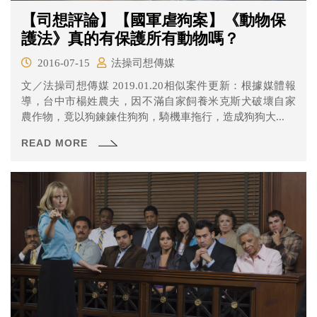
【司想評論】【國軍虐狗案】《動物保
護法》真的有保護所有動物嗎？
2016-07-15
法操司想傳媒
文／法操司想傳媒 2019.01.20相似案件更新：根據媒體報
導，台中市楊姓農夫，因不滿自家飼養米克斯犬破壞自家
農作物，竟以狗鍊鍊住狗狗，騎機車拖行，造成狗狗大...
READ MORE