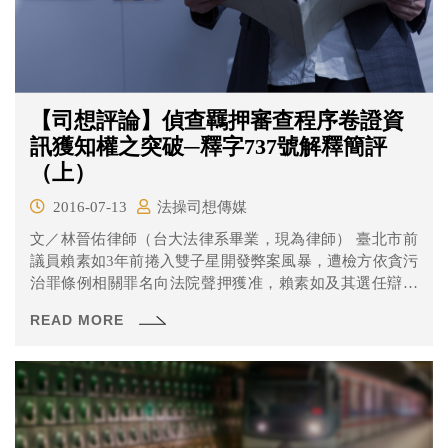
【司想評論】偵查羈押審查程序卷證資
訊獲知權之突破─釋字737號解釋簡評
（上）
2016-07-13
法操司想傳媒
文／林晉佑律師（台大法律系畢業，現為律師） 臺北市前
議員賴素如3年前捲入雙子星開發弊案風暴，遭檢方依貪污
治罪條例相關罪名向法院聲押獲准，賴素如及其選任辯護
人...
READ MORE