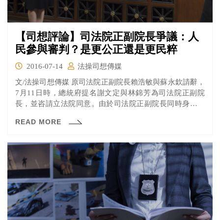
【司想評論】司法院正副院長爭議：人
民參與審判？是更公正還是更民粹
2016-07-14
法操司想傳媒
文/法操司想傳媒 原司法院正副院長賴浩敏與蘇永欽請辭，
7月11日時，總統府提名謝文定與林錦芳為司法院正副院
長，並咨請立法院同意。由於司法院正副院長同時身兼大
法官...
READ MORE