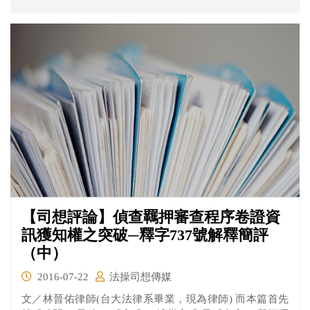
【司想評論】偵查羈押審查程序卷證資
訊獲知權之突破─釋字737號解釋簡評
（中）
2016-07-22
法操司想傳媒
文／林晉佑律師(台大法律系畢業，現為律師) 而本篇首先