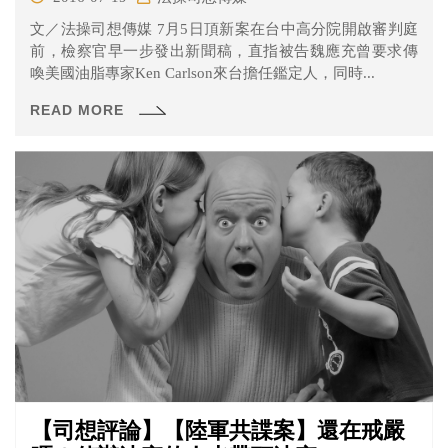
文／法操司想傳媒 7月5日頂新案在台中高分院開啟審判庭
前，檢察官早一步發出新聞稿，直指被告魏應充曾要求傳
喚美國油脂專家Ken Carlson來台擔任鑑定人，同時...
READ MORE
【司想評論】【陸軍共諜案】還在戒嚴