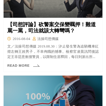
【司想評論】砍警案交保變羈押！難道
罵一罵，司法就該大轉彎嗎？
2016-08-04
法操司想傳媒
文／法操司想傳媒 2019.08.30：汐止發生警為追騎機車紅
燈左轉王姓男子，不幸殉職的憾事。檢察官凌晨訊問後認
定王非惡意衝撞警員，以限制住居釋回，每日到派出所...
READ MORE