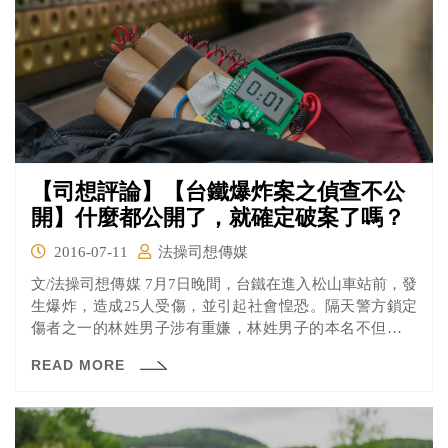
【司想評論】【台鐵爆炸案之偵查不公
開】什麼都公開了，就確定破案了嗎？
2016-07-11
法操司想傳媒
文/法操司想傳媒 7月7日晚間，台鐵在進入松山車站前，發
生爆炸，造成25人受傷，並引起社會惶恐。隔天警方鎖定
傷者之一的林姓男子涉有重嫌，林姓男子的本名不但被曝
光...
READ MORE