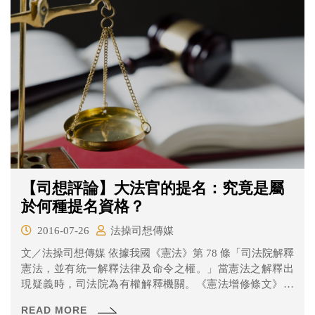
【司想評論】大法官的提名：究竟是屬
於何種提名資格？
2016-07-26
法操司想傳媒
文／法操司想傳媒 依據我國《憲法》第 78 條「司法院解釋
憲法，並有統一解釋法律及命令之權。」當憲法之解釋出
現疑義時，司法院為有權解釋機關。《憲法增修條文》第
5...
READ MORE