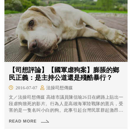
【司想評論】【國軍虐狗案】膨脹的鄉
民正義：是主持公道還是殘酷暴行？
2016-07-07
法操司想傳媒
文／法操司想傳媒 高雄市議員陳信瑜26日在網路上貼出一
段虐狗致死的影片。行為人是高雄海軍陸戰隊的憲兵，受
害的是一隻名叫小白的狗。此事引起台灣民眾群起激昂。
而28...
READ MORE