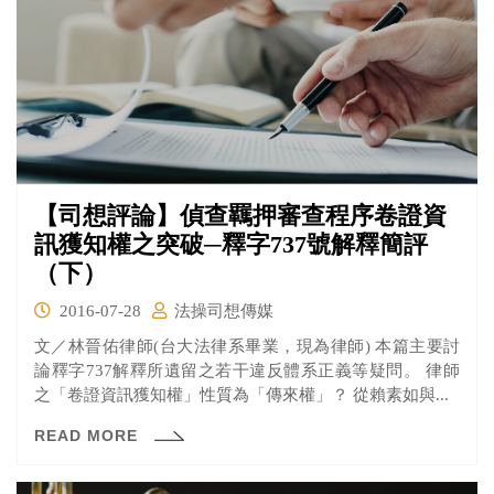
【司想評論】偵查羈押審查程序卷證資
訊獲知權之突破─釋字737號解釋簡評
（下）
2016-07-28
法操司想傳媒
文／林晉佑律師(台大法律系畢業，現為律師) 本篇主要討
論釋字737解釋所遺留之若干違反體系正義等疑問。 律師
之「卷證資訊獲知權」性質為「傳來權」？ 從賴素如與...
READ MORE