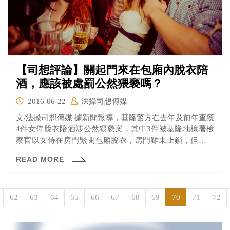
【司想評論】關起門來在包廂內脫衣陪
酒，應該被處罰公然猥褻嗎？
2016-06-22
法操司想傳媒
文/法操司想傳媒 據新聞報導，基隆警方在去年及前年查獲
4件女侍脫衣陪酒涉公然猥褻案，其中3件被基隆地檢署檢
察官以女侍在房門緊閉包廂脫衣，房門雖未上鎖，但未達
「公...
READ MORE
62
63
64
65
66
67
68
69
70
71
72