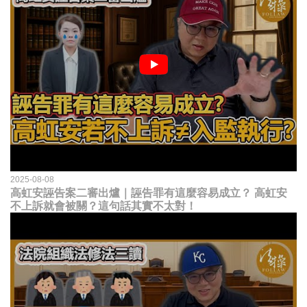
2025-08-08
高虹安誣告案二審出爐｜誣告罪有這麼容易成立？ 高虹安
不上訴就會被關？這句話其實不太對！