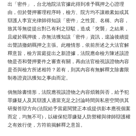
出「密件」，台北地院法官據此得到准予羈押之心證理
由，但於聲押審理程序時，檢方、院方均不讓賴素如或其
辯護人李宜光律師得知該「密件」之性質、名稱、內容，
致其等無從提出對己有利之辯駁，造成「突襲」之結果，
且縱於羈押後，亦無法獲知該「密件」資訊，遑論後續提
出聲請撤銷羈押之主張。此種情形，依前所述之大法官解
釋意旨，檢方當庭提出之新證據，法院應命檢方陳述該證
物是否和聲押要件之審查有關，再由法官檢視該證物內容
是否與檢方所述相符？若有，則其內容有無解釋文除書限
制卷證資訊獲知之事由而定。
倘無除書情形，法院應視該證物之內容煩雜與否，給予犯
罪嫌疑人及其辯護人適當充足之討論時間與私密空間供其
研擬答辯方向(法院給予當庭閱覽正本或提供影本應視個案
而定，均無不可)，以確保犯罪嫌疑人防禦權與律師辯護權
之有效行使，方符前揭解釋之意旨。