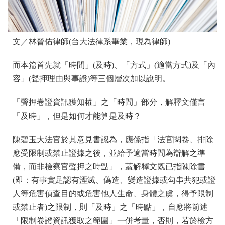
文／林晉佑律師(台大法律系畢業，現為律師)
而本篇首先就「時間」(及時)、「方式」(適當方式)及「內
容」(聲押理由與事證)等三個層次加以說明。
「聲押卷證資訊獲知權」之「時間」部分，解釋文僅言
「及時」，但是如何才能算是及時？
陳碧玉大法官於其意見書認為，應係指「法官閱卷、排除
應受限制或禁止證據之後，並給予適當時間為辯解之準
備，而非檢察官聲押之時點」，蓋解釋文既已指陳除書
(即：有事實足認有湮滅、偽造、變造證據或勾串共犯或證
人等危害偵查目的或危害他人生命、身體之虞，得予限制
或禁止者)之限制，則「及時」之「時點」，自應將前述
「限制卷證資訊獲取之範圍」一併考量，否則，若於檢方