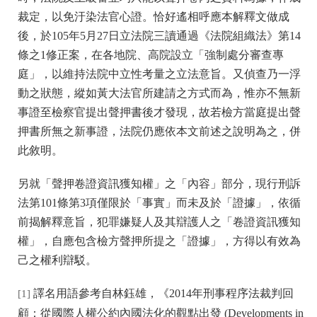
裁定，以免汙染法官心證。恰好遙相呼應本解釋文做成
後，於105年5月27日立法院三讀通過《法院組織法》第14
條之1修正案，在各地院、高院設立「強制處分審查專
庭」，以維持法院中立性考量之立法意旨。又偵查乃一浮
動之狀態，縱如黃大法官所建請之方式而為，惟亦不無新
事證至檢察官提出聲押書後才發現，故若檢方當庭提出聲
押書所無之新事證，法院仍應依本文前述之說明為之，併
此敘明。
另就「聲押卷證資訊獲知權」之「內容」部分，現行刑訴
法第101條第3項僅限於「事實」而未及於「證據」，依循
前揭解釋意旨，犯罪嫌疑人及其辯護人之「卷證資訊獲知
權」，自應包含檢方聲押所提之「證據」，方得以有效為
己之權利辯駁。
譯名用語參考自林鈺雄，《2014年刑事程序法裁判回
[1]
顧：從國際人權公約內國法化的觀點出發 (Developments in