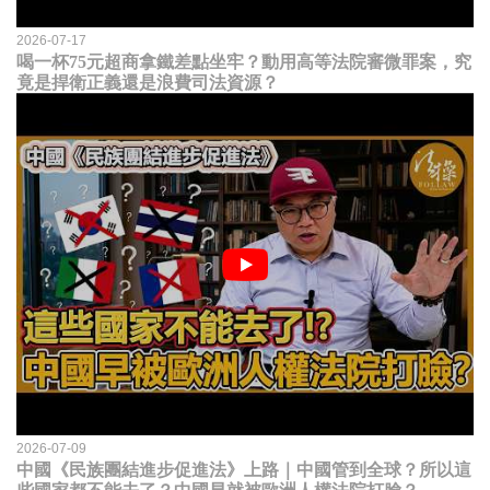
2026-07-17
喝一杯75元超商拿鐵差點坐牢？動用高等法院審微罪案，究
竟是捍衛正義還是浪費司法資源？
2026-07-09
中國《民族團結進步促進法》上路｜中國管到全球？所以這