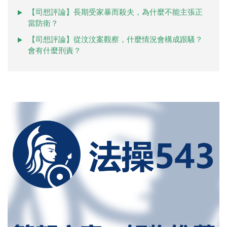
【司想評論】長期受家暴而殺夫，為什麼不能主張正
當防衛？
【司想評論】從汶汶案觀察，什麼情況會構成跟騷？
會有什麼刑責？