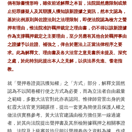
倘有除書情形時，雖依前述解釋之本旨，法院固然應限制或禁
止犯罪嫌疑人及其辯護人獲知該新證據之資訊，然本文認為，
基於比例原則與佐證法則之法理限制，即便法院認為檢方之聲
押有理由，惟法院准許羈押裁定之理由書，仍不得以該新證據
作為支撐羈押裁定之主要理由，至少另應有其他合於羈押事由
之證據予以佐證、補強之，俾合於憲法上正當法律程序之要
求。此為解釋文、理由書及各大法官之意見書所未提及、深究
之處，於此特別此提出本人之見解，以供法界先進、耆老指
教。
就「聲押卷證資訊獲知權」之「方式」部分，解釋文固然
認為不以閱卷權行使之方式為必要，而為立法者自由裁量
之範疇，多數大法官對此亦表認同。惟律師背景出身的黃
虹霞大法官更另闢蹊徑，提出一套更為簡便且保護人權之
做法供實務參考。黃大法官建議由檢方擔任第一線過濾
者，於其向法院提出聲押書及其所檢附據羈押之相關事證
時，法院及上級審並均只能以聲押卷內之資料為據，作成