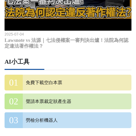
2025-07-04
Lawsnote vs 法源｜七法侵權案一審判決出爐！法院為何認
定違法著作權法？
AI小工具
免費下載空白本票
聲請本票裁定狀產生器
勞檢分析機器人