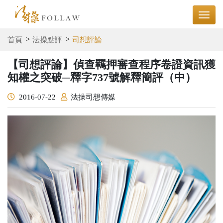
首頁
法操點評
司想評論
【司想評論】偵查羈押審查程序卷證資訊獲
知權之突破─釋字737號解釋簡評（中）
2016-07-22
法操司想傳媒