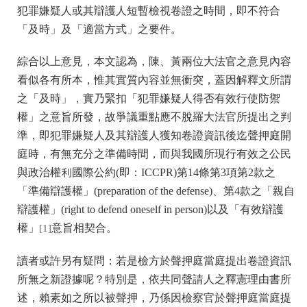
犯罪嫌疑人或其辯護人短暫檢視卷證之時間，即不符合
「及時」及「適當方式」之要件。
綜合以上意見，本文認為，陳、黃兩位大法官之意見內容
看似各有所本，惟其實質內容並無衝突，蓋因解釋文所謂
之「及時」，實乃緊扣「犯罪嫌疑人得否有效行使防禦
權」之意旨所發，故爭議重點應不脫羅大法官所提出之判
準，即犯罪嫌疑人及其辯護人獲知卷證資訊後迄聲押庭開
庭時，有無充分之準備時間，而與我國所現行有效之公民
與政治權利國際公約(即：ICCPR)第14條第3項第2款之
「準備辯護權」(preparation of the defense)、第4款之「親自
辯護權」(right to defend oneself in person)以及「有效辯護
權」
意旨相契合。
[1]
讀者或許另有疑問：若是檢方於聲押庭當庭提出卷證資訊
所無之新證據呢？特別是，依共同聲請人之釋憲理由書所
述，賴素如之所以被聲押，乃係因檢察官於聲押庭當庭提