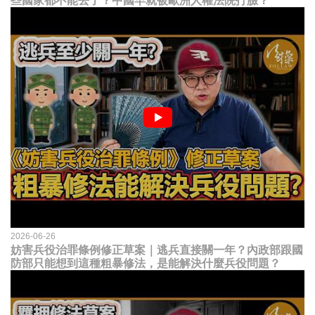
些國家都不能去了？中國早就被歐洲人權法院打臉？
2026-06-26
妨害兵役治罪條例修正草案｜逃兵直接關一年？內政部跟國
防部只能想到這種粗暴修法，是能解決什麼兵役問題？