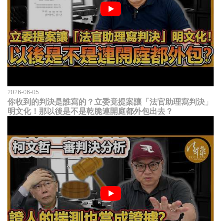
2026-06-05
你收到的判決是誰寫的？立委竟提案讓「法官助理寫判決」
明文化！那以後是不是乾脆連開庭都外包出去？