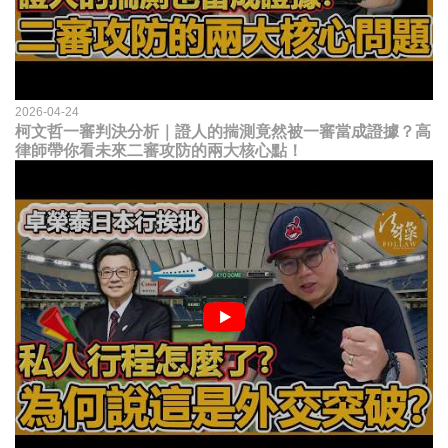
2026-04-24
柯文哲一審判決分析｜證人的揣測竟然被一審當成證據？高
律師帶你看未來二審攻防的兩大核心點！