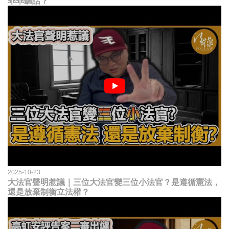
乖乖聽話？
2025-10-23
大法官聲明惹議｜三位大法官變三位小法官？是遵循憲法，
還是放棄制衡立法權？