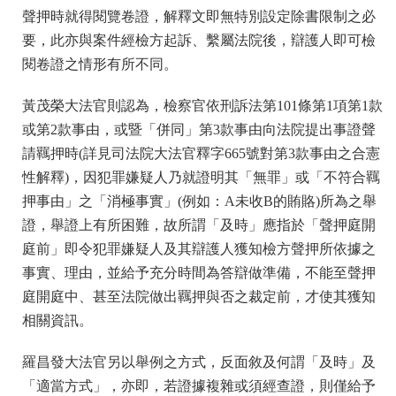
聲押時就得閱覽卷證，解釋文即無特別設定除書限制之必
要，此亦與案件經檢方起訴、繫屬法院後，辯護人即可檢
閱卷證之情形有所不同。
黃茂榮大法官則認為，檢察官依刑訴法第101條第1項第1款
或第2款事由，或暨「併同」第3款事由向法院提出事證聲
請羈押時(詳見司法院大法官釋字665號對第3款事由之合憲
性解釋)，因犯罪嫌疑人乃就證明其「無罪」或「不符合羈
押事由」之「消極事實」(例如：A未收B的賄賂)所為之舉
證，舉證上有所困難，故所謂「及時」應指於「聲押庭開
庭前」即令犯罪嫌疑人及其辯護人獲知檢方聲押所依據之
事實、理由，並給予充分時間為答辯做準備，不能至聲押
庭開庭中、甚至法院做出羈押與否之裁定前，才使其獲知
相關資訊。
羅昌發大法官另以舉例之方式，反面敘及何謂「及時」及
「適當方式」，亦即，若證據複雜或須經查證，則僅給予