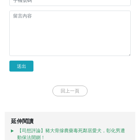
送出
回上一頁
延伸閱讀
【司想評論】豬大骨摻農藥毒死鄰居愛犬，彰化男遭
動保法開鍘！