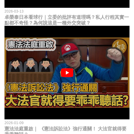
2026-03-13
卓榮泰日本看球行｜立委的批評有道理嗎？私人行程其實一
點都不奇怪？為何說這是一種外交突破？
2026-01-09
憲法法庭重啟｜ 《憲法訴訟法》強行通關！ 大法官就得要