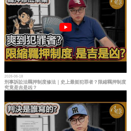
2026-06-18
刑事訴訟法羈押制度修法｜史上最挺犯罪者？限縮羈押制度
究竟是吉是凶？