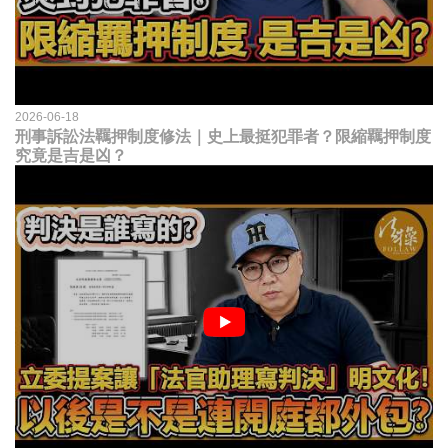
2026-06-18
刑事訴訟法羈押制度修法｜史上最挺犯罪者？限縮羈押制度
究竟是吉是凶？