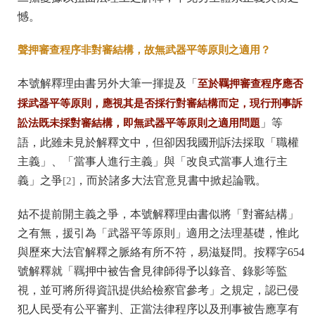
憾。
聲押審查程序非對審結構，故無武器平等原則之適用？
本號解釋理由書另外大筆一揮提及「
至於羈押審查程序應否
採武器平等原則，應視其是否採行對審結構而定，現行刑事訴
訟法既未採對審結構，即無武器平等原則之適用問題
」等
語，此雖未見於解釋文中，但卻因我國刑訴法採取「職權
主義」、「當事人進行主義」與「改良式當事人進行主
義」之爭
，而於諸多大法官意見書中掀起論戰。
[2]
姑不提前開主義之爭，本號解釋理由書似將「對審結構」
之有無，援引為「武器平等原則」適用之法理基礎，惟此
與歷來大法官解釋之脈絡有所不符，易滋疑問。按釋字654
號解釋就「羈押中被告會見律師得予以錄音、錄影等監
視，並可將所得資訊提供給檢察官參考」之規定，認已侵
犯人民受有公平審判、正當法律程序以及刑事被告應享有