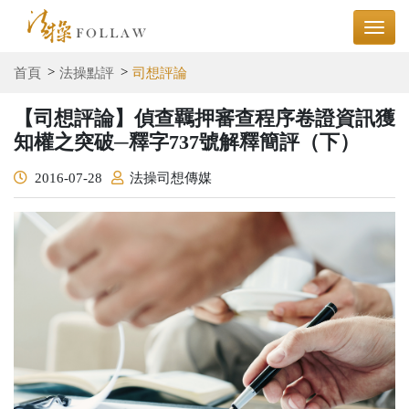
首頁
法操點評
司想評論
【司想評論】偵查羈押審查程序卷證資訊獲
知權之突破─釋字737號解釋簡評（下）
2016-07-28
法操司想傳媒