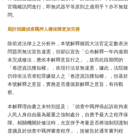
官職權訊問進行，即無武器平等原則之適用乎？亦不無疑
問。
期許我國偵查羈押人權保障更加完善
除前述法律上之分析外，本號解釋雖因大法官定足數表決
問題而無法宣告違憲，但卻以宣告「公布解釋一年內逾期
未完成修法，應依本解釋意旨行之」，故而此段期間的
「卷證資訊獲知權」，依現行法並無違憲，據此，法院雖
仍得依法否准犯罪嫌疑人之「卷證資訊獲知權」，但基於
本號解釋之意旨，實務是否遵循新解釋之意旨，有待觀
察。
本解釋理由書之末特別提及：「偵查中羈押係起訴前拘束
人民人身自由最為嚴重之強制處分，自應予最大之程序保
障。相關機關於修法時，允宜併予考量是否將強制辯護制
度擴及於偵查中羈押審查程序」，按被告於通常審判程