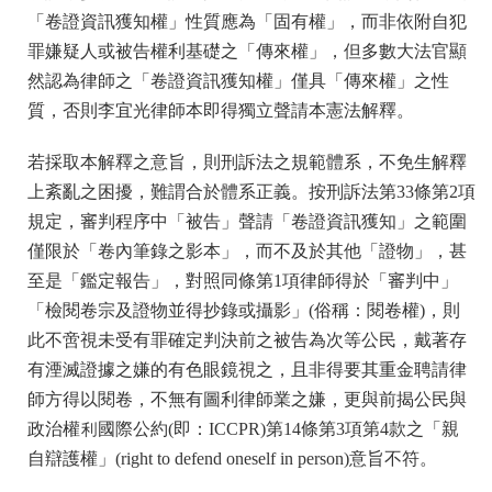
「卷證資訊獲知權」性質應為「固有權」，而非依附自犯
罪嫌疑人或被告權利基礎之「傳來權」，但多數大法官顯
然認為律師之「卷證資訊獲知權」僅具「傳來權」之性
質，否則李宜光律師本即得獨立聲請本憲法解釋。
若採取本解釋之意旨，則刑訴法之規範體系，不免生解釋
上紊亂之困擾，難謂合於體系正義。按刑訴法第33條第2項
規定，審判程序中「被告」聲請「卷證資訊獲知」之範圍
僅限於「卷內筆錄之影本」，而不及於其他「證物」，甚
至是「鑑定報告」，對照同條第1項律師得於「審判中」
「檢閱卷宗及證物並得抄錄或攝影」(俗稱：閱卷權)，則
此不啻視未受有罪確定判決前之被告為次等公民，戴著存
有湮滅證據之嫌的有色眼鏡視之，且非得要其重金聘請律
師方得以閱卷，不無有圖利律師業之嫌，更與前揭公民與
政治權利國際公約(即：ICCPR)第14條第3項第4款之「親
自辯護權」(right to defend oneself in person)意旨不符。