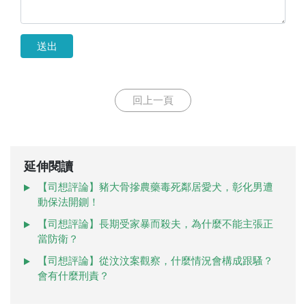
送出
回上一頁
延伸閱讀
【司想評論】豬大骨摻農藥毒死鄰居愛犬，彰化男遭
動保法開鍘！
【司想評論】長期受家暴而殺夫，為什麼不能主張正
當防衛？
【司想評論】從汶汶案觀察，什麼情況會構成跟騷？
會有什麼刑責？