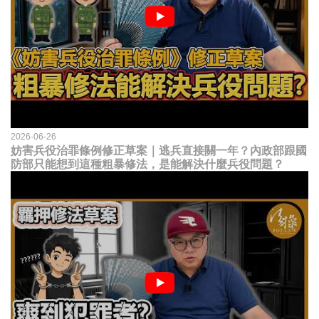
2026-06-26
妨害兵役治罪條例修正草案｜逃兵直接關一年？內政部跟國
防部只能想到這種粗暴修法，是能解決什麼兵役問題？