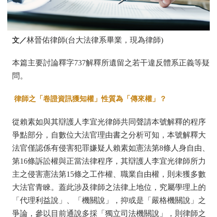
文／
林晉佑律師(台大法律系畢業，現為律師)
本篇主要討論釋字737解釋所遺留之若干違反體系正義等疑
問。
律師之「卷證資訊獲知權」性質為「傳來權」？
從賴素如與其辯護人李宜光律師共同聲請本號解釋的程序
爭點部分，自數位大法官理由書之分析可知，本號解釋大
法官僅認係有侵害犯罪嫌疑人賴素如憲法第8條人身自由、
第16條訴訟權與正當法律程序，其辯護人李宜光律師所力
主之侵害憲法第15條之工作權、職業自由權，則未獲多數
大法官青睞。蓋此涉及律師之法律上地位，究屬學理上的
「代理利益說」、「機關說」，抑或是「嚴格機關說」之
爭論，參以目前通說多採「獨立司法機關說」，則律師之