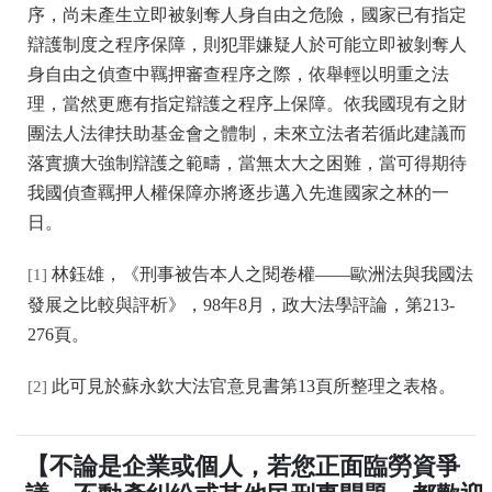
序，尚未產生立即被剝奪人身自由之危險，國家已有指定
辯護制度之程序保障，則犯罪嫌疑人於可能立即被剝奪人
身自由之偵查中羈押審查程序之際，依舉輕以明重之法
理，當然更應有指定辯護之程序上保障。依我國現有之財
團法人法律扶助基金會之體制，未來立法者若循此建議而
落實擴大強制辯護之範疇，當無太大之困難，當可得期待
我國偵查羈押人權保障亦將逐步邁入先進國家之林的一
日。
林鈺雄，《刑事被告本人之閱卷權——歐洲法與我國法
[1]
發展之比較與評析》，98年8月，政大法學評論，第213-
276頁。
此可見於蘇永欽大法官意見書第13頁所整理之表格。
[2]
【不論是企業或個人，若您正面臨勞資爭