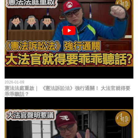
2026-01-09
憲法法庭重啟｜ 《憲法訴訟法》強行通關！ 大法官就得要
乖乖聽話？