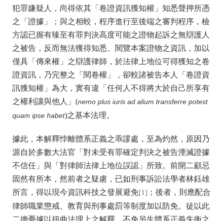
犯罪嫌疑人，尚得依其「卷證資訊獲知權」知悉聲押所憑
之「證據」；與之相較，程序進行至後端之審判程序，檢
方認已握有臻至有罪判決高度可能之證物起訴之無辯護人
之被告，反而無法獲得知悉、閱覽本案證物之資訊，加以
僅具「傳來權」之辯護律師，於法律上地位可得獲知之卷
證資訊，乃完整之「閱卷權」，卻較諸被告本人「卷證資
訊獲知權」為大，實有違「任何人不得將大於自己所享有
之權利讓與他人」(
nemo plus iuris ad alium transferre potest
)之基本法理。
quam ipse habet
據此，本解釋悖離體系正義之乖謬處，至為灼然，原因乃
源自於多數大法官「對未受有罪確定判決之被告湮滅證據
不信任」與「對律師法律上地位誤認」所致。前開二顧忌
固然有所本，然前者之疑慮，已如刑事訴訟法學者林鈺雄
所言，得以現今資訊科技之發展避免
；後者，則應配合
[1]
律師職業懲戒、教育與刑事處罰等制度加以防免。徒以此
二擔憂據以扭曲法理上之解釋，不免另生體系正義失衡之