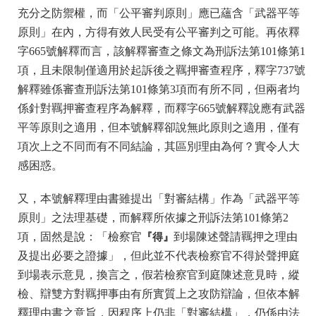
充分之防禦權，而「公平審判原則」應已蘊含「武器平等
原則」在內，方得有效人民受有公平審判之可能。再依釋
字665號解釋而言，該解釋審查之條文為刑訴法第101條第1
項，且未限制僅適用於起訴後之羈押審查程序，釋字737號
解釋雖係審查刑訴法第101條第3項而有所不同，但兩者均
係針對羈押審查程序為解釋，而釋字665號解釋說應有武器
平等原則之適用，但本號解釋卻說無此原則之適用，僅有
項次上之不同而有不同結論，其區別理由為何？實令人大
感困惑。
又，本號解釋理由書雖提出「對審結構」作為「武器平等
原則」之法理基礎，而解釋所依據之刑訴法第101條第2
項，固然是說：「檢察官
『得』
到場陳述聲請羈押之理由
及提出必要之證據」，但此並不代表檢察官不得於聲押庭
到場表示意見，換言之，假若檢察官到庭陳述意見時，縱
檢、辯雙方對羈押事由有所實質上之攻防辯論，但依本解
釋理由書之意旨，因程序上仍非「對審結構」，仍係由法