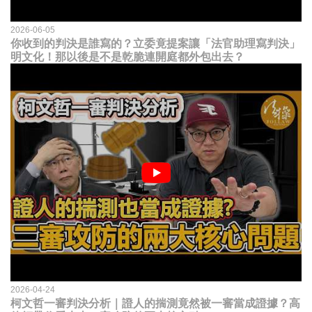
2026-06-05
你收到的判決是誰寫的？立委竟提案讓「法官助理寫判決」
明文化！那以後是不是乾脆連開庭都外包出去？
2026-04-24
柯文哲一審判決分析｜證人的揣測竟然被一審當成證據？高