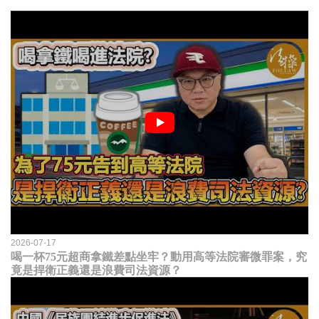
2026-07-17
喝一杯75元超商拿鐵差點坐牢？動用高等法院審微罪案，究
竟是捍衛正義還是浪費司法資源？