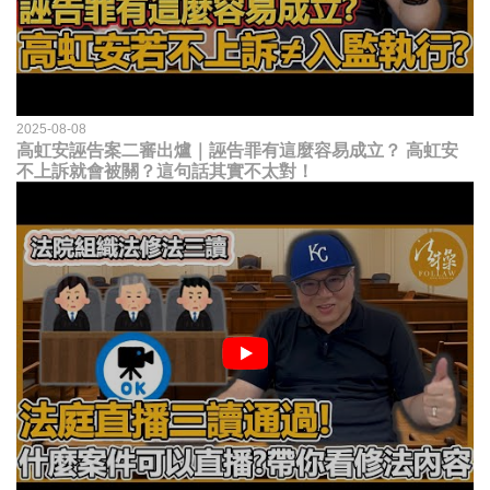
2025-08-08
高虹安誣告案二審出爐｜誣告罪有這麼容易成立？ 高虹安
不上訴就會被關？這句話其實不太對！