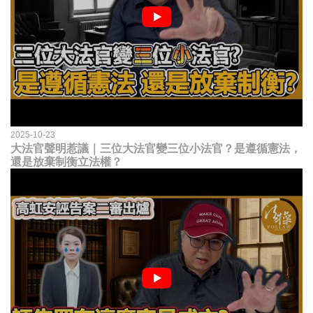
2025-10-23
大法官聲明惹議｜三位大法官變三位小法官？是遵循憲法，
還是放棄制衡立法權？