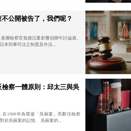
查不公開被告了，我們呢？
】基層檢察官負擔沉重影響偵辦中討論過。
本刑事司法之制度及作法...
反檢察一體原則：邱太三與吳
，在1988年為聲援「吳蘇案」而辭任檢察
於吳蘇案的記憶。 吳蘇案的...