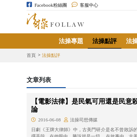
Facebook粉絲團
客服中心
法操專題
法操點評
法
首頁
法操點評
文章列表
【電影法律】是民氣可用還是民意
論
2016-06-08
法操司想傳媒
日劇《王牌大律師》中，古美門研介是名不曾敗訴
擇手段，在他眼中，勝訴就是一切。 在故事中，古美