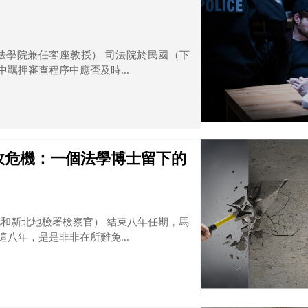
法學院兼任客座教授） 司法院於民國（下
中羈押審查程序中應否及時...
政危機：一個法學博士留下的
和新北地檢署檢察官） 結束八年任期，馬
這八年，是是非非在所難免...