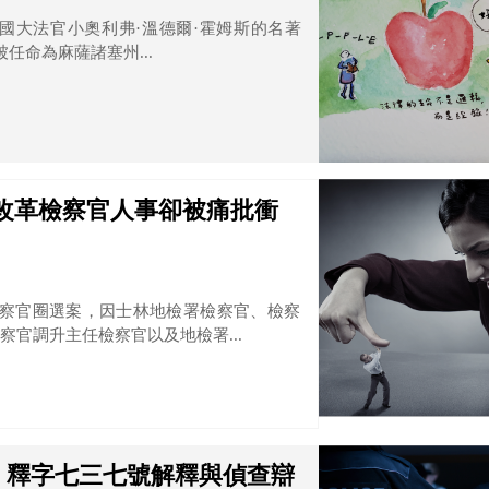
國大法官小奧利弗·溫德爾·霍姆斯的名著
，被任命為麻薩諸塞州...
改革檢察官人事卻被痛批衝
的檢察官圈選案，因士林地檢署檢察官、檢察
官調升主任檢察官以及地檢署...
：釋字七三七號解釋與偵查辯