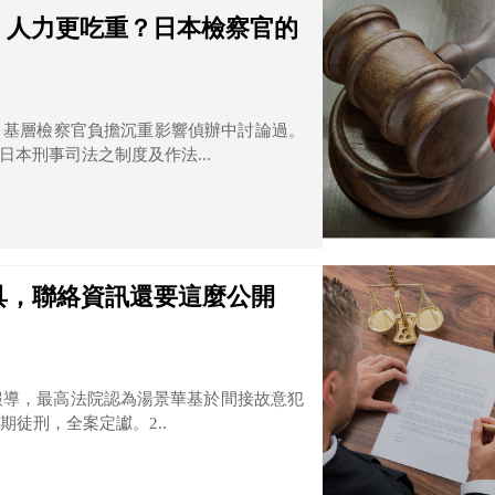
，人力更吃重？日本檢察官的
】基層檢察官負擔沉重影響偵辦中討論過。
本刑事司法之制度及作法...
具，聯絡資訊還要這麼公開
新聞報導，最高法院認為湯景華基於間接故意犯
徒刑，全案定讞。2..