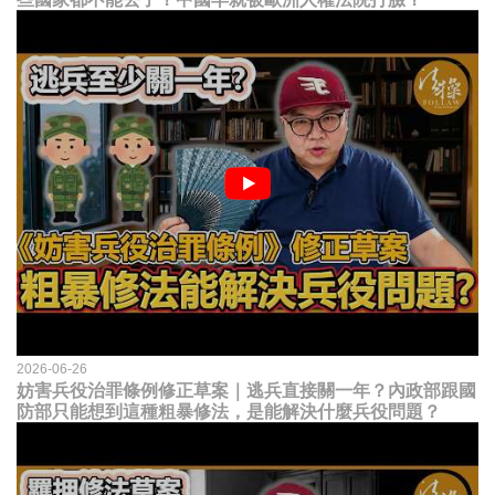
2026-06-26
妨害兵役治罪條例修正草案｜逃兵直接關一年？內政部跟國
防部只能想到這種粗暴修法，是能解決什麼兵役問題？