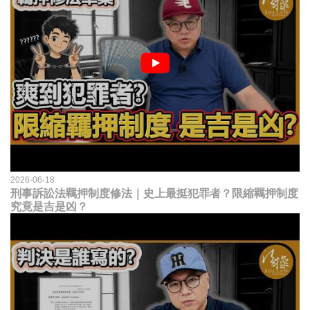
2026-06-18
刑事訴訟法羈押制度修法｜史上最挺犯罪者？限縮羈押制度
究竟是吉是凶？