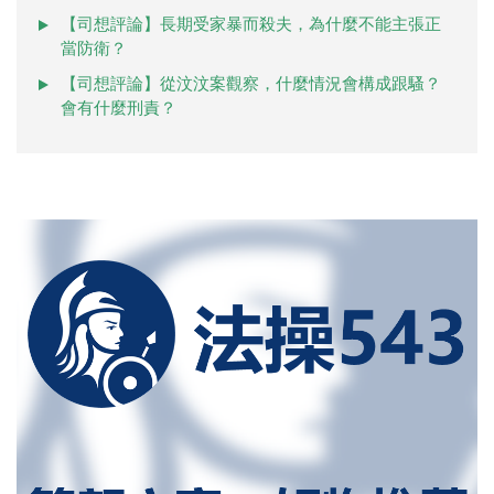
【司想評論】長期受家暴而殺夫，為什麼不能主張正
當防衛？
【司想評論】從汶汶案觀察，什麼情況會構成跟騷？
會有什麼刑責？