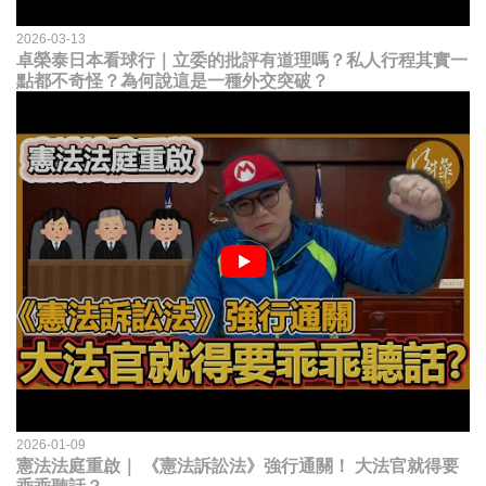
2026-03-13
卓榮泰日本看球行｜立委的批評有道理嗎？私人行程其實一
點都不奇怪？為何說這是一種外交突破？
2026-01-09
憲法法庭重啟｜ 《憲法訴訟法》強行通關！ 大法官就得要