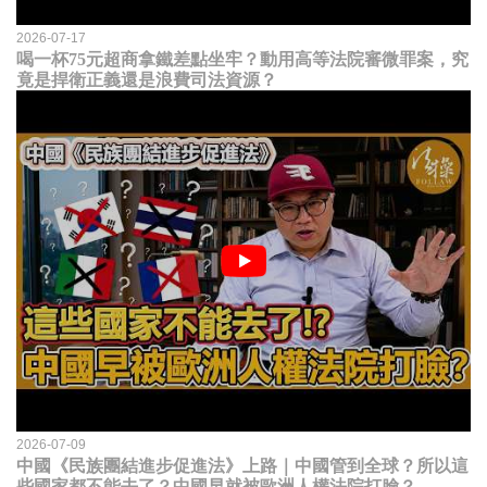
2026-07-17
喝一杯75元超商拿鐵差點坐牢？動用高等法院審微罪案，究
竟是捍衛正義還是浪費司法資源？
2026-07-09
中國《民族團結進步促進法》上路｜中國管到全球？所以這
些國家都不能去了？中國早就被歐洲人權法院打臉？