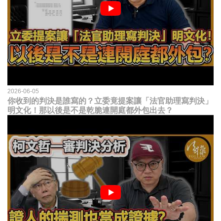
2026-06-05
你收到的判決是誰寫的？立委竟提案讓「法官助理寫判決」
明文化！那以後是不是乾脆連開庭都外包出去？