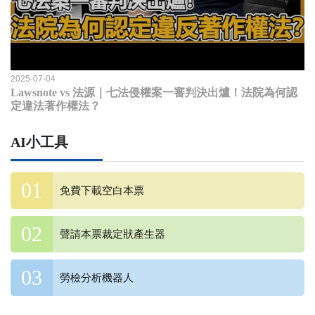
2025-07-04
Lawsnote vs 法源｜七法侵權案一審判決出爐！法院為何認
定違法著作權法？
AI小工具
免費下載空白本票
聲請本票裁定狀產生器
勞檢分析機器人