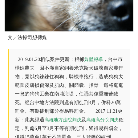
文／法操司想傳媒
2019.01.20相似案件更新：根據
，台中市
媒體報導
楊姓農夫，因不滿自家飼養米克斯犬破壞自家農作
物，竟以狗鍊鍊住狗狗，騎機車拖行，造成狗狗大
範圍皮膚損傷深及肌肉、關節囊、指骨，還將奄奄
一息的狗狗丟棄在南埔海堤，任憑其傷重痛苦致
死。經台中地方法院判處有期徒刑3月，併科20萬
罰金。有期徒刑部分得易科罰金。
2017.11.21更
新：此案經過
及
確
高雄地方法院判決
高雄高分院判決
定，判處6月至3月不等有期徒刑，皆得易科罰金，
併科15萬至1萬元不等罰金，三人皆獲的緩刑。