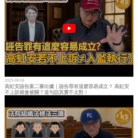
2025-08-08
高虹安誣告案二審出爐｜誣告罪有這麼容易成立？ 高虹安
不上訴就會被關？這句話其實不太對！