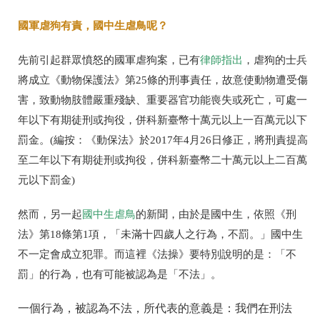
國軍虐狗有責，國中生虐鳥呢？
先前引起群眾憤怒的國軍虐狗案，已有
律師指出
，虐狗的士兵
將成立《動物保護法》第25條的刑事責任，故意使動物遭受傷
害，致動物肢體嚴重殘缺、重要器官功能喪失或死亡，可處一
年以下有期徒刑或拘役，併科新臺幣十萬元以上一百萬元以下
罰金。(編按：《動保法》於2017年4月26日修正，將刑責提高
至二年以下有期徒刑或拘役，併科新臺幣二十萬元以上二百萬
元以下罰金)
然而，另一起
國中生虐鳥
的新聞，由於是國中生，依照《刑
法》第18條第1項，「未滿十四歲人之行為，不罰。」國中生
不一定會成立犯罪。而這裡
《法操》
要特別說明的是：「不
罰」的行為，也有可能被認為是「不法」。
一個行為，被認為不法，所代表的意義是：我們在刑法