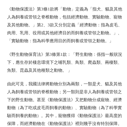
《動物保護法》第3條1款將「動物」定義為「
指犬、貓及其他
人為飼養或管領之脊椎動物，包括經濟動物、實驗動物、寵物
及其他動物。
」第2、3款又分別定義
「經濟動物：指為皮毛、
肉用、乳用、役用或其他經濟目的而飼養或管領之動物。」、
「實驗動物：指為科學應用目的而飼養或管領之動物。」
《野生動物保育法》第3條第1款：「
野生動物：係指一般狀況
下，應生存於棲息環境下之哺乳類、鳥類、爬蟲類、兩棲類、
魚類、昆蟲及其他種類之動物。 」
由此可見，
我國法律將動物分別為兩類，一類是
犬、貓及其他
人為飼養或管領的脊椎動物；另一類則是非人為飼養或管領之
下的野生動物。甚至
《動物保護法》又把動物分成寵物、經濟
動物（為了吃或皮毛而飼養的動物）、實驗動物（為了科學實
驗而飼養的動物）。其中，寵物獲得《動物保護法》最高度的
保障，而經濟動物在《動物保護法》裡則幾乎沒有特別保障。