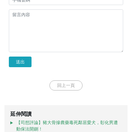
送出
回上一頁
延伸閱讀
【司想評論】豬大骨摻農藥毒死鄰居愛犬，彰化男遭
動保法開鍘！