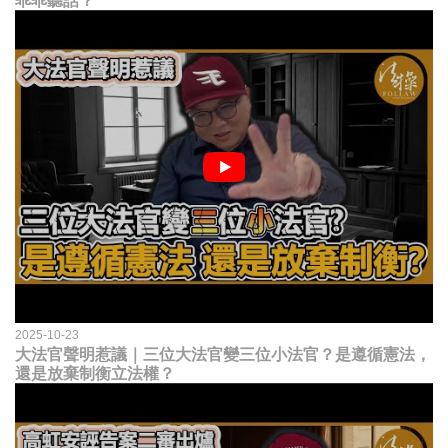
乖乖聽話？
2025-10-23
大法官聲明惹議｜三位大法官變三位小法官？是遵循憲法，
還是放棄制衡立法權？