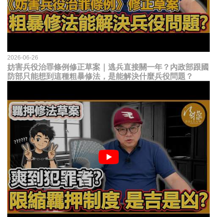
2026-06-26
妨害兵役治罪條例修正草案｜逃兵直接關一年？內政部跟國
防部只能想到這種粗暴修法，是能解決什麼兵役問題？