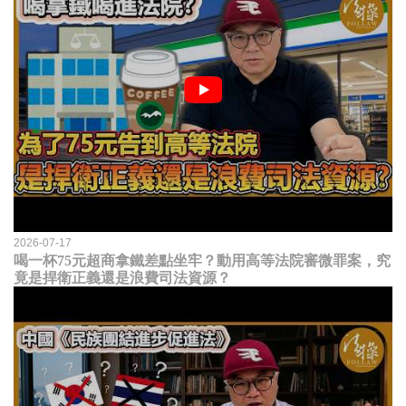
2026-07-17
喝一杯75元超商拿鐵差點坐牢？動用高等法院審微罪案，究
竟是捍衛正義還是浪費司法資源？