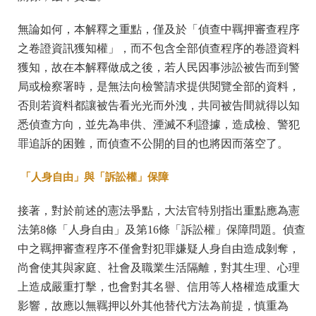
無論如何，本解釋之重點，僅及於「偵查中羈押審查程序
之卷證資訊獲知權」，而不包含全部偵查程序的卷證資料
獲知，故在本解釋做成之後，若人民因事涉訟被告而到警
局或檢察署時，是無法向檢警請求提供閱覽全部的資料，
否則若資料都讓被告看光光而外洩，共同被告間就得以知
悉偵查方向，並先為串供、湮滅不利證據，造成檢、警犯
罪追訴的困難，而偵查不公開的目的也將因而落空了。
「人身自由」與「訴訟權」保障
接著，對於前述的憲法爭點，大法官特別指出重點應為憲
法第8條「人身自由」及第16條「訴訟權」保障問題。偵查
中之羈押審查程序不僅會對犯罪嫌疑人身自由造成剝奪，
尚會使其與家庭、社會及職業生活隔離，對其生理、心理
上造成嚴重打擊，也會對其名譽、信用等人格權造成重大
影響，故應以無羈押以外其他替代方法為前提，慎重為