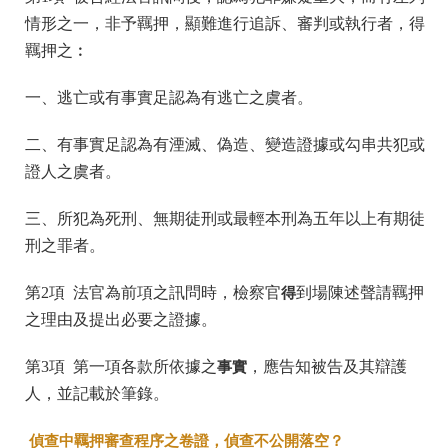
情形之一，非予羈押，顯難進行追訴、審判或執行者，得
羈押之︰
一、逃亡或有事實足認為有逃亡之虞者。
二、有事實足認為有湮滅、偽造、變造證據或勾串共犯或
證人之虞者。
三、所犯為死刑、無期徒刑或最輕本刑為五年以上有期徒
刑之罪者。
第2項 法官為前項之訊問時，檢察官
得
到場陳述聲請羈押
之理由及提出必要之證據。
第3項 第一項各款所依據之
事實
，應告知被告及其辯護
人，並記載於筆錄。
偵查中羈押審查程序之卷證，偵查不公開落空？