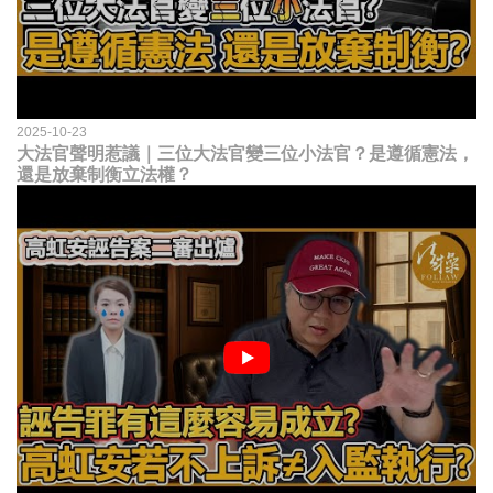
2025-10-23
大法官聲明惹議｜三位大法官變三位小法官？是遵循憲法，
還是放棄制衡立法權？