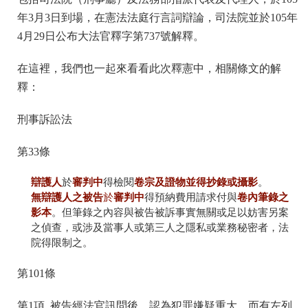
年3月3日到場，在憲法法庭行言詞辯論，司法院並於105年
4月29日公布大法官釋字第737號解釋。
在這裡，我們也一起來看看此次釋憲中，相關條文的解
釋：
刑事訴訟法
第33條
辯護人
審判中
卷宗及證物並得抄錄或攝影
於
得檢閱
。
無辯護人之被告
審判中
卷內筆錄之
於
得預納費用請求付與
影本
。但筆錄之內容與被告被訴事實無關或足以妨害另案
之偵查，或涉及當事人或第三人之隱私或業務秘密者，法
院得限制之。
第101條
第1項 被告經法官訊問後，認為犯罪嫌疑重大，而有左列