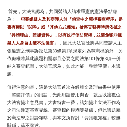
首先，大法官認為，共同聲請人請求釋憲的憲法爭點應
為：「
犯罪嫌疑人及其辯護人於『偵查中之羈押審查程序』是
否有權以『閱卷』或『其他方式獲知』檢察官聲押時所依據之
『具體理由、證據資料』，以有效行使防禦權，並避免犯罪嫌
疑人人身自由遭不法侵害
」，因此大法官除將共同聲請人主
張違憲之刑事訴訟法第33條第1項規定列為釋憲標的外，另
依職權將與此議題相關聯且必要之同法第101條第3項一併
納入審查範圍，大法官認為，如此才能「整體評價」本議
題。
值得注意的是，這是大法官首次在解釋文及理由書中使用
「整體評價」的用語，光此用語使用與否，就足以讓數位
大法官提出意見書，大書特書一番，諸如提出立法不作為
之司法違憲審查界線、審查標的模糊等疑慮，但此議題屬
於憲法學之討論範疇，與本文所探討「資訊獲知權」較無
關係，茲不贅述。