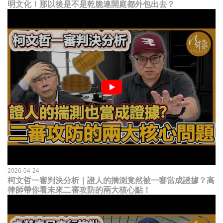
明文化！那以後是不是乾脆連開庭都外包出去？
2026-04-24
柯文哲一審判決分析｜證人的揣測竟然被一審當成證據？高
律師帶你看未來二審攻防的兩大核心點！