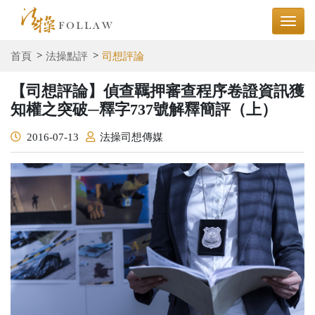
首頁
法操點評
司想評論
【司想評論】偵查羈押審查程序卷證資訊獲
知權之突破─釋字737號解釋簡評（上）
2016-07-13
法操司想傳媒