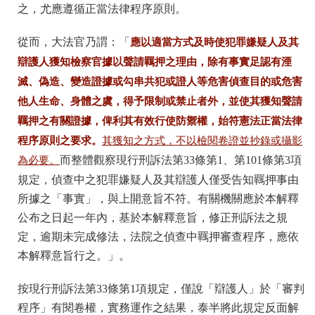
之，尤應遵循正當法律程序原則。
從而，大法官乃謂：「
應以適當方式及時使犯罪嫌疑人及其
辯護人獲知檢察官據以聲請羈押之理由，除有事實足認有湮
滅、偽造、變造證據或勾串共犯或證人等危害偵查目的或危害
他人生命、身體之虞，得予限制或禁止者外，並使其獲知聲請
羈押之有關證據，俾利其有效行使防禦權，始符憲法正當法律
程序原則之要求。
其獲知之方式，不以檢閱卷證並抄錄或攝影
而整體觀察現行刑訴法第33條第1、第101條第3項
為必要
。
規定，偵查中之犯罪嫌疑人及其辯護人僅受告知羈押事由
所據之「事實」，與上開意旨不符。有關機關應於本解釋
公布之日起一年內，基於本解釋意旨，修正刑訴法之規
定，逾期未完成修法，法院之偵查中羈押審查程序，應依
本解釋意旨行之。」。
按現行刑訴法第33條第1項規定，僅說「辯護人」於「審判
程序」有閱卷權，實務運作之結果，泰半將此規定反面解