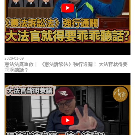
2026-01-09
憲法法庭重啟｜ 《憲法訴訟法》強行通關！ 大法官就得要
乖乖聽話？