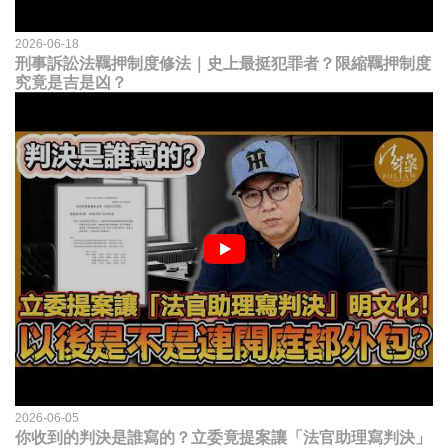
2026-06-18
刑事訴訟法羈押制度修法｜史上最挺犯罪者？限縮羈押制度
究竟是吉是凶？
2026-06-05
你收到的判決是誰寫的？立委竟提案讓「法官助理寫判決」