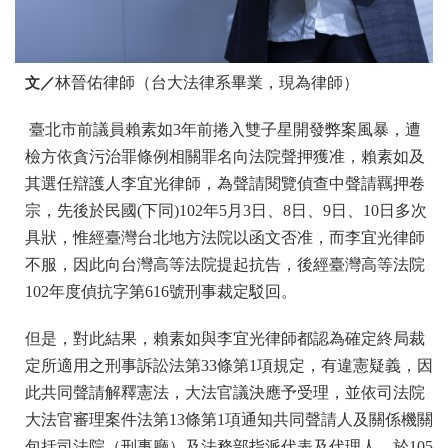
文／
林晉佑律師（台大法律系畢業，現為律師）
臺北市前議員賴素如3年前捲入雙子星開發弊案風暴，遭
檢方依貪污治罪條例相關罪名向法院聲押獲准，賴素如及
其選任辯護人李宜光律師，為聲請閱覽偵查中聲請羈押卷
宗，先後於民國(下同)102年5月3日、8日、9日、10日多次
具狀，惟經臺灣台北地方法院以函文否准，而李宜光律師
不服，因此向台灣高等法院提起抗告，後經臺灣高等法院
102年度偵抗字第616號刑事裁定駁回。
但是，對此結果，賴素如與李宜光律師都認為確定終局裁
定所適用之刑事訴訟法第33條第1項規定，有違憲疑義，因
此共同聲請解釋憲法，大法官議決應予受理，並依司法院
大法官審理案件法第13條第1項通知共同聲請人及關係機關
包括司法院（刑事廳）及法務部指派代表及代理人，於105