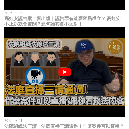
2025-08-08
高虹安誣告案二審出爐｜誣告罪有這麼容易成立？ 高虹安
不上訴就會被關？這句話其實不太對！
2025-07-11
法院組織法三讀｜法庭直播三讀通過！什麼案件可以直播？